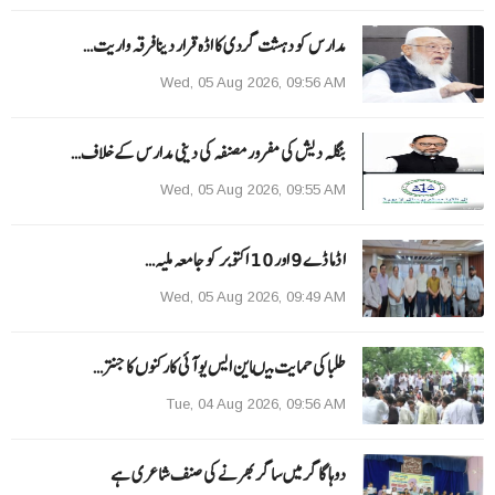
مدارس کو دہشت گردی کا اڈہ قرار دینا فرقہ واریت…
Wed, 05 Aug 2026, 09:56 AM
بنگلہ دیش کی مفرور مصنفہ کی دینی مدارس کے خلاف…
Wed, 05 Aug 2026, 09:55 AM
ا ڈما ڈے 9 اور 10 اکتوبر کو جامعہ ملیہ…
Wed, 05 Aug 2026, 09:49 AM
طلبا کی حمایت میںاین ایس یو آئی کارکنوں کا جنتر…
Tue, 04 Aug 2026, 09:56 AM
دوہا گاگر میں ساگر بھرنے کی صنف شاعری ہے