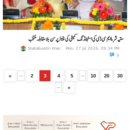
ستیہ شرماایم سی ڈی کی اسٹینڈنگ کمیٹی کی چیئرپرسن بلا مقابلہ منتخب
Shahabuddin Khan
Mon, 27 Jul 2026, 09:34 PM
0
...
...
«
2
3
4
5
10
20
30
...
»