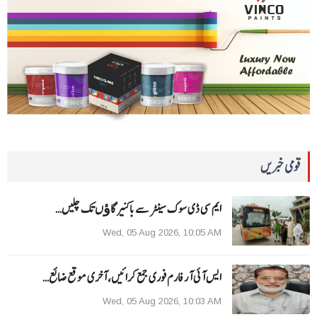
قومی خبریں
ایم سی ڈی سوک سینٹر سے باکنیر گاﺅں تک چلیں…
Wed, 05 Aug 2026, 10:05 AM
ایس آئی آر فارم فوری جمع کرائیں، آخری موقع ضائع…
Wed, 05 Aug 2026, 10:03 AM