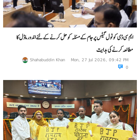
ایم سی ڈی کو ٹول گیٹس پرجام کے مسئلہ کو حل کرنے کےلئے اندور ماڈل کا
مطالعہ کرنے کی ہدایت
Shahabuddin Khan
Mon, 27 Jul 2026, 09:42 PM
0