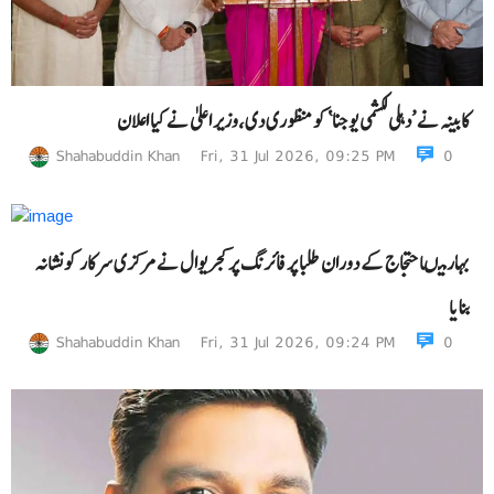
کابینہ نے ’دہلی لکشمی یوجنا‘کو منظوری دی،وزیر اعلیٰ نے کیا اعلان
Shahabuddin Khan
Fri, 31 Jul 2026, 09:25 PM
0
بہار میںاحتجاج کے دوران طلبا پر فائرنگ پر کجریوال نے مرکزی سرکار کو نشانہ
بنایا
Shahabuddin Khan
Fri, 31 Jul 2026, 09:24 PM
0