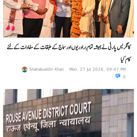
کانگریس پارٹی نے ہمیشہ تمام برادریوں اور سماج کے طبقات کے مفادات کےلئے
کام کیا
Shahabuddin Khan
Mon, 27 Jul 2026, 09:47 PM
0