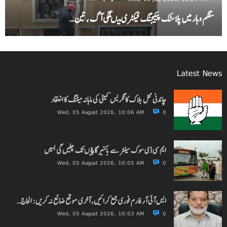
سنگم وہار میں پلاسٹک پیکیجنگ فیکٹری میںلگی آگ ، تین…
Latest News
چاندنی محل بلاک کانگریس کمیٹی کی ماہانہ میٹنگ کا انعقاد
Wed, 05 August 2026, 10:06 AM
0
ایم سی ڈی سوک سینٹر سے باکنیر گاﺅں تک چلیں گی بسیں
Wed, 05 August 2026, 10:05 AM
0
ایس آئی آر فارم فوری جمع کرائیں، آخری موقع ضائع نہ کریں: الحاج…
Wed, 05 August 2026, 10:03 AM
0