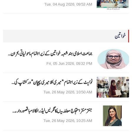
Tue, 04 Aug 2026, 09:53 AM
خواتین
جماعت اسلامی ہند شعبہ خواتین کے زیر اہتمام ماحولیاتی بحران…
Fri, 05 Jun 2026, 09:32 PM
ٹوئیٹ کے زیر اہتمام ”میری کلا میری پہچان“ ورکشاپ کی…
Tue, 26 May 2026, 10:50 AM
جنتر منتر احتجاج معاملہ میںکانگریس لیڈر الکا لامبا قصوروار ،…
Tue, 26 May 2026, 10:25 AM