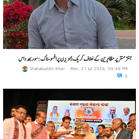
جنتر منتر پر مظاہرین کے خلاف کریک ڈاو ¿ن پرافسوسناک :سوربھ داس
Shahabuddin Khan
Mon, 27 Jul 2026, 09:48 PM
0