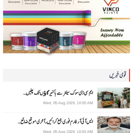
قومی خبریں
ایم سی ڈی سوک سینٹر سے باکنیر گاﺅں تک چلیں…
Wed, 05 Aug 2026, 10:05 AM
ایس آئی آر فارم فوری جمع کرائیں، آخری موقع ضائع…
Wed, 05 Aug 2026, 10:03 AM