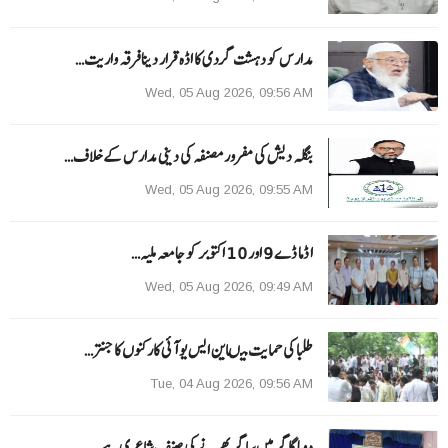
مدارس کو دہشت گردی کا اڈہ قرار دینا فرقہ واریت…
Wed, 05 Aug 2026, 09:56 AM
بنگلہ دیش کی مفرور مصنفہ کی دینی مدارس کے خلاف…
Wed, 05 Aug 2026, 09:55 AM
ا ڈما ڈے 9 اور 10 اکتوبر کو جامعہ ملیہ…
Wed, 05 Aug 2026, 09:49 AM
طلبا کی حمایت میںاین ایس یو آئی کارکنوں کا جنتر…
Tue, 04 Aug 2026, 09:56 AM
دوہا گاگر میں ساگر بھرنے کی صنف شاعری ہے