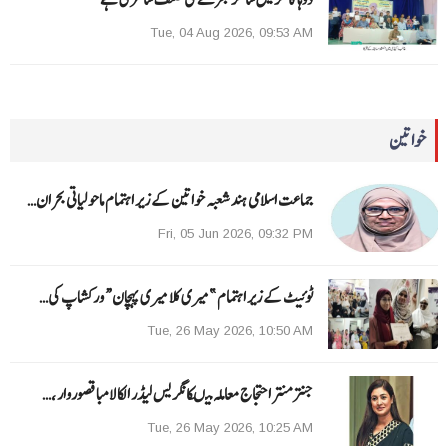
Tue, 04 Aug 2026, 09:53 AM
خواتین
جماعت اسلامی ہند شعبہ خواتین کے زیر اہتمام ماحولیاتی بحران…
Fri, 05 Jun 2026, 09:32 PM
ٹوئیٹ کے زیر اہتمام ”میری کلا میری پہچان“ ورکشاپ کی…
Tue, 26 May 2026, 10:50 AM
جنتر منتر احتجاج معاملہ میںکانگریس لیڈر الکا لامبا قصوروار ،…
Tue, 26 May 2026, 10:25 AM