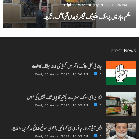
0
Wed, 08 July 2026, 10:24 PM
سنگم وہار میں پلاسٹک پیکیجنگ فیکٹری میںلگی آگ ، تین…
Latest News
چاندنی محل بلاک کانگریس کمیٹی کی ماہانہ میٹنگ کا انعقاد
Wed, 05 August 2026, 10:06 AM
0
ایم سی ڈی سوک سینٹر سے باکنیر گاﺅں تک چلیں گی بسیں
Wed, 05 August 2026, 10:05 AM
0
ایس آئی آر فارم فوری جمع کرائیں، آخری موقع ضائع نہ کریں: الحاج…
Wed, 05 August 2026, 10:03 AM
0