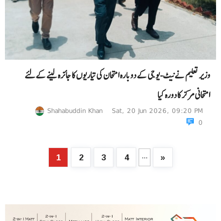
وزیر تعلیم نے نیٹ-یو جی کے دوبارہ امتحان کی تیاریوں کا جائزہ لینے کےلئے
امتحانی مرکز کا دورہ کیا
Shahabuddin Khan
Sat, 20 Jun 2026, 09:20 PM
0
...
1
2
3
4
»