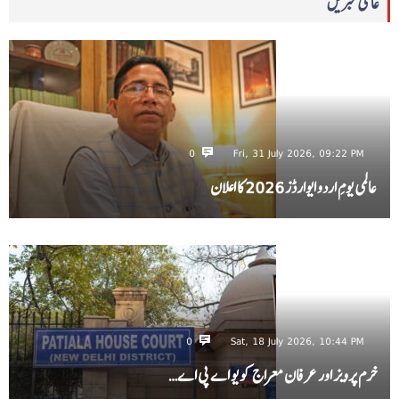
عالمی خبریں
0
Fri, 31 July 2026, 09:22 PM
عالمی یومِ اردو ایوارڈز 2026 کا اعلان
0
Sat, 18 July 2026, 10:44 PM
خرم پرویز اور عرفان معراج کو یو اے پی اے…