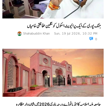
جنک پوری کے ایک پرائیویٹ اسکول کو سنگین حفاظتی خامیاں
Shahabuddin Khan
Sun, 19 Jul 2026, 10:32 PM
0
جامعہ ملیہ اسلامیہ کا انڈیا ٹوڈے درجہ بندی 2026میں شان دار مظاہرہ