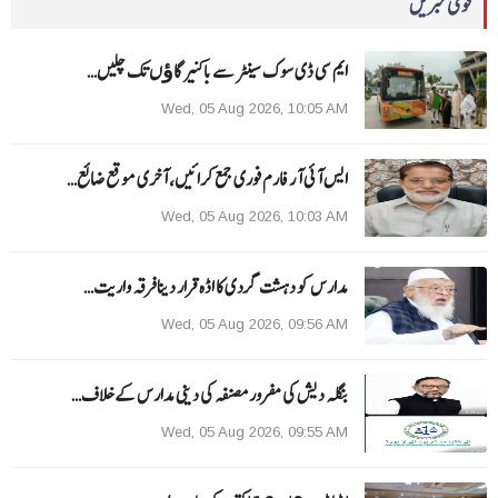
قومی خبریں
ایم سی ڈی سوک سینٹر سے باکنیر گاﺅں تک چلیں…
Wed, 05 Aug 2026, 10:05 AM
ایس آئی آر فارم فوری جمع کرائیں، آخری موقع ضائع…
Wed, 05 Aug 2026, 10:03 AM
مدارس کو دہشت گردی کا اڈہ قرار دینا فرقہ واریت…
Wed, 05 Aug 2026, 09:56 AM
بنگلہ دیش کی مفرور مصنفہ کی دینی مدارس کے خلاف…
Wed, 05 Aug 2026, 09:55 AM