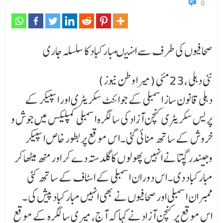
0
صحافیوں کی طرف سے انہیںمبارکباد کا سلسلہ جاری
نئی دہلی ،23مئی (میرا وطن نیوز)
دہلی قانون ساز اسمبلی کے جوائنٹ سکریٹری اور اسپیکر کے
پریس سکریٹری کنچن آزاد کی سالگرہ اسمبلی کمپلیکس میں جوش و
خروش کے ساتھ منائی گئی ۔اس موقع پر بطور خاص اسپیکر
وجیندر گپتا نے انہیں پھو لو ں کا گلدستہ دے کر اور منھ میٹھا کر
مبارکباد دی ۔اس دوران اسمبلی کے اسٹاف کے ساتھ کئی
ممبران اسمبلی اور صحافیوں نے بھی انہیں مبارکباد پیش کی ۔
اس موقع پر کنچن آزاد نے کہا کہ آج، میری سالگرہ کے موقع