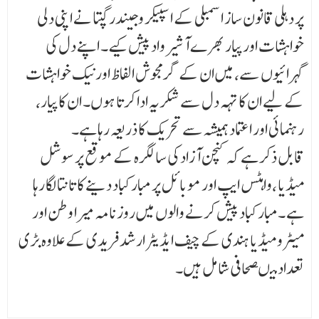
پر دہلی قانون ساز اسمبلی کے اسپیکر وجیندر گپتا نے اپنی دلی
خواہشات اور پیار بھرے آشیرواد پیش کیے۔ اپنے دل کی
گہرائیوں سے، میں ان کے گرمجوش الفاظ اور نیک خواہشات
کے لیے ان کا تہہ دل سے شکریہ ادا کرتا ہوں۔ ان کا پیار،
رہنمائی اور اعتماد ہمیشہ سے تحریک کا ذریعہ رہا ہے۔
قابل ذکر ہے کہ کنچن آزاد کی سالگرہ کے موقع پر سوشل
میڈیا ،واہٹس ایپ اور موبائل پر مبارکباد دینے کا تانتا لگا رہا
ہے ۔مبارکباد پیش کرنے والوں میں روزنامہ میرا وطن اور
میٹرو میڈیا ہندی کے چیف ایڈیٹر ارشد فریدی کے علاوہ بڑی
تعداد میںصحافی شامل ہیں۔