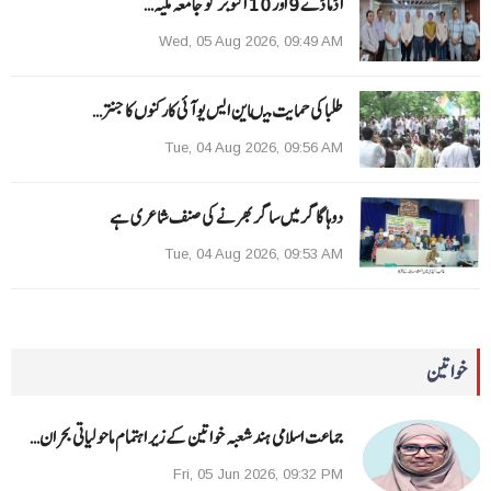
ا ڈما ڈے 9 اور 10 اکتوبر کو جامعہ ملیہ…
Wed, 05 Aug 2026, 09:49 AM
طلبا کی حمایت میںاین ایس یو آئی کارکنوں کا جنتر…
Tue, 04 Aug 2026, 09:56 AM
دوہا گاگر میں ساگر بھرنے کی صنف شاعری ہے
Tue, 04 Aug 2026, 09:53 AM
خواتین
جماعت اسلامی ہند شعبہ خواتین کے زیر اہتمام ماحولیاتی بحران…
Fri, 05 Jun 2026, 09:32 PM