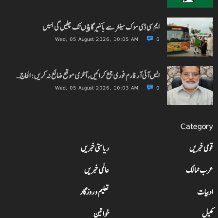
ایم سی ڈی سوک سینٹر سے باکنیر گاﺅں تک چلیں گی بسیں
Wed, 05 August 2026, 10:05 AM
0
ایس آئی آر فارم فوری جمع کرائیں، آخری موقع ضائع نہ کریں: الحاج…
Wed, 05 August 2026, 10:03 AM
0
Category
قومی خبریں
ریاستی خبریں
عرب ممالک
عالمی خبریں
ادبیات
تعلیم و روزگار
کھیل
خواتین