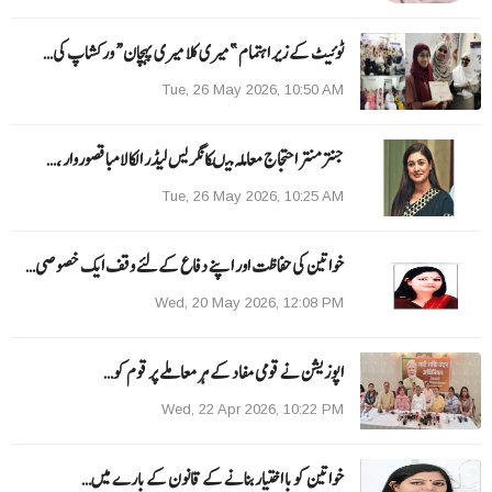
ٹوئیٹ کے زیر اہتمام ”میری کلا میری پہچان“ ورکشاپ کی…
Tue, 26 May 2026, 10:50 AM
جنتر منتر احتجاج معاملہ میںکانگریس لیڈر الکا لامبا قصوروار ،…
Tue, 26 May 2026, 10:25 AM
خواتین کی حفاظت اور اپنے دفاع کےلئے وقف ایک خصوصی…
Wed, 20 May 2026, 12:08 PM
اپوزیشن نے قومی مفاد کے ہر معاملے پر قوم کو…
Wed, 22 Apr 2026, 10:22 PM
خواتین کو با اختیار بنانے کے قانون کے بارے میں…