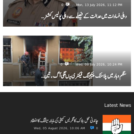
0
Mon, 13 July 2026, 11:12 PM
دہلی فسادات میں عدالت کے فیصلے سے دہلی پولیس کمشنر…
0
Wed, 08 July 2026, 10:24 PM
سنگم وہار میں پلاسٹک پیکیجنگ فیکٹری میںلگی آگ ، تین…
Latest News
چاندنی محل بلاک کانگریس کمیٹی کی ماہانہ میٹنگ کا انعقاد
Wed, 05 August 2026, 10:06 AM
0