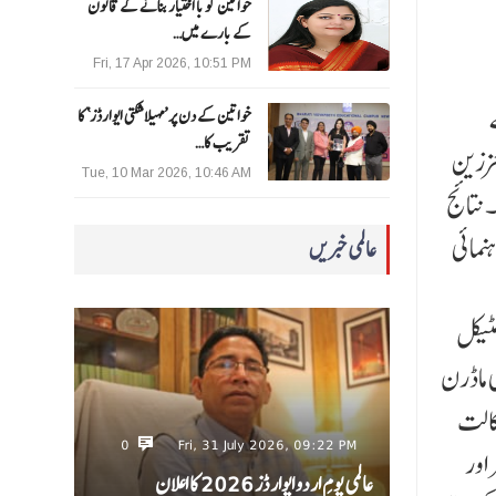
خواتین کو با اختیار بنانے کے قانون
کے بارے میں…
Fri, 17 Apr 2026, 10:51 PM
ے
خواتین کے دن پر ’مہیلا شکتی ایوارڈز‘ کا
تقریب کا…
معززین
Tue, 10 Mar 2026, 10:46 AM
۔ نتائج
نمائی
عالمی خبریں
را کھمبا روڈ کے طالب علم محمد ناہن نے انگریزی میں 94 ،ہسٹری 93،پولٹیکل
سے ہی ماڈرن
وکالت
0
Fri, 31 July 2026, 09:22 PM
راور
عالمی یومِ اردو ایوارڈز 2026 کا اعلان