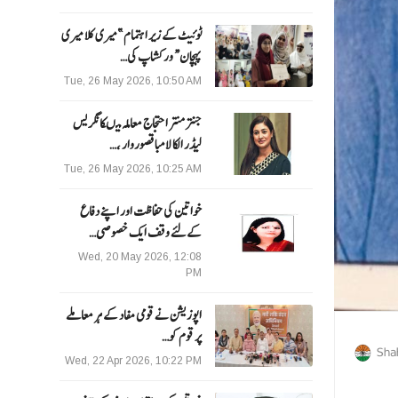
ٹوئیٹ کے زیر اہتمام ”میری کلا میری
پہچان“ ورکشاپ کی…
Tue, 26 May 2026, 10:50 AM
جنتر منتر احتجاج معاملہ میںکانگریس
لیڈر الکا لامبا قصوروار ،…
Tue, 26 May 2026, 10:25 AM
خواتین کی حفاظت اور اپنے دفاع
کےلئے وقف ایک خصوصی…
Wed, 20 May 2026, 12:08
PM
اپوزیشن نے قومی مفاد کے ہر معاملے
پر قوم کو…
Sha
Wed, 22 Apr 2026, 10:22 PM