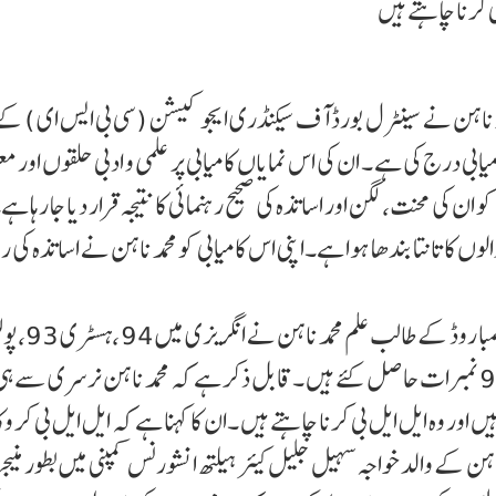
 کرنا چاہتے ہیں
حمد ناہن نے سینٹرل بورڈ آف سیکنڈری ایجو کیشن (سی بی ایس ای ) ک
ندار کامیابی درج کی ہے ۔ ان کی اس نمایاں کامیابی پر علمی و ادبی حلقوں اور 
 ان کی محنت، لگن اور اساتذہ کی صحیح رہنمائی کا نتیجہ قرار دیا جا رہا ہے
 کا تانتا بندھا ہوا ہے۔اپنی اس کامیابی کو محمد ناہن نے اساتذہ کی رہ
قومی راجدھانی کے مشہور و معروف ماڈرن اسکول با
سائنس 90،جغرافیہ 92اور فزیکل ایجوکیشن میں 91نمبرات حاصل کئے ہیں ۔قابل ذکر ہے کہ محمد ناہن نرسری 
 ہیں اور وہ ایل ایل بی کرنا چاہتے ہیں ۔ان کا کہنا ہے کہ ایل ایل بی کر 
اہن کے والد خواجہ سہیل جلیل کیئر ہیلتھ انشورنس کمپنی میں بطور منیج