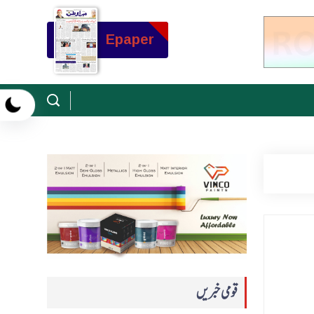
Epaper
قومی خبریں