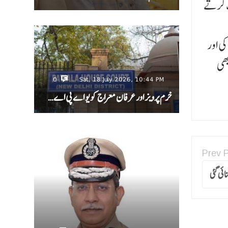
ٹ کرتے
ی اور
بھی
0
Sat, 18 July 2026, 10:44 PM
خرم پرویز اور عرفان معراج کو یو اے پی اے…
Prev 
ئی گئی