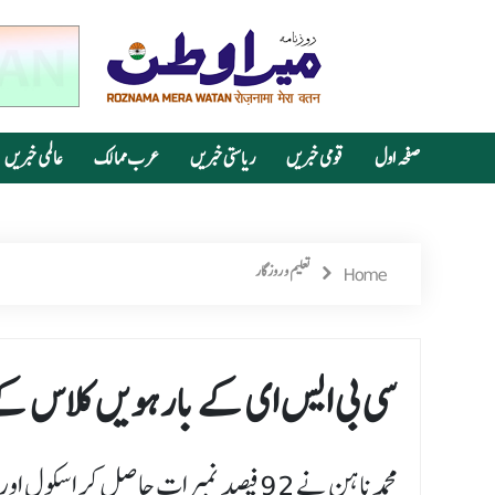
صفحہ اول
قومی خبریں
ریاستی خبریں
عرب ممالک
عالمی خبریں
Home
تعلیم و روزگار
سی بی ایس ای کے بارہویں کلاس کے نت
محمد ناہن نے 92 فیصد نمبرات حاصل کر اسکول اور والدین کا نام کیا روشن