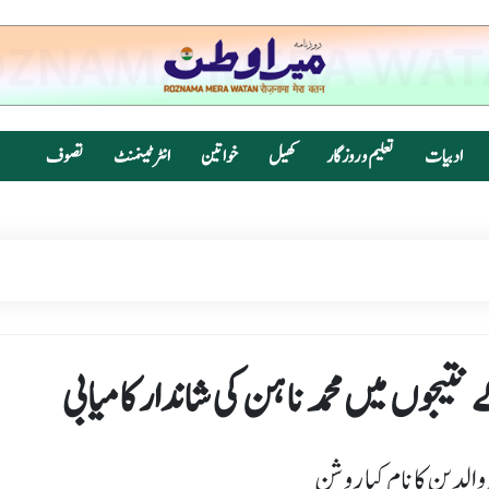
ادبیات
تعلیم و روزگار
کھیل
خواتین
انٹرٹینمنٹ
تصوف
یجوں میں محمد ناہن کی شاندار کامیابی