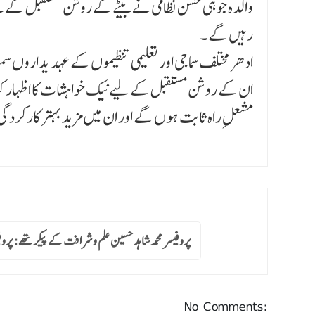
والدہ جوہی حسن نظامی نے بیٹے کے روشن مستقبل کے لئے
رہیں گے ۔
ادھر مختلف سماجی اور تعلیمی تنظیموں کے عہدیداروں سم
ان کے روشن مستقبل کے لیے نیک خواہشات کا اظہار کیا۔
مشعلِ راہ ثابت ہوں گے اور ان میں مزید بہتر کارکردگی
پروفیسر محمد شاہد حسین علم و شرافت کے پیکر تھے: پرو
No Comments: