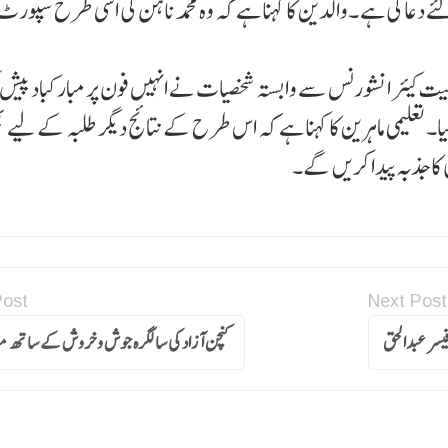
 دعا کی ہے ۔والدین کا کہنا ہے کہ وہ محمد ناہن کی اسی طرح سپور
یت کیئر انشورنس سے وابستہ شخصیات نے انہیں فون پر مبارکباد پیش ک
 تعلیمی ماہرین کا کہنا ہے کہ اس طرح کے نتائج دیگر طلبہ کے لیے 
 کا جذبہ پیدا کریں گے۔
Post
Next Post
فیسر عبدالحق
کنچن آزاد کی سالگرہ جوش و خروش کے ساتھ منا