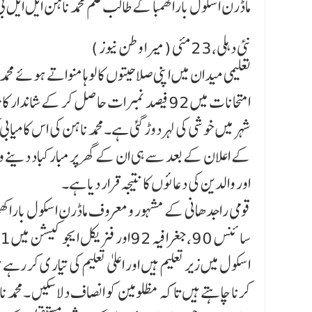
ماڈرن اسکول باراکھمبا کے طالب علم محمد ناہن ایل ایل بی
نئی دہلی،23مئی (میرا وطن نیوز )
تعلیمی میدان میں اپنی صلاحیتوں کا لوہا منواتے ہوئے م
امتحانات میں 92 فیصد نمبرات حاصل کر کے شا
شہر میں خوشی کی لہر دوڑ گئی ہے۔محمد ناہن کی اس کامیابی کو
کے اعلان کے بعد سے ہی ان کے گھر پر مبارکباد دینے والوں
اور والدین کی دعائوں کا نتیجہ قرار دیا ہے۔
اسکول میں زیر تعلیم ہیں اور اعلیٰ تعلیم کی تیار ی کر رہے
کرنا چاہتے ہیں تا کہ مظلومین کو انصاف دلاسکیں ۔محمد ن