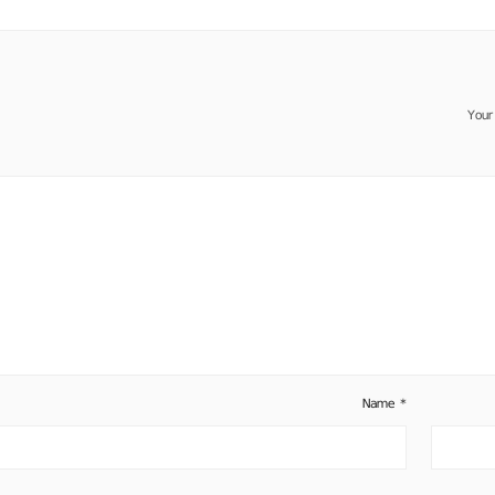
Your
Name
*