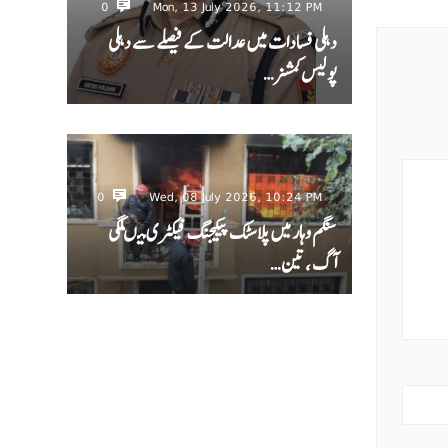
0
Mon, 13 July 2026, 11:12 PM
دہلی فسادات میں عدالت کے فیصلے سے دہلی
پولیس کمشنر…
0
Wed, 08 July 2026, 10:24 PM
سنگم وہار میں پلاسٹک پیکیجنگ فیکٹری میںلگی
آگ ، تین…