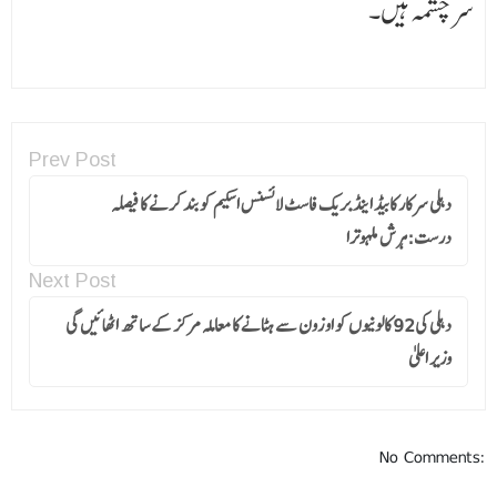
سرچشمہ ہیں۔
Prev Post
دہلی سرکار کابیڈ اینڈ بریک فاسٹ لائسنس اسکیم کو بند کرنے کا فیصلہ
درست:ہرش ملہوترا
Next Post
دہلی کی92 کالونیوں کو او زون سے ہٹانے کا معاملہ مرکز کے ساتھ اٹھائیں گی
وزیر اعلیٰ
No Comments: