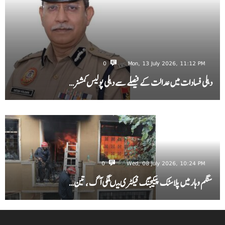
0
Mon, 13 July 2026, 11:12 PM
دہلی فسادات میں عدالت کے فیصلے سے دہلی پولیس کمشنر…
0
Wed, 08 July 2026, 10:24 PM
سنگم وہار میں پلاسٹک پیکیجنگ فیکٹری میںلگی آگ ، تین…