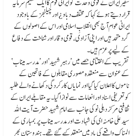
سفیر ایران نے قومی وحدت کو ایرانی قوم کا ایک عظیم سرمایہ
قرار دیتے ہوئے کہا کہ مختلف دباو ¿ اور چیلنجز کے باوجود
ایرانی عوام آج بھی انقلابِ اسلامی اور اس کے اصولوں کے
گرد متحد ہیں اور اپنی آزادی، قومی وقار اور شناخت کے دفاع
کے لیے پرعزم ہیں۔
تقریب کے اختتامی حصے میں ’رہبرِ شہید‘ اور ’مدرسہ میناب‘
کے عنوان سے منعقدہ مصوری مقابلوں کے فاتحین کے
ناموں کا اعلان کیا گیا اور نمایاں کارکردگی دکھانے والے طلبہ
کو تعریفی اسناد اور انعامات سے نوازا گیا۔یہ مقابلے ایران کے
ثقافتی مرکز دہلی نو کی جانب سے امامِ شہید حضرت آیت اللہ
سید علی خامنہ ای کی شہا دت اور مدرسہ میناب پر بمباری کے
المناک واقعے کی یاد میں منعقد کیے گئے تھے۔ ہند وستان بھر