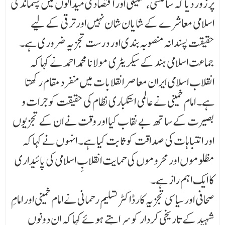
پر زور دیا کہ سائنسی، تکنیکی اور اقتصادی میدانوں میں پسماندگی
اسلامی معاشرے کے شایان شان نہیں اور ترقی کے لیے
حقیقت پسندانہ منصوبہ بندی اور درست تجزیہ ضروری ہے۔
جماعت اسلامی ہند کے سیکریٹری مولانا محمد احمد نے کہا کہ
انقلاب اسلامی ایران معاصر انقلابات میں منفرد مقام رکھتا
ہے۔ امام خمینی نے عالمی استکباری نظام کی حقیقت کو جرات و
بصیرت کے ساتھ بے نقا ب کیا اور وقت نے ان کے تجزیوں
اور انتباہات کی صداقت کو ثابت کیا ہے۔ انہوں نے کہا کہ
مظلومو ں اور محروموں کی حمایت انقلابِ اسلامی کی پائیداری
کا ایک اہم راز ہے۔
صحافی اور سیاسی تجزیہ کارڈاکٹر تسلیم رحمانی نے امام خمینی اور امامِ
شہید کے تاریخی کردار کو سراہتے ہوئے کہا کہ ان دونوں