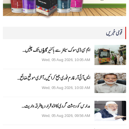
قومی خبریں
ایم سی ڈی سوک سینٹر سے باکنیر گاﺅں تک چلیں…
Wed, 05 Aug 2026, 10:05 AM
ایس آئی آر فارم فوری جمع کرائیں، آخری موقع ضائع…
Wed, 05 Aug 2026, 10:03 AM
مدارس کو دہشت گردی کا اڈہ قرار دینا فرقہ واریت…
Wed, 05 Aug 2026, 09:56 AM