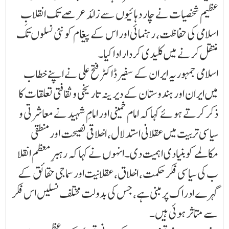
عظیم شخصیات نے چار دہائیوں سے زائد عرصے تک انقلابِ
اسلامی کی حفاظت، رہنمائی اور اس کے پیغام کو نئی نسلوں تک
منتقل کرنے میں کلیدی کردار ادا کیا۔
اسلامی جمہوریہ ایران کے سفیر ڈاکٹر فتح علی نے اپنے خطاب
میں ایران اور ہندوستان کے دیرینہ تار یخی و ثقافتی تعلقات کا
ذکر کرتے ہوئے کہا کہ امام خمینی اور امامِ شہید نے معاشرتی و
سیاسی تربیت میں عقلانی استدلال، اخلاقی نصیحت اور منطقی
مکالمے کو بنیادی اہمیت دی۔انہوں نے کہا کہ رہبرِ معظم انقلا
ب کی سیاسی فکر حکمت، اخلاق، عقلانیت اور سماجی حقائق کے
گہرے ادراک پر مبنی ہے، جس کی بدولت مختلف نسلیں اس فکر
سے متاثر ہوئی ہیں۔