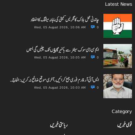
Latest News
چاندنی محل بلاک کانگریس کمیٹی کی ماہانہ میٹنگ کا انعقاد
Wed, 05 August 2026, 10:06 AM
0
ایم سی ڈی سوک سینٹر سے باکنیر گاﺅں تک چلیں گی بسیں
Wed, 05 August 2026, 10:05 AM
0
ایس آئی آر فارم فوری جمع کرائیں، آخری موقع ضائع نہ کریں: الحاج…
Wed, 05 August 2026, 10:03 AM
0
Category
قومی خبریں
ریاستی خبریں