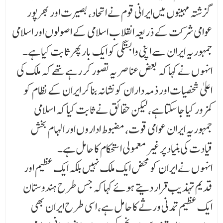
گزشتہ مہینوں میں ایرانی قوم نے اتحاد، بصیرت اور بھرپور
عوامی شرکت کے ذریعہ انقلا ب اسلامی کے اصولوں اور اسلامی
جمہوریہ ایران سے اپنی وابستگی کو ایک بار پھر ثابت کیا ہے۔
انہوں نے کہا کہ بعض عناصر یہ تصور کر رہے تھے کہ ملک کی
اعلیٰ شخصیات اور ذمہ داران کو نشانہ بنا کر ایران کے نظام کو
کمزور کیا جا سکتا ہے، لیکن حقائق نے ثابت کیا کہ اسلامی
جمہوریہ ایران عوامی قوت، مضبوط اداروں اور الہام بخش
قیادت کی بنیاد پر غیر معمولی استحکام کا حامل ہے۔
انہوں نے ایران کو محض ایک ملک نہیں بلکہ ایک عظیم اور
قدیم تہذیب قرار دیتے ہوئے کہا کہ جس طرح ہندوستان
ایک عظیم تمدنی ورثے کا حامل ہے، اسی طرح ایران بھی