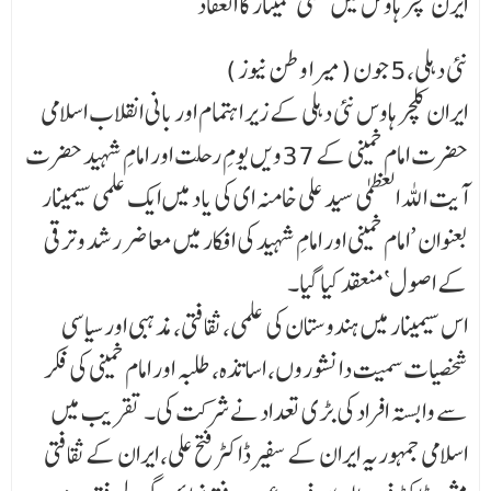
ایرن کلچر ہاوس میں علمی سمینار کا انعقاد
نئی دہلی،5 جون (میرا وطن نیوز )
ایران کلچر ہاوس نئی دہلی کے زیر اہتمام اور بانی انقلاب اسلامی
حضرت امام خمینی کے 37ویں یومِ رحلت اور امامِ شہید حضرت
آیت اللہ العظمیٰ سید علی خامنہ ای کی یاد میں ایک علمی سیمینار
بعنوان ’امام خمینی اور امامِ شہید کی افکار میں معاضر رشد و ترقی
کے اصول‘ منعقد کیا گیا۔
اس سیمینار میں ہندوستان کی علمی، ثقافتی، مذہبی اور سیاسی
شخصیات سمیت دانشوروں، اساتذہ، طلبہ اور امام خمینی کی فکر
سے وابستہ افراد کی بڑی تعداد نے شرکت کی۔ تقریب میں
اسلامی جمہوریہ ایران کے سفیر ڈاکٹر فتح علی، ایران کے ثقافتی