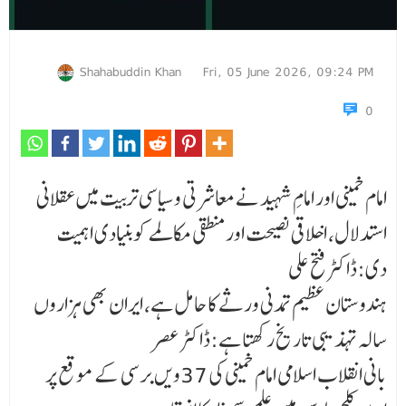
Shahabuddin Khan
Fri, 05 June 2026, 09:24 PM
0
امام خمینی اور امامِ شہید نے معاشرتی و سیاسی تربیت میں عقلانی
استدلال، اخلاقی نصیحت اور منطقی مکالمے کو بنیادی اہمیت
دی:ڈاکٹر فتح علی
ہندوستان عظیم تمدنی ورثے کا حامل ہے، ایران بھی ہزاروں
سالہ تہذیبی تاریخ رکھتا ہے:ڈاکٹر عصر
بانی انقلاب اسلامی امام خمینی کی 37ویں برسی کے موقع پر