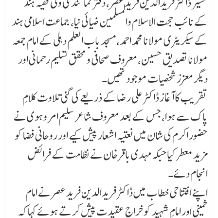
مشیر ڈاکٹر فریدالدین فرید عصر، دفتر نمائندگی ولی فقیہ ہند
کے نا ئب حجت الاسلام والمسلمین ضیائی نیا، جماعت اسلامی ہند
کے سیکریٹری مولانا محمد احمد، مسجد باب العلم دہلی کے امام جمعہ
مولانا تصدیق حسین، معروف صحافی و محقق تسلیم رحمانی اور
دیگر معزز شخصیات موجود تھیں۔
تقریب کا آغاز ڈاکٹر علی رضا کے ذریعے کی گئی تلاوت کلامِ
پاک سے ہوا، جس کے بعد معروف شاعر سلیم امروہوی نے
حضور اکرم کی شان میں نعتیہ اشعار پیش کیے اور روحانی فضا کو
مزید معطر کیا حبکہ مہدی باقرخان نے نظامت کے فرائض
انجام دئے۔
اپنے افتتاحی خطاب میں ڈاکٹر فریدالدین فرید عصر نے امام
خمینی اور امامِ شہید کو خراجِ عقیدت پیش کر تے ہوئے کہا کہ