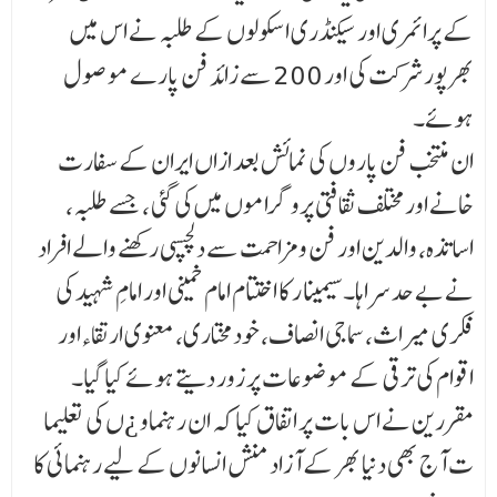
کے پرائمری اور سیکنڈری اسکولوں کے طلبہ نے اس میں
بھرپور شرکت کی اور 200 سے زائد فن پارے مو صول
ہوئے۔
ان منتخب فن پاروں کی نمائش بعد ازاں ایران کے سفارت
خانے اور مختلف ثقافتی پروگراموں میں کی گئی ، جسے طلبہ،
اساتذہ، والدین اور فن و مزاحمت سے دلچسپی رکھنے والے افراد
نے بے حد سراہا۔سیمینا ر کا اختتام امام خمینی اور امامِ شہید کی
فکری میراث، سماجی انصاف، خودمختاری، معنوی ارتقاءاور
اقوام کی ترقی کے موضوعات پر زور دیتے ہوئے کیا گیا۔
مقررین نے اس بات پر اتفاق کیا کہ ان رہنماو ¿ں کی تعلیما
ت آج بھی دنیا بھر کے آزاد منش انسانوں کے لیے رہنمائی کا