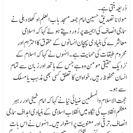
ذریعہ بنتی ہے۔
مولانا تصدیق حسین امام جمعہ مسجد باب العلم اوکھلا دہلی نے
سماجی انصاف کی اہمیت پر زور دیتے ہو ئے کہا کہ اسلامی
معاشرے کی بنیادی پہچان انسانوں کے حقوق کا احترام اور
محروم طبقات کی حمایت ہے ۔ انہوں نے کہا کہ اسلام کے
نزدیک حقیقی مومن وہ ہے جس کے ہاتھ اور زبان سے تمام
انسان محفوظ رہیں، خواہ ان کا تعلق کسی بھی مذہب یا مسلک
سے ہو۔
حجت الاسلام والمسلمین ضیائی نیا نے کہا کہ امام خمینی اور رہبر
معظم انقلاب کی نگاہ میں انقلاب اسلامی کے بنیادی اہداف سماجی
انصاف، ترقی اور معنویت پر استوار ہیں۔ انہوں نے اس بات