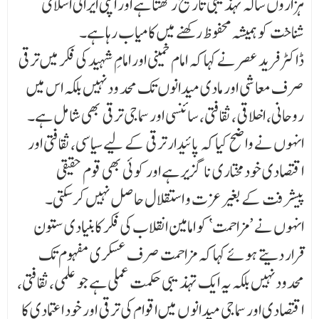
ہزاروں سالہ تہذیبی تاریخ رکھتا ہے اور اپنی ایرانی اسلامی
شناخت کو ہمیشہ محفوظ رکھنے میں کامیاب رہا ہے۔
ڈاکٹر فرید عصر نے کہا کہ امام خمینی اور امامِ شہید کی فکر میں ترقی
صرف معاشی اور مادی میدانوں تک محد ود نہیں بلکہ اس میں
روحانی، اخلاقی، ثقافتی، سائنسی اور سماجی ترقی بھی شامل ہے۔
انہوں نے واضح کیا کہ پائیدار ترقی کے لیے سیاسی، ثقافتی اور
اقتصادی خودمختاری ناگزیر ہے اور کوئی بھی قوم حقیقی
پیشرفت کے بغیر عزت و استقلال حاصل نہیں کر سکتی۔
انہوں نے ’مزاحمت‘ کو امامین انقلاب کی فکر کا بنیادی ستون
قرار دیتے ہوئے کہا کہ مزاحمت صرف عسکری مفہوم تک
محدود نہیں بلکہ یہ ایک تہذیبی حکمت عملی ہے جو علمی، ثقافتی،
اقتصادی اور سماجی میدانو ں میں اقوام کی ترقی اور خود اعتمادی کا