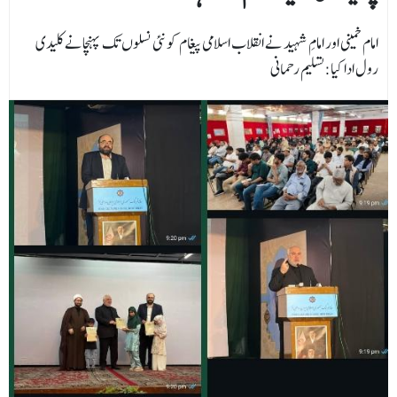
امام خمینی اور امامِ شہید نے انقلاب اسلامی پیغام کو نئی نسلوں تک پہنچانے کلیدی
رول ادا کیا:تسلیم رحمانی