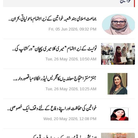
خواتین
جماعت اسلامی ہند شعبہ خواتین کے زیر اہتمام ماحولیاتی بحران…
Fri, 05 Jun 2026, 09:32 PM
ٹوئیٹ کے زیر اہتمام ”میری کلا میری پہچان“ ورکشاپ کی…
Tue, 26 May 2026, 10:50 AM
جنتر منتر احتجاج معاملہ میںکانگریس لیڈر الکا لامبا قصوروار ،…
Tue, 26 May 2026, 10:25 AM
خواتین کی حفاظت اور اپنے دفاع کےلئے وقف ایک خصوصی…
Wed, 20 May 2026, 12:08 PM