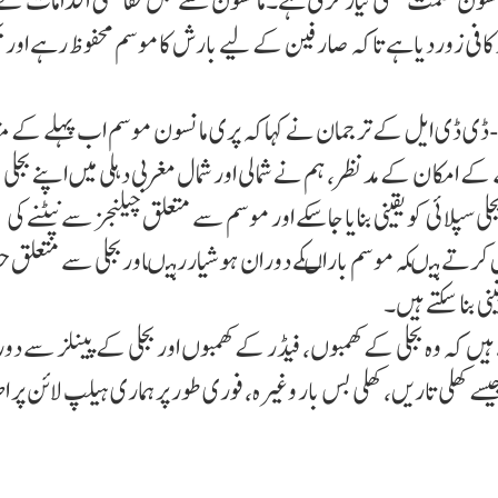
انسون حکمت عملی تیار کرلی ہے۔مانسون سے قبل حفاظتی اقدامات کے
کافی زوردیاہے تاکہ صارفین کے لیے بارش کاموسم محفوظ رہے اورب
ور-ڈی ڈی ایل کے ترجمان نے کہاکہ پری مانسون موسم اب پہلے کے م
کے امکا ن کے مدنظر، ہم نے شمالی اور شمال مغربی دہلی میں اپنے بجلی
 سپلائی کو یقینی بنایا جا سکے اور موسم سے متعلق چیلنجز سے نپٹنے کی
ل کرتے ہیںکہ موسم باراںکے دوران ہوشیاررہیںاوربجلی سے متعلق ح
ی بنا سکتے ہیں۔
 کہ وہ بجلی کے کھمبوں، فیڈر کے کھمبوں اور بجلی کے پینلز سے دور
 کھلی تاریں، کھلی بس بار وغیرہ، فوری طور پر ہماری ہیلپ لائن پر ا