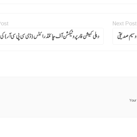
Post
Next Post
د وسیم صدیقی
دہلی کمیشن فار پروٹیکشن آف چائلڈ رائٹس (ڈی سی پی سی آر) کی
Your