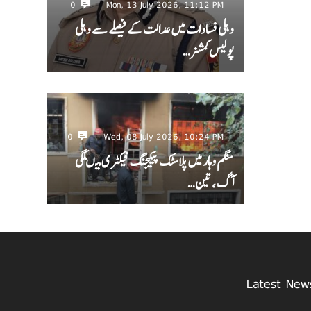
0
Mon, 13 July 2026, 11:12 PM
دہلی فسادات میں عدالت کے فیصلے سے دہلی
پولیس کمشنر…
0
Wed, 08 July 2026, 10:24 PM
سنگم وہار میں پلاسٹک پیکیجنگ فیکٹری میںلگی
آگ ، تین…
Latest New