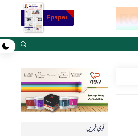
Epaper
قومی خبریں