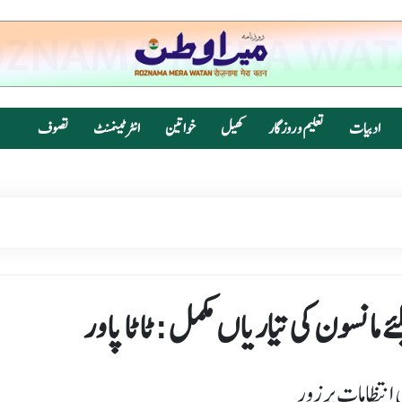
ادبیات
تعلیم و روزگار
کھیل
خواتین
انٹرٹینمنٹ
تصوف
ئے مانسون کی تیاریاں مکمل :ٹاٹا پاور
انتظامات پر زور