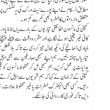
صورتحال میںفوری رسپانس یقینی بنانے کے لیے اپنی م
مطابق ڈسکام نے اپنے پورے نیٹ ورک کی مینٹننس پر 
متعلق واردا تو ںکاخطرہ بھی کم سے کم ہو۔
کمپنی کی مانسون حفاظتی تیاریوں کے بارے میںٹاٹاپا
کافی غیریقینی ہونے لگاہے اورمقررہ وقت سے پہلے پہنچنے 
بنیادی ڈھانچے کی دیکھ بھال تیزکردی ہے تاکہ بلاتعطل بجلی
تیاریاںپختہ بنیں ۔ ہم اپنے سبھی صارفین سے بھی اپی
ہدایات پر عمل کریں، ہم سبھی مل کرمحفوظ مانسون کو یقین
کمپنی کے ترجمان نے کہاکہ ہم شہریوں سے اپیل کرتے ہیں
رہیں۔ کسی بھی الیکٹرک خطرات یا غیر محفوظ حالات، جیسے
دیں تاکہ فوری کارروائی کی جا سکے۔