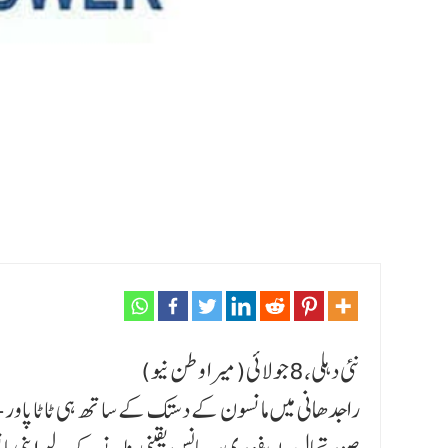
نئی دہلی،8جولائی(میرا وطن نیو)
راجدھانی میں مانسون کے دستک کے ساتھ ہی ٹاٹاپاور-ڈی ڈ