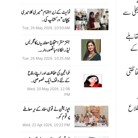
جلی سے
ٹوئیٹ کے زیر اہتمام ”میری کلا میری
پہچان“ ورکشاپ کی…
Tue, 26 May 2026, 10:50 AM
قابلے
جنتر منتر احتجاج معاملہ میںکانگریس
 کے
لیڈر الکا لامبا قصوروار ،…
Tue, 26 May 2026, 10:25 AM
فاظتی
خواتین کی حفاظت اور اپنے دفاع
کےلئے وقف ایک خصوصی…
Wed, 20 May 2026, 12:08
PM
طلاع
اپوزیشن نے قومی مفاد کے ہر معاملے
پر قوم کو…
Wed, 22 Apr 2026, 10:22 PM