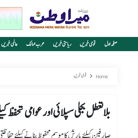
صفحہ اول
قومی خبریں
ریاستی خبریں
عرب ممالک
عالمی خبریں
Home
قومی خبریں
بلاتعطل بجلی سپلائی اور عوامی تحفظ کیل
صارفین کیلئے بارش کاموسم محفوظ بنانے کیلئے حفاظتی 