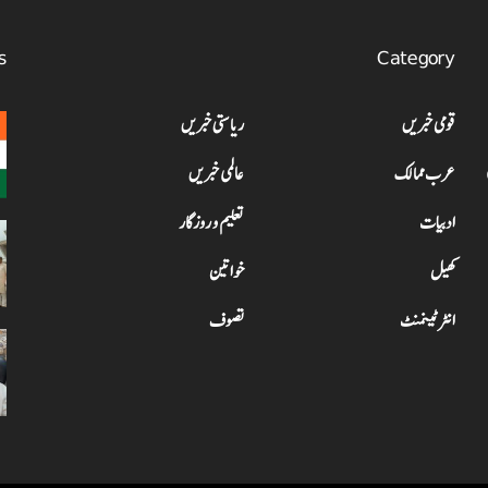
s
Category
قومی خبریں
ریاستی خبریں
عرب ممالک
عالمی خبریں
ادبیات
تعلیم و روزگار
کھیل
خواتین
انٹرٹینمنٹ
تصوف