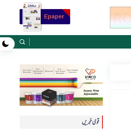
Epaper
قومی خبریں