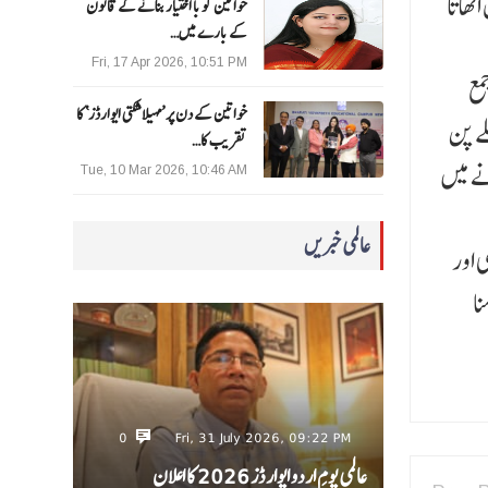
ٹھاتا
خواتین کو با اختیار بنانے کے قانون
کے بارے میں…
Fri, 17 Apr 2026, 10:51 PM
مع
خواتین کے دن پر ’مہیلا شکتی ایوارڈز‘ کا
ے پن
تقریب کا…
ے میں
Tue, 10 Mar 2026, 10:46 AM
عالمی خبریں
 اور
نا
0
Fri, 31 July 2026, 09:22 PM
عالمی یومِ اردو ایوارڈز 2026 کا اعلان