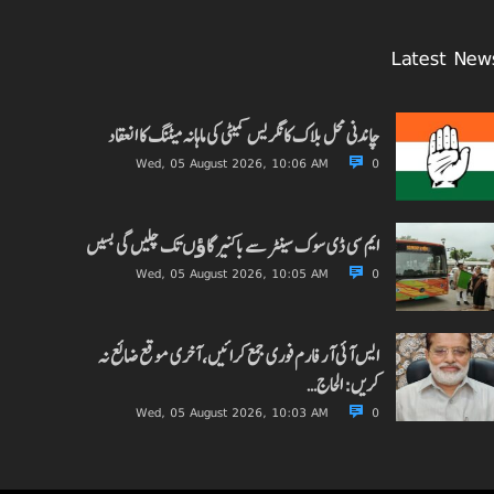
Latest New
چاندنی محل بلاک کانگریس کمیٹی کی ماہانہ میٹنگ کا انعقاد
Wed, 05 August 2026, 10:06 AM
0
ایم سی ڈی سوک سینٹر سے باکنیر گاﺅں تک چلیں گی بسیں
Wed, 05 August 2026, 10:05 AM
0
ایس آئی آر فارم فوری جمع کرائیں، آخری موقع ضائع نہ
کریں: الحاج…
Wed, 05 August 2026, 10:03 AM
0