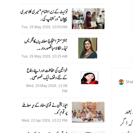
ٹوئیٹ کے زیر اہتمام ”میری کلا میری
پہچان“ ورکشاپ کی…
Tue, 26 May 2026, 10:50 AM
جنتر منتر احتجاج معاملہ میںکانگریس
لیڈر الکا لامبا قصوروار ،…
Tue, 26 May 2026, 10:25 AM
خواتین کی حفاظت اور اپنے دفاع
کےلئے وقف ایک خصوصی…
Sha
Wed, 20 May 2026, 12:08
PM
اپوزیشن نے قومی مفاد کے ہر معاملے
بعد
پر قوم کو…
کہ اگر
Wed, 22 Apr 2026, 10:22 PM