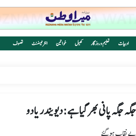
ادبیات
تعلیم و روزگار
کھیل
خواتین
انٹرٹینمنٹ
تصوف
گہ جگہ پانی بھر گیاہے:دیویندر یادو
بے نقاب ہوگئے