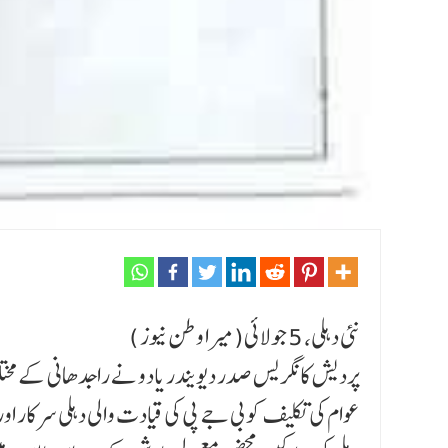
نئی دہلی، 5 جولائی(میرا وطن نیوز )
پردیش کانگریس صدر دیویندر یادو نے راجدھانی کے مختل
عوام کی تکلیف کو بی جے پی کی قیادت والی دہلی سرکار اورا