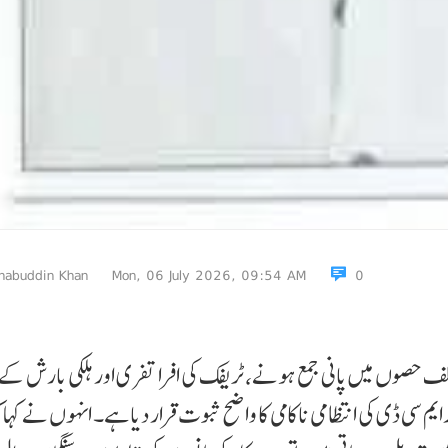
habuddin Khan
Mon, 06 July 2026, 09:54 AM
0
ف حصوں میں پانی جمع ہونے، ٹریفک کی افرا تفری اور ہلکی بارش کے 
یم سی ڈی کی انتظا می ناکامی کا واضح ثبوت قرار دیا ہے۔ انہوں نے کہا 