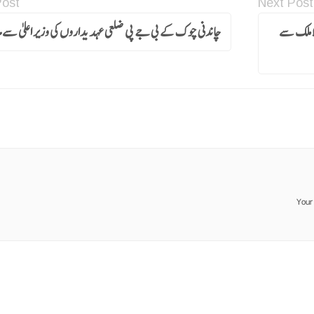
Post
Next Post
رنگیلا ملک سے
چاندنی چوک کے بی جے پی ضلعی عہدیداروں کی وزیر اعلیٰ سے 
Your