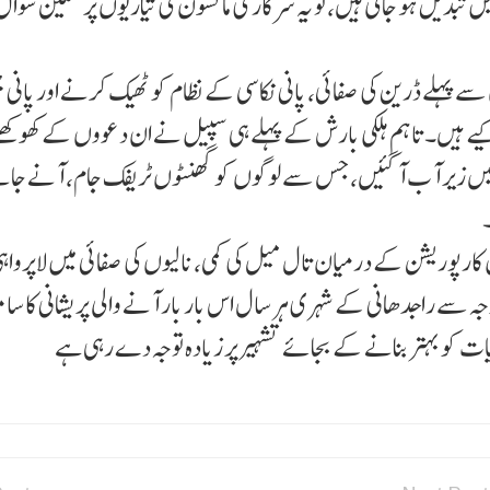
یل ہو جاتی ہیں، تو یہ سرکار کی مانسون کی تیاریوں پر سنگین سوال ا
ے پہلے ڈرین کی صفائی، پانی نکاسی کے نظام کو ٹھیک کرنے اور پانی ج
ں۔ تاہم ہلکی بارش کے پہلے ہی سپیل نے ان دعووں کے کھوکھل
ڑکیں زیر آب آ گئیں، جس سے لوگوں کو گھنٹوں ٹریفک جام، آنے جان
سپل کارپوریشن کے درمیان تال میل کی کمی، نالیوں کی صفائی میں لاپرواہی
جہ سے راجدھانی کے شہری ہر سال اس بار بار آنے والی پریشانی کا سام
یات کو بہتر بنانے کے بجائے تشہیر پر زیادہ توجہ دے رہی ہے