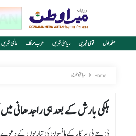
صفحہ اول
قومی خبریں
ریاستی خبریں
عرب ممالک
عالمی خبریں
Home
ریاستی خبریں
ہلکی بارش کے بعد ہی راجدھانی میں ج
بی جے پی سرکارکے مانسون کی تیاریوں کے دعوے 