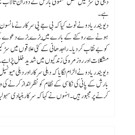
دہلی کی سڑکیں محض معمولی بارش کے دوران تالاب میں تبد
ہے۔
دیویندر یادو نے نوٹ کیا کہ بی جے پی سرکارنے مانسون س
ہونے سے روکنے کے بارے میں بڑے بڑے دعوے کیے ہی
کو بے نقاب کر دیا۔ راجدھانی کے کئی علاقو ں میں س
مشکلات اور روزمرہ کی زندگیوں میں شدید خلل پڑاہے۔
دیویندر یادو نے الزام لگایا کہ دہلی سرکاراور دہلی میون
بارش کے پانی کی نکاسی کے نظام کو نظر انداز کرنے کی و
کرنے پر مجبور ہیں۔ انہوں نے کہا کہ سرکار بنیادی سہول