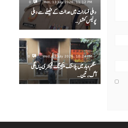
0
Mon, 13 July 2026, 11:12 PM
دہلی فسادات میں عدالت کے فیصلے سے دہلی
پولیس کمشنر…
0
Wed, 08 July 2026, 10:24 PM
سنگم وہار میں پلاسٹک پیکیجنگ فیکٹری میںلگی
آگ ، تین…