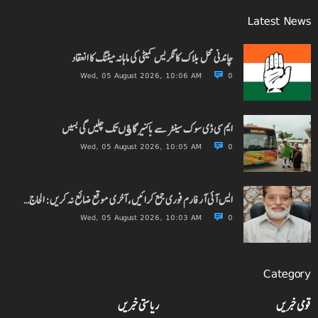
Latest News
چاندنی محل بلاک کانگریس کمیٹی کی ماہانہ میٹنگ کا انعقاد
Wed, 05 August 2026, 10:06 AM
0
ایم سی ڈی سوک سینٹر سے باکنیر گاﺅں تک چلیں گی بسیں
Wed, 05 August 2026, 10:05 AM
0
ایس آئی آر فارم فوری جمع کرائیں، آخری موقع ضائع نہ کریں: الحاج…
Wed, 05 August 2026, 10:03 AM
0
Category
قومی خبریں
ریاستی خبریں