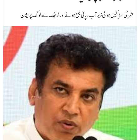
شہر کی سڑکیں ہوئی زیر آب،پانی جمع ہونے اور ٹریفک سے لوگ پریشان