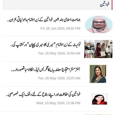
خواتین
جماعت اسلامی ہند شعبہ خواتین کے زیر اہتمام ماحولیاتی بحران…
Fri, 05 Jun 2026, 09:32 PM
ٹوئیٹ کے زیر اہتمام ”میری کلا میری پہچان“ ورکشاپ کی…
Tue, 26 May 2026, 10:50 AM
جنتر منتر احتجاج معاملہ میںکانگریس لیڈر الکا لامبا قصوروار ،…
Tue, 26 May 2026, 10:25 AM
خواتین کی حفاظت اور اپنے دفاع کےلئے وقف ایک خصوصی…
Wed, 20 May 2026, 12:08 PM