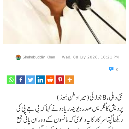
Shahabuddin Khan
Wed, 08 July 2026, 10:21 PM
0
نئی دہلی، 8 جولائی(میرا وطن نیوز )
پردیش کانگریس صدر دیویندر یادو نے کہا کہ بی جے پی کی
ریکھا گپتا سرکار کا یہ دعویٰ کہ مانسون کے دو ر ا ن پانی جمع