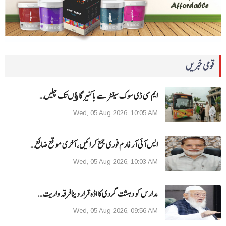
قومی خبریں
ایم سی ڈی سوک سینٹر سے باکنیر گاﺅں تک چلیں…
Wed, 05 Aug 2026, 10:05 AM
ایس آئی آر فارم فوری جمع کرائیں، آخری موقع ضائع…
Wed, 05 Aug 2026, 10:03 AM
مدارس کو دہشت گردی کا اڈہ قرار دینا فرقہ واریت…
Wed, 05 Aug 2026, 09:56 AM