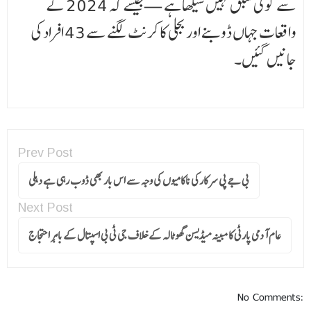
سے کوئی سبق نہیں سیکھا ہے — جیسے کہ 2024 کے
واقعات جہاں ڈوبنے اور بجلی کا کرنٹ لگنے سے 43 افراد کی
جانیں گئیں۔
Prev Post
بی جے پی سرکارکی ناکامیوں کی وجہ سے اس بار بھی ڈوب رہی ہے دہلی
Next Post
عام آدمی پارٹی کا مبینہ میڈیسن گھوٹالہ کے خلاف جی ٹی بی اسپتال کے باہر احتجاج
No Comments: