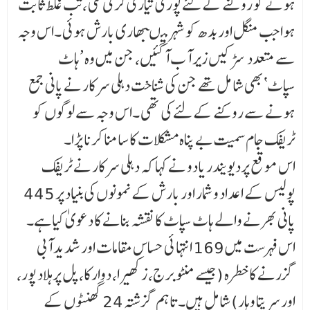
ہونے کو روکنے کے لئے پوری تیاری کر لی گئی ،تب غلط ثابت
ہوا جب منگل اور بدھ کو شہر میںبھاری بارش ہوئی ۔اس وجہ
سے متعدد سڑکیں زیر آب آگئیں، جن میں وہ ’ہاٹ
سپاٹ‘بھی شا مل تھے جن کی شناخت دہلی سرکار نے پانی جمع
ہونے سے روکنے کے لئے کی تھی ۔اس وجہ سے لوگوں کو
ٹریفک جام سمیت بے پناہ مشکلات کا سامنا کرنا پڑا۔
اس موقع پردیویندر یادو نے کہا کہ دہلی سرکار نے ٹریفک
پولیس کے اعداد و شمار اور بارش کے نمونوں کی بنیاد پر 445
پانی بھرنے والے ہاٹ سپاٹ کا نقشہ بنانے کا دعویٰ کیا ہے۔
اس فہرست میں 169 انتہا ئی حساس مقامات اور شدید آبی
گزرنے کا خطرہ (جیسے منٹو برج، زکھیرا، دوارکا، پل پرہلاد پور،
اور سریتا وہار) شامل ہیں۔ تاہم گزشتہ 24 گھنٹوں کے