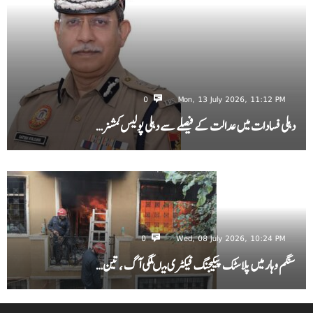
0
Mon, 13 July 2026, 11:12 PM
دہلی فسادات میں عدالت کے فیصلے سے دہلی پولیس کمشنر…
0
Wed, 08 July 2026, 10:24 PM
سنگم وہار میں پلاسٹک پیکیجنگ فیکٹری میںلگی آگ ، تین…