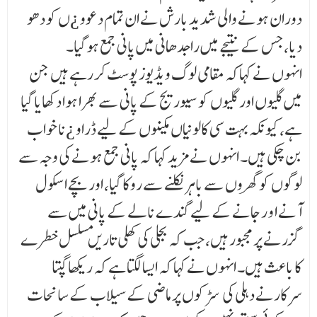
دوران ہونے والی شدید بارش نے ان تمام دعوو ¿ں کو دھو
دیا، جس کے نتیجے میں راجدھانی میں پانی جمع ہوگیا۔
انہوں نے کہاکہ مقامی لوگ ویڈیوز پوسٹ کر رہے ہیں جن
میں گلیوں اور گلیوں کو سیوریج کے پانی سے بھرا ہوا دکھایا گیا
ہے، کیونکہ بہت سی کالونیاں مکینوں کے لیے ڈراو ¿نا خواب
بن چکی ہیں۔ انہوں نے مزید کہا کہ پانی جمع ہونے کی وجہ سے
لوگوں کو گھروں سے باہر نکلنے سے روکا گیا، اور بچے اسکول
آنے ا و ر جانے کے لیے گندے نالے کے پانی میں سے
گزرنے پر مجبور ہیں، جب کہ بجلی کی کھلی تاریں مسلسل خطرے
کا باعث ہیں۔ انہوں نے کہا کہ ایسا لگتا ہے کہ ریکھا گپتا
سرکارنے دہلی کی سڑکوں پر ماضی کے سیلاب کے سانحات