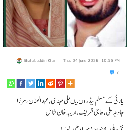
Shahabuddin Khan
Thu, 04 June 2026, 10:56 PM
0
پارٹی کے مسلم لیڈروں میںعلی مہدی ،عبد الحنان ،مرزا
جاوید علی ،حاجی ظریف ،اریبہ خان شامل
نئی دہلی ،4جون (میرا وطن نیوز)