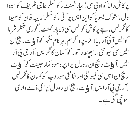
پرکاش رانا کو او بی سی ڈیپارٹمنٹ ،کونسلرحاجی ظریف کو سیوا
دل ،اشوک بسویا کو این ایس یو آئی ،کونسلر ار یبہ خان کو مہیلا
کانگریس ، جے پرکاش کو ایس سی ڈیپارٹمنٹ ،گوری شنکر شرما
کو ایس آئی آر ،بالا 2- پروگر ام ،ہرنام سنگھ کو آﺅٹ ریچ ان
ایس سی کمیونٹی ،راجیندر تنور کو کسان کانگریس ،آر جی پی آر
ایس ،آﺅٹ ریچ ان رورل ایرا ،پرومود کمار جینت کو آﺅٹ
ریچ ان ایس سی کمیونٹی اور شانتی سوروپ کو کسان کانگر یس
،آر جی پی آر ایس ،آﺅٹ ریچ ان رورل ایرا کی ذمے داری
سونپی گئی ہے ۔