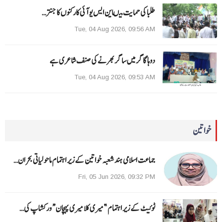
طلبا کی حمایت میںاین ایس یو آئی کارکنوں کا جنتر…
Tue, 04 Aug 2026, 09:56 AM
دوہا گاگر میں ساگر بھرنے کی صنف شاعری ہے
Tue, 04 Aug 2026, 09:53 AM
خواتین
جماعت اسلامی ہند شعبہ خواتین کے زیر اہتمام ماحولیاتی بحران…
Fri, 05 Jun 2026, 09:32 PM
ٹوئیٹ کے زیر اہتمام ”میری کلا میری پہچان“ ورکشاپ کی…