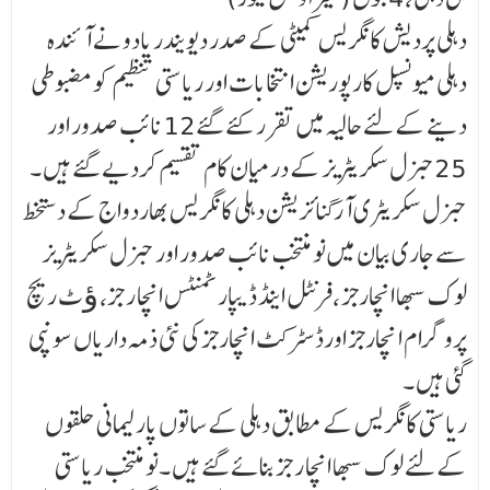
دہلی پردیش کانگریس کمیٹی کے صدر دیویندر یادو نے آئندہ
دہلی میونسپل کارپوریشن انتخابات اور ریاستی تنظیم کو مضبوطی
دینے کے لئے حالیہ میں تقرر کئے گئے12 نائب صدور اور
25جنرل سکریٹریز کے در میان کام تقسیم کردیے گئے ہیں ۔
جنرل سکریٹری آرگنائزیشن دہلی کانگریس بھاردواج کے دستخط
سے جاری بیان میں نو منتخب نائب صدور اور جنرل سکریٹریز
لوک سبھا انچارجز ،فرنٹل اینڈ ڈیپارٹمنٹس انچا ر جز، ﺅٹ ریچ
پروگرا م ا نچارجز اورڈسٹرکٹ انچارجز کی نئی ذمہ داریاں سونپی
گئی ہیں ۔
ریاستی کانگریس کے مطابق دہلی کے ساتوں پارلیمانی حلقوں
کے لئے لوک سبھا انچا ر جز بنائے گئے ہیں ۔نو منتخب ریاستی