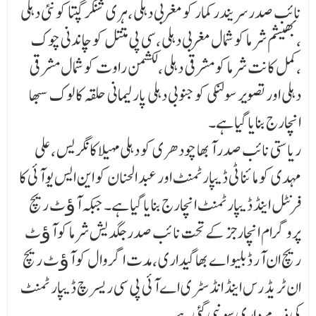
نائب صدرسریندر کمار کو مغربی دہلی ،ہری شنکر گپتا کو نئی دہلی
،بھیشم شر ما کو شمال مغربی دہلی ،سی پی متتل کو چاندنی چوک
،کمل کانت شرما کو مشرقی دہلی ،لکشمن راوت کو شمال مشر قی
دہلی اور تصویر سولنکی کو جنوبی دہلی پارلیمانی حلقہ کا لوک سبھا
انچارج بنایا گیا ہے۔
ریاستی نائب صدر آ بھا چودھری کو دہلی مہیلا کانگریس ،علی
مہدی کو مائنا ٹی ڈیپارٹمنٹ اور عبد الحنان کو این ایس یو آئی کا
فرنٹل اینڈ ڈیپارٹمنٹ انچارج بنایا گیا ہے۔ جبکہ آﺅٹ ریچ
پروگرام انچارجز کے تحت نا ئب صدر جگدیش شرما کو آﺅٹ
ریچ ان آر ڈبلیو اے بھاگیداری ،مدت اگر وال کو آﺅٹ ریچ
ان ٹر یڈ رس اینڈ انڈسٹری اے آئی پی سی ریسرچ ڈیپار ٹمنٹ
کی ذمے داری سونپی گئی ہے۔