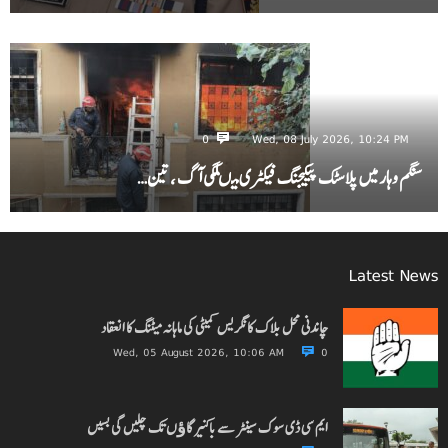
0
Wed, 08 July 2026, 10:24 PM
سنگم وہار میں پلاسٹک پیکیجنگ فیکٹری میںلگی آگ ، تین…
Latest News
چاندنی محل بلاک کانگریس کمیٹی کی ماہانہ میٹنگ کا انعقاد
Wed, 05 August 2026, 10:06 AM
0
ایم سی ڈی سوک سینٹر سے باکنیر گاﺅں تک چلیں گی بسیں