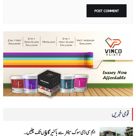
قومی خبریں
ایم سی ڈی سوک سینٹر سے باکنیر گاﺅں تک چلیں…