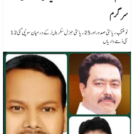
سرگرم
12نو منتخب ریاستی صدور اور25 ریاستی جنرل سکریٹریز کے درمیان سونپی گئی
نئی ذمے داریاں