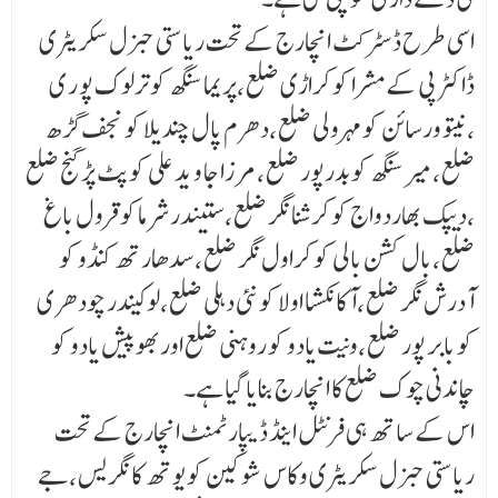
اسی طرح ڈسٹرکٹ انچارج کے تحت ریاستی جنرل سکریٹری
ڈاکٹر پی کے مشرا کو کراڑی ضلع ،پریما سنگھ کو ترلوک پو ر ی
،نیتو ورسائن کو مہرولی ضلع ،دھرم پال چندیلا کو نجف گڑھ
ضلع ،میر سنگھ کو بدرپور ضلع ، مرزا جا و ید علی کو پٹ پڑ گنج ضلع
،دیپک بھاردواج کو کرشنا نگر ضلع ،ستیندر شرماکو قرول باغ
ضلع ،بال کشن بالی کو کراول نگر ضلع ،سدھارتھ کنڈو کو
آدرش نگر ضلع ،آکانکشا اولا کو نئی دہلی ضلع ،لوکیندر چودھری
کو بابر پور ضلع ،ونیت یادو کو روہنی ضلع اوربھوپیش یادو کو
چاندنی چوک ضلع کا انچارج بنایا گیا ہے۔
اس کے ساتھ ہی فرنٹل اینڈ ڈیپارٹمنٹ انچارج کے تحت
ریاستی جنرل سکریٹری وکاس شوکین کو یوتھ کا نگریس ،جے