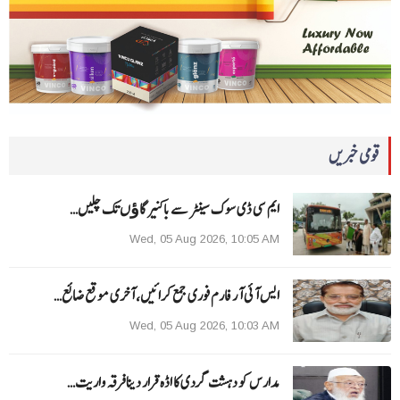
قومی خبریں
ایم سی ڈی سوک سینٹر سے باکنیر گاﺅں تک چلیں…
Wed, 05 Aug 2026, 10:05 AM
ایس آئی آر فارم فوری جمع کرائیں، آخری موقع ضائع…
Wed, 05 Aug 2026, 10:03 AM
مدارس کو دہشت گردی کا اڈہ قرار دینا فرقہ واریت…