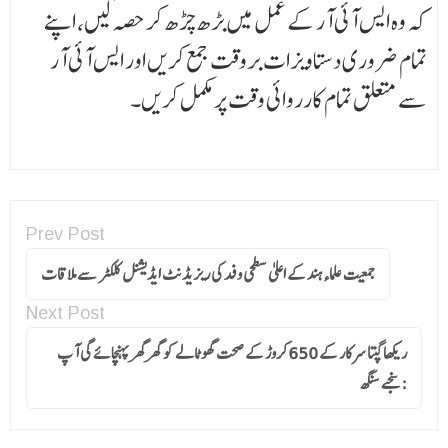
کہ وہ ایس آئی آر کے عمل میں بڑھ چڑھ کر حصہ لیں، اپنے
تمام ضروری دستاویزات بروقت جمع کریں اور ایس آئی آر
سے متعلق تمام کارروائی وقت پر مکمل کریں۔
Prev Post
جمعیت علماءہند کے اعلیٰ سطحی وفد کی ریزیڈنٹ ایڈیشنل کلکٹر سے ملاقات
Next Post
ریکھا گپتا سرکار کے 650کروڑ کے صحت گھوٹالے کو گھر گھر پہنچائے گی آپ
:سنجے سنگھ