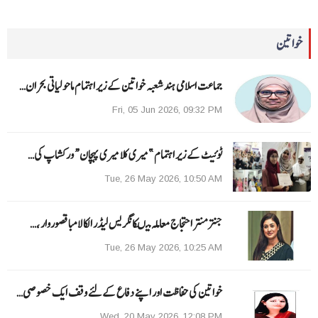
خواتین
جماعت اسلامی ہند شعبہ خواتین کے زیر اہتمام ماحولیاتی بحران…
Fri, 05 Jun 2026, 09:32 PM
ٹوئیٹ کے زیر اہتمام ”میری کلا میری پہچان“ ورکشاپ کی…
Tue, 26 May 2026, 10:50 AM
جنتر منتر احتجاج معاملہ میںکانگریس لیڈر الکا لامبا قصوروار ،…
Tue, 26 May 2026, 10:25 AM
خواتین کی حفاظت اور اپنے دفاع کےلئے وقف ایک خصوصی…
Wed, 20 May 2026, 12:08 PM