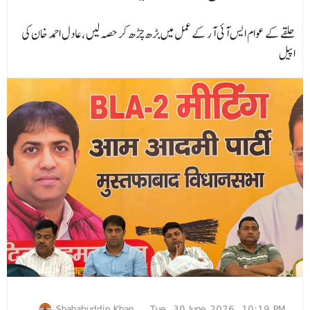
حلقے کے عوام ایس آئی آر کے عمل میں بڑھ چڑھ کر حصہ لیں،عادل احمد خان کی
اپیل
Shahabuddin Khan
Tue, 30 June 2026, 10:19 PM