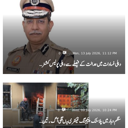
0
Mon, 13 July 2026, 11:12 PM
دہلی فسادات میں عدالت کے فیصلے سے دہلی پولیس کمشنر…
0
Wed, 08 July 2026, 10:24 PM
سنگم وہار میں پلاسٹک پیکیجنگ فیکٹری میںلگی آگ ، تین…