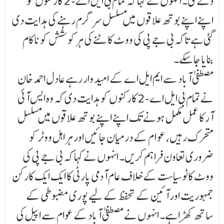
دے گی۔ انہوں نے کہا کہ تمام بی ایل اے-2 کارکنوں کو
اپنے اپنے بوتھ علاقوں میں مسلسل سرگرم رہنے کی ہدایت دی
گئی ہے تاکہ بی جے پی کی ووٹ کاٹنے کی ہر کوشش کو ناکام
بنایا جا سکے۔
مصطفی آباد سے ایم ایل اے کے امید وار رہے عادل احمد خان
نے تمام بی ایل اے-2 کارکنوں کو ہدایت دی کہ وہ ایس آئی
آر کا عمل مکمل ہونے تک اپنے اپنے بوتھ علاقوں میں مسلسل
متحرک رہیں، عو ا م کے درمیان جائیں اور ہر اہل ووٹر کو
ضروری تعاون فراہم کریں۔ انہوں نے کہا کہ بی جے پی کی
ووٹ کاٹو سیاست کے خلاف عام آدمی پارٹی کا ایک ایک کارکن
جمہوریت اور آئین کے تحفظ کے لیے پوری مضبوطی کے
ساتھ کھڑا ہے۔ انہوں نے مصطفیٰ آباد کے عوام سے اپیل کی