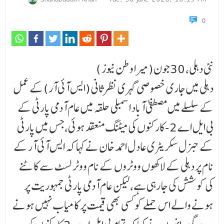
0
نئی دہلی، 30جون(میرا وطن نیوز )
دہلی میں جاری خصوصی گہری نظرثانی (ایس آئی آر)کے عمل
کے سلسلے میں مصطفیٰ آباد اسمبلی حلقہ میں عام آدمی پارٹی کے
بی ایل اے 2-کارکنوں کی میٹنگ منعقد ہوئی،جس میں پارٹی
کے جنرل سکریٹری عادل احمد خان نے کہا کہ ایس آئی آر کے
نام پر دہلی کے لاکھوں ووٹروں کے نام ووٹر لسٹ سے کاٹنے
کی کوشش کی جا رہی ہے، لیکن عام آدمی پارٹی جمہوریت پر
ہونے والے اس حملے کو کسی بھی قیمت پر کا میاب نہیں ہونے