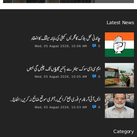
Latest News
چاندنی محل بلاک کانگریس کمیٹی کی ماہانہ میٹنگ کا انعقاد
Wed, 05 August 2026, 10:06 AM
0
ایم سی ڈی سوک سینٹر سے باکنیر گاﺅں تک چلیں گی بسیں
Wed, 05 August 2026, 10:05 AM
0
ایس آئی آر فارم فوری جمع کرائیں، آخری موقع ضائع نہ کریں: الحاج…
Wed, 05 August 2026, 10:03 AM
0
Category