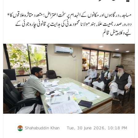
*مساجد، درگاہوں اور مکانوں کے انہدام پر سخت اعتراض؛ متعدد متاثرہ علاقوں کا
دورہ، صدر جمعیت علماءہند مولانا محمود مدنی کی ہدایت پرقانونی چارہ جوئی کے
لیےوکلا پینل قائم
Shahabuddin Khan
Tue, 30 June 2026, 10:18 PM