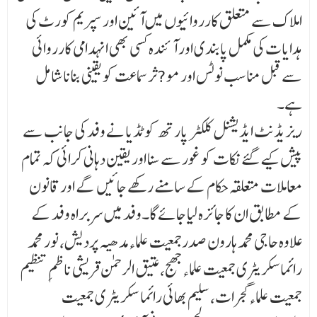
املاک سے متعلق کارروائیوں میں آئین اور سپریم کورٹ کی
ہدایات کی مکمل پابندی اور آئندہ کسی بھی انہدامی کارروائی
سے قبل منا سب نوٹس اور مو?ثر سماعت کو یقینی بنانا شامل
ہے۔
ریزیڈنٹ ایڈیشنل کلکٹر پارتھ کوٹڈیا نے وفد کی جانب سے
پیش کیے گئے نکات کو غور سے سنا اور یقین دہانی کرائی کہ تمام
معاملات متعلقہ حکام کے سامنے رکھے جائیں گے اور قانون
کے مطابق ان کا جا ئزہ لیا جائے گا۔وفد میں سربراہ وفد کے
علاوہ حاجی محمد ہارون صدرجمعیت علماءمدھیہ پردیش، نور محمد
رائماسکریٹری جمعیت علماءبھج،عتیق الرحمن قریشی ناظمِ تنظیم
جمعیت علماءگجرات، سلیم بھائی رائما سکریٹر ی جمعیت