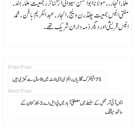
علماءانجار، ، مولانا ابوالحسن سیوانی آرگنائزر جمعیت علماءہند،
مفتی انیس جمعیت چلڈرن ولیج، انجار، عبدالکریم بافن ، محمد
انیس قریشی اور دیگر ذمہ داران شریک تھے۔
Prev Post
75 الیکٹرک گاڑیاں، ایم سی ڈی لاٹ میں 9 سال سے کھڑی ہیں
Next Post
ایس آئی آر عمل کے سلسلے میں مصطفی آباد میں بی ایل اے 2-کارکنان کے
ساتھ میٹنگ