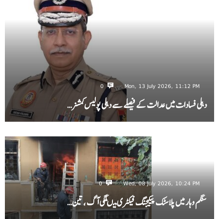
0
Mon, 13 July 2026, 11:12 PM
دہلی فسادات میں عدالت کے فیصلے سے دہلی پولیس کمشنر…
0
Wed, 08 July 2026, 10:24 PM
سنگم وہار میں پلاسٹک پیکیجنگ فیکٹری میںلگی آگ ، تین…