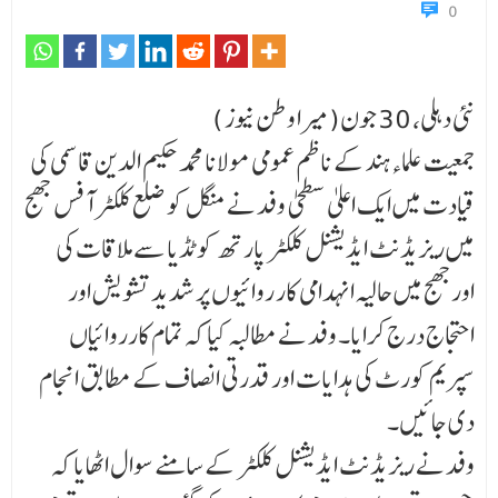
0
نئی دہلی، 30 جون(میرا وطن نیوز )
جمعیت علماءہند کے ناظم عمومی مولانا محمد حکیم الدین قاسمی کی
قیادت میں ایک اعلیٰ سطحیٰ وفد نے منگل کو ضلع کلکٹر آفس بھج
میں ریزیڈنٹ ایڈیشنل کلکٹر پارتھ کوٹڈیا سے ملاقات کی
اوربھج میں حالیہ انہدامی کار روائیوں پر شدید تشویش اور
احتجاج درج کرایا۔ وفد نے مطالبہ کیا کہ تمام کارروائیاں
سپریم کورٹ کی ہدایات اور قدرتی انصاف کے مطابق انجام
دی جائیں۔
وفد نے ریزیڈنٹ ایڈیشنل کلکٹر کے سامنے سوال اٹھایا کہ