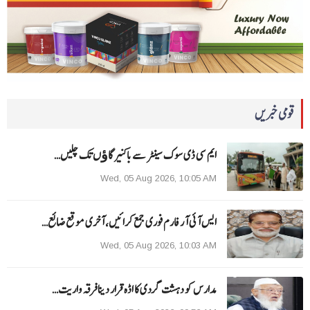
قومی خبریں
ایم سی ڈی سوک سینٹر سے باکنیر گاﺅں تک چلیں…
Wed, 05 Aug 2026, 10:05 AM
ایس آئی آر فارم فوری جمع کرائیں، آخری موقع ضائع…
Wed, 05 Aug 2026, 10:03 AM
مدارس کو دہشت گردی کا اڈہ قرار دینا فرقہ واریت…