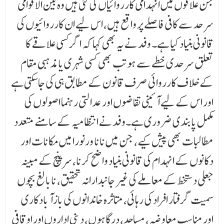
جن علاقوں میں انہدامی کارروائیاں کی گئی ہیں وہ بین الاقوامی
سرحد سے کافی فاصلے پر واقع ہیں، اس لیے ان کارروائیوں کی
قانونی بنیاد کیا ہے۔ وفد نے یہ بھی کہا کہ اگر کسی علاقے کا
تعلق سرحدی خطے سے ہو تب بھی کسی شہری یا مذہبی مقام
کے خلا ف کارروائی صرف قانون کے مطابق ہی کی جا سکتی ہے
اور اس کے لیے آئینی تقاضوں اور عدالتی رہنما اصولوں کی
مکمل پابندی ضروری ہے۔وفد نے انتظامیہ کے سامنے متعدد
مطالبات بھی پیش کیے، جن میں نانا ورنورا میں مکانات اور
دکانوں کے انہدام کی قانونی بنیاد واضح کرنا، سرپنچ کے مبینہ
جعلی دستخط کے معاملے کی غیر جانبدارانہ تحقیق، نابالغ بچوں
سمیت گرفتار افراد کی رہائی، متاثرہ خاندانوں کی بازآ بادکاری
اور مناسب معاوضہ، مساجد، درگاہوں، دینی اداروں اور اوقافی