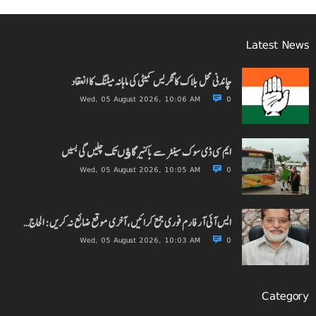
Latest News
چاندنی محل بلاک کانگریس کمیٹی کی ماہانہ میٹنگ کا انعقاد
Wed, 05 August 2026, 10:06 AM
0
ایم سی ڈی سوک سینٹر سے باکنیر گاﺅں تک چلیں گی بسیں
Wed, 05 August 2026, 10:05 AM
0
ایس آئی آر فارم فوری جمع کرائیں، آخری موقع ضائع نہ کریں: الحاج…
Wed, 05 August 2026, 10:03 AM
0
Category