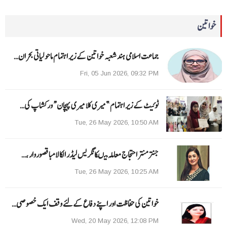
خواتین
جماعت اسلامی ہند شعبہ خواتین کے زیر اہتمام ماحولیاتی بحران…
Fri, 05 Jun 2026, 09:32 PM
ٹوئیٹ کے زیر اہتمام ”میری کلا میری پہچان“ ورکشاپ کی…
Tue, 26 May 2026, 10:50 AM
جنتر منتر احتجاج معاملہ میںکانگریس لیڈر الکا لامبا قصوروار ،…
Tue, 26 May 2026, 10:25 AM
خواتین کی حفاظت اور اپنے دفاع کےلئے وقف ایک خصوصی…
Wed, 20 May 2026, 12:08 PM