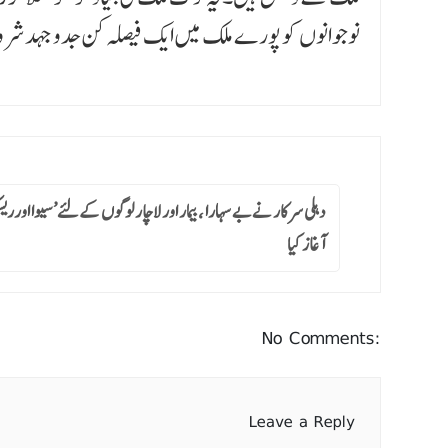
نوجوانوں کو پورے ملک میں ایک فیصلہ کن جدوجہد شر
دہلی سرکار نے بے سہارا ،بیمار اور لاچار لوگوں کےلئے’سیوا اورریسکی
آغاز کیا
No Comments:
Leave a Reply