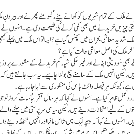
نے ملک کے تمام شہریوں کو کھانے پینے، گھو منے پھرنے اور بیرونِ م
 قیمتی چیزیں خرید نے میں بھی کمی کرنے کی نصیحت دی ہے۔ انہوں نے
ملک شدید معاشی بحران میں پھنس گیا ہے؟ ایسا تو اس ملک میں پہلے کبھ
 آخر ملک کی اصل معاشی حالت کیا ہے؟
بھی سَودیشی اپنانے اور غیر ملکی اشیاءکم خرید نے کے مشورے پر وز
ر ہیں، لیکن انہیں ملک کے سامنے سچ بولنا چاہیے۔ یہ سب جانتے ہیں کہ
، کیونکہ ہر فیصلہ وائٹ ہا ¶س کی منظوری سے لیا جا رہا ہے۔
 ردعمل ظاہر کیا ہے۔ انہوں نے کہا کہ ہر سال تقریباً سات کروڑ نوج
وں کے لیے امتحا نا ت دیتے ہیں، لیکن سیاسی سرپرستی میں چلنے والے 
یں۔انہوں نے کہا کہ پیپر لیک میں شامل مافیا اور انہیں تحفظ دینے وا
کر رہے ہیں۔ حکومتیں اس جرم میں شریک بن چکی ہیں۔ اس کے خلاف