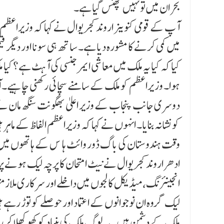
بحران میں تو نہیں پھنس گیا ہے۔
آپ کے قومی کنوینر اروند کجریوال نے کہا کہ وزیراعظم 
میں کمی کرنے کا مشورہ دیا ہے۔ ساتھ ہی سونا اور دیگر
کیا کہ کیا یہ ملک میں معاشی ایمرجنسی کی آ ہٹ ہے؟ کیا 
ہوا۔ وز یراعظم کو ملک کے سامنے سچائی رکھنی چاہیے۔
دوسری جانب پنجاب کے وزیر اعلیٰ بھگونت سنگھ مان نے 
کو نشانہ بنایا۔ انہوں نے کہا کہ وزیراعظم الفاظ کے ماہ
وقت ہندوستان کی باگ ڈور وائٹ ہا ¶س کے ہاتھوں میں ہے
ادھراروند کجریوال نے نیٹ امتحان کا پرچہ لیک ہونے پر
انجینئرنگ، میڈیکل کالجوں میں داخلے اور سرکاری ملازمت
لیک گروہ ان نوجوانوں کے اعتماد اور حوصلے کو توڑ رہے ہ
ملک کے دشمن ہیں۔ یہ لوگ ملک کی بنیاد کو کھوکھلا 