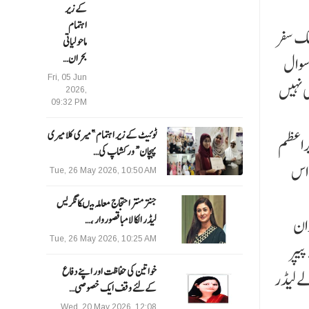
کے زیر
اہتمام
لک سفر
ماحولیاتی
بحران…
 سوال
Fri, 05 Jun
ی نہیں
2026,
09:32 PM
ٹوئیٹ کے زیر اہتمام ”میری کلا میری
یراعظم
پہچان“ ورکشاپ کی…
 اس
Tue, 26 May 2026, 10:50 AM
جنتر منتر احتجاج معاملہ میںکانگریس
لیڈر الکا لامبا قصوروار ،…
وان
Tue, 26 May 2026, 10:25 AM
پیپر
خواتین کی حفاظت اور اپنے دفاع
لے لیڈر
کےلئے وقف ایک خصوصی…
Wed, 20 May 2026, 12:08