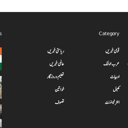
s
Category
قومی خبریں
ریاستی خبریں
عرب ممالک
عالمی خبریں
ادبیات
تعلیم و روزگار
کھیل
خواتین
انٹرٹینمنٹ
تصوف