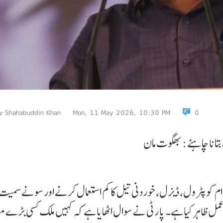
Shahabuddin Khan
Mon, 11 May 2026, 10:30 PM
0
انا چاہئے : بھگوت مان
 کو پٹرول، ڈیزل، خوردنی تیل کا کم استعمال کرنے اور سونے سمیت 
مل ظاہر کیا ہے۔ پا رٹی نے سوال اٹھایا ہے کہ کہیں ملک کسی بڑے م