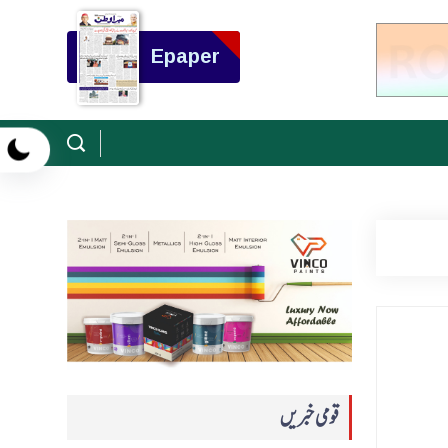
Epaper
قومی خبریں