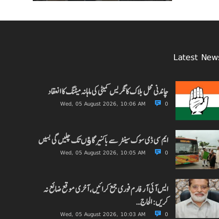
Latest New
چاندنی محل بلاک کانگریس کمیٹی کی ماہانہ میٹنگ کا انعقاد
Wed, 05 August 2026, 10:06 AM
0
ایم سی ڈی سوک سینٹر سے باکنیر گاﺅں تک چلیں گی بسیں
Wed, 05 August 2026, 10:05 AM
0
ایس آئی آر فارم فوری جمع کرائیں، آخری موقع ضائع نہ
کریں: الحاج…
Wed, 05 August 2026, 10:03 AM
0