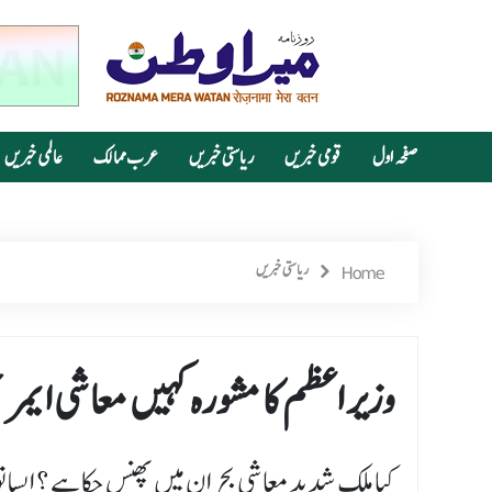
صفحہ اول
قومی خبریں
ریاستی خبریں
عرب ممالک
عالمی خبریں
Home
ریاستی خبریں
وزیر اعظم کا مشورہ کہیں معاشی ایمر
کیا ملک شدید معاشی بحران میں پھنس چکا ہے ؟ ایسا تو 