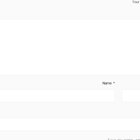
Your
Name
*
Save my name, emai