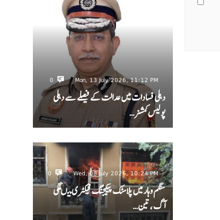
0
Mon, 13 July 2026, 11:12 PM
دہلی فسادات میں عدالت کے فیصلے سے دہلی
پولیس کمشنر…
0
Wed, 08 July 2026, 10:24 PM
سنگم وہار میں پلاسٹک پیکیجنگ فیکٹری میںلگی
آگ ، تین…