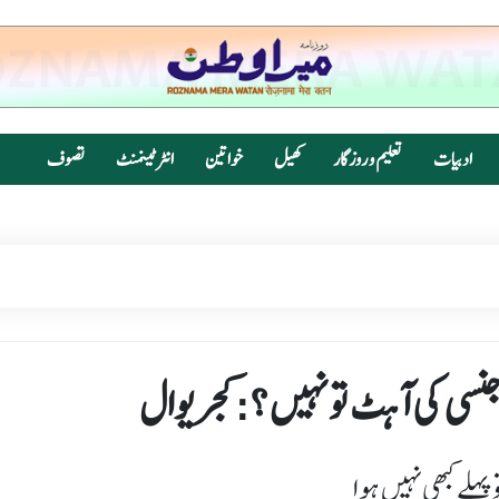
ادبیات
تعلیم و روزگار
کھیل
خواتین
انٹرٹینمنٹ
تصوف
 جنسی کی آہٹ تو نہیں ؟:کجریوال
پہلے کبھی نہیں ہوا