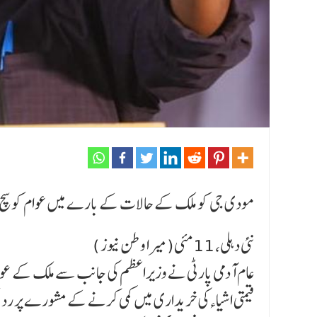
مودی جی کو ملک کے حالات کے بارے میں عوام کو سچ بت
نئی دہلی، 11مئی(میرا وطن نیوز )
عام آدمی پارٹی نے وزیراعظم کی جانب سے ملک کے عوام
قیمتی اشیاءکی خریداری میں کمی کرنے کے مشورے پر ردع