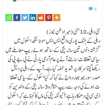
0
نئی دہلی، 10مئی (میرا وطن نیوز )
دہلی کے جنک پوری واقع ایس ایس موٹا سنگھ اسکول میں
گزشتہ دنوں تین سالہ بچی کے ساتھ ہوئے ر یپ معاملے میں
سیاسی تعلقات سامنے آنے پر عام آدمی پارٹی نے بی جے پی کی
ریکھا گپتا سرکار پر شدید حملہ کیا ہے۔ آپ کے دہلی پردیش
صدر سوربھ بھاردواج نے کہا کہ کیا اسکول کے سیاسی تعلقا
ت ہونے کی وجہ سے ریپ متاثرہ 3سالہ بچی کے والدین کو
ڈی سی پی دھمکا رہا ہے؟ کیونکہ بچی کی ماں کا کہنا ہے کہ اسکول
کے سیاسی تعلقات ہیں۔ انہوں نے سوال کیا کہ آخر کیوں ڈی