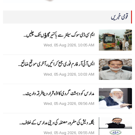
قومی خبریں
ایم سی ڈی سوک سینٹر سے باکنیر گاﺅں تک چلیں…
Wed, 05 Aug 2026, 10:05 AM
ایس آئی آر فارم فوری جمع کرائیں، آخری موقع ضائع…
Wed, 05 Aug 2026, 10:03 AM
مدارس کو دہشت گردی کا اڈہ قرار دینا فرقہ واریت…
Wed, 05 Aug 2026, 09:56 AM
بنگلہ دیش کی مفرور مصنفہ کی دینی مدارس کے خلاف…
Wed, 05 Aug 2026, 09:55 AM