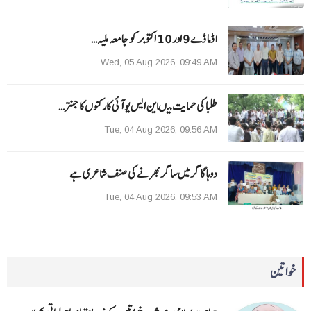
ا ڈما ڈے 9 اور 10 اکتوبر کو جامعہ ملیہ…
Wed, 05 Aug 2026, 09:49 AM
طلبا کی حمایت میںاین ایس یو آئی کارکنوں کا جنتر…
Tue, 04 Aug 2026, 09:56 AM
دوہا گاگر میں ساگر بھرنے کی صنف شاعری ہے
Tue, 04 Aug 2026, 09:53 AM
خواتین