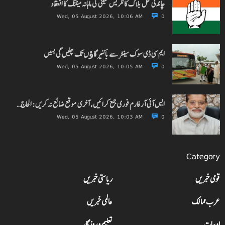
چاندنی محل بلاک کانگریس کمیٹی کی ماہانہ میٹنگ کا انعقاد
Wed, 05 August 2026, 10:06 AM
0
ایم سی ڈی سوک سینٹر سے باکنیر گاﺅں تک چلیں گی بسیں
Wed, 05 August 2026, 10:05 AM
0
ایس آئی آر فارم فوری جمع کرائیں، آخری موقع ضائع نہ کریں: الحاج…
Wed, 05 August 2026, 10:03 AM
0
Category
قومی خبریں
ریاستی خبریں
عرب ممالک
عالمی خبریں
ادبیات
تعلیم و روزگار