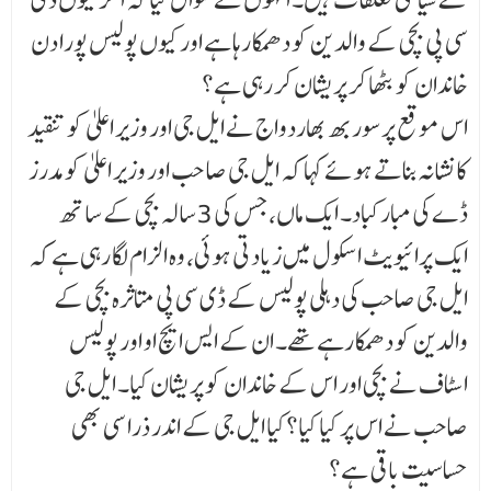
سی پی بچی کے والد ین کو دھمکا رہا ہے اور کیوں پولیس پورا دن
خاندان کو بٹھا کر پریشان کر رہی ہے؟
اس موقع پرسوربھ بھاردواج نے ایل جی اور وزیر اعلیٰ کو تنقید
کا نشانہ بناتے ہوئے کہا کہ ایل جی صا حب اور وزیر اعلیٰ کو مدرز
ڈے کی مبارکباد۔ ایک ماں، جس کی 3سالہ بچی کے ساتھ
ایک پرائیویٹ اسکول میں زیاد تی ہوئی، وہ الزام لگا رہی ہے کہ
ایل جی صاحب کی دہلی پولیس کے ڈی سی پی متاثرہ بچی کے
والدین کو دھمکا رہے تھے۔ ان کے ایس ایچ او اور پولیس
اسٹاف نے بچی اور اس کے خاندان کو پریشان کیا۔ ایل جی
صاحب نے اس پر کیا کیا؟کیا ایل جی کے اندر ذرا سی بھی
حساسیت باقی ہے؟