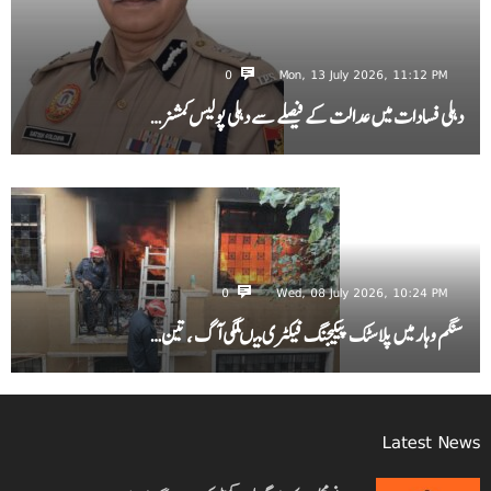
0
Mon, 13 July 2026, 11:12 PM
دہلی فسادات میں عدالت کے فیصلے سے دہلی پولیس کمشنر…
0
Wed, 08 July 2026, 10:24 PM
سنگم وہار میں پلاسٹک پیکیجنگ فیکٹری میںلگی آگ ، تین…
Latest News