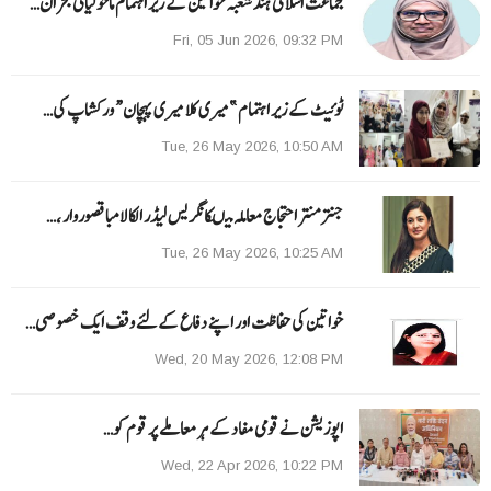
جماعت اسلامی ہند شعبہ خواتین کے زیر اہتمام ماحولیاتی بحران…
Fri, 05 Jun 2026, 09:32 PM
ٹوئیٹ کے زیر اہتمام ”میری کلا میری پہچان“ ورکشاپ کی…
Tue, 26 May 2026, 10:50 AM
جنتر منتر احتجاج معاملہ میںکانگریس لیڈر الکا لامبا قصوروار ،…
Tue, 26 May 2026, 10:25 AM
خواتین کی حفاظت اور اپنے دفاع کےلئے وقف ایک خصوصی…
Wed, 20 May 2026, 12:08 PM
اپوزیشن نے قومی مفاد کے ہر معاملے پر قوم کو…
Wed, 22 Apr 2026, 10:22 PM