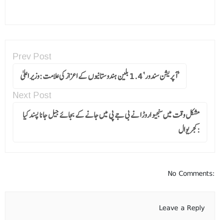
Prev Post
’آپریشن سندور‘ 1.4 بلین ہندوستانیوں کے اعزاز کی علامت :وزیر اعلیٰ
Next Post
مشکل وقت میں سنجیو اروڑا نے بی جے پی میں جانے کے بجائے جیل جانا پسند کیا
:کجریوال
No Comments:
Leave a Reply