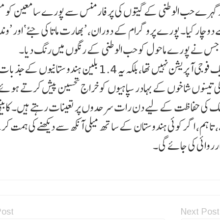
ر گہرے حب الوطنی کے گیتوں کی پرفارمنس سے پورے سامعین کو مسح
دوچار کیا۔ پورے پروگرام کے دوران، ’بھارت ماتا کی جئے‘ اور ’و
، جس نے پورے ماحول کو حب الوطنی کے رنگوں میں رنگ دیا۔
اس موقع پر وزیر اعلیٰ نے کہا کہ ’آپریشن سندور‘ محض ایک فوجی آپریشن نہیں تھا، بلکہ یہ 1.4 بلین ہندو س
کی تینوں شاخوں کے بہادر سپاہیوں کو خراج تحسین پیش کرتے ہوئے
 ملک کی حفاظت کے لیے دن رات سرحدوں پر تعینات رہتے ہیں۔ کابینی
ے، تاہم، اگر کوئی ہندوستان کے ساتھ میلی آنکھ سے دیکھنے کی ہمت کر
رروائی کی جائے گی۔
Post
Next Post