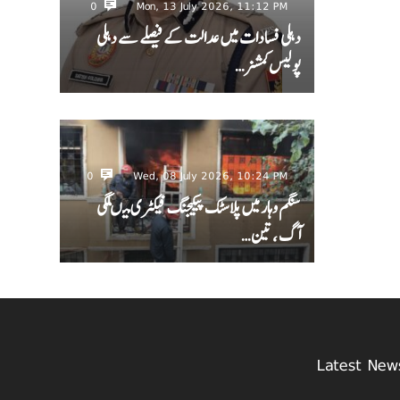
0
Mon, 13 July 2026, 11:12 PM
دہلی فسادات میں عدالت کے فیصلے سے دہلی
پولیس کمشنر…
0
Wed, 08 July 2026, 10:24 PM
سنگم وہار میں پلاسٹک پیکیجنگ فیکٹری میںلگی
آگ ، تین…
Latest New