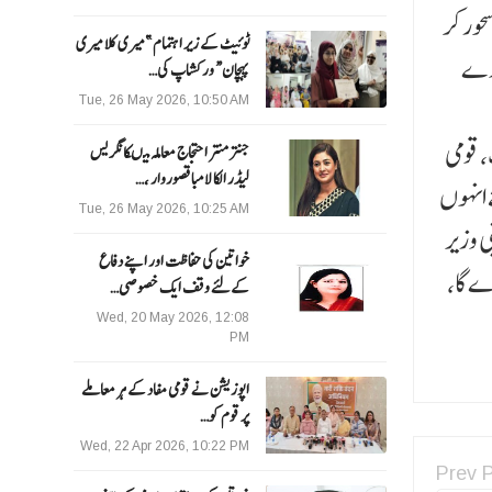
ور کر
ٹوئیٹ کے زیر اہتمام ”میری کلا میری
ندے
پہچان“ ورکشاپ کی…
Tue, 26 May 2026, 10:50 AM
تانیوں کے جذبات، قومی
جنتر منتر احتجاج معاملہ میںکانگریس
لیڈر الکا لامبا قصوروار ،…
 انہوں
Tue, 26 May 2026, 10:25 AM
 وزیر
خواتین کی حفاظت اور اپنے دفاع
ے گا،
کےلئے وقف ایک خصوصی…
Wed, 20 May 2026, 12:08
PM
اپوزیشن نے قومی مفاد کے ہر معاملے
پر قوم کو…
Wed, 22 Apr 2026, 10:22 PM
Prev 