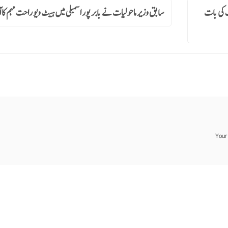
ف کی بات
سابق وزیر ماحولیات نے بابر پور اسمبلی میں ہیٹ ویو راحت مہم کا آ
Your