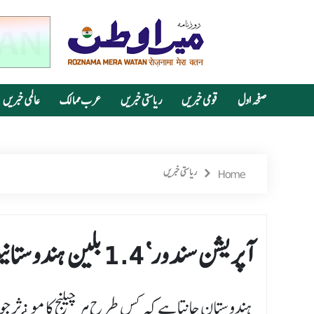
صفحہ اول
قومی خبریں
ریاستی خبریں
عرب ممالک
عالمی خبریں
Home
ریاستی خبریں
’آپریشن سندور‘ 1.4 بلین ہندوستانیوں کے اعزاز کی علامت :وزیر اعلیٰ
ہندوستان جانتا ہے کہ کس طرح ہر چیلنج کا مو ¿ثر ج