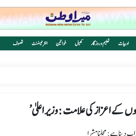
ادبیات
تعلیم و روزگار
کھیل
خواتین
انٹرٹینمنٹ
تصوف
واب دینا ہے: کپل مشرا