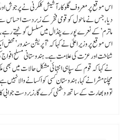
اس موقع پر معروف گلوکار آشیش کلکرنی نے پرجوش او
دیا، جس نے ماحول کو قومی فخر کے زبردست احساس سے 
ماترم‘ کے نعرے پورے پنڈال میں مسلسل گو نجتے رہے
شناخت اور عزت کی علامت ہے۔ ہندوستانی مسلح افواج 
نے کہا کہ قوم کے سپاہی انتہائی مشکل حالا ت میں بھی
کپل مشرا نے کہا، ہندوستان کسی کو اکسانے والا نہیں ہ
تو وہ بھارت کے ساتھ دشمنی کرے گا،زبردست جوابی کا