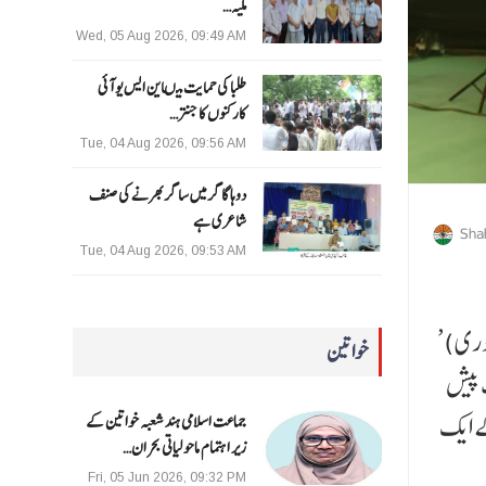
ملیہ…
Wed, 05 Aug 2026, 09:49 AM
طلبا کی حمایت میںاین ایس یو آئی
کارکنوں کا جنتر…
Tue, 04 Aug 2026, 09:56 AM
دوہا گاگر میں ساگر بھرنے کی صنف
شاعری ہے
Sha
Tue, 04 Aug 2026, 09:53 AM
’آپریشن سندورر‘کی پہلی برسی کے موقع پر دہلی سرکار نے اتوار کو کناٹ پلیس کے سینٹرل پارک میں ’شو ر یہ دیوس‘ (یوم بہادری)
خواتین
ت پیش
ے ایک
جماعت اسلامی ہند شعبہ خواتین کے
زیر اہتمام ماحولیاتی بحران…
Fri, 05 Jun 2026, 09:32 PM