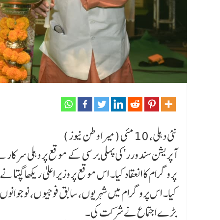
نئی دہلی، 10 مئی (میرا وطن نیوز )
پروگرام کا انعقاد کیا۔ اس موقع پروزیر اعلیٰ ریکھا گپت
کیا۔ اس پروگرام میں شہریوں، سابق فوجیو ں، نوجوانوں
بڑے اجتماع نے شرکت کی۔