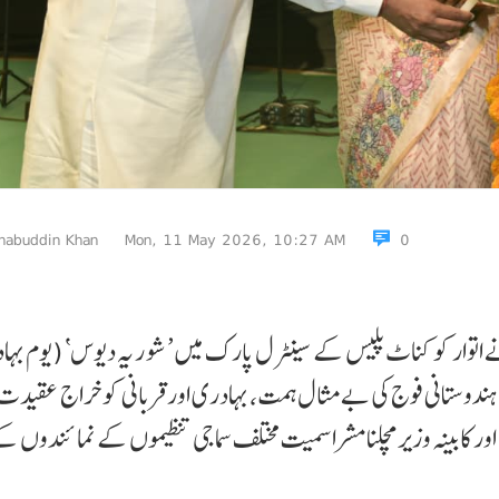
habuddin Khan
Mon, 11 May 2026, 10:27 AM
0
ا نے ہندوستانی فوج کی بے مثال ہمت، بہادری اور قربانی کو خراج عقید
 اور کابینہ وزیرکپل مشرا سمیت مختلف سماجی تنظیموں کے نمائندوں ک