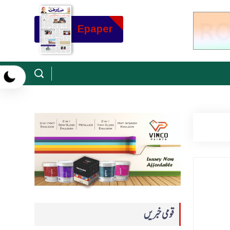
Epaper
قومی خبریں