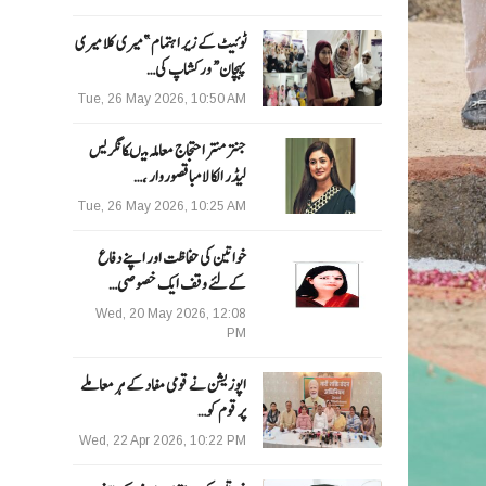
ٹوئیٹ کے زیر اہتمام ”میری کلا میری
پہچان“ ورکشاپ کی…
Tue, 26 May 2026, 10:50 AM
جنتر منتر احتجاج معاملہ میںکانگریس
لیڈر الکا لامبا قصوروار ،…
Tue, 26 May 2026, 10:25 AM
خواتین کی حفاظت اور اپنے دفاع
کےلئے وقف ایک خصوصی…
Wed, 20 May 2026, 12:08
PM
اپوزیشن نے قومی مفاد کے ہر معاملے
پر قوم کو…
Wed, 22 Apr 2026, 10:22 PM