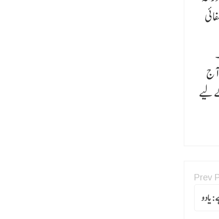
فائی
۔
 آج
ے لیے
Prev 
ے:یادو