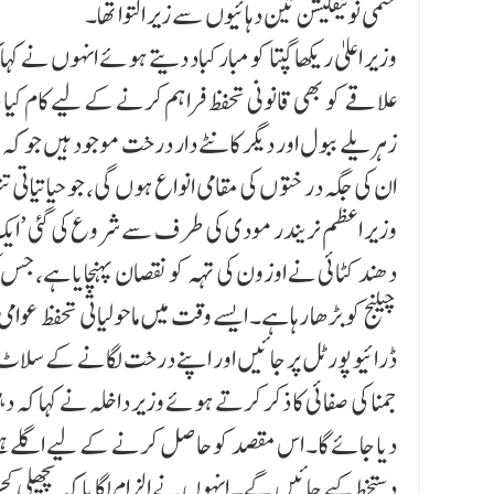
حتمی نوٹیفکیشن تین دہائیوں سے زیر التوا تھا۔
علاقے کو بھی قانونی تحفظ فراہم کرنے کے لیے کام کی
زہریلے ببول اور دیگر کانٹے دار درخت موجود ہیں جو کہ ہ
ان کی جگہ در ختو ں کی مقامی انواع ہوں گی، جو حیاتیاتی 
وزیر اعظم نریندر مودی کی طرف سے شروع کی گئی ’ایک پ
دھند کٹائی نے اوزون کی تہہ کو نقصان پہنچایا ہے، جس 
چیلنج کو بڑھا رہا ہے۔ ایسے وقت میں ماحولیاتی تحفظ ع
ڈرائیو پورٹل پر جا ئیں اور اپنے درخت لگانے کے سلا
جمنا کی صفائی کا ذکر کرتے ہوئے وزیر داخلہ نے کہا کہ 
دیا جائے گا۔ اس مقصد کو حاصل کرنے کے لیے اگلے ہفت