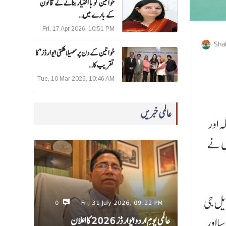
خواتین کو با اختیار بنانے کے قانون
کے بارے میں…
Fri, 17 Apr 2026, 10:51 PM
Sha
خواتین کے دن پر ’مہیلا شکتی ایوارڈز‘ کا
تقریب کا…
Tue, 10 Mar 2026, 10:46 AM
عالمی خبریں
ہ اور
 کیا۔ انہوں نے
ایل جی
0
Fri, 31 July 2026, 09:22 PM
عالمی یومِ اردو ایوارڈز 2026 کا اعلان
سااور