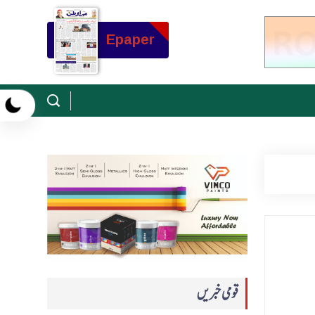
Epaper
قومی خبریں