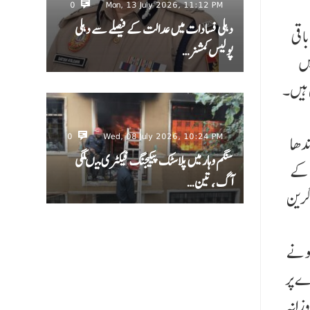
0
Mon, 13 July 2026, 11:12 PM
دہلی فسادات میں عدالت کے فیصلے سے دہلی
 ہے اور باقی
پولیس کمشنر…
یں
 ہیں۔
0
Wed, 08 July 2026, 10:24 PM
ندھا
سنگم وہار میں پلاسٹک پیکیجنگ فیکٹری میںلگی
ی کے
آگ ، تین…
گرین
ہونے
ے پر
 گائے کا گوبر روزانہ