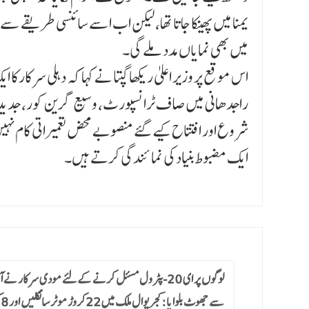
یمنا میں پھینکا جاتا تھا، لیکن اب اسے سائنسی طریقے سے
میں بھی نمایاں مدد ملے گی۔
اس موقع پر وزیر اعلیٰ ریکھا گپتا نے کہا کہ دہلی سرکا
راجدھانی میں صاف ٹرانسپورٹ، وسیع گرین کور، جدید انفر
شروع اور افتتاح کیے گئے منصوبے محض تعمیراتی کام نہی
ایک مضبوط بنیاد کی نمائندگی کرتے ہیں۔
لوگوں پر ای 20-پٹرول مسئل کرنے کےلئے مودی سرکار نے آ
س