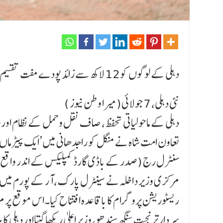
دہلی کے لوگوں کو12 لاکھ سے زائد پودے مفت تقسیم کیے جائیں گے:وزیر اعلیٰ
نئی دہلی، 7 جولائی(میرا وطن نیوز )
دہلی کے ماحولیاتی تحفظ، صاف نقل و حمل کے نظام اور ج
سنٹرل رج (صدر کے باڈی گارڈ کمپلیکس کے اندر واقع) اور 
ریسٹوریشن پروگرا م کا باقاعدہ افتتاح کیا۔اس موقع پر م
سردار ترنجیت سنگھ سندھو، وزیر اعلیٰ ریکھا گپتااور دہل