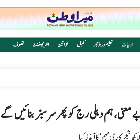
ادبیات
تعلیم و روزگار
کھیل
خواتین
انٹرٹینمنٹ
تصوف
 بے معنی، ہم دہلی رج کو پھر سرسبز بنائیں گے