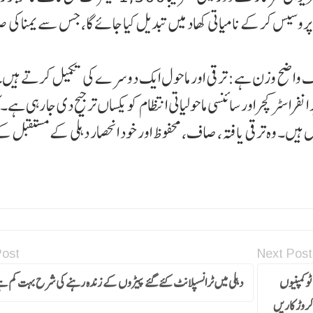
 پروسیس کرکے نامیاتی کھاد میں تبدیل کیا جائے گا، جس سے یمنا کی ص
رکا ایک واضح وزن ہے: ترقی اور ماحول ایک دوسر ے کی تکمیل کرتے ہیں
اسٹرکچر اور سائنسی ماحولیاتی انتظام کو یکساں ترجیح دی جا رہی ہے۔
ں ہیں۔ وہ ترقی یافتہ، صاف، محفوظ اور خود انحصار دہلی کے مستقبل ک
Post
Next Post
ٹو کمپنیوں
دہلی میں ٹرانسپلانٹ کئے گئے پیڑوں کے زندہ رہنے کی شرح بہت کم ہ
ے جھوٹ بلوایا:کجریوال ملک میں 22کروڑ موٹر سائکلیں اور 8کروڑ کاریں