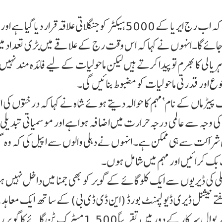
وزیر اعلیٰ ریکھا گپتا کو مبارکباد دیتے ہوئے انہوں نے کہا کہ اب رج ایریا کے 5000 ہیکٹر کو جنگلاتی علاقہ قرار دیا گیا
ا جائے گا۔انہوں نے کہا کہ اس وقت رج کے علاقے میں بڑی تعداد م
ریالی کا بھرم تو پیدا کرتے ہیں لیکن ماحولیات کے لیے فائدہ مند نہیں
تنوع اور قدرتی ماحولیات کو مضبوط بنائیں گی۔
یڑ ماں کے نام‘مہم کا حوالہ دیتے ہوئے شاہ نے کہا کہ درختوں کی ا
کی وجہ سے عالمی درجہ حرارت میں اضافہ ہوا ہے اور موسمیاتی تبدیل
وامی شراکت سے ہی ممکن ہے۔ انہوں نے دہلی والوں سے اپیل کی کہ وہ 
ٹ بک کرائیں اور مہم میں شامل ہوں۔
دہلی کی ڈیریوں سے ایک کلو گائے کے گوبر کو بھی جمنا میں داخل نہیں 
ے نیشنل ڈیری ڈیو لپمنٹ بورڈ (این ڈی ڈی بی) کے ساتھ ایک معاہد
دستخط کیے جائیں گے۔ انہوں نے الزام لگا یا کہ پچھلی کجریوال سرکار کے دور میں تقریباً 1,500 میٹرک ٹن