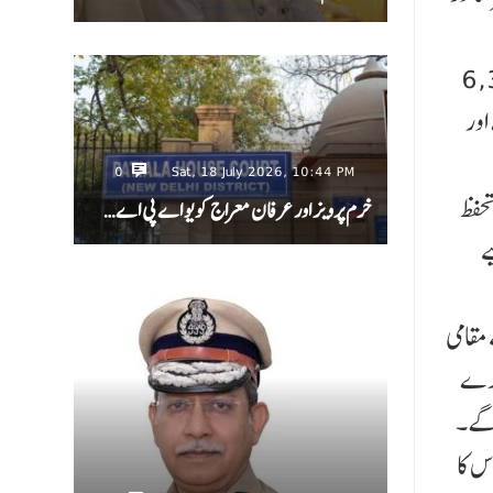
 کوئی مطلب نہیں ہے۔ انہوں نے کہا کہ دہلی کے 6,300
اور
0
Sat, 18 July 2026, 10:44 PM
تحفظ
خرم پرویز اور عرفان معراج کو یو اے پی اے…
ے
مقامی
 لگائے جائیں گے۔ اس کے علاوہ، 3.5 ملین بڑے
یکن اس کا