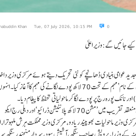
habuddin Khan
Tue, 07 July 2026, 10:15 PM
0
دید عوامی بنیادی ڈھانچے کو نئی تحریک دیتے ہو ئے مرکزی وزیر داخل
تعاون امت شاہ نے منگل کو راجدھانی میں ’ایک پیڑ ماں کے نام‘ مہم کے تحت 70 لاکھ پودے لگانے کی مہم کا آغاز
نانک پورہ رج پر پودے لگا کر ماحولیاتی تحفظ کا پیغام دیا۔
مرکزی وزیر داخلہ نے سینٹرل پارک ، آر کے پورم میں منعقد تقریب میں ’مشن 70 لاکھ پلانٹیشن ڈرائیو‘ اور دہلی رج ایکو
رکزی وزیر ماحولیات بھوپیند ر یادو، مرکزی وزیر مملکت ہرش ملہوترا، 
ی کابینہ کے وزرا ءپرویش صاحب سنگھ، آشیش سود، سردار منجندر سنگھ سر