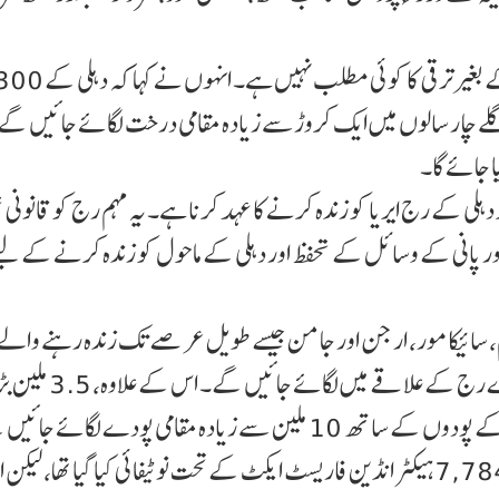
اس موقع پر امت شاہ نے کہا کہ ماحولیاتی توازن کی فکر کے بغیر ترقی کا
گلے چار سالوں میں ایک کروڑسے زیادہ مقامی درخت لگائے جائیں گے 
 جائے گا۔
ی کے رج ایریا کو زندہ کرنے کا عہد کرنا ہے۔ یہ مہم رج کو قانونی 
اور پانی کے وسائل کے تحفظ اور دہلی کے ماحول کو زندہ کرنے کے لی
م، سائیکامور، ارجن اور جامن جیسے طویل عر صے تک زندہ رہنے والے 
درخت جو 100 سال سے زیادہ زندہ رہ سکتے ہیں، پورے رج کے علاقے میں
وزیر داخلہ نے کہا کہ 1994 میں دہلی کے رج ایریا کا 7,784 ہیکٹر انڈین فاریسٹ ایکٹ کے تحت نوٹیفائی کیا گیا تھا، ل