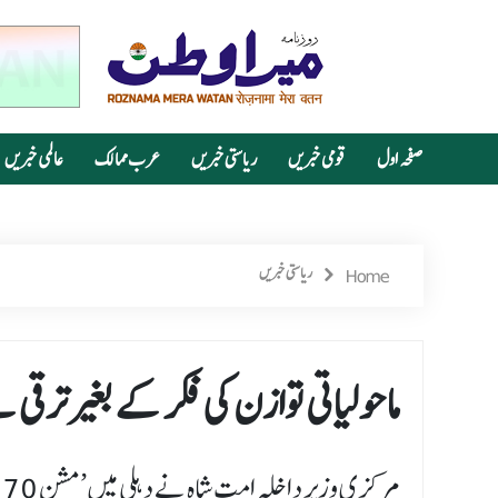
صفحہ اول
قومی خبریں
ریاستی خبریں
عرب ممالک
عالمی خبریں
Home
ریاستی خبریں
ماحولیاتی توازن کی فکر کے بغیر ترقی
مرکزی وزیر داخلہ امت شاہ نے دہلی میں ’مشن 70 لاکھ شجر کاری مہم‘ کا آغاز کیا