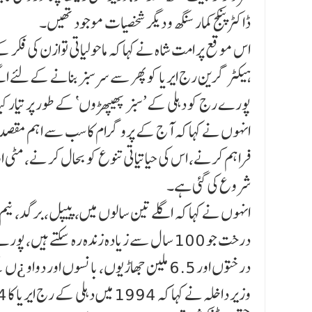
ڈاکٹر پنکج کمار سنگھ و دیگر شخصیات موجود تھیں۔
ہیکٹر گرین رج ایریا کو پھر سے سرسبزبنانے کے لئے ا
پورے رج کو دہلی کے’سبز پھیپھڑوں‘ کے طور پر تیار کیا
انہوں نے کہا کہ آج کے پروگرام کا سب سے اہم مقصد دہل
فراہم کرنے، اس کی حیاتیاتی تنوع کو بحال کر نے، مٹی 
شروع کی گئی ہے۔
انہوں نے کہا کہ اگلے تین سالوں میں، پیپل، برگد، نی
درختوں اور 6.5 ملین جھاڑیوں، بانسوں اور دواو ¿ں کے پودوں کے ساتھ 10 ملین سے زیادہ مقامی پودے لگائے جائیں گے۔