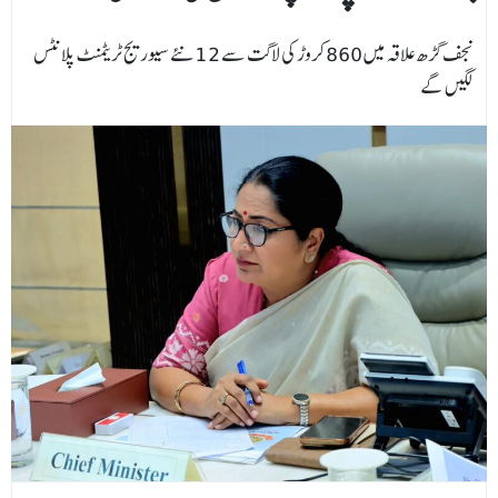
نجف گڑھ علاقہ میں 860کروڑ کی لاگت سے 12 نئے سیوریج ٹریٹمنٹ پلانٹس
لگیں گے