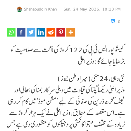
Shahabuddin Khan
Sun, 24 May 2026, 10:10 PM
0
کیشو پور ایس ٹی پی کی 122 کروڑ کی لاگت سے صلاحیت کو
بڑھایا جائے گا:وزیر اعلیٰ
نئی دہلی، 24 مئی (میرا وطن نیوز )
وزیر اعلیٰ ریکھا گپتا کی قیادت میں دہلی سرکار جمنا کی بحالی اور
نجف گڑھ ڈرین کی صفائی کے لیے ’مشن موڈ‘ میں کام کر رہی
ہے۔ اس مقصد کے مطابق،وزیر اعلیٰ نے ایک ہزار کروڑ سے
زیادہ کے مختلف مہتو اکانکشی پروجیکٹوں کو منظوری دی ہے جس