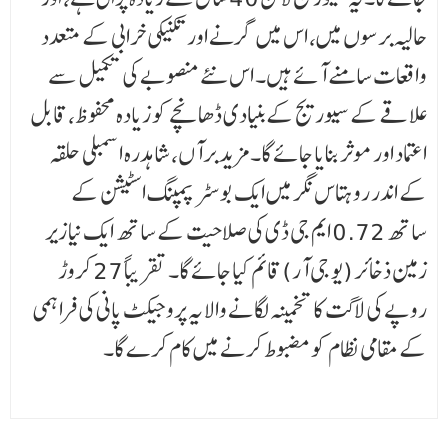
حالیہ برسوں میں، اس میں گرنے اور تکنیکی خرابی کے متعدد
واقعات سامنے آئے ہیں۔ اس نئے منصوبے کی تکمیل سے
علاقے کے سیوریج کے بنیادی ڈھانچے کو زیادہ محفوظ، قابل
اعتماد اور موثر بنایا جائے گا۔ مزید برآں، شاہدرہ اسمبلی حلقہ
کے اندر روہتاس نگر میں ایک بوسٹر پمپنگ اسٹیشن کے
ساتھ 0.72 ایم جی ڈی کی صلاحیت کے ساتھ ایک نیا زیر
زمین ذخائر (یو جی آر) قائم کیا جائے گا۔ تقریباً 27 کروڑ
روپے کی لاگت کا تخمینہ لگانے والا یہ پروجیکٹ پانی کی فراہمی
کے مقامی نظام کو مضبوط کرنے میں کام کرے گا۔