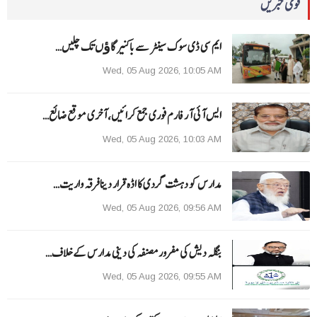
قومی خبریں
ایم سی ڈی سوک سینٹر سے باکنیر گاﺅں تک چلیں…
Wed, 05 Aug 2026, 10:05 AM
ایس آئی آر فارم فوری جمع کرائیں، آخری موقع ضائع…
Wed, 05 Aug 2026, 10:03 AM
مدارس کو دہشت گردی کا اڈہ قرار دینا فرقہ واریت…
Wed, 05 Aug 2026, 09:56 AM
بنگلہ دیش کی مفرور مصنفہ کی دینی مدارس کے خلاف…
Wed, 05 Aug 2026, 09:55 AM