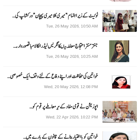
ٹوئیٹ کے زیر اہتمام ”میری کلا میری پہچان“ ورکشاپ کی…
Tue, 26 May 2026, 10:50 AM
جنتر منتر احتجاج معاملہ میںکانگریس لیڈر الکا لامبا قصوروار ،…
Tue, 26 May 2026, 10:25 AM
خواتین کی حفاظت اور اپنے دفاع کےلئے وقف ایک خصوصی…
Wed, 20 May 2026, 12:08 PM
اپوزیشن نے قومی مفاد کے ہر معاملے پر قوم کو…
Wed, 22 Apr 2026, 10:22 PM
خواتین کو با اختیار بنانے کے قانون کے بارے میں…