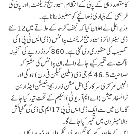
کا مقصد دہلی کے پانی کے انتظام، سیوریج ٹریٹمنٹ، اور پانی کی
فراہمی کے بنیادی ڈھانچے کو مضبوط بنانا ہے۔
وزیر اعلیٰ نے اعلان کیا کہ نجف گڑھ کے علاقے میں 12 نئے
ڈی سینٹرلائزڈ سیوریج ٹریٹمنٹ پلانٹس (ڈی ایس ٹی پی) کی
تنصیب کی منظوری دی گئی ہے۔ 860 کروڑ روپے کی تخمینہ
لاگت سے تعمیر کیے جانے والے، ان پلانٹس کی مشترکہ
صلاحیت 46.5ایم جی ڈی (ملین گیلن فی دن) ہوگی اور
انہیں مرکزی سرکار کی اٹل مشن فار ریجوینیشن اینڈ اربن
ٹرانسفارمیشن (اے ایم آر یو ٹی )اسکیم کے تحت تیار کیا جائے
گا۔ ان میں سے ایک ڈی ایس ٹی پی 17 ایم جی ڈی کی گنجائش
والا میٹرون میں تعمیر کیا جائے گا۔
اس کے علاوہ، کیر، کانگن ہری، ککرولا، اور ڈچاو ¿ کلاں