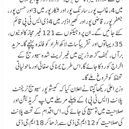
میں 4، غالب پور، سارنگ پور اور شکارپور میں 3اور حسن پور،
جعفر پور، قاضی پور اور کھیرا ڈابر میں 4ڈی ایس ٹی پی قائم
کئے جائیں گے۔ ان پروجیکٹو ں سے 121 غیر مجاز کالونیوں،
35 دیہاتوں اور تقریباً سات لاکھ افراد کو فائدہ پہنچے گا۔ مزید
برآں، نجف گڑھ ڈرین میں غیر ٹریٹ شدہ سیوریج کے
اخراج کو روکا جائے گا، اس طرح یمنا کی صفائی اور ماحولیاتی
تحفظ کو فروغ ملے گا۔
وزیر اعلیٰ ریکھا گپتا نے اعلان کیا کہ کیشو پور سیویج ٹریٹمنٹ
پلانٹ (ایس ٹی پی) کے پہلے مرحلے میں اپ گریڈیشن اور
صلاحیت میں توسیع کی جائے گی۔ اس اقدام کے تحت پلانٹ
کی صلاحیت کو 12 ایم جی ڈی سے بڑھا کر 18 ایم جی ڈی