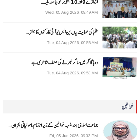
ا ڈما ڈے 9 اور 10 اکتوبر کو جامعہ ملیہ…
Wed, 05 Aug 2026, 09:49 AM
طلبا کی حمایت میںاین ایس یو آئی کارکنوں کا جنتر…
Tue, 04 Aug 2026, 09:56 AM
دوہا گاگر میں ساگر بھرنے کی صنف شاعری ہے
Tue, 04 Aug 2026, 09:53 AM
خواتین
جماعت اسلامی ہند شعبہ خواتین کے زیر اہتمام ماحولیاتی بحران…
Fri, 05 Jun 2026, 09:32 PM