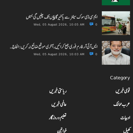
ایم سی ڈی سوک سینٹر سے باکنیر گاﺅں تک چلیں گی بسیں
Wed, 05 August 2026, 10:05 AM
0
ایس آئی آر فارم فوری جمع کرائیں، آخری موقع ضائع نہ کریں: الحاج…
Wed, 05 August 2026, 10:03 AM
0
Category
قومی خبریں
ریاستی خبریں
عرب ممالک
عالمی خبریں
ادبیات
تعلیم و روزگار
کھیل
خواتین