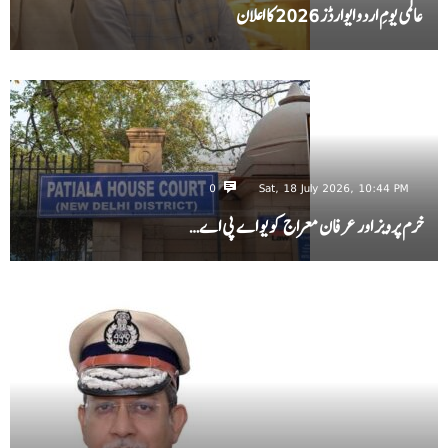
عالمی یومِ اردو ایوارڈز 2026 کا اعلان
0
Sat, 18 July 2026, 10:44 PM
خرم پرویز اور عرفان معراج کو یو اے پی اے…