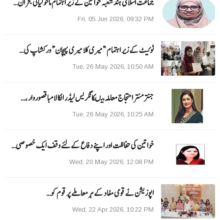
جماعت اسلامی ہند شعبہ خواتین کے زیر اہتمام ماحولیاتی بحران…
Fri, 05 Jun 2026, 09:32 PM
ٹوئیٹ کے زیر اہتمام ”میری کلا میری پہچان“ ورکشاپ کی…
Tue, 26 May 2026, 10:50 AM
جنتر منتر احتجاج معاملہ میںکانگریس لیڈر الکا لامبا قصوروار ،…
Tue, 26 May 2026, 10:25 AM
خواتین کی حفاظت اور اپنے دفاع کےلئے وقف ایک خصوصی…
Wed, 20 May 2026, 12:08 PM
اپوزیشن نے قومی مفاد کے ہر معاملے پر قوم کو…
Wed, 22 Apr 2026, 10:22 PM