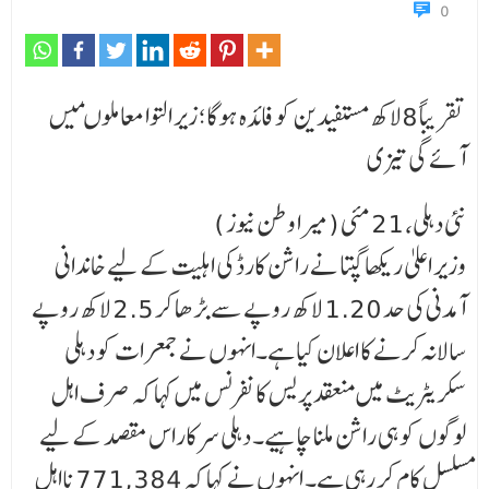
0
تقریباً 8لاکھ مستفیدین کو فائدہ ہوگا؛ زیر التوا معاملوںمیں
آئے گی تیزی
نئی دہلی، 21 مئی (میرا وطن نیوز )
وزیر اعلیٰ ریکھا گپتا نے راشن کارڈ کی اہلیت کے لیے خاندانی
آمدنی کی حد 1.20 لاکھ روپے سے بڑ ھا کر 2.5 لاکھ روپے
سالانہ کرنے کا اعلان کیا ہے۔انہوں نے جمعرات کو دہلی
سکریٹریٹ میں منعقد پریس کانفرنس میں کہا کہ صرف اہل
لوگوں کو ہی راشن ملنا چاہیے۔ دہلی سرکاراس مقصد کے لیے
مسلسل کام کر رہی ہے۔ انہوں نے کہا کہ 771,384 نااہل