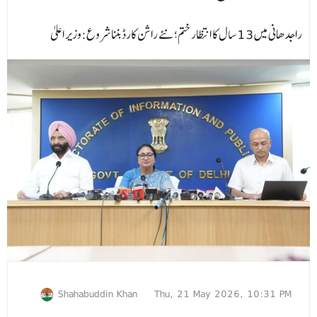
راجدھانی میں 13 سال کا انتظار ختم؛ نئے راشن کارڈ بننا شروع:وزیر اعلیٰ
Shahabuddin Khan
Thu, 21 May 2026, 10:31 PM