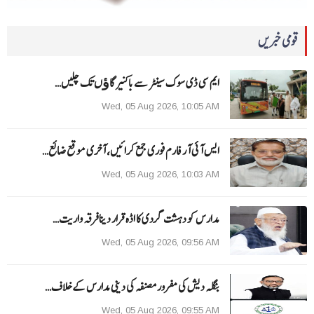
قومی خبریں
ایم سی ڈی سوک سینٹر سے باکنیر گاﺅں تک چلیں…
Wed, 05 Aug 2026, 10:05 AM
ایس آئی آر فارم فوری جمع کرائیں، آخری موقع ضائع…
Wed, 05 Aug 2026, 10:03 AM
مدارس کو دہشت گردی کا اڈہ قرار دینا فرقہ واریت…
Wed, 05 Aug 2026, 09:56 AM
بنگلہ دیش کی مفرور مصنفہ کی دینی مدارس کے خلاف…
Wed, 05 Aug 2026, 09:55 AM