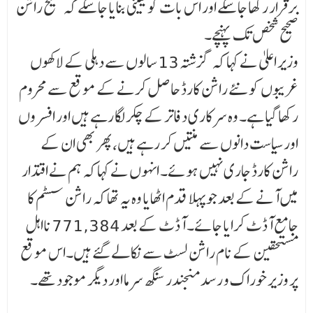
برقرار رکھا جا سکے اور اس بات کو یقینی بنایا جا سکے کہ صحیح راشن
صحیح شخص تک پہنچے۔
وزیر اعلیٰ نے کہا کہ گزشتہ 13 سالوں سے دہلی کے لاکھوں
غریبوں کو نئے راشن کارڈ حاصل کرنے کے موقع سے محروم
رکھا گیا ہے۔ وہ سرکاری دفاتر کے چکر لگا رہے ہیں اور افسروں
اور سیاست دانوں سے منتیں کر رہے ہیں، پھر بھی ان کے
راشن کارڈ جاری نہیں ہوئے۔ انہوں نے کہا کہ ہم نے اقتدار
میں آنے کے بعد جو پہلا قدم اٹھایا وہ یہ تھا کہ راشن سسٹم کا
جامع آڈٹ کرایا جائے۔ آڈٹ کے بعد 771,384 نااہل
مستحقین کے نام راشن لسٹ سے نکالے گئے ہیں۔اس موقع
پر وزیر خوراک و رسد منجندر سنگھ سرما اور دیگر موجود تھے۔