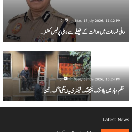
0
Mon, 13 July 2026, 11:12 PM
دہلی فسادات میں عدالت کے فیصلے سے دہلی پولیس کمشنر…
0
Wed, 08 July 2026, 10:24 PM
سنگم وہار میں پلاسٹک پیکیجنگ فیکٹری میںلگی آگ ، تین…
Latest News