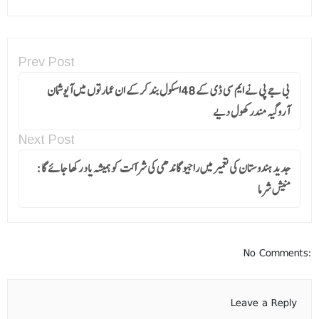
Prev Post
بی جے پی نے ایم سی ڈی کے 48اسکول بند کرکے ان عمارتوں میں آیوشمان
آروگیہ مندر کھول دیے
Next Post
جدید ہندوستان کی تعمیر میں راجیو گاندھی کی شراکت کو ہمیشہ یاد رکھا جائے گا :
منیش شرما
No Comments:
Leave a Reply