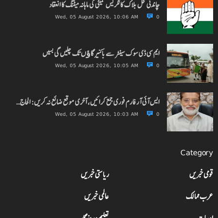
چاندنی محل بلاک کانگریس کمیٹی کی ماہانہ میٹنگ کا انعقاد
Wed, 05 August 2026, 10:06 AM
0
ایم سی ڈی سوک سینٹر سے باکنیر گاﺅں تک چلیں گی بسیں
Wed, 05 August 2026, 10:05 AM
0
ایس آئی آر فارم فوری جمع کرائیں، آخری موقع ضائع نہ کریں: الحاج…
Wed, 05 August 2026, 10:03 AM
0
Category
قومی خبریں
ریاستی خبریں
عرب ممالک
عالمی خبریں