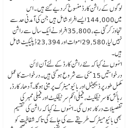
لوگوں کے راشن کارڈ منسوخ کر دیے گئے ہیں ۔ اس
میں 144,000 ایسے افراد شامل ہیں جن کی آمدنی حد سے
تجاوز کرگئی ہے، 35,800 افراد نے ایک سال سے راشن
نہیں لیا، 29,580 اموات اور 23,394 ڈپلیکیٹ شامل
ہیں۔
انہوں نے کہا کہ نئے راشن کارڈ کے لئے آن لائن
درخواستیں 15 مئی سے شروع ہو گئی ہیں۔ درخوا ست کا عمل
مکمل طور پر ڈیجیٹل اور بائیو میٹرک پر مبنی ہوگا۔ آدھار کارڈ،
رہائش کا سرٹیفکیٹ، فیملی انکم سر ٹیفکیٹ اور فیملی ممبر کی
تفصیلات درکار ہوں گی۔ انہوں نے کہا کہ راشن کی تقسیم
بھی بائیو میٹرک طریقے سے کی جائے گی تاکہ شفافیت کو