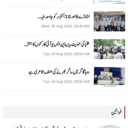
ا ڈما ڈے 9 اور 10 اکتوبر کو جامعہ ملیہ…
Wed, 05 Aug 2026, 09:49 AM
طلبا کی حمایت میںاین ایس یو آئی کارکنوں کا جنتر…
Tue, 04 Aug 2026, 09:56 AM
دوہا گاگر میں ساگر بھرنے کی صنف شاعری ہے
Tue, 04 Aug 2026, 09:53 AM
خواتین