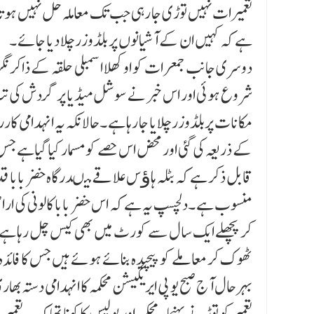
تعمیرات نہیں توڑی جا رہی جب تک معاملہ حل نہیں ہوتا ہ
ہے کہ کہیں ان کے آشیانوں پر بلڈوزر چلا دیا جائے ۔
دوسری جانب جمعرات کو اوکھلا اسمبلی حلقہ کے ذاکر نگر و
شروع ہوئی اور اس خبر نے سوشل میڈیا پر گردش کی تب 
مکانات پربلڈوزر چلایا جا رہا ہے ۔حالانکہ یہ انہدامی کار
کے ذریعہ کی گئی اور محض اس حصے کو مسمار کیا گیاہے جس 
قابل ذکر ہے کہ بٹلہ ہاﺅس علاقے میںدرگاہ خضر بابا قدیم
منسوب ہے ۔دلچسپ یہ ہے کہ اس خضر بابا کالونی کی اراضی ک
کرپچھلے ایک سال سے کورٹ میں بھی کیس چل رہا ہے ۔بتای
ٹھوک کر معاملے کو پیچیدہ بنائے ہوئے ہیں جس کا فائدہ س
بہرحال آج صبح یو پی ایریگیشن محکمہ کا انہدامی دستہ بھار
تعمیر کو توڑنے پہنچا ۔محکمہ اور پولیس کا کہنا تھا کہ یہ 