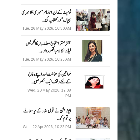
ٹوئیٹ کے زیر اہتمام ”میری کلا میری
پہچان“ ورکشاپ کی…
Tue, 26 May 2026, 10:50 AM
جنتر منتر احتجاج معاملہ میںکانگریس
لیڈر الکا لامبا قصوروار ،…
Tue, 26 May 2026, 10:25 AM
خواتین کی حفاظت اور اپنے دفاع
کےلئے وقف ایک خصوصی…
Wed, 20 May 2026, 12:08
PM
اپوزیشن نے قومی مفاد کے ہر معاملے
پر قوم کو…
Wed, 22 Apr 2026, 10:22 PM