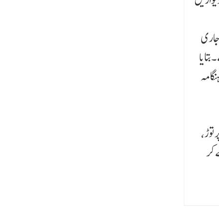
 جاری
۔بتایا
نگامہ
،جس کی شکایت یو پی ایریگیشن محکمہ کے افسران تک پہنچ گئی ۔اسی کا نتیجہ ہے کہ محکمہ نے پولیس کی موجو دگی میں نئی تعمیرات پر توڑ
 کر