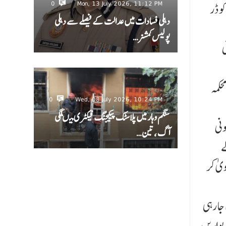
0
Mon, 13 July 2026, 11:12 PM
و ڈر
دہلی فسادات میں عدالت کے فیصلے سے دہلی
پولیس کمشنر…
ی
حکمہ
0
Wed, 08 July 2026, 10:24 PM
سنگم وہار میں پلاسٹک پیکیجنگ فیکٹری میںلگی
ونی
آگ ، تین…
ے
یٰ کر
جا رہی
دیواریں