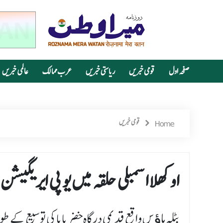
صفحہ اول
قومی خبریں
ریاستی خبریں
عرب ممالک
عالمی خبریں
Home
قومی خبریں
اوکھلا اسمبلی حلقہ میں یو پی ایریگیشن
بٹلہ ہاﺅس واقع قدیمی درگاہ خضر بابا کی توسیع کے ط