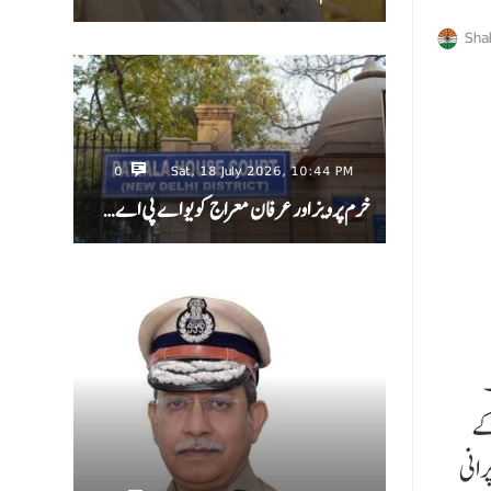
Sha
0
Sat, 18 July 2026, 10:44 PM
خرم پرویز اور عرفان معراج کو یو اے پی اے…
۔
کے
رانی