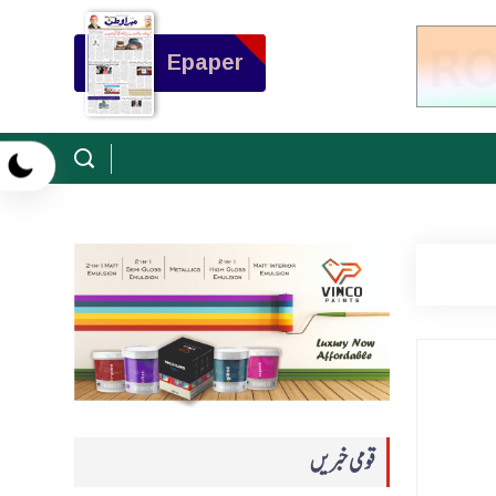
Epaper
قومی خبریں