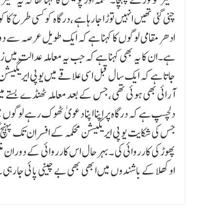
چنی گئی تھیں انہیں توڑا جا رہا ہے ،درگاہ کو کسی طرح کا 
ادھر مقامی لوگوں کا کہنا ہے کہ ایک طویل عرصہ سے دو 
ہے۔ان کا یہ بھی کہنا ہے کہ جب یہ معاملہ عدالت میں زیر غ
جاتا ہے کہ ایک سال قبل اسی علاقے میں یوپی ایریگیشن م
آرائی بھی ہوئی تھی ،جس کے بعد معاملہ ٹھنڈے بستے میں چ
دلچسپ ہے کہ درگاہ پر اپنا اپنا دعویٰ ٹھوک رہے لوگوں 
پھوڑ کی کارروائی کی ۔بہر حال اس کارروائی کے دوران م
اوکھلا کے باشندوں میں ابھی بھی بے چینی پائی جا رہی ہ