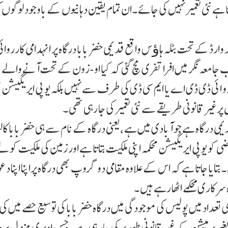
ے نئی تعمیر نہیں کی جائے ۔ان تمام یقین دہانیوں کے باوجود لوگوں ک
ارڈ کے تحت بٹلہ ہاﺅس واقع قدیمی خضر بابا درگاہ پر انہدامی کارروائ
جامعہ نگر میں افرا تفری مچ گئی کہ کیا او-زون کے تحت آنے والے
رو ا ئی ڈی ڈی اے یا ایم سی ڈی کی طرف سے نہیں بلکہ یو پی ایر یگیشن م
پرغیر قانونی طریقے سے نئی تعمیر کی جا رہی تھی ۔
ی درگاہ ہے جو آبادی میں ہے ،یعنی درگاہ کے نام سے ہی خضر بابا کال
و یو پی ایر یگیشن محکمہ اپنی ملکیت بتاتا ہے اور زمین کی ملکیت کو ل
ا جاتا ہے کہ اس کے علاوہ مقامی دو گروپ بھی درگاہ پراپنا اپنا دعو
رکاری محکمے اٹھا رہے ہیں ۔
ی تعداد میں پولیس کی موجودگی میں درگاہ خضر بابا کی توسیع حصے میں کی 
تعمیر بغیر پرمیشن کے غیر قانونی طور پر کی جا رہی ہے ۔جس اوپری منزل پر 