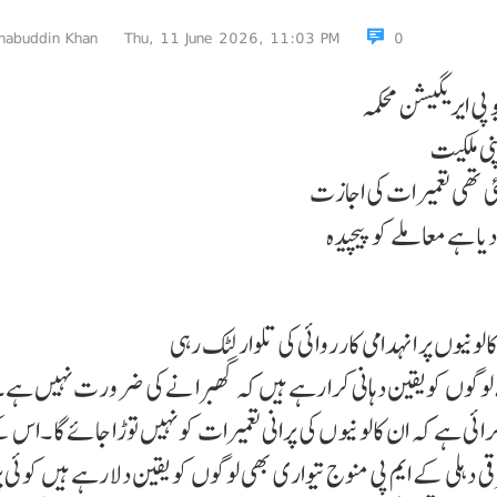
habuddin Khan
Thu, 11 June 2026, 11:03 PM
0
و پی ایریگیشن محکمہ
پنی ملکیت
ئی تھی تعمیر ات کی اجازت
دیا ہے معاملے کو پیچیدہ
ونیوں پر انہدامی کارروائی کی تلوار لٹک رہی
ے لوگوں کویقین دہانی کرا رہے ہیں کہ گھبرا نے کی ضر ورت نہیں ہے 
کرائی ہے کہ ان کالو نیو ں کی پرانی تعمیرات کو نہیں توڑا جائے گا ۔اس 
شر قی دہلی کے ایم پی منوج تیواری بھی لوگوں کو یقین دلا رہے ہیں کوئی پ