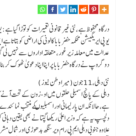
درگاہ محفوظ ہے ،نئی غیر قانونی تعمیرات کو توڑا گیا ہے : ی
یو پی ایریگیشن محکمہ خضر بابا کالونی کی اراضی کو بتاتا ہے ا
عدالت میں معاملہ زیر غور ،متعلقہ اداروں سے نہیں لی گ
دو گروپ نے درگاہ خضر بابا پر اپنا اپنا دعویٰ ٹھوک کر بنا 
نئی دہلی،11جون (میرا وطن نیوز )
دہلی کے پانچ اسمبلی حلقوں میں او -زون کے تحت آنے کال
ہے، حالانکہ ان پارلیمانی اور اسمبلیوںکے منتخب نمائند
دلچسپ یہ ہے کہ وزیر اعلیٰ ریکھا گپتا نے بھی یقین دہانی 
علاوہ جنوبی دہلی ایم پی رام ویر سنگھ بدھوڑی او ر شما ل م