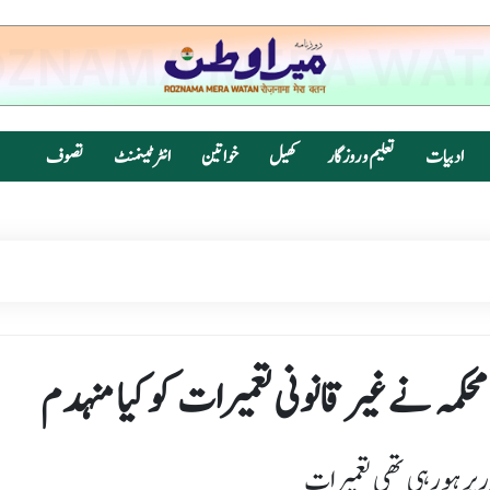
ادبیات
تعلیم و روزگار
کھیل
خواتین
انٹرٹینمنٹ
تصوف
 محکمہ نے غیر قانونی تعمیرات کو کیا منہدم
ورپر ہورہی تھی تعمیرات