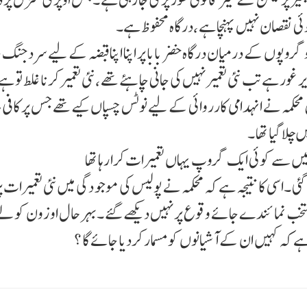
کوئی نقصان نہیں پہنچا ہے ،درگاہ محفوظ ہے۔
گروپوں کے درمیان درگاہ خضر بابا پر اپنا اپناقبضہ کے لیے سرد جنگ
ور ہے تب نئی تعمیر نہیں کی جانی چاہئے تھے ،نئی تعمیر کرنا غلط تو ہے 
حکمہ نے انہدامی کارروائی کے لیے نوٹس چسپاں کیے تھے جس پر کافی ہ
لا گیا تھا ۔
میں سے کوئی ایک گروپ یہاں تعمیرات کرا رہا تھا
نتخب نمائندے جائے وقوع پر نہیں دیکھے گئے ۔بہر حال او زون کو لے
ے کہ کہیں ان کے آشیانوں کو مسمار کردیا جائے گا ؟