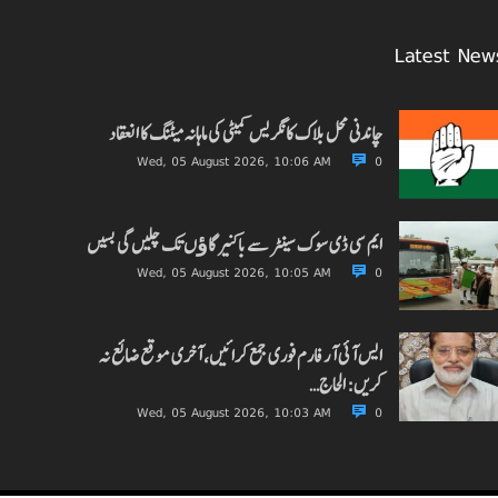
Latest New
چاندنی محل بلاک کانگریس کمیٹی کی ماہانہ میٹنگ کا انعقاد
Wed, 05 August 2026, 10:06 AM
0
ایم سی ڈی سوک سینٹر سے باکنیر گاﺅں تک چلیں گی بسیں
Wed, 05 August 2026, 10:05 AM
0
ایس آئی آر فارم فوری جمع کرائیں، آخری موقع ضائع نہ
کریں: الحاج…
Wed, 05 August 2026, 10:03 AM
0