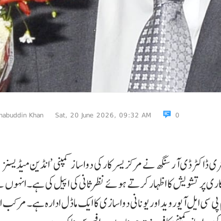
habuddin Khan
Sat, 20 June 2026, 09:32 AM
0
ی ڈاکٹر ڈی آر سنگھ نے مرکزیسرکار کی دواسا ز کمپنی ’انڈین میڈیسنز
جکاری پر تشویش کا اظہار کرتے ہوئے نظرثانی کی اپیل کی ہے۔ انہوں ن
نب سے 1978 میں قائمآئی ایم پی سی ایل آیوروید اور یونانی دواسازی کا ایک ماڈل ادارہ ہے۔ مرکب 