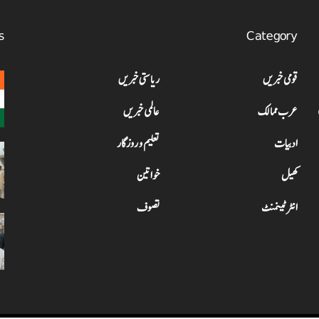
s
Category
قومی خبریں
ریاستی خبریں
عرب ممالک
عالمی خبریں
ادبیات
تعلیم و روزگار
کھیل
خواتین
انٹرٹینمنٹ
تصوف