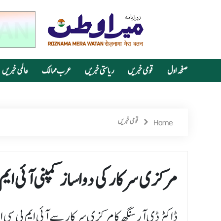
صفحہ اول
قومی خبریں
ریاستی خبریں
عرب ممالک
عالمی خبریں
Home
قومی خبریں
مرکزی سرکار کی دواساز کمپنی آئی ای
ڈاکٹر ڈی آر سنگھ کامرکزی سرکار سے آئی ایم پی سی ای