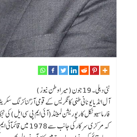
نئی دہلی۔ 19 جون (میرا وطن نیوز )
آل انڈیا یونانی طبّی کانگریس کے قومی آرگنائزنگ سکریٹر
فارماسیوٹکل کارپوریشن لمیٹڈ(آئی ایم پی سی ایل ) کی ن
کہ مرکزی سرکار کی جا