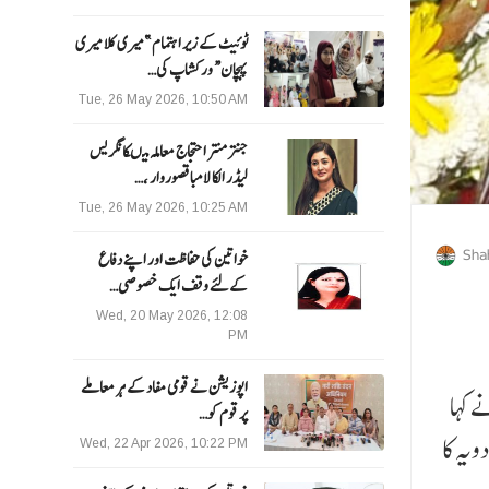
ٹوئیٹ کے زیر اہتمام ”میری کلا میری
پہچان“ ورکشاپ کی…
Tue, 26 May 2026, 10:50 AM
جنتر منتر احتجاج معاملہ میںکانگریس
لیڈر الکا لامبا قصوروار ،…
Tue, 26 May 2026, 10:25 AM
Sha
خواتین کی حفاظت اور اپنے دفاع
کےلئے وقف ایک خصوصی…
Wed, 20 May 2026, 12:08
PM
اپوزیشن نے قومی مفاد کے ہر معاملے
ے کہا
پر قوم کو…
ادویہ کا
Wed, 22 Apr 2026, 10:22 PM