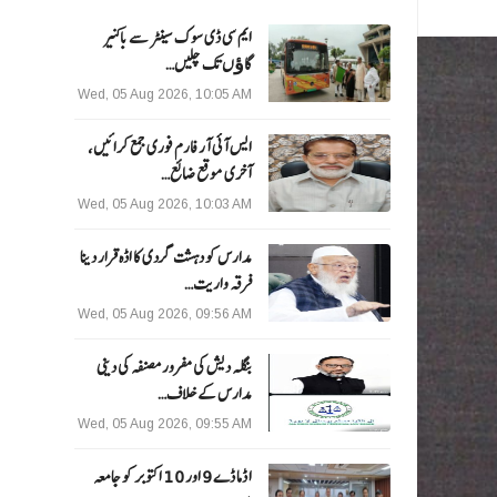
ایم سی ڈی سوک سینٹر سے باکنیر
گاﺅں تک چلیں…
Wed, 05 Aug 2026, 10:05 AM
ایس آئی آر فارم فوری جمع کرائیں،
آخری موقع ضائع…
Wed, 05 Aug 2026, 10:03 AM
مدارس کو دہشت گردی کا اڈہ قرار دینا
فرقہ واریت…
Wed, 05 Aug 2026, 09:56 AM
بنگلہ دیش کی مفرور مصنفہ کی دینی
مدارس کے خلاف…
Wed, 05 Aug 2026, 09:55 AM
ا ڈما ڈے 9 اور 10 اکتوبر کو جامعہ