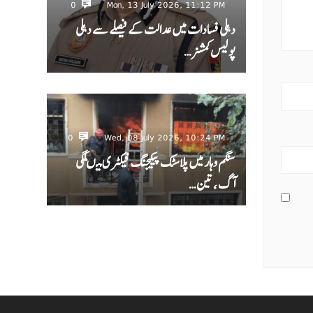
0
Mon, 13 July 2026, 11:12 PM
دہلی فسادات میں عدالت کے فیصلے سے دہلی
پولیس کمشنر…
0
Wed, 08 July 2026, 10:24 PM
سنگم وہار میں پلاسٹک پیکیجنگ فیکٹری میںلگی
آگ ، تین…