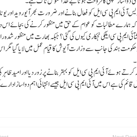
کی دوا ساز کمپنی کا فروخت ہونا بے حد افسوس ناک ہے۔
گریس آئی ایم پی سی ایل کو فعال بنانے اور ضر ور ت بھر آیوروید اور یونا
وس کہ ہمارے مطالبات کو عوام کے حق میں منظور کرنے کی بجائے اس د
آئی ایم پی سی ایلکی نجکاری کیوں کی گئی؟ جبکہ بھارت میں منظور شدہ را
ہ حکومت ہند کی جانب سے وزارت آیوش کا قیام عمل میں لایا گیا مگر 
۔
رتے ہوئے آئی ایم پی سی ایل کو بہتر بنانے پر زور دیا اور امید ظاہر 
کی ہے اس میں آئی ایم پی سی ایل جیسے انتہائی اہم دواساز ادارے 