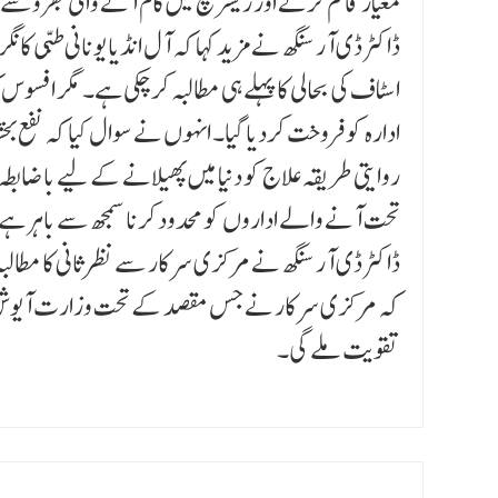
معیار قائم کرنے اور ریسرچ میں کام آنے والی بھروسے 
ڈاکٹر ڈی آر سنگھ نے مزید کہا کہ آل انڈیا یونانی طبّی کان
اسٹاف کی بحالی کا پہلے ہی مطالبہ کرچکی ہے۔ مگر افس
ادارہ کو فروخت کردیا گیا۔ انہوں نے سوال کیا کہ نفع بخش
روایتی طریقہ علاج کو دنیا میں پھیلانے کے لیے باضابط
تحت آنے والے اداروں کو محدود کرنا سمجھ سے باہر ہے
ڈاکٹر ڈی آر سنگھ نے مرکزی سرکار سے نظرثانی کا مطالبہ ک
کہ مرکزی سرکار نے جس مقصد کے تحت وزارت آیوش قائم 
تقویت ملے گی۔