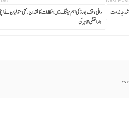
Post
Next Post
کی شدید مذمت
دہلی وقف بورڈ کی اہم میٹنگ میں انتظامات کا فقدان ،کئی متولیان نے اپن
ناراضگی ظاہر کی
Your