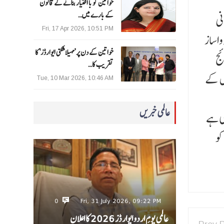
خواتین کو با اختیار بنانے کے قانون
کے بارے میں…
نی
Fri, 17 Apr 2026, 10:51 PM
واساز
خواتین کے دن پر ’مہیلا شکتی ایوارڈز‘ کا
ئج
تقریب کا…
اس کے
Tue, 10 Mar 2026, 10:46 AM
عالمی خبریں
کی ہے
کو
0
Fri, 31 July 2026, 09:22 PM
عالمی یومِ اردو ایوارڈز 2026 کا اعلان