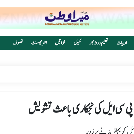
ادبیات
تعلیم و روزگار
کھیل
خواتین
انٹرٹینمنٹ
تصوف
م پی سی ایل کی نجکاری باعث تشویش
ل کو بہتر بنانے پر زور