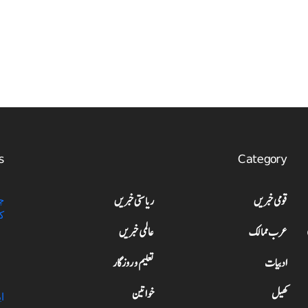
s
Category
قومی خبریں
ریاستی خبریں
عرب ممالک
عالمی خبریں
ادبیات
تعلیم و روزگار
کھیل
خواتین