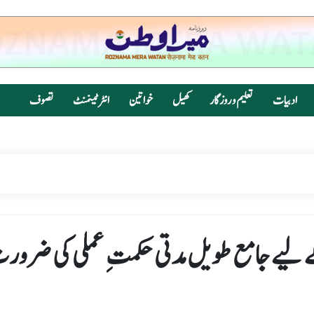
ادبیات
تعلیم و روزگار
کھیل
خواتین
انٹرٹینمنٹ
تصوف
ے لیے جامع طویل مدتی حکمتِ عملی کی ضرو