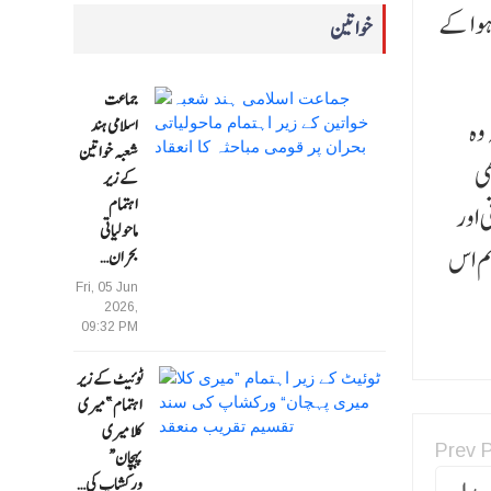
ہوا کے
خواتین
جماعت
وہ
اسلامی ہند
شعبہ خواتین
ھی
کے زیر
اہتمام
 اور
ماحولیاتی
ہم اس
بحران…
Fri, 05 Jun
2026,
09:32 PM
ٹوئیٹ کے زیر
اہتمام ”میری
کلا میری
Prev 
پہچان“
ورکشاپ کی…