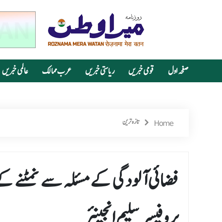
صفحہ اول
قومی خبریں
ریاستی خبریں
عرب ممالک
عالمی خبریں
Home
تازہ ترین
فضائی آلودگی کے مسئلہ سے نمٹنے ک
پروفیسر سلیم انجینئر