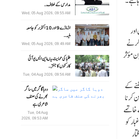
ا ہے ۔
مدارس کے خلاف…
Wed, 05 Aug 2026, 09:55 AM
ا ڈما ڈے 9 اور 10 اکتوبر کو جامعہ
اور
ملیہ…
 کرنے
Wed, 05 Aug 2026, 09:49 AM
ن مؤثر
طلبا کی حمایت میںاین ایس یو آئی
کارکنوں کا جنتر…
Tue, 04 Aug 2026, 09:56 AM
ٹنے کے
دوہا گاگر میں ساگر
ن کرنا
بھرنے کی صنف
شاعری ہے
 خاتمے
Tue, 04 Aug
بار کو
2026, 09:53 AM
تار