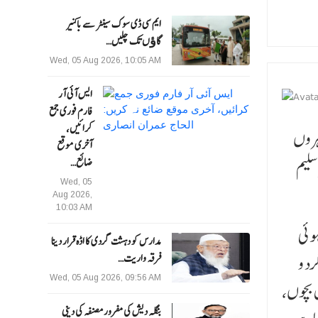
ایم سی ڈی سوک سینٹر سے باکنیر
گاﺅں تک چلیں…
Wed, 05 Aug 2026, 10:05 AM
ایس آئی آر
فارم فوری جمع
کرائیں،
ہروں
آخری موقع
سلیم
ضائع…
Wed, 05
Aug 2026,
10:03 AM
وئی
مدارس کو دہشت گردی کا اڈہ قرار دینا
رد و
فرقہ واریت…
Wed, 05 Aug 2026, 09:56 AM
ص بچوں،
بنگلہ دیش کی مفرور مصنفہ کی دینی