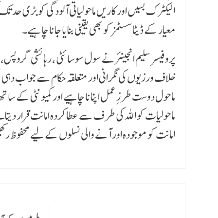
الیکٹرک بسیں اور کاریں ماحولیاتی آلودگی کو بڑی حد تک
معیار کے ڈیٹا سسٹمز کو بھی یقینی بنایا جانا چاہیے۔
پروفیسرسلیم انجینئر نے سول سوسائٹی ، رہائشی گروپس، 
خلاف ورزیوں کی نگرانی اور متعلقہ حکام سے جواب دہی یقی
ماحول دوست طرزِ عمل اپنانا چاہیے اور کمیونٹی کے ساتھ م
ماحولیات کو اللہ کی طرف سے عطا کردہ امانت قرار دیت
امانت کو موجودہ اور آنے والی نسلوں کے لیے محفوظ رکھ