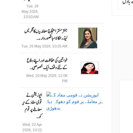
ے بادل
Tue, 26
May 2026,
10:50 AM
جنتر منتر احتجاج معاملہ میںکانگریس
لیڈر الکا لامبا قصوروار ،…
Tue, 26 May 2026, 10:25 AM
خواتین کی حفاظت اور اپنے دفاع
کےلئے وقف ایک خصوصی…
Wed, 20 May 2026, 12:08
PM
اپوزیشن نے
قومی مفاد کے ہر
معاملے پر قوم
کو…
Wed, 22 Apr
2026, 10:22