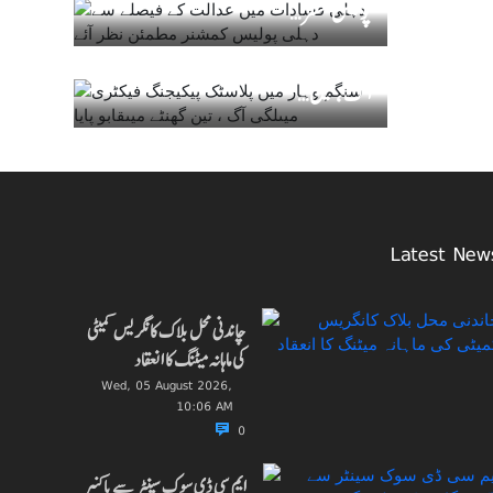
پولیس کمشنر…
0
Wed, 08 July 2026, 10:24 PM
سنگم وہار میں پلاسٹک پیکیجنگ فیکٹری میںلگی
آگ ، تین…
Latest New
چاندنی محل بلاک کانگریس کمیٹی
کی ماہانہ میٹنگ کا انعقاد
Wed, 05 August 2026,
10:06 AM
0
ایم سی ڈی سوک سینٹر سے باکنیر