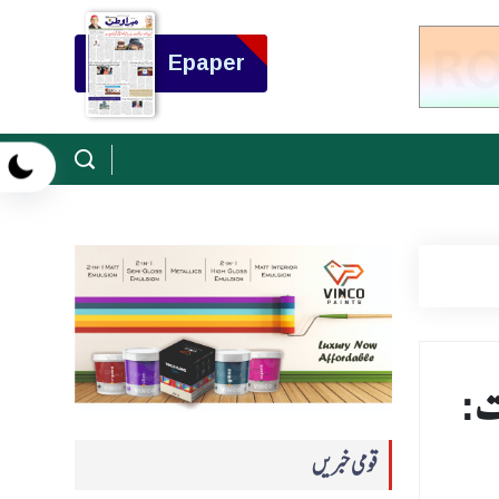
Epaper
رت:
قومی خبریں