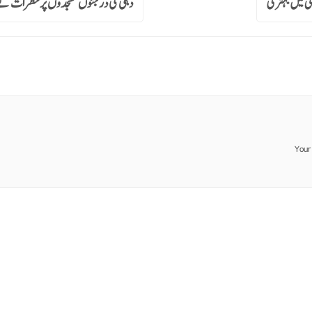
ئی میں بہتری
دہلی کی درجنوں مسجدوں پر خطرات ک
Your