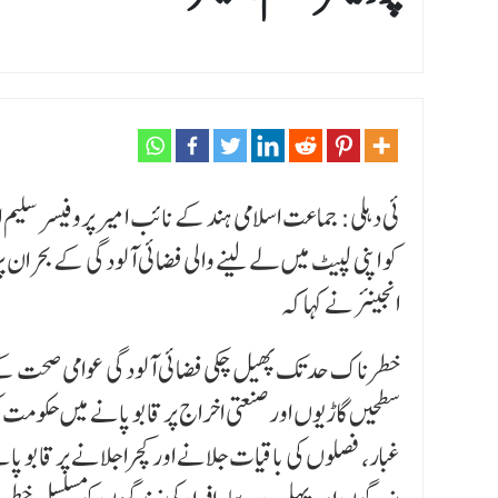
ئی دہلی: جماعت اسلامی ہند کے نائب امیر پروفیسر سلی
کو اپنی لپیٹ میں لے لینے والی فضائی آلودگی کے بحران
انجینئر نے کہا کہ
خطرناک حد تک پھیل چکی فضائی آلودگی عوامی صحت کے لیے
سطحیں گاڑیوں اور صنعتی اخراج پر قابو پانے میں حکومت ک
غبار، فصلوں کی باقیات جلانے اور کچرا جلانے پر قابو پ