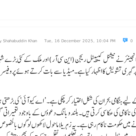
Shahabuddin Khan
Tue, 16 December 2025, 10:04 PM
0
م انجینئر نے نیشنل کیپیٹل ریجن (این سی آر) اور ملک کے کئی بڑے ش
 پر گہری تشویش کا اظہار کیا ہے۔میڈیا سے بات کرتے ہوئے پروفیسر 
 ہنگامی بحران کی شکل اختیار کر چکی ہے۔ ’ اے کیو آئی‘ کی بڑھتی ہ
ی ناکامی کی عکاسی کرتی ہیں۔ بلند و بانگ دعوؤں کے باوجود تعمیراتی گ
انے میں حکومت ناکام رہی ہے۔ یہ زہریلا ماحول لاکھوں لوگوں بالخصو