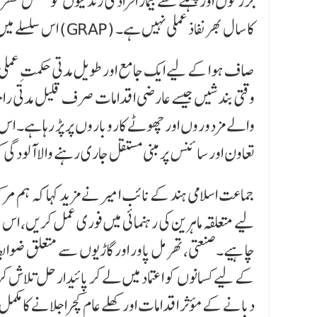
بزرگوں اور پہلے سے بیمار افراد کی زندگیوں کو مسلسل خط
اس سلسلے میں سپریم کورٹ واضح کر چکی ہے کہ گریڈڈ رسپانس ایکشن پلان (GRAP) کا سال بھر نفاذ عملی نہیں ہے۔
صاف ہوا کے لیے ایک جامع اور طویل مدتی حکمتِ عملی 
وقتی بندشیں جیسے عارضی اقدامات صرف قلیل مدتی راح
والے مزدوروں اور چھوٹے کاروباروں پر پڑ رہا ہے۔ 
تعاون اور سائنس پر مبنی مستقل جاری رہنے والا آلودگی ک
جماعت اسلامی ہند کے نائب امیر نے مزید کہا کہ ہم مر
لیے متعلقہ ماہرین کی رہنمائی میں فوری عمل کریں، اس سلس
چاہیے۔ صنعتی، تھرمل پاور اور گاڑیوں سے متعلق ضوابط
کے لیے کسانوں کو اعتماد میں لے کر پائیدار حل تلاش کر
دبانے کے مؤثر اقدامات اور کھلے عام کچرا جلانے کا مک