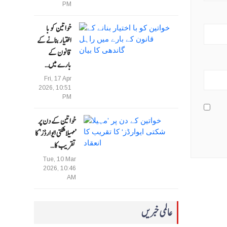
PM
خواتین کو با
اختیار بنانے کے
قانون کے
بارے میں…
Fri, 17 Apr
2026, 10:51
PM
خواتین کے دن پر
’مہیلا شکتی ایوارڈز‘ کا
تقریب کا…
Tue, 10 Mar
2026, 10:46
AM
عالمی خبریں