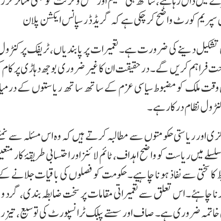
رے میں ڈال رہا ہے، ساتھ ہی تعلیم اور نقل و حرکت کو بھی متاثر کر رہ
تشکیل دینے کی ضرورت ہے۔ تعمیرات پر پابندیاں، ٹریفک پر کنٹرول 
ت فراہم کریں گے۔ درحقیقت ان کا غیر ضروری بوجھ دہاڑی پر کام
اس وقت ملک کو مضبوط سیاسی عزم کے ساتھ ساتھ ریاستوں کے درمیا
نٹرول نظام درکار ہے ۔
کزی اور ریاستی حکومتوں سے مطالبہ کرتے ہیں کہ وہ اس مسئلہ سے نم
لے میں ریاست کو واضح اہداف، ٹائم لائنز اور احتسابی طریقۂ کار متعی
 کا سختی سے نفاذ ہونا چاہیے۔ حکومت کو فصلوں کی باقیات جلانے کے
نا چاہئے۔ اس تعلق سے تعمیراتی مقامات پر سخت ضابطہ بندی، گرد و غ
مل خاتمہ ضروری ہے۔ صاف اور سستے پبلک ٹرانسپورٹ کی توسیع، تیز رف