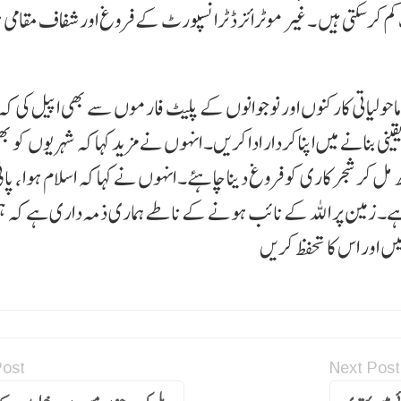
 کم کر سکتی ہیں ۔ غیر موٹرائزڈ ٹرانسپورٹ کے فروغ اور شفاف مقامی 
ماحولیاتی کارکنوں اور نوجوانوں کے پلیٹ فارموں سے بھی اپیل کی کہ 
نی بنانے میں اپنا کردار ادا کریں۔ انہوں نے مزید کہا کہ شہریوں کو ب
ل کر شجر کاری کو فروغ دینا چاہئے۔ انہوں نے کہا کہ اسلام ہوا ، پانی
ا ہے۔ زمین پر اللہ کے نائب ہونے کے ناطے ہماری ذمہ داری ہے کہ 
یں اور اس کا تحفظ کریں
Post
Next Post