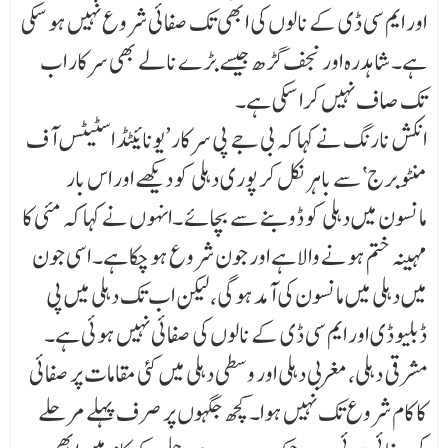
اور ایم سی ڈی کے نالوں کی ابھی تک صفائی شروع نہیں ہو سکی
ہے۔ شاہدرہ اور نجف گڑھ جیسے بڑے نالے بھی سرکار اب
تک صاف نہیں کرا سکی ہے۔
انکش نارنگ نے کہا کہ بی جے پی سرکار’یونائیٹڈ اسٹیٹس آف
منٹو برج‘سے باہر نکل کر پوری دہلی کو دیکھے اور اس بار
مانسون میں دہلی کو ڈوبنے سے بچائے ۔انہوں نے کہا کہ مئی کا
مہینہ ختم ہونے والا ہے اور جون شروع ہو چکا ہے۔ اسی جون
میں دہلی میں مانسون کی آمد ہوگی، لیکن اب تک دہلی میں پی
ڈبلیو ڈی اور ایم سی ڈی کے نالوں کی صفائی نہیں ہوئی ہے۔
مشرقی دہلی، مغربی دہلی اور وسطی دہلی میں کئی مقامات پر صفائی
کا کام شروع تک نہیں ہوا۔ کچھ جگہوں پر صرف پہلے مرحلے