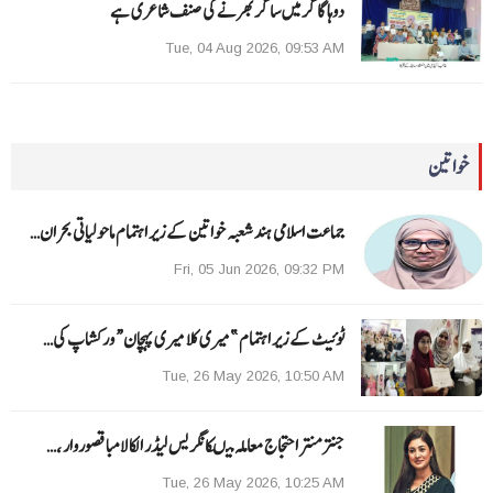
دوہا گاگر میں ساگر بھرنے کی صنف شاعری ہے
Tue, 04 Aug 2026, 09:53 AM
خواتین
جماعت اسلامی ہند شعبہ خواتین کے زیر اہتمام ماحولیاتی بحران…
Fri, 05 Jun 2026, 09:32 PM
ٹوئیٹ کے زیر اہتمام ”میری کلا میری پہچان“ ورکشاپ کی…
Tue, 26 May 2026, 10:50 AM
جنتر منتر احتجاج معاملہ میںکانگریس لیڈر الکا لامبا قصوروار ،…
Tue, 26 May 2026, 10:25 AM