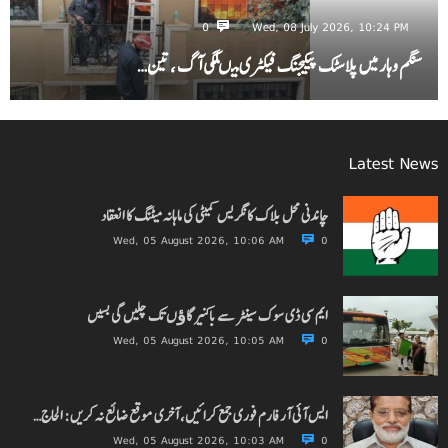
0
Wed, 08 July 2026, 10:24 PM
سنگم وہار میں پلاسٹک پیکیجنگ فیکٹری میںلگی آگ ، تین…
Latest News
چاندنی محل بلاک کانگریس کمیٹی کی ماہانہ میٹنگ کا انعقاد
Wed, 05 August 2026, 10:06 AM
0
ایم سی ڈی سوک سینٹر سے باکنیر گاﺅں تک چلیں گی بسیں
Wed, 05 August 2026, 10:05 AM
0
ایس آئی آر فارم فوری جمع کرائیں، آخری موقع ضائع نہ کریں: الحاج…
Wed, 05 August 2026, 10:03 AM
0