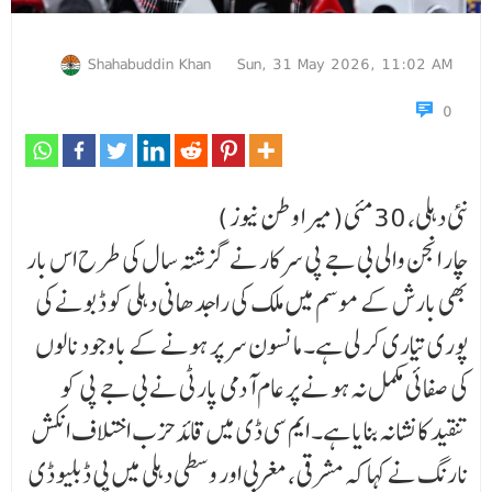
Shahabuddin Khan
Sun, 31 May 2026, 11:02 AM
0
نئی دہلی، 30مئی(میرا وطن نیوز )
چار انجن والی بی جے پی سرکار نے گزشتہ سال کی طرح اس بار
بھی بارش کے موسم میں ملک کی راجد ھا نی دہلی کو ڈبونے کی
پوری تیاری کر لی ہے۔ مانسون سر پر ہونے کے باوجود نالوں
کی صفائی مکمل نہ ہو نے پر عام آدمی پارٹی نے بی جے پی کو
تنقید کا نشانہ بنایا ہے۔ ایم سی ڈی میں قائد حزب اختلاف انکش
نارنگ نے کہا کہ مشرقی، مغربی اور وسطی دہلی میں پی ڈبلیو ڈی