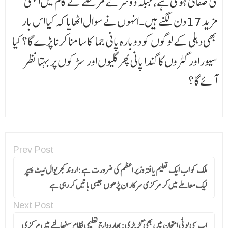
کی صفائی ہوئی ہے، جبکہ دوسرے مرحلے کے کام میں ابھی
مزید 17دن لگنے ہیں۔انہوں نے سوال اٹھایا کہ کیا اس بار
بھی دہلی کے لوگوں کو دوبارہ پانی جما ¶ کا سامنا کرنا پڑے گا؟ کیا
سیور اور گٹروں کا گندا پانی پھر گلیوں اور سڑکوں پر بہتا نظر
آئے گا؟
Prev Post
ملک کو اب ایک تعلیم یافتہ وزیر اعظم کی ضرورت ہے :اروند کجریوال نیٹ پیپر
لیک معاملے میں کر مرکزی سرکار ان پڑھوں جیسی باتیں کر رہی ہے
Next Post
اب سی یو ٹی امتحان میں بھی گڑ بڑی :بھاردواج تعلیمی نظام سنبھالنے میں مرکزی