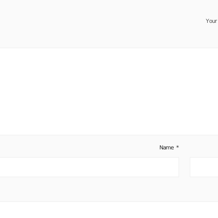
Your
Name
*