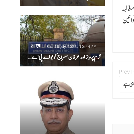
طالبہ
وانین
0
Sat, 18 July 2026, 10:44 PM
خرم پرویز اور عرفان معراج کو یو اے پی اے…
Prev 
رہی ہے