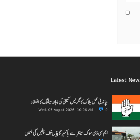
Latest New
چاندنی محل بلاک کانگریس کمیٹی کی ماہانہ میٹنگ کا انعقاد
Wed, 05 August 2026, 10:06 AM
0
ایم سی ڈی سوک سینٹر سے باکنیر گاﺅں تک چلیں گی بسیں