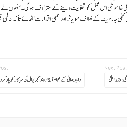
ری کی خاموشی اس عمل کو تقویت دینے کے مترادف ہوگی۔ انہوں نے م
 کھلی جارحیت کے خلاف مو ¿ثر اور عملی اقدامات اٹھائے تاکہ عالمی ق
Post
Next Post
ی:وزیر اعلیٰ
راجدھانی کے عوام آج اروند کجریوال کی سرکار کو یاد کر 