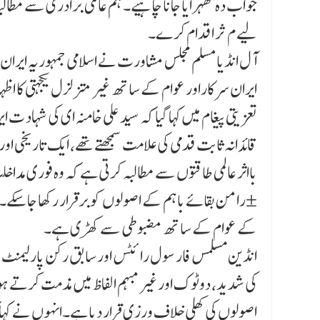
جواب دہ ٹھہرایا جانا چاہیے۔ ہم عالمی برادری سے مطال
لیے م ¶ثر اقدام کرے۔
آل انڈیا مسلم مجلس مشاورت نے اسلامی جمہوریہ ایران ک
ایران سرکاراور عوام کے ساتھ غیر متزلزل یکجہتی کا اظ
تعزیتی پیغام میں کہا گیا کہ سید علی خامنہ ای کی شہاد ت 
قائدانہ ثابت قدمی کی علامت سمجھتے تھے، ایک تاریخی اور 
بااثر عالمی طاقتوں سے مطالبہ کرتی ہے کہ وہ فوری مداخل
±رامن بقائے باہم کے اصولوں کو برقرار رکھا جا سکے۔
کے عوام کے ساتھ مضبوطی سے کھڑی ہے۔
انڈین مسلمس فار سول رائٹس اور سابق رکن پارلیمنٹ محم
کی شدید، دوٹوک اور غیر مبہم الفاظ میں مذمت کرتے ہوئے 
اصولوں کی کھلی خلاف ورزی قرار دیا ہے۔انہوں نے کہا ک