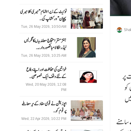
ٹوئیٹ کے زیر اہتمام ”میری کلا میری
پہچان“ ورکشاپ کی…
Tue, 26 May 2026, 10:50 AM
Sha
جنتر منتر احتجاج معاملہ میںکانگریس
لیڈر الکا لامبا قصوروار ،…
Tue, 26 May 2026, 10:25 AM
خواتین کی حفاظت اور اپنے دفاع
ت پر
کےلئے وقف ایک خصوصی…
 کو
Wed, 20 May 2026, 12:08
PM
یں
اپوزیشن نے قومی مفاد کے ہر معاملے
پر قوم کو…
ے سامنے
Wed, 22 Apr 2026, 10:22 PM