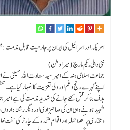
امریکہ اور اسرائیل کی ایران پر جارحیت قابل مذمت :مح
نئی دہلی،یکم مارچ (میرا وطن)
جماعت اسلامی ہند کے امیر سید سعادت اللہ حسینی نے اسلا
اپنے گہرے رنج و غم اور دلی تعزیت کا اظہار کیا ہے۔ تنظ
ہدف بنا کر قتل کئے جانے کی شدید مذ مت کی ہے امیر ج
شہید ہو نے والی ان کی صاحبزادی اور دیگر رشتہ داروں و
دمختاری پر کھلا حملہ اور اقوام متحدہ کے چارٹر کی سخ