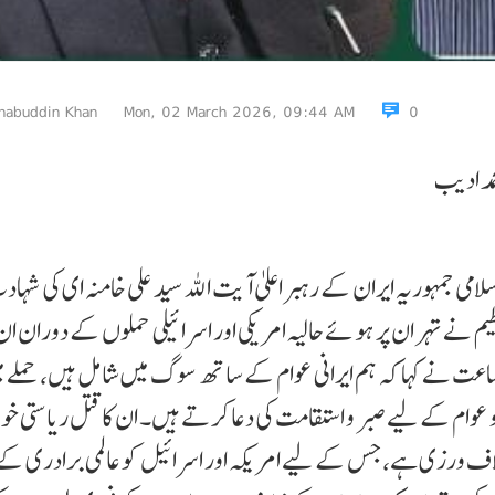
habuddin Khan
Mon, 02 March 2026, 09:44 AM
0
مد ادیب
می جمہوریہ ایران کے رہبر اعلیٰ آ یت اللہ سید علی خامنہ ای کی شہاد
یم نے تہر ان پر ہو ئے حالیہ امریکی اور اسرائیلی حملوں کے دوران ان
ماعت نے کہا کہ ہم ایرانی عوام کے ساتھ سوگ میں شامل ہیں، حملے م
 عوام کے لیے صبر و استقامت کی دعا کر تے ہیں۔ ان کا قتل ریاستی خو
ت خلاف ورزی ہے، جس کے لیے امر یکہ اور اسرائیل کو عالمی برادری ک