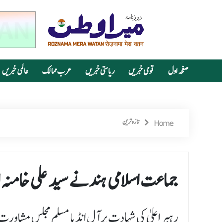
صفحہ اول
قومی خبریں
ریاستی خبریں
عرب ممالک
عالمی خبریں
Home
تازہ ترین
جماعت اسلامی ہندنے سید علی خامنہ 
رہبر اعلیٰ کی شہادت پر آل انڈیا مسلم مجلس مشاورت کا