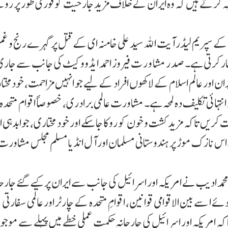
بہ کر تے ہیں کہ وہ ایران کے خلاف مزید جار حیت کو فوری طور پر رو
ے سپریم لیڈر آیت اللہ سید علی خامنہ ای کے قتل پر گہرے رنج و غم 
ہار کرتی ہے۔ صد ر مشا و ر ت فیروز احمد ایڈووکیٹ کی جانب سے جاری
ایران اور عالم اسلام کے لاکھوں افراد کے لیے جو انہیں مزاحمت، خودمختا
انتہائی تکلیف دہ لمحہ ہے۔ مشاورت عالمی برادری، خصوصاً اقوام متحدہ 
ت کریں تاکہ مزید کشت و خون کو روکا جا سکے اور خود مختاری، جوابدہی
اس نازک موڑ پر ہندوستانی مسلمان اور آل انڈیا مسلم مجلس مشاورت
د ادیب نے امریکہ اور اسرائیل کی جانب سے ایران پر کیے گئے جارحا
ا سے بین الاقوامی قوانین، اقوامِ متحدہ کے چارٹر اور عالمی سفارتی
ہ امریکہ اور اسرائیل کی جارحانہ حکمتِ عملی خطے میں پہلے سے موجو