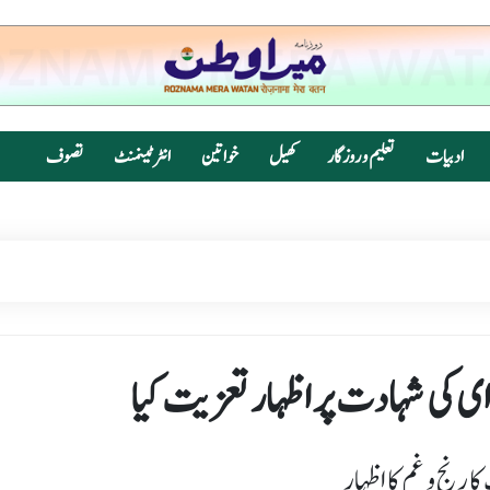
ادبیات
تعلیم و روزگار
کھیل
خواتین
انٹرٹینمنٹ
تصوف
ای کی شہادت پر اظہار تعزیت کیا
 رنج و غم کا اظہار