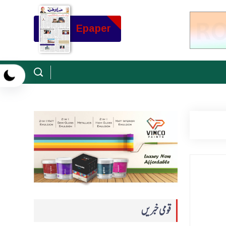
Epaper
قومی خبریں