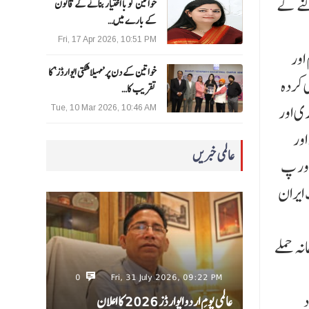
کنے کے
خواتین کو با اختیار بنانے کے قانون
کے بارے میں…
Fri, 17 Apr 2026, 10:51 PM
اور
خواتین کے دن پر ’مہیلا شکتی ایوارڈز‘ کا
 کردہ
تقریب کا…
ری اور
Tue, 10 Mar 2026, 10:46 AM
اور
عالمی خبریں
 اور پ
 ایران
نہ حملے
0
Fri, 31 July 2026, 09:22 PM
د
عالمی یومِ اردو ایوارڈز 2026 کا اعلان