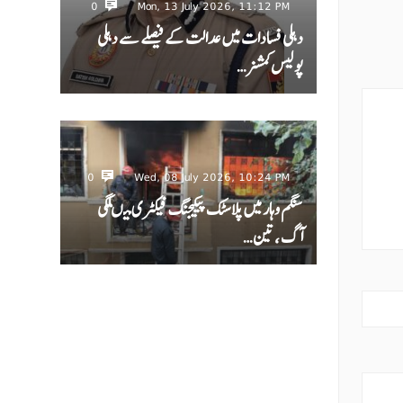
0
Mon, 13 July 2026, 11:12 PM
دہلی فسادات میں عدالت کے فیصلے سے دہلی
پولیس کمشنر…
0
Wed, 08 July 2026, 10:24 PM
سنگم وہار میں پلاسٹک پیکیجنگ فیکٹری میںلگی
آگ ، تین…