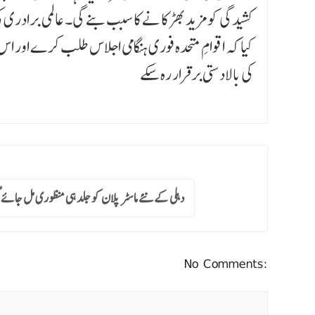
کشیدگی کو مزید بھڑکا نے کا سبب بنے گی۔ عالمی براد
کیا کہ اقوامِ متحدہ فوری ہنگامی اجلاس طلب کرے اور اس
کی بالادستی برقرار رہ سکے
دہلی کے نئے ماسٹر پلان کو جلد ہی منظوری مل جائے گ
No Comments: