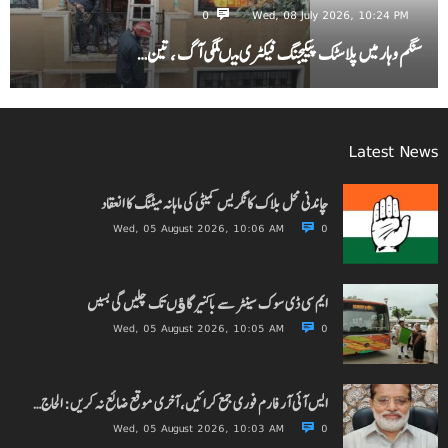
0
Wed, 08 July 2026, 10:24 PM
سنگم وہار میں پلاسٹک پیکیجنگ فیکٹری میںلگی آگ ، تین…
Latest News
چاندنی محل بلاک کانگریس کمیٹی کی ماہانہ میٹنگ کا انعقاد
Wed, 05 August 2026, 10:06 AM
0
ایم سی ڈی سوک سینٹر سے باکنیر گاﺅں تک چلیں گی بسیں
Wed, 05 August 2026, 10:05 AM
0
ایس آئی آر فارم فوری جمع کرائیں، آخری موقع ضائع نہ کریں: الحاج…
Wed, 05 August 2026, 10:03 AM
0