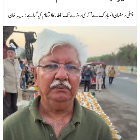
پہلی رمضان المبارک سے آخری روزے تک افطارکاانتظام کیاگیا ہے :اریبہ خان