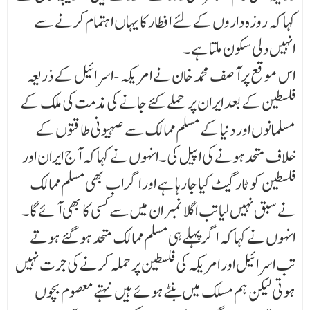
کہا کہ روزہ داروں کے لئے افطار کایہاں اہتمام کرنے سے
انہیں دلی سکون ملتا ہے ۔
اس موقع پر آصف محمد خان نے امریکہ -اسرائیل کے ذریعہ
فلسطین کے بعد ایران پر حملے کئے جانے کی مذمت کی ملک کے
مسلمانوں اور دنیا کے مسلم ممالک سے صہیونی طاقتوں کے
خلاف متحدہونے کی اپیل کی ۔انہوں نے کہا کہ آج ایران اور
فلسطین کو ٹارگیٹ کیا جا رہا ہے اور اگر اب بھی مسلم ممالک
نے سبق نہیں لیا تب اگلا نمبر ان میں سے کسی کا بھی آئے گا ۔
انہوں نے کہا کہ اگرپہلے ہی مسلم ممالک متحد ہو گئے ہوتے
تب اسرائیل اور امریکہ کی فلسطین پر حملہ کرنے کی جرت نہیں
ہوتی لیکن ہم مسلک میں بنٹے ہوئے ہیں نہتے معصوم بچوں