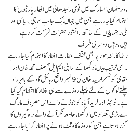
ماہ رمضان المبار ک میں قومی راجدھانی میں افطار پارٹیوں کا
اہتمام کیا جارہا ہے جن میں جہاںایک جا نب سماجی ،سیاسی اور
ملی رہنماﺅں کے ساتھ دانشورحضرات شرکت کر رہے
ہیں،وہیں دوسری طر ف
رضا کارانہ طور پر بھی مختلف مقامات افطار کا اہتمام کیا جا رہا ہے
۔اسی ترتیب میںاوکھلا کے سابق ایم ایل آصف محمد خان اور
مقامی کونسلر اریبہ خان کی 9نمبر واقع رہائش گاہ کے باہر راہ
چلتے لوگوں کے لئے پہلے روزے سے ہی افطار کا انتظام کیا گیا
ہے ۔نوئیڈا اور فرید آباد کو جوڑنے والے اس مصروف مارگ
سے بڑی تعداد میں اوکھلا ،جامعہ نگر آنے والے راہ گیروں کا
گزر ہوتا ہے جن کو روزہ کا وقت ہونے پر افطار کرایا جا رہا ہے