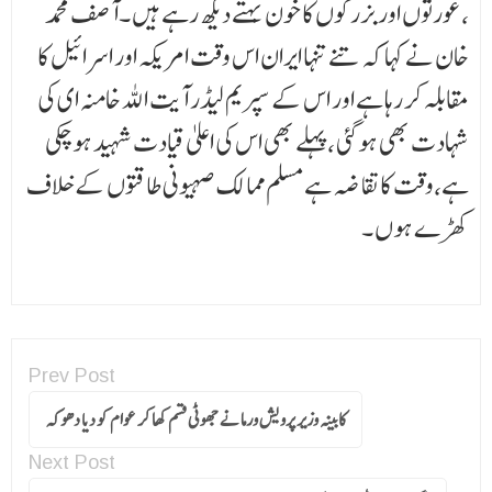
،عورتوں اور بزرگوں کا خون بہتے دیکھ رہے ہیں ۔آصف محمد
خان نے کہا کہ تنے تنہا ایران اس وقت امریکہ اور اسرائیل کا
مقابلہ کر رہا ہے اور اس کے سپریم لیڈر آیت اللہ خامنہ ای کی
شہادت بھی ہوگئی ،پہلے بھی اس کی اعلیٰ قیادت شہید ہوچکی
ہے،وقت کا تقا ضہ ہے مسلم مما لک صہیونی طاقتوں کے خلاف
کھڑے ہوں ۔
Prev Post
کابینہ وزیر پرویش ورما نے جھوٹی قسم کھا کر عوام کو دیا دھوکہ
Next Post