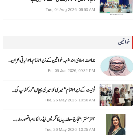
Tue, 04 Aug 2026, 09:53 AM
خواتین
جماعت اسلامی ہند شعبہ خواتین کے زیر اہتمام ماحولیاتی بحران…
Fri, 05 Jun 2026, 09:32 PM
ٹوئیٹ کے زیر اہتمام ”میری کلا میری پہچان“ ورکشاپ کی…
Tue, 26 May 2026, 10:50 AM
جنتر منتر احتجاج معاملہ میںکانگریس لیڈر الکا لامبا قصوروار ،…
Tue, 26 May 2026, 10:25 AM