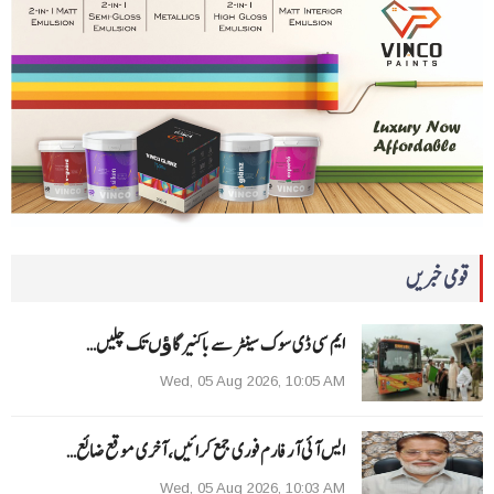
قومی خبریں
ایم سی ڈی سوک سینٹر سے باکنیر گاﺅں تک چلیں…
Wed, 05 Aug 2026, 10:05 AM
ایس آئی آر فارم فوری جمع کرائیں، آخری موقع ضائع…
Wed, 05 Aug 2026, 10:03 AM