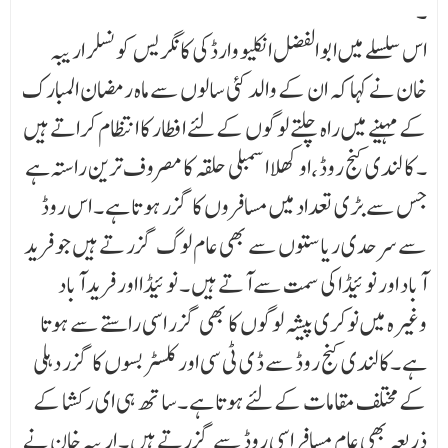
۔
اس سلسلے میں ابو الفضل انکلیو وارڈ کی کانگریس کونسلر اریبہ
خان نے کہا کہ ان کے والد کئی سالوں سے ماہ رمضان المبارک
کے مہینے میں راہ چلتے لوگوں کے لئے افطار کا انتظام کراتے ہیں
۔ کا لندی کنج روڈ ،او کھلا اسمبلی حلقہ کا مصروف ترین راستہ ہے
جس سے بڑی تعداد میں مسافر وں کا گزر ہو تا ہے ۔ اس روڈ
سے سرحدی ریاستوں سے بھی عام لوگ گزر تے ہیں جو فرید
آباد اور نو ئیڈا کی سمت سے آتے ہیں ۔ نو ئیڈا اور فرید آباد
وغیرہ میں نوکری پیشہ لوگوں کا بھی گز ر اسی راستے سے ہوتا
ہے ۔کالندی کنج روڈ سے ڈ ی ٹی سی اور کلسٹر بسوں کا گزر دہلی
کے مختلف مقامات کے لئے ہوتا ہے ۔ساتھ ہی ای رکشا کے
ذریعہ بھی عام مسافر اسی روڈ سے گزرتے ہیں ۔ اریبہ خان نے