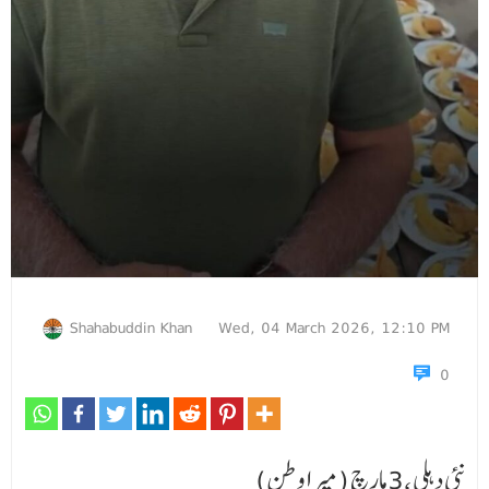
Shahabuddin Khan
Wed, 04 March 2026, 12:10 PM
0
نئی دہلی ،3مارچ (میرا وطن)