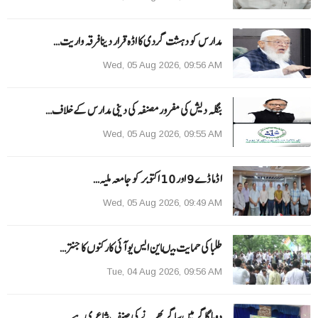
مدارس کو دہشت گردی کا اڈہ قرار دینا فرقہ واریت…
Wed, 05 Aug 2026, 09:56 AM
بنگلہ دیش کی مفرور مصنفہ کی دینی مدارس کے خلاف…
Wed, 05 Aug 2026, 09:55 AM
ا ڈما ڈے 9 اور 10 اکتوبر کو جامعہ ملیہ…
Wed, 05 Aug 2026, 09:49 AM
طلبا کی حمایت میںاین ایس یو آئی کارکنوں کا جنتر…
Tue, 04 Aug 2026, 09:56 AM
دوہا گاگر میں ساگر بھرنے کی صنف شاعری ہے