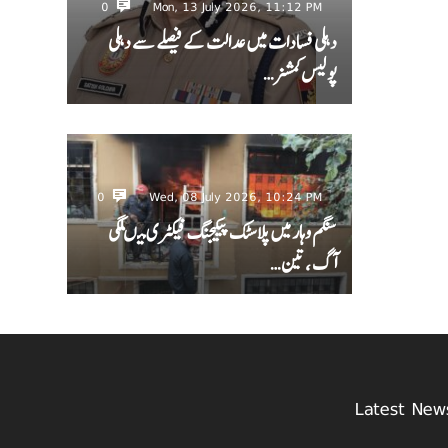
0
Mon, 13 July 2026, 11:12 PM
دہلی فسادات میں عدالت کے فیصلے سے دہلی
پولیس کمشنر…
0
Wed, 08 July 2026, 10:24 PM
سنگم وہار میں پلاسٹک پیکیجنگ فیکٹری میںلگی
آگ ، تین…
Latest New