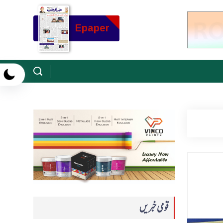
Epaper
قومی خبریں