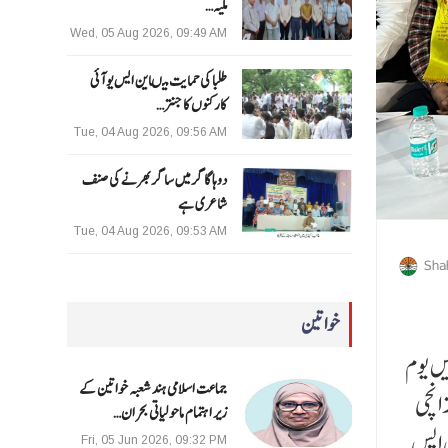
ملیہ…
Wed, 05 Aug 2026, 09:49 AM
طلبا کی حمایت میںاین ایس یو آئی
کارکنوں کا جنتر…
Tue, 04 Aug 2026, 09:56 AM
دوہا گاگر میں ساگر بھرنے کی صنف
شاعری ہے
Tue, 04 Aug 2026, 09:53 AM
Sha
خواتین
پیت نے شاہ پور جاٹ گاو ¿ں کے امبیڈکر چوپال میں سنت شری گرو رویدا س جی کے 649 ویں یوم
جماعت اسلامی ہند شعبہ خواتین کے
انچی
زیر اہتمام ماحولیاتی بحران…
س ایس
Fri, 05 Jun 2026, 09:32 PM