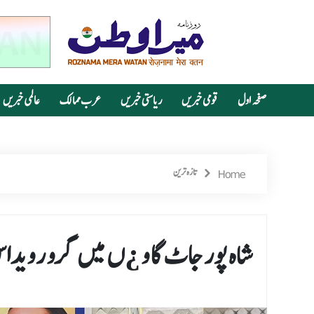
صفحہ اول
قومی خبریں
ریاستی خبریں
عرب ممالک
عالمی خبریں
Home
تازہ ترین
شاہ پور جاٹ گاو ¿ں میں گرو رویداس 