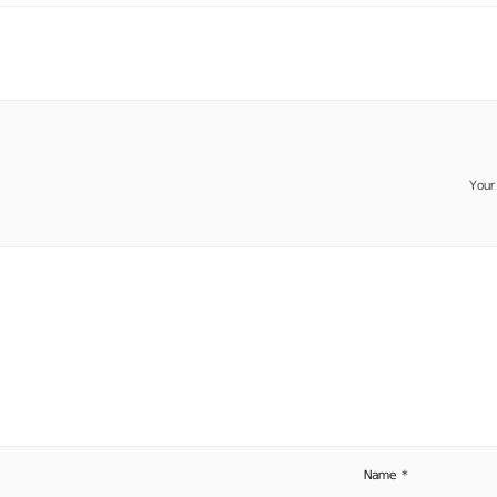
Your
Name
*