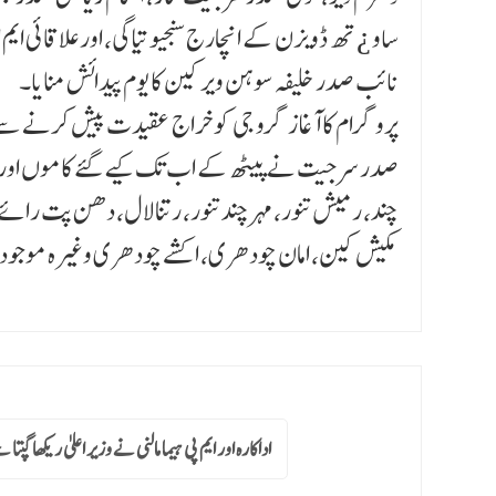
ساو ¿تھ ڈویزن کے انچارج سنجیو تیاگی، اور علاقائی ا
نائب صدر خلیفہ سوہن ویر کین کا یوم پیدائش منایا۔
پروگرام کا آغاز گرو جی کو خراج عقیدت پیش کرنے سے ہ
صدر سرجیت نے پیٹھ کے اب تک کیے گئے کاموں اور م
چند، رمیش تنور، مہر چند تنور، رتنالال، دھن پت رائ
مکیش کین، امان چودھری، اکشے چودھری وغیرہ موجود
اداکارہ اور ایم پی ہیما مالنی نے وزیر اعلیٰ ریکھا گپت