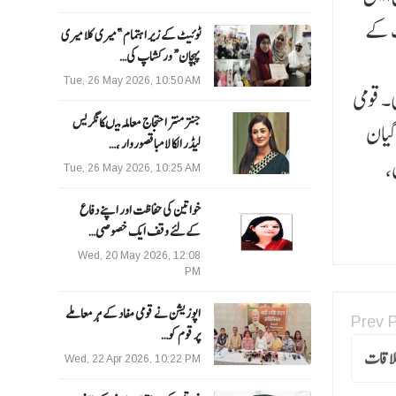
ت کے
ٹوئیٹ کے زیر اہتمام ”میری کلا میری
پہچان“ ورکشاپ کی…
Tue, 26 May 2026, 10:50 AM
۔ قومی
جنتر منتر احتجاج معاملہ میںکانگریس
گیان
لیڈر الکا لامبا قصوروار ،…
،
Tue, 26 May 2026, 10:25 AM
خواتین کی حفاظت اور اپنے دفاع
کےلئے وقف ایک خصوصی…
Wed, 20 May 2026, 12:08
PM
اپوزیشن نے قومی مفاد کے ہر معاملے
Prev 
پر قوم کو…
ملاقات
Wed, 22 Apr 2026, 10:22 PM