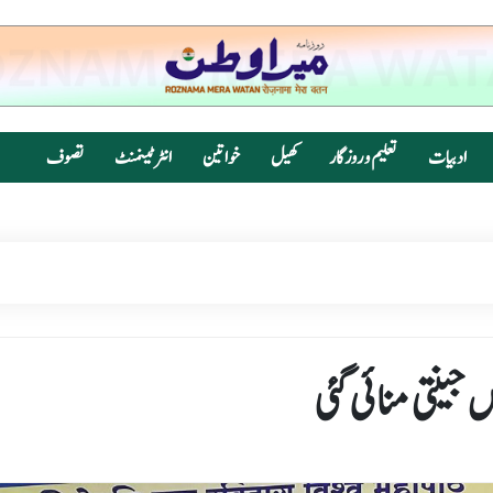
ادبیات
تعلیم و روزگار
کھیل
خواتین
انٹرٹینمنٹ
تصوف
جینتی منائی گئی