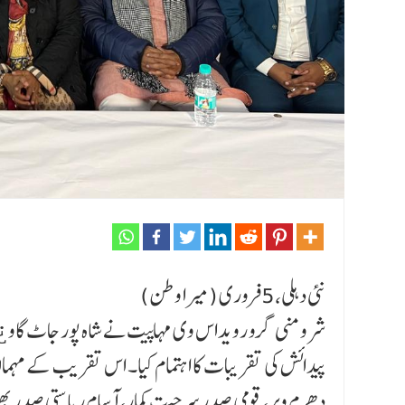
نئی دہلی،5فروری (میرا وطن)
پیدائش کی تقریبات کا اہتمام کیا۔ اس تقریب کے مہمان 
دھرم ویر، قومی صدر سرجیت کمار، آسام ریاستی صدر بھوی