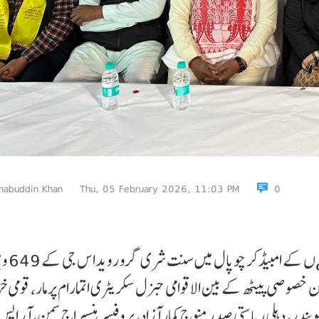
habuddin Khan
Thu, 05 February 2026, 11:03 PM
0
شرومنی گرو رویداس وی مہا
خصوصی پیٹھ کے بین الاقوامی جنرل سکریٹری اتمارام پرمار، قومی خز
ندر، دہلی ریاستی صدر منوج کمار آزاد، پروفیسر ہنسراج سمن، آر ای