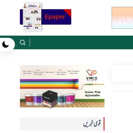
Epaper
قومی خبریں