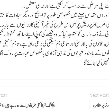
ت اپنی مرضی سے نہ سلب کر سکتی ہے اور نہ ہی معطل۔
ور اس مقدس مہینے میں خصوصی طور پر تراویح اور دیگر عبادات کا اہتما
کی طرح اترپردیش پولس اس طرح کی غیر آئینی کاررائیوں سے باز رہ
 نے ذمہ داران کو متوجہ کیا کہ وہ فیصلے کی کاپی اپنے ساتھ محفوظ رک
من، قانون کی بالادستی اور سماجی ہم آہنگی کی داعی رہی ہے، تاہم آئینی 
یصلوں کے باوجود شہریوں کی مذہبی آزادی بالخصوص عبادت پر روک لگائی
ہیں کیا جائے گا
Post
Next Post
ٹر پر مظاہرہ
بینکنگ فراڈ کئی طریقوں سے ہو رہے ہیں:اشون