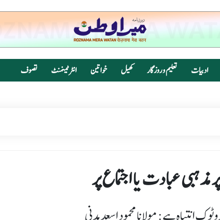
ادبیات
تعلیم و روزگار
کھیل
خواتین
انٹرٹینمنٹ
تصوف
پر مذہبی عبادت یا اجتماع پر
ٹوک انتباہ ہے: مولانا محمود اسعد مدنی