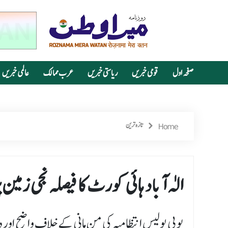
صفحہ اول
قومی خبریں
ریاستی خبریں
عرب ممالک
عالمی خبریں
Home
تازہ ترین
الٰہ آباد ہائی کورٹ کا فیصلہ نجی زمین 
یوپی پولیس انتظامیہ کی من مانی کے خلاف واضح اور دو