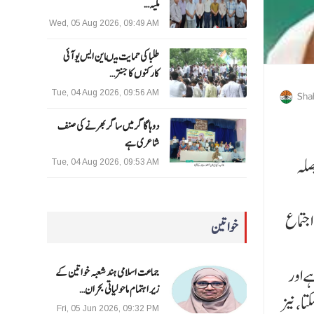
ملیہ…
Wed, 05 Aug 2026, 09:49 AM
طلبا کی حمایت میںاین ایس یو آئی
کارکنوں کا جنتر…
Tue, 04 Aug 2026, 09:56 AM
Sha
دوہا گاگر میں ساگر بھرنے کی صنف
شاعری ہے
صلہ
Tue, 04 Aug 2026, 09:53 AM
جتماع
خواتین
ہےاور
جماعت اسلامی ہند شعبہ خواتین کے
زیر اہتمام ماحولیاتی بحران…
ا، نیز
Fri, 05 Jun 2026, 09:32 PM