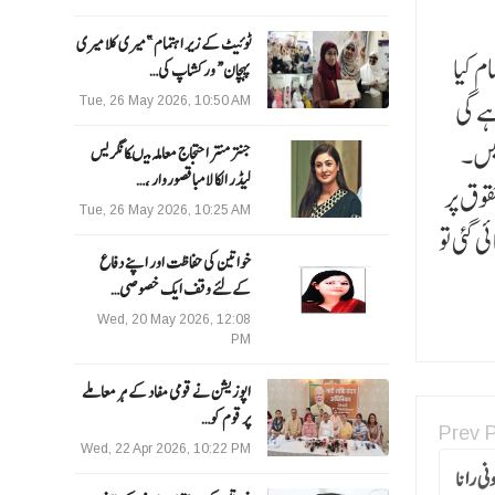
ٹوئیٹ کے زیر اہتمام ”میری کلا میری
م کیا
پہچان“ ورکشاپ کی…
ے گی
Tue, 26 May 2026, 10:50 AM
ھیں۔
جنتر منتر احتجاج معاملہ میںکانگریس
لیڈر الکا لامبا قصوروار ،…
حقوق پر
Tue, 26 May 2026, 10:25 AM
 گئی تو
خواتین کی حفاظت اور اپنے دفاع
کےلئے وقف ایک خصوصی…
Wed, 20 May 2026, 12:08
PM
اپوزیشن نے قومی مفاد کے ہر معاملے
پر قوم کو…
Prev 
Wed, 22 Apr 2026, 10:22 PM
ی رانا