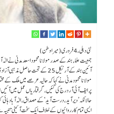
نئی دہلی،4 فروری(میرا وطن)
جمعیت علماءہند کے صدر مولانا محمود اسعد مدنی نے الٰہ 
آئین ہند کے آرٹیکل 25 کے تحت حاصل مذہبی آزادی کی واضح، غیر مبہم اور دوٹوک توثیق ہے۔
مولانا محمود مدنی نے کہا کہ حالیہ عرصے میں ملک کے مخ
پر ایف آئی آر درج کی گئیں، گرفتاریاں عمل میں آئیں اور م
حالانکہ’ دیر آید، درست آید‘کے مصداق، الٰہ آباد ہائی 
ایسی تمام کارروائیوں کے خلاف ایک سخت آئینی تنبیہ ہے ک