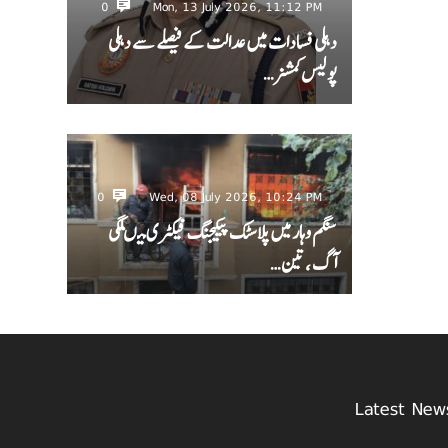
0
Mon, 13 July 2026, 11:12 PM
دہلی فسادات میں عدالت کے فیصلے سے دہلی
پولیس کمشنر…
0
Wed, 08 July 2026, 10:24 PM
سنگم وہار میں پلاسٹک پیکیجنگ فیکٹری میںلگی
آگ ، تین…
Latest New