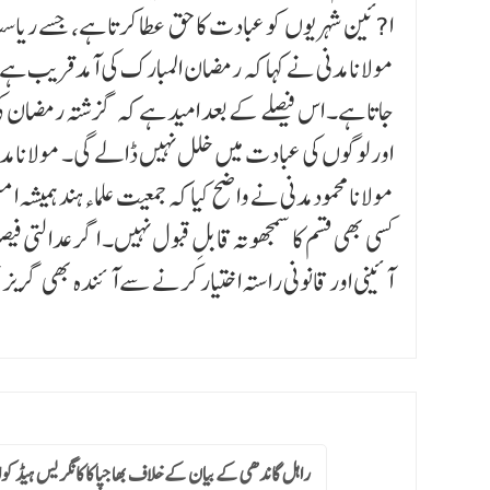
ا?ئین شہریوں کو عبادت کا حق عطا کرتا ہے، جسے ریاس
مولانا مدنی نے کہا کہ رمضان المبارک کی آمد قریب ہے ا
جاتا ہے۔ اس فیصلے کے بعد امید ہے کہ گزشتہ رمضان 
اور لوگوں کی عبادت میں خلل نہیں ڈالے گی۔ مولانا مدنی
مولانا محمود مدنی نے واضح کیا کہ جمعیت علماءہند ہمیشہ ا
کسی بھی قسم کا سمجھوتہ قابلِ قبول نہیں۔ اگر عدالتی ف
آئینی اور قانونی راستہ اختیار کرنے سے آئندہ بھی گریز ن
راہل گاندھی کے بیان کے خلاف بھاجپا کا کانگریس ہیڈکوار