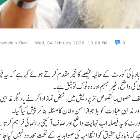
habuddin Khan
Wed, 04 February 2026, 10:08 PM
0
آباد ہائی کورٹ کے حالیہ فیصلے کا خیرمقدم کرتے ہوئے کہا ہے کہ یہ فی
تلف حصوںبالخصوص اتر پردیش میں، محض نماز ادا کر نے یا دیگر مذہبی ا
ذہبی عبادت کو بلاجواز امن و امان کا مسئلہ بنا کر پیش کیا گیا۔
کورٹ کا یہ فیصلہ اب نہایت واضح اور صاف آئینی رہنمائی فراہم کرتا 
ہ بنیادی حقوق کو انتظا میہ کی صوابدید کے تحت محدود نہیں کیا جا سکت