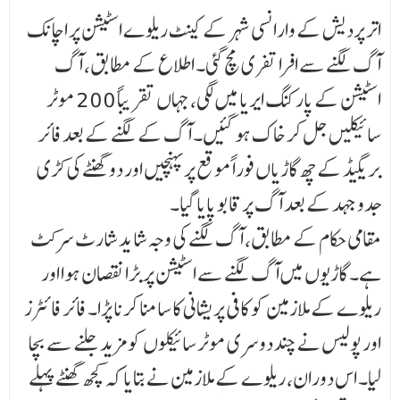
اتر پردیش کے وارانسی شہر کے کینٹ ریلوے اسٹیشن پر اچانک
آگ لگنے سے افرا تفری مچ گئی۔ اطلاع کے مطابق، آگ
اسٹیشن کے پارکنگ ایریا میں لگی، جہاں تقریباً 200 موٹر
سائیکلیں جل کر خاک ہو گئیں۔ آگ کے لگنے کے بعد فائر
بریگیڈ کے چھ گاڑیاں فوراً موقع پر پہنچیں اور دو گھنٹے کی کڑی
جدوجہد کے بعد آگ پر قابو پایا گیا۔
مقامی حکام کے مطابق، آگ لگنے کی وجہ شاید شارٹ سرکٹ
ہے۔ گاڑیوں میں آگ لگنے سے اسٹیشن پر بڑا نقصان ہوا اور
ریلوے کے ملازمین کو کافی پریشانی کا سامنا کرنا پڑا۔ فائر فائٹرز
اور پولیس نے چند دوسری موٹر سائیکلوں کو مزید جلنے سے بچا
لیا۔ اس دوران، ریلوے کے ملازمین نے بتایا کہ کچھ گھنٹے پہلے