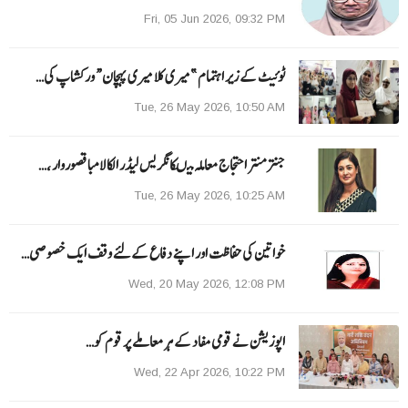
Fri, 05 Jun 2026, 09:32 PM
ٹوئیٹ کے زیر اہتمام ”میری کلا میری پہچان“ ورکشاپ کی…
Tue, 26 May 2026, 10:50 AM
جنتر منتر احتجاج معاملہ میںکانگریس لیڈر الکا لامبا قصوروار ،…
Tue, 26 May 2026, 10:25 AM
خواتین کی حفاظت اور اپنے دفاع کےلئے وقف ایک خصوصی…
Wed, 20 May 2026, 12:08 PM
اپوزیشن نے قومی مفاد کے ہر معاملے پر قوم کو…
Wed, 22 Apr 2026, 10:22 PM