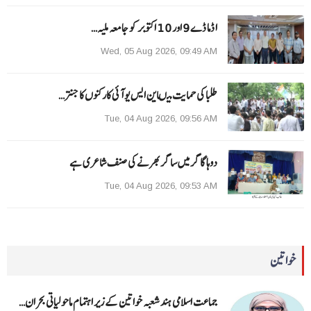
ا ڈما ڈے 9 اور 10 اکتوبر کو جامعہ ملیہ…
Wed, 05 Aug 2026, 09:49 AM
طلبا کی حمایت میںاین ایس یو آئی کارکنوں کا جنتر…
Tue, 04 Aug 2026, 09:56 AM
دوہا گاگر میں ساگر بھرنے کی صنف شاعری ہے
Tue, 04 Aug 2026, 09:53 AM
خواتین
جماعت اسلامی ہند شعبہ خواتین کے زیر اہتمام ماحولیاتی بحران…