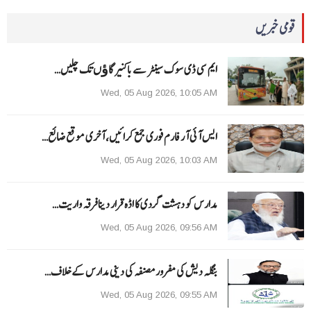
قومی خبریں
ایم سی ڈی سوک سینٹر سے باکنیر گاﺅں تک چلیں…
Wed, 05 Aug 2026, 10:05 AM
ایس آئی آر فارم فوری جمع کرائیں، آخری موقع ضائع…
Wed, 05 Aug 2026, 10:03 AM
مدارس کو دہشت گردی کا اڈہ قرار دینا فرقہ واریت…
Wed, 05 Aug 2026, 09:56 AM
بنگلہ دیش کی مفرور مصنفہ کی دینی مدارس کے خلاف…
Wed, 05 Aug 2026, 09:55 AM