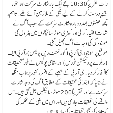
رات تقریباً 10:30 بجے ایک بار شارٹ سرکٹ ہوا تھا،
جسے درست کرنے کے لیے بجلی کے ملازمین آئے تھے۔ تاہم،
کچھ گھنٹوں بعد دوبارہ شارٹ سرکٹ کے سبب آگ نے
شدت اختیار کر لی اور کھڑی موٹر سائیکلوں میں پٹرول کی
موجودگی کی وجہ سے آگ پھیل گئی۔
موقع پر موجود جی آر پی (گورنمنٹ ریل پولیس)، آر پی ایف
(ریلوے پروٹیکشن فورس) اور مقامی پولیس نے فوراً تحقیقات
کا آغاز کر دیا۔ جی آر پی کے شعبے کے افسر، کنور پرتاب سنگھ
نے بتایا کہ ابتدائی تحقیقات کے مطابق آگ کی وجہ شارٹ
سرکٹ ہے اور تقریباً 200 موٹر سائیکلیں جل گئی ہیں۔ اس
واقعے کی تحقیقات جاری ہیں اور اس میں بجلی کے محکمہ کی
کوتاہی کی بھی تحقیقات کی جا رہی ہیں۔