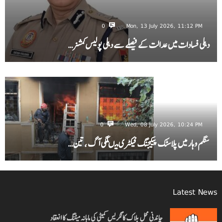
0
Mon, 13 July 2026, 11:12 PM
دہلی فسادات میں عدالت کے فیصلے سے دہلی پولیس کمشنر…
0
Wed, 08 July 2026, 10:24 PM
سنگم وہار میں پلاسٹک پیکیجنگ فیکٹری میںلگی آگ ، تین…
Latest News
چاندنی محل بلاک کانگریس کمیٹی کی ماہانہ میٹنگ کا انعقاد