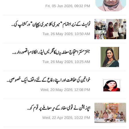
Fri, 05 Jun 2026, 09:32 PM
ٹوئیٹ کے زیر اہتمام ”میری کلا میری پہچان“ ورکشاپ کی…
Tue, 26 May 2026, 10:50 AM
جنتر منتر احتجاج معاملہ میںکانگریس لیڈر الکا لامبا قصوروار ،…
Tue, 26 May 2026, 10:25 AM
خواتین کی حفاظت اور اپنے دفاع کےلئے وقف ایک خصوصی…
Wed, 20 May 2026, 12:08 PM
اپوزیشن نے قومی مفاد کے ہر معاملے پر قوم کو…
Wed, 22 Apr 2026, 10:22 PM