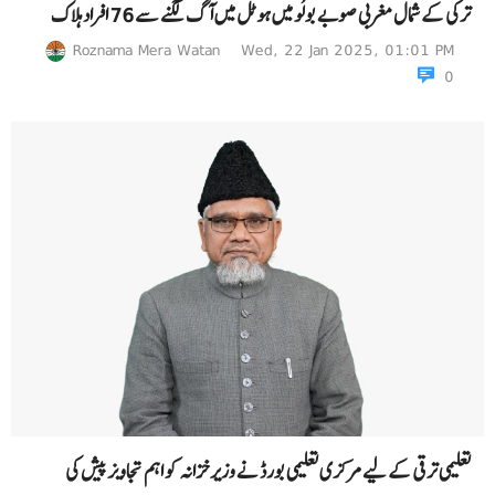
ترکی کے شمال مغربی صوبے بولُو میں ہوٹل میں آگ لگنے سے 76 افراد ہلاک
Roznama Mera Watan
Wed, 22 Jan 2025, 01:01 PM
0
تعلیمی ترقی کے لیے مرکزی تعلیمی بورڈ نے وزیر خزانہ کو اہم تجاویز پیش کی