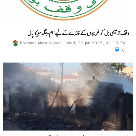
وقف ترمیمی بل کو غریبوں کے فائدے کے لیے اہم-جگدمبیکا پال
Roznama Mera Watan
Wed, 22 Jan 2025, 01:10 PM
0