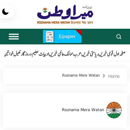
Epaper
صفحہ اول
قومی خبریں
ریاستی خبریں
عرب ممالک
عالمی خبریں
ادبیات
تعلیم و روزگار
کھیل
خواتین
انٹ
Roznama Mera Watan
Home
Roznama Mera Watan