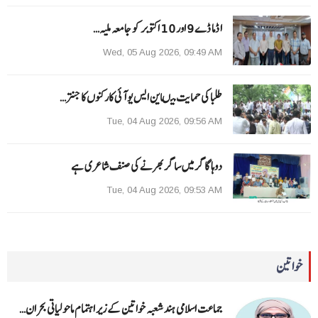
ا ڈما ڈے 9 اور 10 اکتوبر کو جامعہ ملیہ…
Wed, 05 Aug 2026, 09:49 AM
طلبا کی حمایت میںاین ایس یو آئی کارکنوں کا جنتر…
Tue, 04 Aug 2026, 09:56 AM
دوہا گاگر میں ساگر بھرنے کی صنف شاعری ہے
Tue, 04 Aug 2026, 09:53 AM
خواتین
جماعت اسلامی ہند شعبہ خواتین کے زیر اہتمام ماحولیاتی بحران…