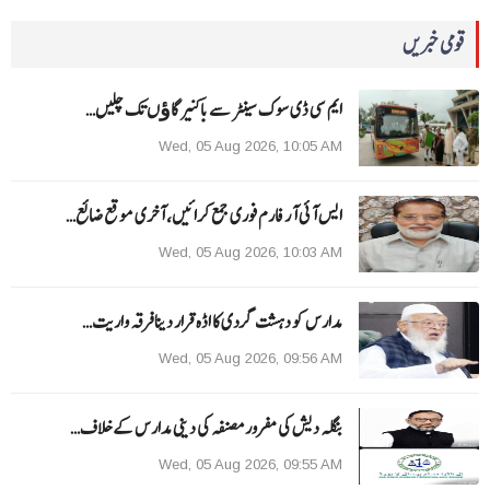
قومی خبریں
ایم سی ڈی سوک سینٹر سے باکنیر گاﺅں تک چلیں…
Wed, 05 Aug 2026, 10:05 AM
ایس آئی آر فارم فوری جمع کرائیں، آخری موقع ضائع…
Wed, 05 Aug 2026, 10:03 AM
مدارس کو دہشت گردی کا اڈہ قرار دینا فرقہ واریت…
Wed, 05 Aug 2026, 09:56 AM
بنگلہ دیش کی مفرور مصنفہ کی دینی مدارس کے خلاف…
Wed, 05 Aug 2026, 09:55 AM