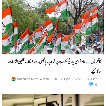
کانگریس نے عام آدمی پارٹی حکومت پر شراب پالیسی سے منسلک سنگین الزامات
عائد کیے
Roznama Mera Watan
Thu, 23 Jan 2025, 02:43 PM
0