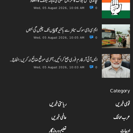
چاندنی محل بلاک کانگریس کمیٹی کی ماہانہ میٹنگ کا انعقاد
Wed, 05 August 2026, 10:06 AM
0
ایم سی ڈی سوک سینٹر سے باکنیر گاﺅں تک چلیں گی بسیں
Wed, 05 August 2026, 10:05 AM
0
ایس آئی آر فارم فوری جمع کرائیں، آخری موقع ضائع نہ کریں: الحاج…
Wed, 05 August 2026, 10:03 AM
0
Category
قومی خبریں
ریاستی خبریں
عرب ممالک
عالمی خبریں
ادبیات
تعلیم و روزگار