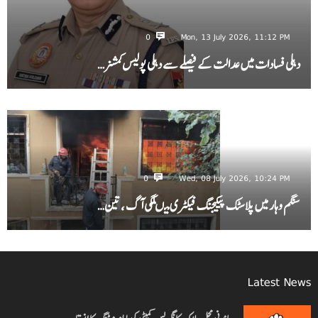
0
Mon, 13 July 2026, 11:12 PM
دہلی فسادات میں عدالت کے فیصلے سے دہلی پولیس کمشنر…
0
Wed, 08 July 2026, 10:24 PM
سنگم وہار میں پلاسٹک پیکیجنگ فیکٹری میںلگی آگ ، تین…
Latest News