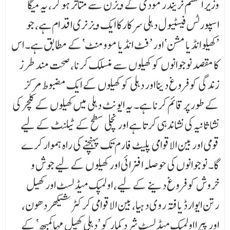
وزیر اعظم نریندر مودی کے ویزن سے متاثر ہو کر، یہ میگا
اسپورٹس فیسٹیول دہلی سرکارکا ایک ویزنری اقد ام ہے، جو
’کھیلو انڈیا مشن‘ اور ’فٹ انڈیا موومنٹ‘کے مطابق ہے۔ اس
کا مقصد نوجوانوں کو کھیلوں سے منسلک کرنا، صحت مند طرز
زندگی کو فروغ دینا اور دہلی کو کھیلوں کے ایک مضبوط مرکز
کے طور پر قائم کرنا ہے۔ یہ ایونٹ دہلی میں کھیلوں کے کلچر کی
نشا ثانیہ کی نشاندہی کرتا ہے اور نچلی سطح کے ٹیلنٹ کے لیے
قومی اور بین الاقوامی پلیٹ فارم تک پہنچنے کی راہ ہموار کرے
گا۔ نوجوانوں کی حوصلہ افزائی اور کھیلو ں کے لیے جوش و
خروش کو فروغ دینے کے لیے، اولمپک میڈلسٹ اور کھیل
رتن ایوارڈ یافتہ روی دہیا، بین الاقوامی کرکٹر شیکھر دھون،
اور پیرا اولمپک میڈلسٹ شرد کمار کو ’دہلی کھیل مہاکمبھ‘ کے