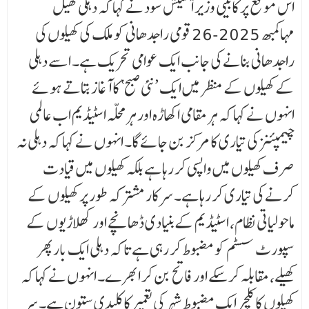
اس موقع پر کابینی وزیر آشیش سود نے کہا کہ دہلی کھیل
مہاکمبھ 2025-26 قومی راجدھانی کو ملک کی کھیلوں کی
راجدھانی بنانے کی جانب ایک عوامی تحریک ہے۔ اسے دہلی
کے کھیلوں کے منظر میں ا یک ’نئی صبح‘ کا آغاز بتاتے ہوئے
انہوں نے کہا کہ ہر مقامی اکھاڑہ اور ہر محلہ اسٹیڈیم اب عالمی
چیمپئنز کی تیاری کا مرکز بن جائے گا۔ انہوں نے کہا کہ دہلی نہ
صرف کھیلوں میں واپسی کر رہا ہے بلکہ کھیلوں میں قیادت
کرنے کی تیاری کر رہا ہے۔ سرکار مشترکہ طور پر کھیلوں کے
ماحولیاتی نظام، اسٹیڈیم کے بنیادی ڈھانچے اور کھلاڑیوں کے
سپورٹ سسٹم کو مضبوط کر رہی ہے تاکہ دہلی ایک بار پھر
کھیلے، مقابلہ کر سکے اور فاتح بن کر ابھرے۔ انہوں نے کہا کہ
کھیلوں کا کلچر ایک مضبوط شہر کی تعمیر کا کلیدی ستون ہے۔ سر