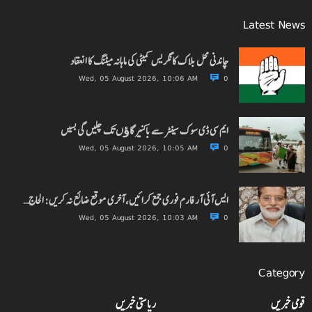
Latest News
چاندنی محل بلاک کانگریس کمیٹی کی ماہانہ میٹنگ کا انعقاد
Wed, 05 August 2026, 10:06 AM
0
ایم سی ڈی سوک سینٹر سے باکنیر گاﺅں تک چلیں گی بسیں
Wed, 05 August 2026, 10:05 AM
0
ایس آئی آر فارم فوری جمع کرائیں، آخری موقع ضائع نہ کریں: الحاج…
Wed, 05 August 2026, 10:03 AM
0
Category
قومی خبریں
ریاستی خبریں