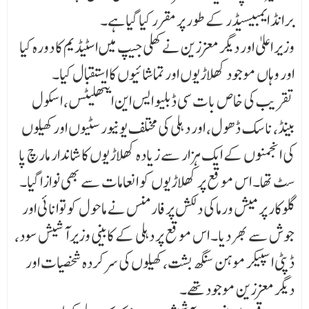
برانڈ ایمبیسیڈر کے طور پر مقرر کیا گیا ہے۔
وزیر اعلیٰ اور دیگر معززین نے کھلی جیپ میں اسٹیڈیم کا دورہ کیا
اور وہاں موجود کھلاڑیوں اور تماشائیوں کا استقبال کیا۔
تقریب کی خاص بات سی ڈبلیو ایس این ایتھلیٹس، اسکول
بینڈ، ناسک ڈھول، اور د ہلی کی مختلف یونیورسٹیوں اور کھیلوں
کی انجمنوں کے ایک ہزار سے زیادہ کھلاڑیوں کا شاندار مارچ پا
سٹ تھا۔ اس موقع پر کھلاڑیوں کو انعامات سے بھی نوازا گیا۔
گلوکار پرمیش ورما کی دلکش پرفارمنس نے ماحول کو توانائی اور
جوش سے بھر دیا۔ اس موقع پر دہلی کے کابینی وزیر آشیش سود،
ڈپٹی اسپیکر موہن سنگھ بشت، کھیلوں کی سرکردہ شخصیات اور
دیگر معززین موجود تھے۔