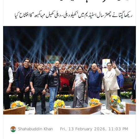
ریکھا گپتا نے چھترسال اسٹیڈیم میں ’کھیلو دہلی - دہلی کھیل مہاکمبھ‘ کا افتتاح کیا
Shahabuddin Khan
Fri, 13 February 2026, 11:03 PM