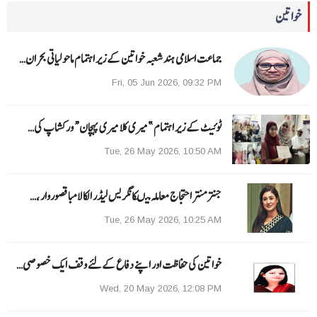
خواتین
جماعت اسلامی ہند شعبہ خواتین کے زیر اہتمام ماحولیاتی بحران…
Fri, 05 Jun 2026, 09:32 PM
ٹوئیٹ کے زیر اہتمام ”میری کلا میری پہچان“ ورکشاپ کی…
Tue, 26 May 2026, 10:50 AM
جنتر منتر احتجاج معاملہ میںکانگریس لیڈر الکا لامبا قصوروار ،…
Tue, 26 May 2026, 10:25 AM
خواتین کی حفاظت اور اپنے دفاع کےلئے وقف ایک خصوصی…
Wed, 20 May 2026, 12:08 PM