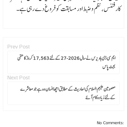
کار فٹنس، نظم و ضبط اور مسابقت کو فروغ دے رہی ہے۔
Prev Post
ایم سی ڈی ہاو ¿س نے سال 2026-27 کےلئے 17,563 کروڑ کا حتمی
بجٹ پاس
Next Post
معصومین علیہم السلام کی احادیث کے مطابق اچھا انسان وہ ہے جو معاشرے
کےلئے زیادہ کام آئے
No Comments: