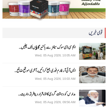
قومی خبریں
ایم سی ڈی سوک سینٹر سے باکنیر گاﺅں تک چلیں…
Wed, 05 Aug 2026, 10:05 AM
ایس آئی آر فارم فوری جمع کرائیں، آخری موقع ضائع…
Wed, 05 Aug 2026, 10:03 AM
مدارس کو دہشت گردی کا اڈہ قرار دینا فرقہ واریت…
Wed, 05 Aug 2026, 09:56 AM