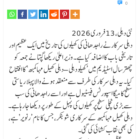
0
نئی دہلی، 13 فروری 2026
دہلی سرکارنے راجدھانی کی کھیلوں کی تاریخ میں ایک عظیم اور
تاریخی باب کا اضافہ کیا ہے۔ وزیر اعلیٰ ریکھا گپتا نے جمعہ کو
چھترسال اسٹیڈیم میں ’کھیلو دہلی – دہلی کھیل مہاکمبھ‘ کا افتتاح
کیا۔ یہ دہلی سرکار کی طرف سے منعقد ہونے والا پہلا ریاستی
سطح کا میگا اسپورٹس فیسٹیول ہے اور اسے راجدھانی کی سب
سے بڑی نچلی سطح پر کھیلوں کی پہل کے طور پر دیکھا جا رہا ہے۔
دہلی کھیل مہاکمبھ کے سرکاری شو بنکر، جس کا نام ’رنویر‘ ہے،
کی بھی نقاب کشائی کی گئی۔