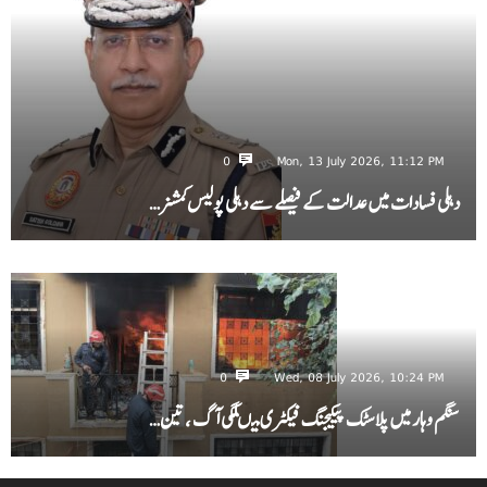
0
Mon, 13 July 2026, 11:12 PM
دہلی فسادات میں عدالت کے فیصلے سے دہلی پولیس کمشنر…
0
Wed, 08 July 2026, 10:24 PM
سنگم وہار میں پلاسٹک پیکیجنگ فیکٹری میںلگی آگ ، تین…