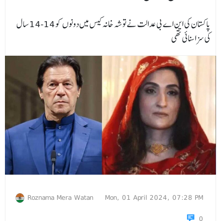
پاکستان کی این اے بی عدالت نےتوشہ خانہ کیس میں دونوں کو 14-14 سال
کی سزا سنائی تھی
Roznama Mera Watan
Mon, 01 April 2024, 07:28 PM
0