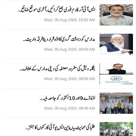
ایس آئی آر فارم فوری جمع کرائیں، آخری موقع ضائع…
Wed, 05 Aug 2026, 10:03 AM
مدارس کو دہشت گردی کا اڈہ قرار دینا فرقہ واریت…
Wed, 05 Aug 2026, 09:56 AM
بنگلہ دیش کی مفرور مصنفہ کی دینی مدارس کے خلاف…
Wed, 05 Aug 2026, 09:55 AM
ا ڈما ڈے 9 اور 10 اکتوبر کو جامعہ ملیہ…
Wed, 05 Aug 2026, 09:49 AM
طلبا کی حمایت میںاین ایس یو آئی کارکنوں کا جنتر…