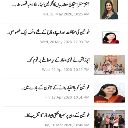
جنتر منتر احتجاج معاملہ میںکانگریس لیڈر الکا لامبا قصوروار ،…
Tue, 26 May 2026, 10:25 AM
خواتین کی حفاظت اور اپنے دفاع کےلئے وقف ایک خصوصی…
Wed, 20 May 2026, 12:08 PM
اپوزیشن نے قومی مفاد کے ہر معاملے پر قوم کو…
Wed, 22 Apr 2026, 10:22 PM
خواتین کو با اختیار بنانے کے قانون کے بارے میں…
Fri, 17 Apr 2026, 10:51 PM
خواتین کے دن پر ’مہیلا شکتی ایوارڈز‘ کا تقریب کا…
Tue, 10 Mar 2026, 10:46 AM