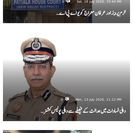
0
Sat, 18 July 2026, 10:44 PM
خرم پرویز اور عرفان معراج کو یو اے پی اے…
0
Mon, 13 July 2026, 11:12 PM
دہلی فسادات میں عدالت کے فیصلے سے دہلی پولیس کمشنر…