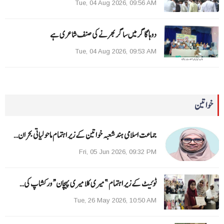
Tue, 04 Aug 2026, 09:56 AM
دوہا گاگر میں ساگر بھرنے کی صنف شاعری ہے
Tue, 04 Aug 2026, 09:53 AM
خواتین
جماعت اسلامی ہند شعبہ خواتین کے زیر اہتمام ماحولیاتی بحران…
Fri, 05 Jun 2026, 09:32 PM
ٹوئیٹ کے زیر اہتمام ”میری کلا میری پہچان“ ورکشاپ کی…
Tue, 26 May 2026, 10:50 AM