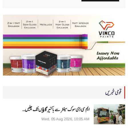
قومی خبریں
ایم سی ڈی سوک سینٹر سے باکنیر گاﺅں تک چلیں…
Wed, 05 Aug 2026, 10:05 AM