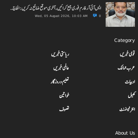
ایس آئی آر فارم فوری جمع کرائیں، آخری موقع ضائع نہ کریں: الحاج…
Wed, 05 August 2026, 10:03 AM
0
Category
قومی خبریں
ریاستی خبریں
عرب ممالک
عالمی خبریں
ادبیات
تعلیم و روزگار
کھیل
خواتین
انٹرٹینمنٹ
تصوف
About Us