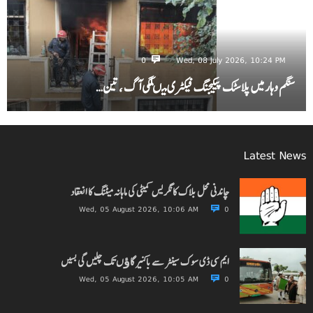
0
Wed, 08 July 2026, 10:24 PM
سنگم وہار میں پلاسٹک پیکیجنگ فیکٹری میںلگی آگ ، تین…
Latest News
چاندنی محل بلاک کانگریس کمیٹی کی ماہانہ میٹنگ کا انعقاد
Wed, 05 August 2026, 10:06 AM
0
ایم سی ڈی سوک سینٹر سے باکنیر گاﺅں تک چلیں گی بسیں
Wed, 05 August 2026, 10:05 AM
0