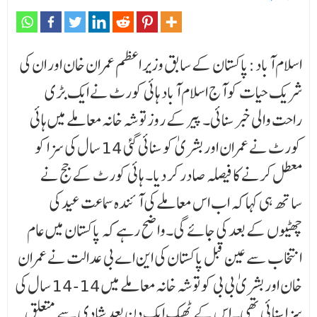
اسلام آباد :پاکستان کے سابق وزیر اعظم عمران خان اور ان کی
شریک حیات کو آج اسلام آباد ہائی کورٹ نے ایک بڑی
راحت والی خبر سنائی۔ پیر کے روز توشہ خانہ معاملے میں ہائی
کورٹ نے عمران اور بشریٰ کو سنائی گئی 14 سال کی سزا کو
معطل کرنے کا فیصلہ صادر کر دیا۔ ہائی کورٹ کے جج نے
ساتھ ہی کہا کہ اب اس معاملے کی آئندہ سماعت عید کی
چھٹیوں کے بعد کی جائے گی۔واضح رہے کہ پاکستان میں عام
انتخاب سے عین قبل پاکستان کی این اے بی عدالت نے عمران
خان اور بشریٰ بی بی کو توشہ خانہ معاملے میں 14-14 سال کی
سزا سنائی تھی۔ اس کے ٹھیک ایک دن بعد شادی سے متعلق