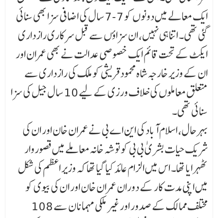
ایک معالے میں دونوں کو 7-7 سال کی اضافی سزا بھی سنائی
گئی تھی۔ اتنا ہی نہیں، ان سزاؤں سے قبل سرکاری رازداری
ایکٹ کے تحت قائم ایک خصوصی عدالت نے بھی عمران اور
ان کے وزیر خارجہ شاہ محمود قریشی کو ملک کی رازداری سے
متعلق معاملوں کی خلاف ورزی کے لیے 10 سال جیل کی سزا
سنائی تھی۔
بہرحال، اسلام آباد کی این اے بی نے عمران خان اور ان کی
شریک حیات بشریٰ بی بی کو توشہ خانہ معاملے میں قصوروار
ٹھہرایا تھا۔ اس میں الزام عائد کیا گیا تھا کہ وزیر اعظم کی شکل
میں اپنی مدت کار کے دوران عمران خان اور ان کی بیوی کو
مختلف ممالک کے صدور اور غیر ملکی مہمانان سے 108