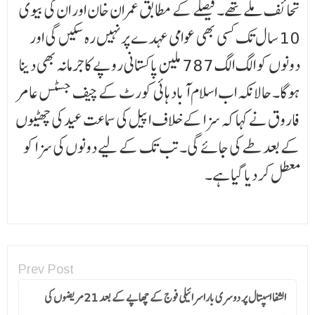
تحائف ملے تھے۔ فیصلے کے مطابق عمران خان اور ان کی بیوی
10 سال تک کسی بھی عوامی عہدے پر نہیں رہ سکیں گی اور
دونوں کو الگ الگ 787 ملین پاکستانی روپے کا جرمانہ بھی دینا
ہوگا۔ حالانکہ اب اسلام آباد ہائی کورٹ کے چیف جسٹس عامر
فاروق نے کہا کہ سزا کے خلاف اپیل کی سماعت عید کی چھٹیوں
کے بعد طے کی جائے گی۔ تب تک کے لیے دونوں کی سزا کو
معطل کر دیا گیا ہے۔
Prev Post
الشفا اسپتال پر دوسری باراسرائیلی فوج کے چھاپے کے بعد 21مریضوں کی