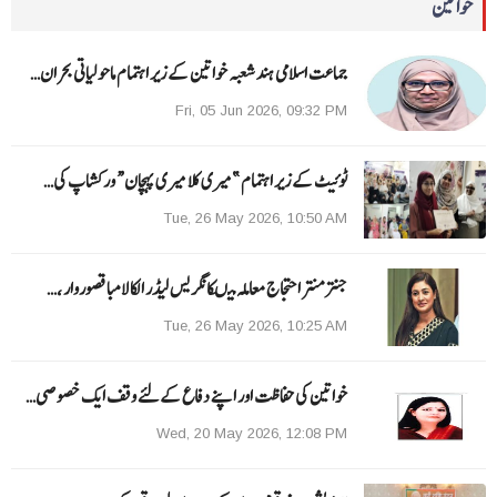
خواتین
جماعت اسلامی ہند شعبہ خواتین کے زیر اہتمام ماحولیاتی بحران…
Fri, 05 Jun 2026, 09:32 PM
ٹوئیٹ کے زیر اہتمام ”میری کلا میری پہچان“ ورکشاپ کی…
Tue, 26 May 2026, 10:50 AM
جنتر منتر احتجاج معاملہ میںکانگریس لیڈر الکا لامبا قصوروار ،…
Tue, 26 May 2026, 10:25 AM
خواتین کی حفاظت اور اپنے دفاع کےلئے وقف ایک خصوصی…
Wed, 20 May 2026, 12:08 PM