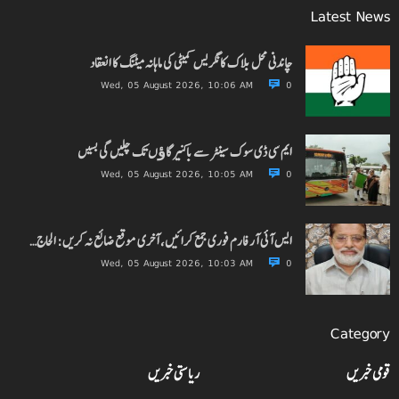
Latest News
چاندنی محل بلاک کانگریس کمیٹی کی ماہانہ میٹنگ کا انعقاد
Wed, 05 August 2026, 10:06 AM
0
ایم سی ڈی سوک سینٹر سے باکنیر گاﺅں تک چلیں گی بسیں
Wed, 05 August 2026, 10:05 AM
0
ایس آئی آر فارم فوری جمع کرائیں، آخری موقع ضائع نہ کریں: الحاج…
Wed, 05 August 2026, 10:03 AM
0
Category
قومی خبریں
ریاستی خبریں