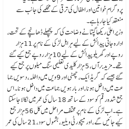
پروگرام خواتین اور اطفال کی ترقی کے محکمے کی جانب سے
منعقد کیا جا رہا ہے۔
وزیر اعلیٰ ریکھا گپتا نے وضاحت کی کہ پچھلے ڈھانچے کے تحت،
ادارہ جاتی پیدائش کے لیے ہر اہل لڑکی کے نام پر 11ہزار
روپے اور گھریلو پیدائش کے لیے 10ہزار روپے جمع کیے گئے
تھے۔ مزید برآں، 5 ہزار کلیدی تعلیمی سنگ میلوں پر جمع کیے
گئے جیسے کہ گریڈ ایک، چھٹی اور 9ویں میں داخلہ، دسویں جما
عت میں داخل ہونا، اور بارہویں جماعت میں داخل ہونا۔ اس
جمع شدہ رقم کو سود کے ساتھ 18 سال کی عمر میں نکالا جا سکتا
ہے۔ اب لڑکی کے نام پر مختلف مراحل میں کل 56ہزار جمع
کیے جائیں گے، اور میچورٹی ویلیو، بشمول سود، 21 سال کی عمر