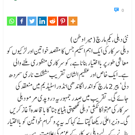
0
نئی دہلی، یکم مارچ(میرا وطن)
دہلی سرکار کی ایک اہم اسکیم جس کا مقصد خواتین اور لڑکیوں کو
معاشی طور پر بااختیار بنانا ہے، کو سرکاری منظوری ملنے والی
ہے۔ ایک خاص اور عظیم الشان تقریب ’ششکت ناری سمردھ
دلی‘ پیر 2 مارچ کو اند ر ا گاندھی انڈور اسٹیڈیم میں منعقد کی
جائے گی۔ تقریب میں صدر جمہوریہ دروپدی مرمو دہلی
سرکار کی مہتواکانکشی ’دہلی لکھپتی بٹیا یوجنا‘کا باقاعدہ آغاز کریں
گی۔ وزیر اعلیٰ ریکھا گپتا نے کہا کہ یہ پروگرام خواتین کو بااختیار
بنانے کے لیے دہلی سرکارکے عزم کی علامت ہے۔ یہ