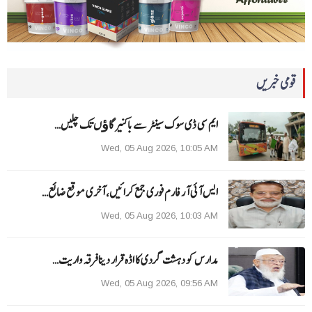
قومی خبریں
ایم سی ڈی سوک سینٹر سے باکنیر گاﺅں تک چلیں…
Wed, 05 Aug 2026, 10:05 AM
ایس آئی آر فارم فوری جمع کرائیں، آخری موقع ضائع…
Wed, 05 Aug 2026, 10:03 AM
مدارس کو دہشت گردی کا اڈہ قرار دینا فرقہ واریت…
Wed, 05 Aug 2026, 09:56 AM