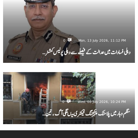
0
Mon, 13 July 2026, 11:12 PM
دہلی فسادات میں عدالت کے فیصلے سے دہلی پولیس کمشنر…
0
Wed, 08 July 2026, 10:24 PM
سنگم وہار میں پلاسٹک پیکیجنگ فیکٹری میںلگی آگ ، تین…