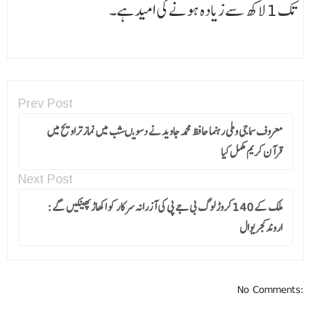
تک 1 لاکھ سے زیادہ ہونے کی امید ہے۔
Prev Post
معروف سماجی وملی رہنما حافظ محمد جاوید نے دسویںشب میں نماز تراویح میں
قرآن کریم مکمل کیا
Next Post
ملک کے 140کروڑ لوگ بی جے پی کی آزرانہ سرکار کو اکھاڑ پھینکیں گے :
اروندکجریوال
No Comments: