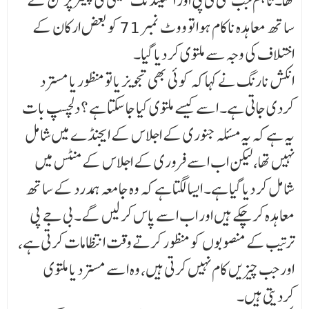
تھا۔ تاہم جب سی ٹی پی اور اسٹینڈنگ کمیٹی کی چیئر پرسن کے
ساتھ معاہدہ ناکام ہوا تو ووٹ نمبر 71 کو بعض ارکان کے
اختلاف کی وجہ سے ملتوی کر دیا گیا۔
انکش نارنگ نے کہا کہ کوئی بھی تجویز یا تو منظور یا مسترد
کردی جاتی ہے۔ اسے کیسے ملتوی کیا جا سکتا ہے ؟ دلچسپ بات
یہ ہے کہ یہ مسئلہ جنوری کے اجلاس کے ایجنڈے میں شامل
نہیں تھا، لیکن اب اسے فروری کے اجلاس کے منٹس میں
شامل کر دیا گیا ہے۔ ایسا لگتا ہے کہ وہ جامعہ ہمدرد کے ساتھ
معاہدہ کر چکے ہیں اور اب اسے پاس کر لیں گے۔ بی جے پی
ترتیب کے منصوبوں کو منظور کرتے وقت انتظامات کرتی ہے،
اور جب چیزیں کام نہیں کرتی ہیں، وہ اسے مسترد یا ملتوی
کردیتی ہیں۔