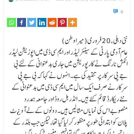
0
نئی دہلی، 20 فروری(میرا وطن)
عام آدمی پارٹی کے سینئر لیڈر اور ایم سی ڈی میں اپوزیشن لیڈر
انکش نارنگ نے کارپوریشن میں جاری بدعنوانی کے لئے بی
جے پی سرکار پر تنقید کی ہے۔ انہوں نے کہا کہ بی جے پی
سرکار نے صرف ایک سا ل میں ایم سی ڈی میں بدعنوانی کے
نئے ریکارڈ قائم کئے ہیں۔ انڈر ہل روڈ اور جامعہ ہمدرد
منصوبے اس کی نمایاں مثالیں ہیں۔ دونوں کے لے آو ¿ٹ
پلان کو ابتدائی طور پر منظور کر لیا گیا تھا، لیکن جب بلڈر کے
ساتھ مذاکرات ناکام ہو گئے تو انہیں منسوخ کر دیا گیا۔