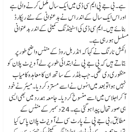
ہے۔ بی جے پی ایم سی ڈی میں ایک سال مکمل کرنے والی ہے
اور اس ایک سال کے اندر اس نے بدعنوانی کے نئے ریکارڈ
بنائے ہیں۔ ایم سی ڈی کی اسٹینڈنگ کمیٹی کے اندر بدعنوانی
مسلسل ہو رہی ہے۔
انکش نارنگ نے کہا کہ انڈر ہل روڈ کے منٹس واضح طور پر
بتاتے ہیں کہ بی جے پی نے ابتدائی طور پر لے آو ¿ٹ پلان کو
منظوری دی تھی۔ جب بلڈر کے ساتھ ان کا معاہدہ کامیاب
نہیں ہوا تو بعد میں انہوں نے اسے مسترد کر دیا۔ میئر نے خود
آ کر اجلاس میں اسے منسوخ کر دیا۔ جامعہ ہمدرد میں بھی ایسی
ہی صورتحال پیدا ہوگئی ہے۔ 24 دسمبر کے منٹس کے
مطابق، بی جے پی نے پارٹ سی لے آو ¿ٹ پلان پاس کیا