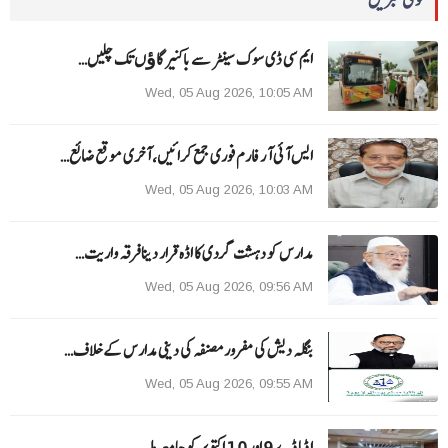
ایم سی ڈی سوک سینٹر سے باکنیر گاﺅں تک چلیں…
Wed, 05 Aug 2026, 10:05 AM
ایس آئی آر فارم فوری جمع کرائیں، آخری موقع ضائع…
Wed, 05 Aug 2026, 10:03 AM
مدارس کو دہشت گردی کا اڈہ قرار دینا فرقہ واریت…
Wed, 05 Aug 2026, 09:56 AM
بنگلہ دیش کی مفرور مصنفہ کی دینی مدارس کے خلاف…
Wed, 05 Aug 2026, 09:55 AM
ا ڈما ڈے 9 اور 10 اکتوبر کو جامعہ ملیہ…