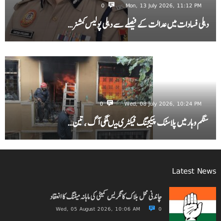
0
Mon, 13 July 2026, 11:12 PM
دہلی فسادات میں عدالت کے فیصلے سے دہلی پولیس کمشنر…
0
Wed, 08 July 2026, 10:24 PM
سنگم وہار میں پلاسٹک پیکیجنگ فیکٹری میںلگی آگ ، تین…
Latest News
چاندنی محل بلاک کانگریس کمیٹی کی ماہانہ میٹنگ کا انعقاد
Wed, 05 August 2026, 10:06 AM
0