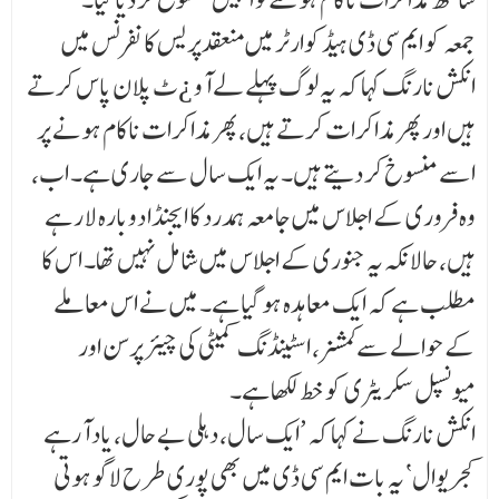
جمعہ کو ایم سی ڈی ہیڈکوارٹر میں منعقدپریس کانفرنس میں
انکش نارنگ کہا کہ یہ لوگ پہلے لے آو ¿ٹ پلا ن پاس کرتے
ہیں اور پھر مذاکرات کرتے ہیں، پھر مذاکرات ناکام ہونے پر
اسے منسوخ کر دیتے ہیں۔ یہ ایک سال سے جاری ہے۔ اب،
وہ فروری کے اجلاس میں جامعہ ہمدرد کا ایجنڈا دوبارہ لا ر ہے
ہیں، حالانکہ یہ جنوری کے اجلاس میں شامل نہیں تھا۔ اس کا
مطلب ہے کہ ایک معاہدہ ہو گیا ہے۔ میں نے اس معاملے
کے حوالے سے کمشنر، اسٹینڈنگ کمیٹی کی چیئر پرسن اور
میونسپل سکریٹری کو خط لکھا ہے۔
انکش نارنگ نے کہا کہ ’ایک سال، دہلی بے حال، یاد آرہے
کجریوال ‘ یہ بات ایم سی ڈی میں بھی پوری طرح لاگو ہوتی