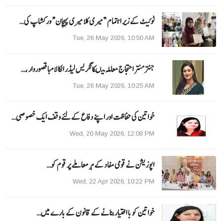
ٹوئیٹ کے زیر اہتمام ”میری کلا میری پہچان“ ورکشاپ کی…
Tue, 26 May 2026, 10:50 AM
جنتر منتر احتجاج معاملہ میںکانگریس لیڈر الکا لامبا قصوروار ،…
Tue, 26 May 2026, 10:25 AM
خواتین کی حفاظت اور اپنے دفاع کےلئے وقف ایک خصوصی…
Wed, 20 May 2026, 12:08 PM
اپوزیشن نے قومی مفاد کے ہر معاملے پر قوم کو…
Wed, 22 Apr 2026, 10:22 PM
خواتین کو با اختیار بنانے کے قانون کے بارے میں…