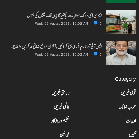
ایم سی ڈی سوک سینٹر سے باکنیر گاﺅں تک چلیں گی بسیں
Wed, 05 August 2026, 10:05 AM
0
ایس آئی آر فارم فوری جمع کرائیں، آخری موقع ضائع نہ کریں: الحاج…
Wed, 05 August 2026, 10:03 AM
0
Category
قومی خبریں
ریاستی خبریں
عرب ممالک
عالمی خبریں
ادبیات
تعلیم و روزگار
کھیل
خواتین