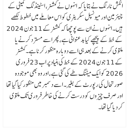
انکش نارنگ نے بتایا کہ انہوں نے کمشنر، اسٹینڈنگ کمیٹی کے
چیئرمین اور میونسپل سکریٹری کو اس معا ملے میں خطوط لکھے
ہیں۔ انہوں نے ان سے پوچھا کہ کمشنر کے 11 جون 2024
کے خط کے پیچھے کیا بدعنوانی ہے، پھر اسے مسترد کرنے یا
ملتوی کرنے کے بعد ہی اسے دوبارہ منظور کرنا ہے۔ کمشنر
کے 11 جون 2024 کے خط کی بنیاد پر اب 23 فروری
2026 کو ایک میٹنگ طے کی گئی ہے، اور وہ بھی موجودہ
صورتحال کی رپورٹ کے بغیر۔ اسے دسمبر میں منظور کیا گیا تھا
اور صرف چیزوں کو درست کرنے کی خاطر فروری تک ملتوی
کر دیا گیا تھا۔