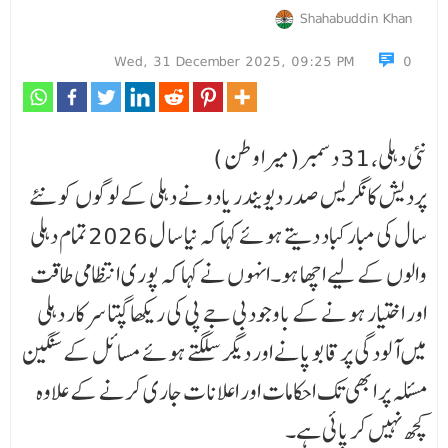
Shahabuddin Khan
Wed, 31 December 2025, 09:25 PM
0
نئی دہلی، 31 دسمبر(میرا وطن )
پردیش کانگریس صدر دیویندر یادو نے دہلی کے لوگوں کو نئے
سال کی مبارکباد دیتے ہوئے کہا کہ نیا سا ل 2026 تمام دہلی
والوں کے لیے اچھا ہو۔انہوں نے کہا کہ پوری انتظامی طاقت
اور اختیار ہو نے کے باوجود بی جے پی کی ریکھا گپتا سرکار دہلی
میں آلودگی پر قابو پانے اور دیگر سلگتے ہوئے مسائل کے سنگین
مسئلہ پر ابھی تک احکامات اور اعلانات جاری کرنے کے علاوہ
کچھ نہیں کر پائی ہے۔