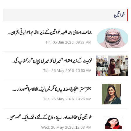
خواتین
جماعت اسلامی ہند شعبہ خواتین کے زیر اہتمام ماحولیاتی بحران…
Fri, 05 Jun 2026, 09:32 PM
ٹوئیٹ کے زیر اہتمام ”میری کلا میری پہچان“ ورکشاپ کی…
Tue, 26 May 2026, 10:50 AM
جنتر منتر احتجاج معاملہ میںکانگریس لیڈر الکا لامبا قصوروار ،…
Tue, 26 May 2026, 10:25 AM
خواتین کی حفاظت اور اپنے دفاع کےلئے وقف ایک خصوصی…
Wed, 20 May 2026, 12:08 PM