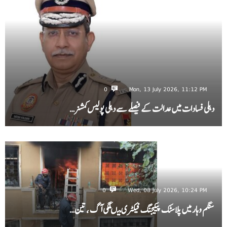
0
Mon, 13 July 2026, 11:12 PM
دہلی فسادات میں عدالت کے فیصلے سے دہلی پولیس کمشنر…
0
Wed, 08 July 2026, 10:24 PM
سنگم وہار میں پلاسٹک پیکیجنگ فیکٹری میںلگی آگ ، تین…