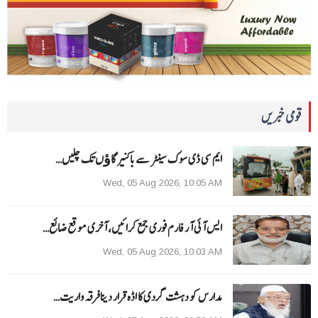
قومی خبریں
ایم سی ڈی سوک سینٹر سے باکنیر گاﺅں تک چلیں…
Wed, 05 Aug 2026, 10:05 AM
ایس آئی آر فارم فوری جمع کرائیں، آخری موقع ضائع…
Wed, 05 Aug 2026, 10:03 AM
مدارس کو دہشت گردی کا اڈہ قرار دینا فرقہ واریت…