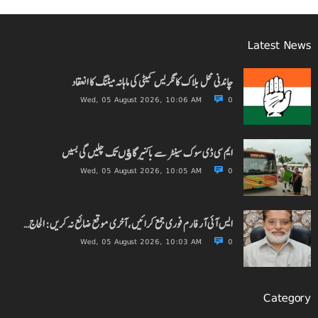
Latest News
چاندنی محل بلاک کانگریس کمیٹی کی ماہانہ میٹنگ کا انعقاد
Wed, 05 August 2026, 10:06 AM
0
ایم سی ڈی سوک سینٹر سے باکنیر گاﺅں تک چلیں گی بسیں
Wed, 05 August 2026, 10:05 AM
0
ایس آئی آر فارم فوری جمع کرائیں، آخری موقع ضائع نہ کریں: الحاج…
Wed, 05 August 2026, 10:03 AM
0
Category