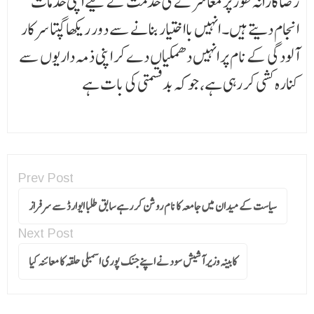
رضاکارانہ طور پر معا شر ے کی خدمت کے لیے اپنی خدمات
انجام دیتے ہیں۔ انہیں بااختیار بنانے سے دور ریکھا گپتا سرکار
آلودگی کے نام پر انہیں دھمکیاں دے کر اپنی ذمہ داریوں سے
کنارہ کشی کر رہی ہے، جو کہ بدقسمتی کی بات ہے
Prev Post
سیاست کے میدان میں جامعہ کا نام روشن کر رہے سابق طلبا ایوارڈ سے سرفراز
Next Post
کابینہ وزیر آشیش سود نے اپنے جنک پوری اسمبلی حلقہ کا معائنہ کیا