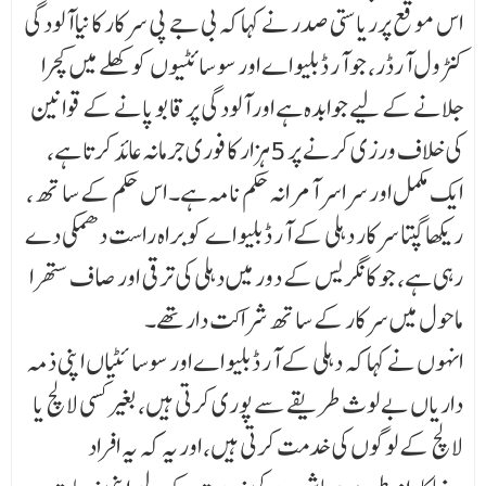
اس موقع پرریاستی صدر نے کہا کہ بی جے پی سرکار کا نیا آلودگی
کنٹرول آرڈر، جو آر ڈبلیو اے اور سو سا ئٹیوں کو کھلے میں کچرا
جلانے کے لیے جوابدہ ہے اور آلودگی پر قابو پانے کے قوانین
کی خلاف ورزی کرنے پر 5ہزار کا فوری جرمانہ عائد کرتا ہے،
ایک مکمل اور سراسر آمرانہ حکم نامہ ہے۔ اس حکم کے سا تھ،
ریکھا گپتا سرکار دہلی کے آر ڈبلیو اے کو براہ راست دھمکی دے
رہی ہے، جو کانگریس کے دور میں دہلی کی ترقی اور صاف ستھرا
ماحول میں سرکار کے ساتھ شراکت دار تھے۔
انہوں نے کہا کہ دہلی کے آر ڈبلیو اے اور سوسائٹیاں اپنی ذمہ
داریاں بے لوث طریقے سے پوری کرتی ہیں، بغیر کسی لالچ یا
لالچ کے لوگوں کی خدمت کرتی ہیں، اور یہ کہ یہ افراد