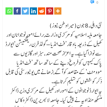
0
نئی دہلی، 8 جون(میرا وطن نیوز)
جامعہ ملیہ اسلامیہ کو مرکزی وزارت برائے امور نوجوانان اور
کھیل کے ذریعہ باوقار ’فٹ انڈیا – گولڈ فرن ریکگنیشن‘ایوارڈ
سے نوازا گیا ہے۔ یہ اعزاز صحت مند، سبز اور گاڑیوں سے
پاک کیمپس کو فروغ دینے کے ساتھ ساتھ ’فٹ انڈیا
موومنٹ‘ کے مقاصد کو آگے بڑھانے میں یونیورسٹی کی قابل
ذکر کوششوں کو تسلیم کرتا ہے۔
یہ ایوارڈ نوجوانوں کے امور اور کھیل کے مرکزی وزیر ڈاکٹر
منسکھ منڈاویہ نے پیش کیا۔ جامعہ لائبریر ین ڈاکٹر وکاس