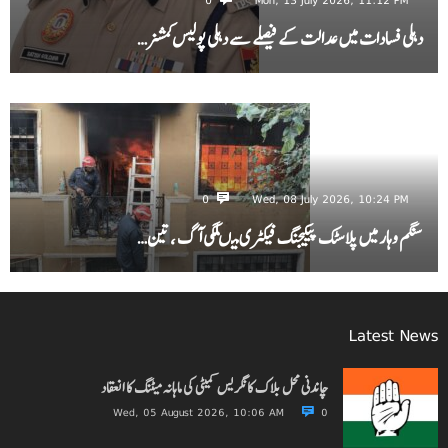
دہلی فسادات میں عدالت کے فیصلے سے دہلی پولیس کمشنر…
0
Wed, 08 July 2026, 10:24 PM
سنگم وہار میں پلاسٹک پیکیجنگ فیکٹری میںلگی آگ ، تین…
Latest News
چاندنی محل بلاک کانگریس کمیٹی کی ماہانہ میٹنگ کا انعقاد
Wed, 05 August 2026, 10:06 AM
0