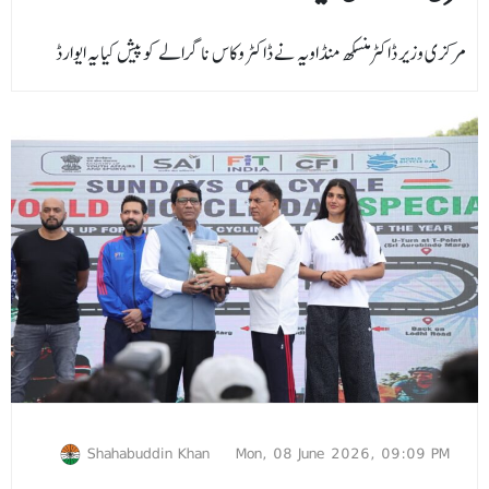
مرکزی وزیر ڈاکٹرمنسکھ منڈاویہ نے ڈاکٹر وکاس ناگرالے کو پیش کیا یہ ایوارڈ
Shahabuddin Khan
Mon, 08 June 2026, 09:09 PM