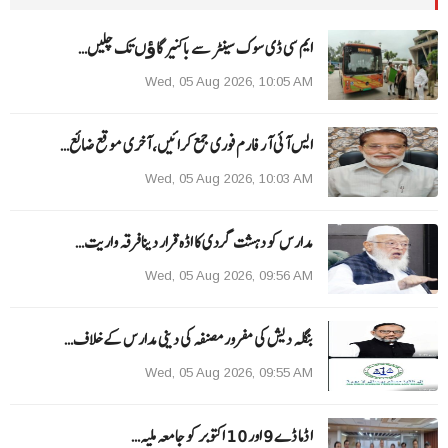
ایم سی ڈی سوک سینٹر سے باکنیر گاﺅں تک چلیں…
Wed, 05 Aug 2026, 10:05 AM
ایس آئی آر فارم فوری جمع کرائیں، آخری موقع ضائع…
Wed, 05 Aug 2026, 10:03 AM
مدارس کو دہشت گردی کا اڈہ قرار دینا فرقہ واریت…
Wed, 05 Aug 2026, 09:56 AM
بنگلہ دیش کی مفرور مصنفہ کی دینی مدارس کے خلاف…
Wed, 05 Aug 2026, 09:55 AM
ا ڈما ڈے 9 اور 10 اکتوبر کو جامعہ ملیہ…