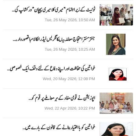
ٹوئیٹ کے زیر اہتمام ”میری کلا میری پہچان“ ورکشاپ کی…
Tue, 26 May 2026, 10:50 AM
جنتر منتر احتجاج معاملہ میںکانگریس لیڈر الکا لامبا قصوروار ،…
Tue, 26 May 2026, 10:25 AM
خواتین کی حفاظت اور اپنے دفاع کےلئے وقف ایک خصوصی…
Wed, 20 May 2026, 12:08 PM
اپوزیشن نے قومی مفاد کے ہر معاملے پر قوم کو…
Wed, 22 Apr 2026, 10:22 PM
خواتین کو با اختیار بنانے کے قانون کے بارے میں…