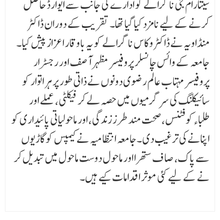
سیتارام جی ناگرالے کو ادارے کی جانب سے ایوارڈ حاصل
کرنے کے لیے نامزد کیا گیا تھا۔ تقریب کے دوران ڈاکٹر
منڈاویہ نے ڈاکٹر وکاس ناگرالے کو یہ باوقار اعزاز پیش کیا۔
جامعہ کے وائس چانسلر پروفیسر مظہر آصف اور رجسٹرار
پروفیسر مہتاب عالم رضوی دونوں نے ذاتی طور پر ہر اتوار کو
سائیکلنگ کی سرگرمیوں میں حصہ لے کر فیکلٹی، عملے اور
طلباءکو فٹنس، صحت مند طرز زندگی، اور ماحولیاتی پائیداری کو
اپنانے کی ترغیب دی ۔جامعہ انتظامیہ نے کیمپس کو گاڑیوں
سے پاک، صا ف ستھرا اور ماحول دوست ماحول میں تبدیل کر
نے کے لیے کئی موثر اقدامات کیے ہیں۔