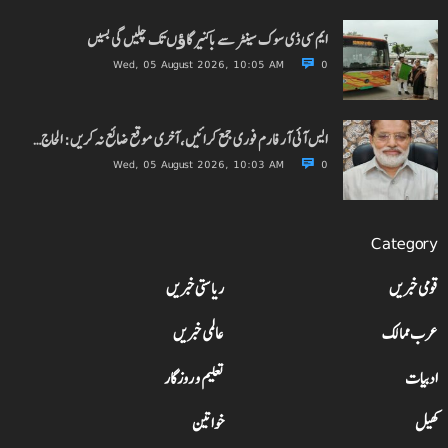
ایم سی ڈی سوک سینٹر سے باکنیر گاﺅں تک چلیں گی بسیں
Wed, 05 August 2026, 10:05 AM
0
ایس آئی آر فارم فوری جمع کرائیں، آخری موقع ضائع نہ کریں: الحاج…
Wed, 05 August 2026, 10:03 AM
0
Category
قومی خبریں
ریاستی خبریں
عرب ممالک
عالمی خبریں
ادبیات
تعلیم و روزگار
کھیل
خواتین