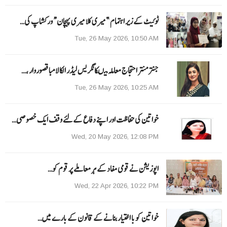
ٹوئیٹ کے زیر اہتمام ”میری کلا میری پہچان“ ورکشاپ کی…
Tue, 26 May 2026, 10:50 AM
جنتر منتر احتجاج معاملہ میںکانگریس لیڈر الکا لامبا قصوروار ،…
Tue, 26 May 2026, 10:25 AM
خواتین کی حفاظت اور اپنے دفاع کےلئے وقف ایک خصوصی…
Wed, 20 May 2026, 12:08 PM
اپوزیشن نے قومی مفاد کے ہر معاملے پر قوم کو…
Wed, 22 Apr 2026, 10:22 PM
خواتین کو با اختیار بنانے کے قانون کے بارے میں…