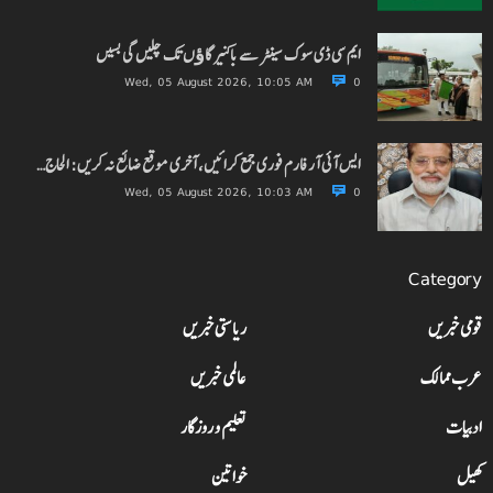
ایم سی ڈی سوک سینٹر سے باکنیر گاﺅں تک چلیں گی بسیں
Wed, 05 August 2026, 10:05 AM
0
ایس آئی آر فارم فوری جمع کرائیں، آخری موقع ضائع نہ کریں: الحاج…
Wed, 05 August 2026, 10:03 AM
0
Category
قومی خبریں
ریاستی خبریں
عرب ممالک
عالمی خبریں
ادبیات
تعلیم و روزگار
کھیل
خواتین