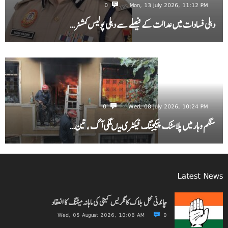
0
Mon, 13 July 2026, 11:12 PM
دہلی فسادات میں عدالت کے فیصلے سے دہلی پولیس کمشنر…
0
Wed, 08 July 2026, 10:24 PM
سنگم وہار میں پلاسٹک پیکیجنگ فیکٹری میںلگی آگ ، تین…
Latest News
چاندنی محل بلاک کانگریس کمیٹی کی ماہانہ میٹنگ کا انعقاد
Wed, 05 August 2026, 10:06 AM
0