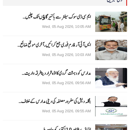
ایم سی ڈی سوک سینٹر سے باکنیر گاﺅں تک چلیں…
Wed, 05 Aug 2026, 10:05 AM
ایس آئی آر فارم فوری جمع کرائیں، آخری موقع ضائع…
Wed, 05 Aug 2026, 10:03 AM
مدارس کو دہشت گردی کا اڈہ قرار دینا فرقہ واریت…
Wed, 05 Aug 2026, 09:56 AM
بنگلہ دیش کی مفرور مصنفہ کی دینی مدارس کے خلاف…
Wed, 05 Aug 2026, 09:55 AM
ا ڈما ڈے 9 اور 10 اکتوبر کو جامعہ ملیہ…