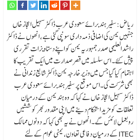
ریاض :سفیر ہند برائے سعودی عرب ڈاکٹر سہیل اعجاز خاں
جنہیں یمن کی اضافی ذمہ داری سونپی گئی ہے ، انھوں نے ڈاکٹر
راشد العلیمی صدرجمہوریہ یمن کو اپنے دستاویزات تقرری
پیش کئے۔ اس سلسلہ میں قصر صدارت میں ایک تقریب کا
اہتمام کیا گیا جس میں وزیر خارجہ یمن ڈاکٹر شایع زندانی نے
بھی شرکت کی۔اس موقع پر سفیر ہند برائے سعودی عرب
ڈاکٹر سہیل اعجاز خاں نے کہا کہ وہ ہند یمن کے درمیان
تعلقات کو مزید استحکام دینے میں اپنی مقدور بھر کوششیں
روبعمل لائئں گے۔ انھوں نے یہ بھی کہا کہ دونوں ممالک
کے درمیان دفاعی تعاون، یمنی عوام کے لئے ITEC