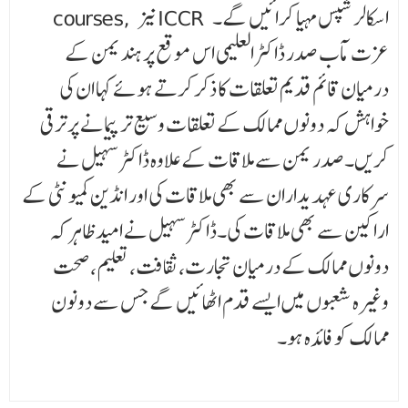
courses, نیز ICCR اسکالر شپس مہیا کرائیں گے۔
عزت مآب صدر ڈاکٹر العلیمی اس موقع پر ہند یمن کے
درمیان قائم قدیم تعلقات کا ذکر کرتے ہوئے کہا ان کی
خواہش کہ دونوں ممالک کے تعلقات وسیع تر پیمانے پر ترقی
کریں۔صدر یمن سے ملاقات کے علاوہ ڈاکٹر سہیل نے
سرکاری عہدیداران سے بھی ملاقات کی اور انڈین کمیونٹی کے
اراکین سے بھی ملاقات کی۔ڈاکٹر سہیل نے امید ظاہر کہ
دونوں ممالک کے درمیان تجارت، ثقافت، تعلیم، صحت
وغیرہ شعبوں میں ایسے قدم اٹھائیں گے جس سے دونون
ممالک کو فائدہ ہو۔