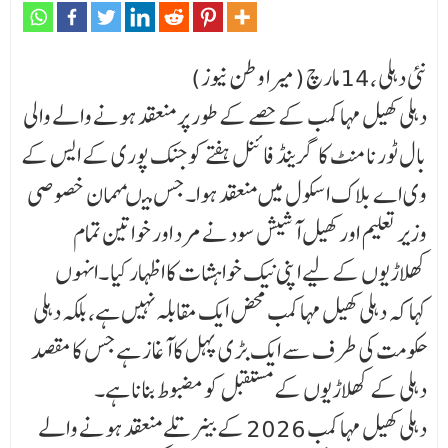
نئی دہلی ،14مارچ (میرا وطن نیوز)
دہلی کھیل مہاکمب کے حصے کے طور پر منعقد ہونے والے والی
بال ٹورنامنٹ کا گرینڈ فائنل ہفتے کو جنک پوری کے ایس کے
وی اے بلاک اسکول میں منعقد ہوا۔ جس میںمہمان خصوصی
وزیر تعلیم اور کھیل آشیش سود نے مرد اور خواتین تمام
کھلاڑیوں کے لیے اپنی نیک خواہشات کا اظہار کیا ۔انہوں
کہا کہ دہلی کھیل مہاکمب محض ایک مقابلہ نہیں ہے، بلکہ دہلی
حکومت کی طرف سے ایک بڑی پہل کا آغاز ہے جس کا مقصد
دہلی کے کھلاڑیوں کے مستقبل کو مضبوط بنانا ہے۔
دہلی کھیل مہاکمب 2026 کے بینر تلے منعقد ہونے والے