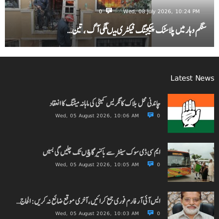
0
Wed, 08 July 2026, 10:24 PM
سنگم وہار میں پلاسٹک پیکیجنگ فیکٹری میںلگی آگ ، تین…
Latest News
چاندنی محل بلاک کانگریس کمیٹی کی ماہانہ میٹنگ کا انعقاد
Wed, 05 August 2026, 10:06 AM
0
ایم سی ڈی سوک سینٹر سے باکنیر گاﺅں تک چلیں گی بسیں
Wed, 05 August 2026, 10:05 AM
0
ایس آئی آر فارم فوری جمع کرائیں، آخری موقع ضائع نہ کریں: الحاج…
Wed, 05 August 2026, 10:03 AM
0