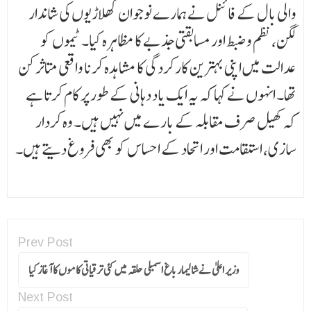
والی بال کے فائنل نے ہمارے نوجوان کھلاڑیوں کی شاندار
لگن، نظم و ضبط اور مسابقتی جذبے کا مظاہرہ کیا۔ ٹیموں کو
عدالت میں اپنی بہترین کارکردگی کا مشاہدہ کرنا واقعی متاثر کن
تھا۔ انہوں نے کہا کہ یہ ایک یاد دہانی کے طور پر کام کرتا ہے
کہ کھیل صرف مقابلہ کے بارے میں نہیں ہیں۔ وہ کردار
سازی، استقامت اور اتحاد کے احساس کو بھی فروغ دیتے ہیں۔
Prev Post
وزیر اعلیٰ نے شالیمار باغ اسمبلی حلقہ میں کئی ترقیاتی کاموں کا آغاز کیا
Next Post