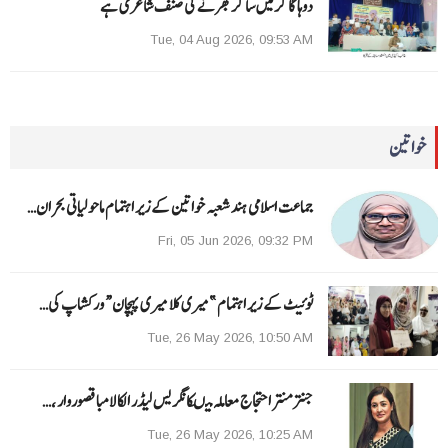
دوہا گاگر میں ساگر بھرنے کی صنف شاعری ہے
Tue, 04 Aug 2026, 09:53 AM
خواتین
جماعت اسلامی ہند شعبہ خواتین کے زیر اہتمام ماحولیاتی بحران…
Fri, 05 Jun 2026, 09:32 PM
ٹوئیٹ کے زیر اہتمام ”میری کلا میری پہچان“ ورکشاپ کی…
Tue, 26 May 2026, 10:50 AM
جنتر منتر احتجاج معاملہ میںکانگریس لیڈر الکا لامبا قصوروار ،…
Tue, 26 May 2026, 10:25 AM