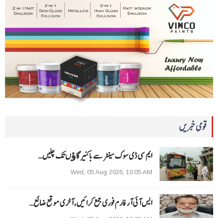
قومی خبریں
ایم سی ڈی سوک سینٹر سے باکنیر گاﺅں تک چلیں…
Wed, 05 Aug 2026, 10:05 AM
ایس آئی آر فارم فوری جمع کرائیں، آخری موقع ضائع…