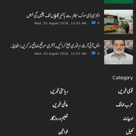
ایم سی ڈی سوک سینٹر سے باکنیر گاﺅں تک چلیں گی بسیں
Wed, 05 August 2026, 10:05 AM
0
ایس آئی آر فارم فوری جمع کرائیں، آخری موقع ضائع نہ کریں: الحاج…
Wed, 05 August 2026, 10:03 AM
0
Category
قومی خبریں
ریاستی خبریں
عرب ممالک
عالمی خبریں
ادبیات
تعلیم و روزگار
کھیل
خواتین