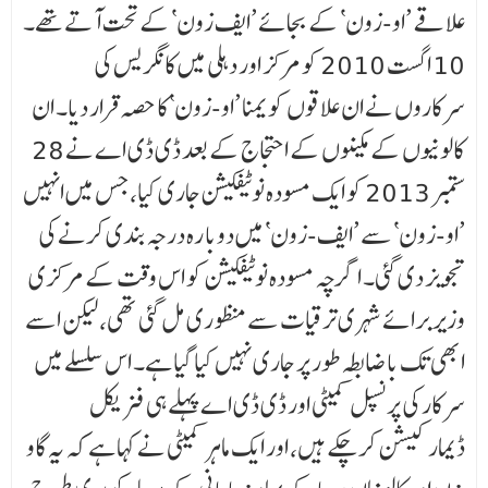
علاقے ’او-زون‘ کے بجائے ’ایف زون‘ کے تحت آتے تھے۔
10 اگست 2010 کو مرکز اور دہلی میں کانگریس کی
سرکاروں نے ان علاقوں کو یمنا ’او-زون‘کا حصہ قرار دیا۔ ان
کالونیوں کے مکینوں کے احتجاج کے بعد ڈی ڈی اے نے 28
ستمبر 2013 کو ایک مسودہ نوٹیفکیشن جاری کیا، جس میں انہیں
’او-زون‘ سے ’ایف-زون‘ میں دوبا رہ درجہ بندی کرنے کی
تجویز دی گئی۔ اگرچہ مسودہ نوٹیفکیشن کو اس وقت کے مرکزی
وزیر برائے شہری ترقیات سے منظوری مل گئی تھی، لیکن اسے
ابھی تک باضابطہ طور پر جاری نہیں کیا گیا ہے۔ اس سلسلے میں
سرکار کی پرنسپل کمیٹی اور ڈی ڈی اے پہلے ہی فز یکل
ڈیمارکیشن کر چکے ہیں، اور ایک ماہر کمیٹی نے کہا ہے کہ یہ گاو