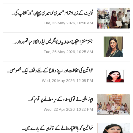
ٹوئیٹ کے زیر اہتمام ”میری کلا میری پہچان“ ورکشاپ کی…
Tue, 26 May 2026, 10:50 AM
جنتر منتر احتجاج معاملہ میںکانگریس لیڈر الکا لامبا قصوروار ،…
Tue, 26 May 2026, 10:25 AM
خواتین کی حفاظت اور اپنے دفاع کےلئے وقف ایک خصوصی…
Wed, 20 May 2026, 12:08 PM
اپوزیشن نے قومی مفاد کے ہر معاملے پر قوم کو…
Wed, 22 Apr 2026, 10:22 PM
خواتین کو با اختیار بنانے کے قانون کے بارے میں…