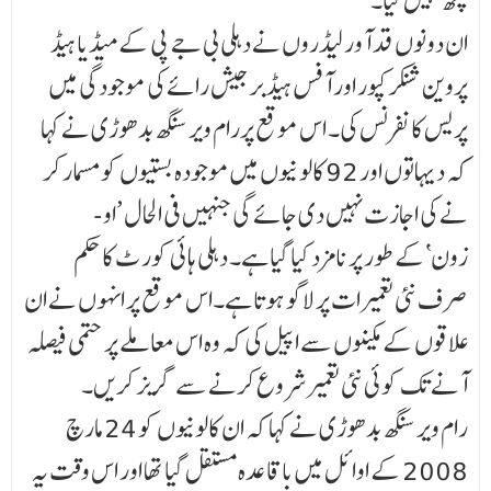
کچھ نہیں کیا۔
ان دونوں قد آور لیڈروں نے دہلی بی جے پی کے میڈیا ہیڈ
پروین شنکر کپور اور آفس ہیڈ برجیش رائے کی موجودگی میں
پریس کانفرنس کی۔ اس موقع پررام ویر سنگھ بدھوڑی نے کہا
کہ دیہاتوں اور 92 کالو نیوں میں موجودہ بستیوں کو مسمار کر
نے کی اجازت نہیں دی جائے گی جنہیں فی الحال ’او-
زون‘کے طور پر نامزد کیا گیا ہے۔ دہلی ہائی کور ٹ کا حکم
صرف نئی تعمیرات پر لاگو ہوتا ہے۔اس موقع پر انہوں نے ان
علاقوں کے مکینوں سے اپیل کی کہ وہ اس معاملے پر حتمی فیصلہ
آنے تک کوئی نئی تعمیر شروع کرنے سے گریز کریں۔
رام ویر سنگھ بدھوڑی نے کہا کہ ان کالونیوں کو 24 مارچ
2008 کے اوائل میں باقاعدہ مستقل گیا تھا اور اس وقت یہ