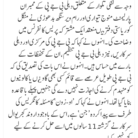
وجہ سے لٹکی تلوارکے متعلق دہلی بی جے پی کے ممبران
پارلیمنٹ منوج تیواری اور رام ویر سنگھ بدھوڑی نے منگل
کوریاستی دفتر میںمنعقد ایک مشتر کہ پر یس کانفرنس میں
وضاحت کی ۔انہوں نے کہا کہ بی جے پی کی مرکزی اور دہلی
سرکاریں، نیز د ہلی بی جے پی تنظیم، ان کے تحفظات کے
بارے میں حساس ہیں۔ انہوں نے اس بات کی تصدیق کی کہ
بی جے پی طویل عرصے سے قائم کسی بھی گاو ¿ں یا کالونیوں
کو منہدم کرنے کی اجازت نہیں دے گی جنہیں پہلے باقاعدہ
بنایا گیا تھا۔ انہوں نے کہا کہ ’او-زون‘ کا مسئلہ کانگریس کی
طرف سے پیدا کردہ ’جن‘ ہے، اس کے باوجود اروند کجریوال
سرکار نے گزشتہ11 سالوں میں اسے حل کرنے کے لیے