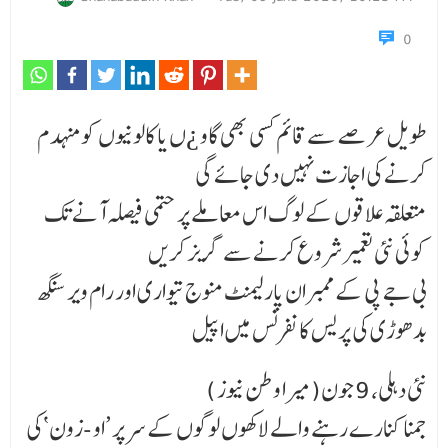
0
طویل عرصے سے قائم کسی بھی گاو ¿ں یا کالونیوں کو منہدم
کرنے کی اجازت نہیں دی جائے گی
متعلقہ علاقوں کے لوگ اس معاملے پر حتمی فیصلہ آنے تک
کوئی نئی تعمیر شروع کرنے سے گریز کریں
بی جے پی کے ممبران پارلیمنٹ منوج تیواری اور رام ویر سنگھ
بدھوڑی کی پریس کانفرنس میں اپیل
نئی دہلی، 9 جون(میرا وطن نیوز )
جمنا کنارے رہنے والے لاکھوں لوگوں کے سر پر ’او -زون ‘کی