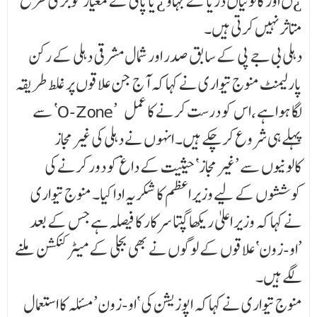
¿ں اور کالونیاں دریا کے بہاو ¿ یا پانی کے معیار کو بری طرح
متاثر نہیں کرتی ہیں۔
دہلی بی جے پی کے سابق صدر اور شمال مشرقی دہلی کے رکن
پارلیمنٹ منوج تیواری نے کہا کہ آج جن علاقوں پر غلط طریقہ
سے ‘O-Zone’ لگا ہوا ہے ،اس کو درست کرنے کا عمل
پہلے ہی شروع کر چکے ہیں۔ انہوں نے دہلی کی غیر مجاز
کالونیوں سے ’غیر مجاز‘ حیثیت کے داغ کو دور کرنے کی
کوششوں کے لیے وزیر اعظم کا شکریہ ادا کیا۔ منوج تیواری
نے کہا کہ وزیر اعلیٰ ریکھا گپتا سرکار کا فیصلہ ہے جس کے بعد
’او-زون‘ علاقوں کے لوگوں نے بھی بجلی کے میٹر کنکشن ملنے
لگے ہیں۔
منوج تیواری نے کہا کہ اپوزیشن کی ‘او-زون’ مسئلہ کا استعمال