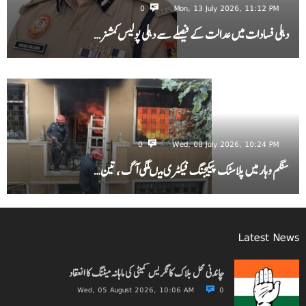
0
Mon, 13 July 2026, 11:12 PM
دہلی فسادات میں عدالت کے فیصلے سے دہلی پولیس کمشنر…
0
Wed, 08 July 2026, 10:24 PM
سنگم وہار میں پلاسٹک پیکیجنگ فیکٹری میںلگی آگ ، تین…
Latest News
چاندنی محل بلاک کانگریس کمیٹی کی ماہانہ میٹنگ کا انعقاد
Wed, 05 August 2026, 10:06 AM
0