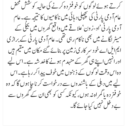
کرتے ہوئے لوگوں کو خوفزدہ کرنے کی حالیہ کوشش محض
عام آدمی پارٹی کی پچھلی دہائی میں ناکامیوں کا نتیجہ ہے۔عام
آدمی پارٹی ’او-زون‘ علاقے میں واقع گھروں میں بجلی کے
میٹر لگانے میں بھی ناکام رہی تھی۔ عام آدمی پارٹی کے براڑی
ایم ایل اے خود سرکاری زمین پر بنائے گئے مکان میں مقیم ہیں
اور انہیں اپنے ہی گھر کے منہدم ہونے کا خدشہ ہے۔ اس لیے
وہ اس وقت لوگوں کے ذہنوں میں خوف پیدا کر رہا ہے۔ اس
لیے میں دہلی کے باشندوں سے درخواست کرنا چاہوں گا کہ وہ
خوفزدہ یا گمراہ نہ ہوں، کیونکہ کسی کو بھی ان کے گھروں سے
بے دخل نہیں کیا جائے گا۔