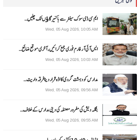
قومی خبریں
ایم سی ڈی سوک سینٹر سے باکنیر گاﺅں تک چلیں…
Wed, 05 Aug 2026, 10:05 AM
ایس آئی آر فارم فوری جمع کرائیں، آخری موقع ضائع…
Wed, 05 Aug 2026, 10:03 AM
مدارس کو دہشت گردی کا اڈہ قرار دینا فرقہ واریت…
Wed, 05 Aug 2026, 09:56 AM
بنگلہ دیش کی مفرور مصنفہ کی دینی مدارس کے خلاف…
Wed, 05 Aug 2026, 09:55 AM
ا ڈما ڈے 9 اور 10 اکتوبر کو جامعہ ملیہ…