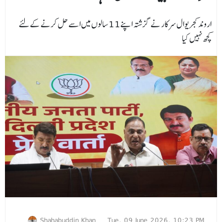
اروند کجریوال سرکار نے گزشتہ اپنے11 سالوں میں اسے حل کرنے کےلئے
کچھ نہیں کیا
Shahabuddin Khan
Tue, 09 June 2026, 10:23 PM