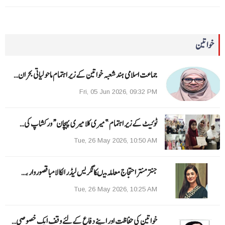
خواتین
جماعت اسلامی ہند شعبہ خواتین کے زیر اہتمام ماحولیاتی بحران…
Fri, 05 Jun 2026, 09:32 PM
ٹوئیٹ کے زیر اہتمام ”میری کلا میری پہچان“ ورکشاپ کی…
Tue, 26 May 2026, 10:50 AM
جنتر منتر احتجاج معاملہ میںکانگریس لیڈر الکا لامبا قصوروار ،…
Tue, 26 May 2026, 10:25 AM
خواتین کی حفاظت اور اپنے دفاع کےلئے وقف ایک خصوصی…