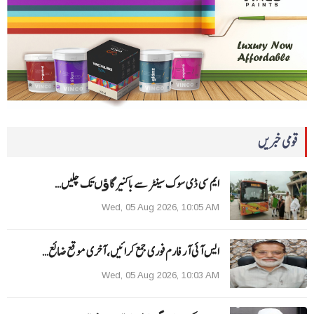
قومی خبریں
ایم سی ڈی سوک سینٹر سے باکنیر گاﺅں تک چلیں…
Wed, 05 Aug 2026, 10:05 AM
ایس آئی آر فارم فوری جمع کرائیں، آخری موقع ضائع…
Wed, 05 Aug 2026, 10:03 AM