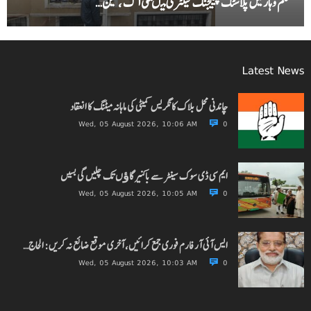
سنگم وہار میں پلاسٹک پیکیجنگ فیکٹری میںلگی آگ ، تین…
Latest News
چاندنی محل بلاک کانگریس کمیٹی کی ماہانہ میٹنگ کا انعقاد
Wed, 05 August 2026, 10:06 AM
0
ایم سی ڈی سوک سینٹر سے باکنیر گاﺅں تک چلیں گی بسیں
Wed, 05 August 2026, 10:05 AM
0
ایس آئی آر فارم فوری جمع کرائیں، آخری موقع ضائع نہ کریں: الحاج…
Wed, 05 August 2026, 10:03 AM
0