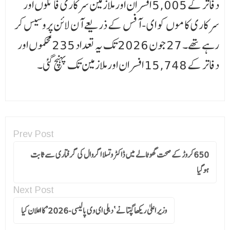
دفاتر کے 5,005 افسران اور ملازمین سرکاری فائلوں اور
سرکاری کاموں کو ای- آفس کے ذریعے آن لائن پروسیس کر
رہے تھے۔ 27 جون 2026 تک یہ تعداد 235 محکموں اور
دفاتر کے 15,748 افسران اور ملازمین تک پہنچ گئی۔
Prev Post
650کروڑ کے صحت گھوٹالے میں ڈاکٹر وتسلا اگروال کی گرفتاری سے ثابت
ہوگیا
Next Post
وزیر اعلیٰ ریکھا گپتا نے ‘دہلی ای وی پالیسی-2026’ کا اعلان کیا