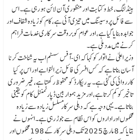
ہینڈلنگ، خط و کتابت اور منظوری آن لائن ہو رہی ہے۔ اس
سے فائل پروسیسنگ میں تیزی آئی ہے، کام کو زیادہ شفاف اور
جوابدہ بنایا گیا ہے، اور عوام کو بروقت سرکاری خدمات فراہم
کرنے میں مدد ملی ہے۔
وزیر اعلیٰ نے اتوار کو کہا کہ ای-آفس سسٹم اب یہ شناخت کرنا
آسان بناتا ہے کہ کس افسر کی فائل زیر التوا ہے اور اس پر کیا
کارروائی کی گئی ہے۔ یہ ریکارڈ کو محفوظ رکھتا ہے، غیر ضروری
تاخیر کو کم کرتا ہے، اور مزید ہموار بین ڈپارٹمنٹل کام کو یقینی
بناتا ہے۔ یہی وجہ ہے کہ دہلی سرکارمسلسل زیادہ سے زیادہ
محکموں اور اداروں کو اس نظام سے جوڑ رہی ہے۔ انہوں نے
بتایا کہ 8 مارچ 2025 تک دہلی سرکار کے 198 محکموں اور