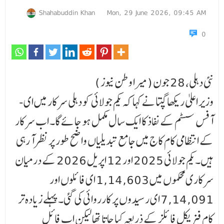
Shahabuddin Khan
Mon, 29 June 2026, 09:45 AM
0
نئی دہلی، 28 جون (میرا وطن نیوز )
وزیر اعلیٰ ریکھا گپتا نے کہا کہ یکم جولائی کو دہلی سرکار میں ای-
آفس سسٹم کے نفاذ کا ایک سال مکمل ہو جا ئے گا۔ اب سرکار
کے انتظامی کام کاج میں جامع تبدیلیاں واضح طور پر نظر آ رہی
ہیں۔ یکم جولائی 2025 اور 12 اپریل 2026 کے درمیان
سرکاری محکموں میں 1,14,603 ای فائلوں اور
7,14,091 ای رسیدوں پر کارروائی کی گئی۔ پہلے زیادہ تر
کام فزیکل فائلز کے ذریعہ کیا جاتا تھا لیکن اب فائل