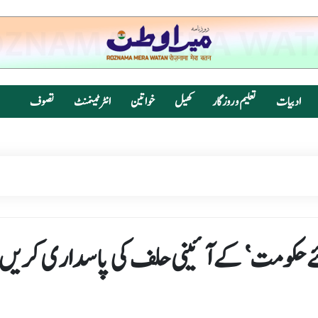
ادبیات
تعلیم و روزگار
کھیل
خواتین
انٹرٹینمنٹ
تصوف
ئے حکومت‘ کے آئینی حلف کی پاسداری کریں