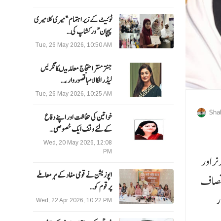
ٹوئیٹ کے زیر اہتمام ”میری کلا میری
پہچان“ ورکشاپ کی…
Tue, 26 May 2026, 10:50 AM
جنتر منتر احتجاج معاملہ میںکانگریس
لیڈر الکا لامبا قصوروار ،…
Tue, 26 May 2026, 10:25 AM
Sha
خواتین کی حفاظت اور اپنے دفاع
کےلئے وقف ایک خصوصی…
Wed, 20 May 2026, 12:08
PM
نر اور
اپوزیشن نے قومی مفاد کے ہر معاملے
انصاف
پر قوم کو…
ر
Wed, 22 Apr 2026, 10:22 PM