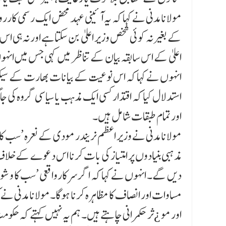
مولانا مدنی نے کہا کہ یہ آئینی عہد محض ایک رسمی کارر
کے بغیر نہ کوئی شخص وزیر اعلیٰ بن سکتا ہے اور نہ ہی اس
اعلیٰ کے اس سابقہ بیان کے تناظر میں کہی جس میں انہ
انہوں نے کہا کہ اس نوعیت کے بیانات بھارت کے سیکو
استدلال کیا کہ اقتدار کسی ایک مذہب یا سیاسی گروہ کی 
اور تمام طبقات شامل ہیں۔
مولانا مدنی نے وزیر اعظم نریندر مودی کے نعرہ ’سب کا
مذہبی بنیادوں پر امتیاز کی بات کرنا اس دعوے کے خل
دیں گے۔ انہوں نے کہا کہ اگر سرکارواقعی ’سب کا وشوا
مساوات اور انصاف کا مظاہرہ کرنا ہوگا۔مولانا مدنی نے ک
اور مو ¿ثر حکمرانی چاہتے ہیں۔ ہم یہ نہیں کہتے کہ ح