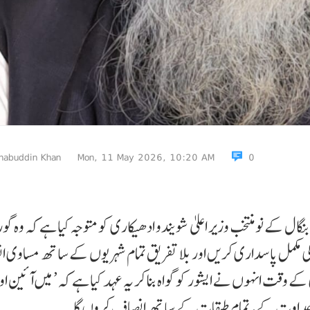
habuddin Khan
Mon, 11 May 2026, 10:20 AM
0
نگال کے نومنتخب وزیر اعلیٰ شویندو ادھیکاری کو متوجہ کیا ہے کہ وہ گور
 مکمل پاسداری کریں اور بلا تفریق تمام شہریوں کے ساتھ مساوی 
 کے وقت انہوں نے ایشور کو گواہ بنا کر یہ عہد کیا ہے کہ’ میں آئین او