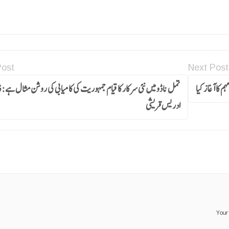
Post
Next Post
 کا آغاز کیا
تمل ناڈو میں نئی سرکار کا قیام جمہوریت کی کامیابی کی روشن مثال ہے: ڈ
ادریس قریشی
Your