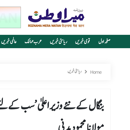
صفحہ اول
قومی خبریں
ریاستی خبریں
عرب ممالک
عالمی خبریں
Home
ریاستی خبریں
بنگال کے نئے وزیر اعلیٰ ’سب کےل
مولانا محمود مدنی