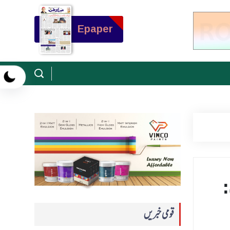
Epaper
:
قومی خبریں