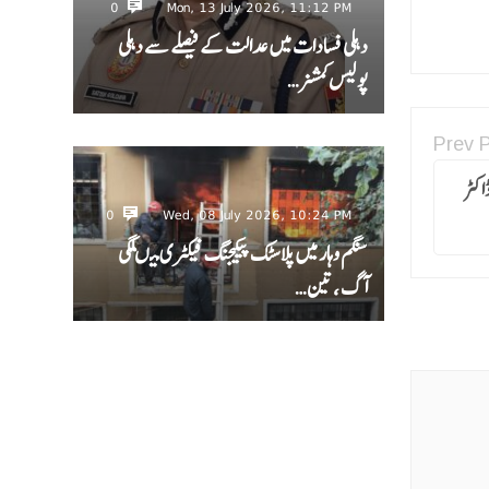
0
Mon, 13 July 2026, 11:12 PM
دہلی فسادات میں عدالت کے فیصلے سے دہلی
پولیس کمشنر…
Prev 
اکٹر
0
Wed, 08 July 2026, 10:24 PM
سنگم وہار میں پلاسٹک پیکیجنگ فیکٹری میںلگی
آگ ، تین…