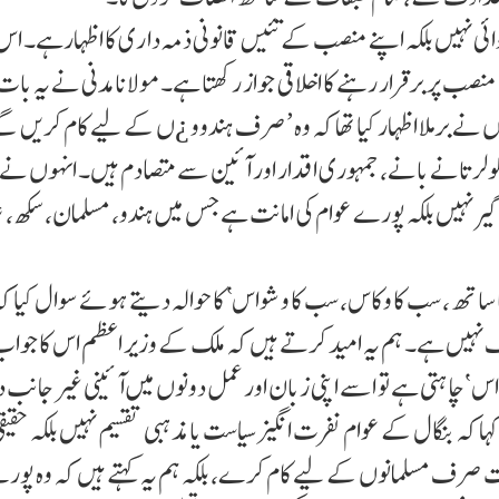
وائی نہیں بلکہ اپنے منصب کے تئیں قانونی ذمہ دا ری کا اظہارہے۔ اس
 منصب پر برقرار رہنے کا اخلاقی جواز رکھتا ہے۔مولانا مدنی نے یہ بات
وں نے برملا اظہار کیا تھا کہ وہ ’صرف ہندوو ¿ں کے لیے کام کریں گ
لر تانے بانے، جمہوری اقدار اور آئین سے متصادم ہیں۔ انہوں نے
جاگیر نہیں بلکہ پورے عوام کی امانت ہے جس میں ہندو، مسلمان، سکھ، ع
 ساتھ، سب کا وکاس، سب کا وشواس‘ کا حوالہ د یتے ہوئے سوال کیا کہ 
اف نہیں ہے۔ ہم یہ امید کرتے ہیں کہ ملک کے وزیر اعظم اس کا جوا
س ‘چاہتی ہے تو اسے اپنی زبان اور عمل دونوں میں آئینی غیر جانب 
ہا کہ بنگال کے عوام نفرت انگیز سیاست یا مذہبی تقسیم نہیں بلکہ حقیق
کومت صرف مسلمانوں کے لیے کام کرے، بلکہ ہم یہ کہتے ہیں کہ وہ پو