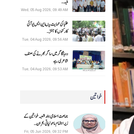
ملیہ…
Wed, 05 Aug 2026, 09:49 AM
طلبا کی حمایت میںاین ایس یو آئی
کارکنوں کا جنتر…
Tue, 04 Aug 2026, 09:56 AM
دوہا گاگر میں ساگر بھرنے کی صنف
شاعری ہے
Tue, 04 Aug 2026, 09:53 AM
خواتین
جماعت اسلامی ہند شعبہ خواتین کے
زیر اہتمام ماحولیاتی بحران…
Fri, 05 Jun 2026, 09:32 PM