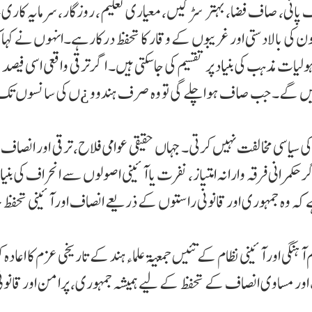
پانی، صاف فضا، بہتر سڑکیں، معیاری تعلیم، روزگار، سرمایہ کاری،
کی بالادستی اور غریبوں کے وقار کا تحفظ درکار ہے۔انہوں نے کہا ک
لیات مذہب کی بنیاد پر تقسیم کی جا سکتی ہیں۔ اگر ترقی واقعی اسی فیصد 
ں رہیں گے۔ جب صاف ہوا چلے گی تو وہ صرف ہندوو ¿ں کی سانسوں تک
ر کی سیاسی مخالفت نہیں کرتی۔ جہاں حقیقی عوامی فلاح، ترقی اور انصاف 
حکمرانی فرقہ وارا نہ امتیاز، نفرت یا آئینی اصولوں سے انحراف کی بنیاد
 کہ وہ جمہوری اور قانونی راستوں کے ذریعے انصاف اور آئینی تحفظ
نگی اور آئینی نظام کے تئیں جمعیة علماءہند کے تاریخی عزم کا اعادہ
ر مساوی انصاف کے تحفظ کے لیے ہمیشہ جمہوری، پرامن اور قانون