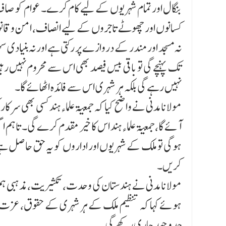
بنگال اور تمام شہریوں کے لیے کام کرے۔ عوام کو صاف 
کسانوں اور چھوٹے تاجروں کے لیے انصاف، امن و قانون 
نہ مسجد اور مندر کے دروازے پر رکتی ہے اور نہ بنیادی سہو
تک پہنچے گی تو باقی بیس فیصد بھی اس سے محروم نہی
نہیں رہے گی بلکہ ہر شہری اس سے فائدہ اٹھائے گا۔
مولانا مدنی نے واضح کیا کہ جمعیة علماءہند کسی بھی سرکا
آئے گا، جمعیة علماءہند اس کا خیر مقدم کرے گی۔ تاہم اگر 
ہوگی تو ملک کے شہریوں اور اداروں کو یہ حق حاصل ہے
کریں۔
مولانا مدنی نے ہندستان کی وحدت، تکثیریت، مذہبی ہم آہ
ہوئے کہا کہ تنظیم ملک کے ہر شہری کے حقوق، عزت او
جدوجہد جاری رکھے گی۔