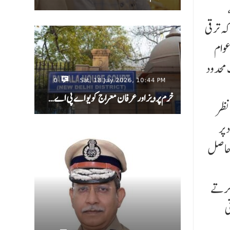
ہ ترقی
عوام
 محدود
0
Sat, 18 July 2026, 10:44 PM
خرم پرویز اور عرفان معراج کو یو اے پی اے…
نظر
 پر
 حاصل
 کرتے
ی