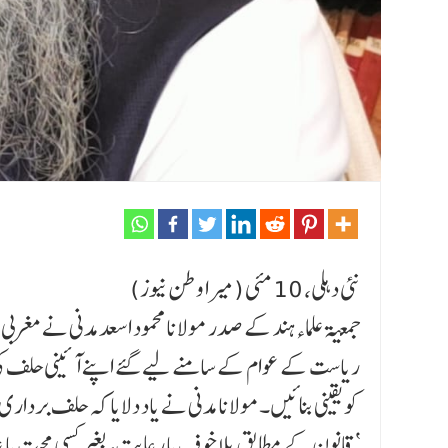
نئی دہلی، 10 مئی (میرا وطن نیوز)
جمعیة علماءہند کے صدر مولانا محمود اسعد مدنی نے مغربی ب
ریاست کے عوام کے سامنے لیے گئے اپنے آئینی حلف کی
کو یقینی بنائیں۔مولانا مدنی نے یاد دلایا کہ حلف برداری
قانون کے مطابق بلا خوف یا رعایت، بغیر کسی محبت یا عداوت کے، تمام طبقات کے ساتھ انصاف کروں گا۔‘