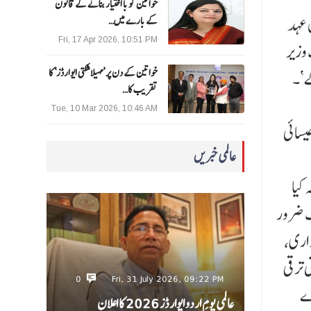
خواتین کو با اختیار بنانے کے قانون
 عہد
کے بارے میں…
Fri, 17 Apr 2026, 10:51 PM
 وزیر
خواتین کے دن پر ’مہیلا شکتی ایوارڈز‘ کا
ے‘۔
تقریب کا…
Tue, 10 Mar 2026, 10:46 AM
یسائی
عالمی خبریں
کیا
ب ضرور
داری،
ی ترقی
0
Fri, 31 July 2026, 09:22 PM
رے
عالمی یومِ اردو ایوارڈز 2026 کا اعلان