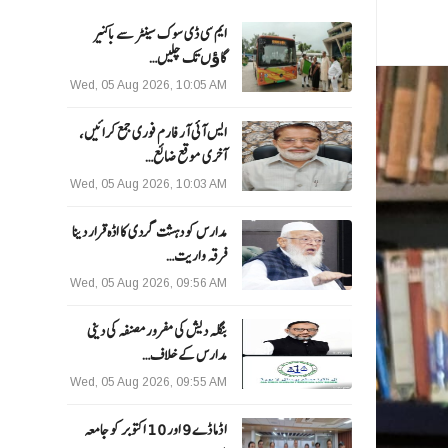
ایم سی ڈی سوک سینٹر سے باکنیر
گاﺅں تک چلیں…
Wed, 05 Aug 2026, 10:05 AM
ایس آئی آر فارم فوری جمع کرائیں،
آخری موقع ضائع…
Wed, 05 Aug 2026, 10:03 AM
مدارس کو دہشت گردی کا اڈہ قرار دینا
فرقہ واریت…
Wed, 05 Aug 2026, 09:56 AM
بنگلہ دیش کی مفرور مصنفہ کی دینی
مدارس کے خلاف…
Wed, 05 Aug 2026, 09:55 AM
ا ڈما ڈے 9 اور 10 اکتوبر کو جامعہ