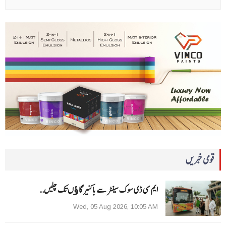
قومی خبریں
ایم سی ڈی سوک سینٹر سے باکنیر گاﺅں تک چلیں…
Wed, 05 Aug 2026, 10:05 AM