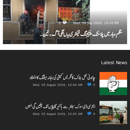
0
Wed, 08 July 2026, 10:24 PM
سنگم وہار میں پلاسٹک پیکیجنگ فیکٹری میںلگی آگ ، تین…
Latest News
چاندنی محل بلاک کانگریس کمیٹی کی ماہانہ میٹنگ کا انعقاد
Wed, 05 August 2026, 10:06 AM
0
ایم سی ڈی سوک سینٹر سے باکنیر گاﺅں تک چلیں گی بسیں
Wed, 05 August 2026, 10:05 AM
0