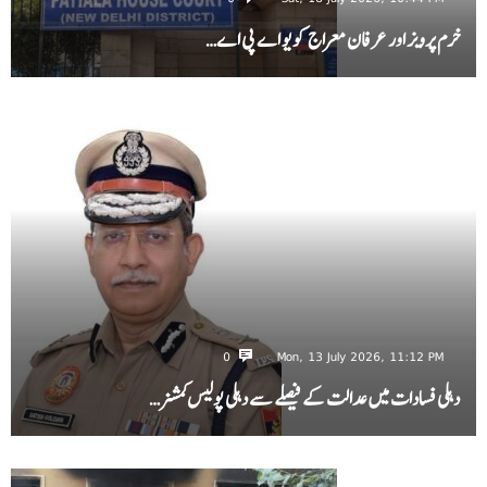
خرم پرویز اور عرفان معراج کو یو اے پی اے…
0
Mon, 13 July 2026, 11:12 PM
دہلی فسادات میں عدالت کے فیصلے سے دہلی پولیس کمشنر…