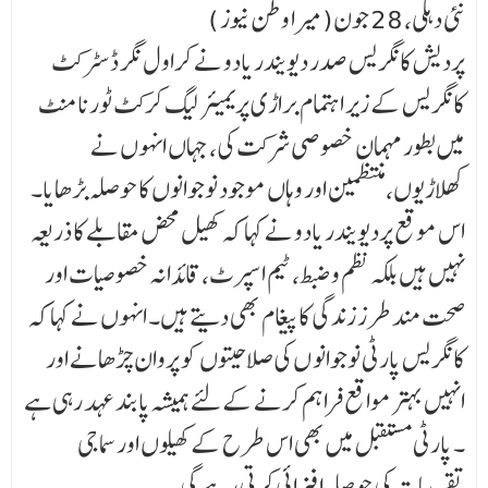
نئی دہلی، 28 جون(میرا وطن نیوز )
پردیش کانگریس صدر دیویندر یادو نے کراول نگر ڈسٹرکٹ
کانگریس کے زیر اہتمام براڑی پریمیئر لیگ کرکٹ ٹورنامنٹ
میں بطور مہمان خصوصی شرکت کی، جہاں انہوں نے
کھلاڑیوں، منتظمین اور وہاں موجود نوجوانوں کا حوصلہ بڑھایا۔
اس موقع پردیویندر یادو نے کہا کہ کھیل محض مقابلے کا ذریعہ
نہیں ہیں بلکہ نظم و ضبط، ٹیم اسپرٹ، قائدا نہ خصوصیات اور
صحت مند طرز زندگی کا پیغام بھی دیتے ہیں۔ انہوں نے کہا کہ
کانگریس پارٹی نوجوانو ں کی صلاحیتوں کو پروان چڑھانے اور
انہیں بہتر مواقع فراہم کرنے کے لئے ہمیشہ پابند عہد رہی ہے
۔ پارٹی مستقبل میں بھی اس طرح کے کھیلوں اور سماجی
تقریبات کی حوصلہ افزائی کرتی رہے گی۔