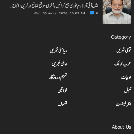
ایس آئی آر فارم فوری جمع کرائیں، آخری موقع ضائع نہ کریں: الحاج…
Wed, 05 August 2026, 10:03 AM
0
Category
قومی خبریں
ریاستی خبریں
عرب ممالک
عالمی خبریں
ادبیات
تعلیم و روزگار
کھیل
خواتین
انٹرٹینمنٹ
تصوف
About Us