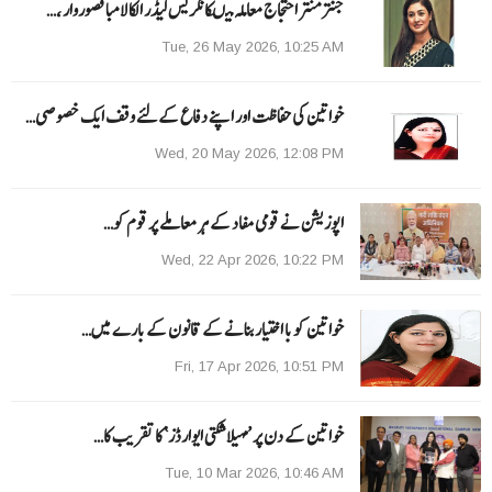
جنتر منتر احتجاج معاملہ میںکانگریس لیڈر الکا لامبا قصوروار ،…
Tue, 26 May 2026, 10:25 AM
خواتین کی حفاظت اور اپنے دفاع کےلئے وقف ایک خصوصی…
Wed, 20 May 2026, 12:08 PM
اپوزیشن نے قومی مفاد کے ہر معاملے پر قوم کو…
Wed, 22 Apr 2026, 10:22 PM
خواتین کو با اختیار بنانے کے قانون کے بارے میں…
Fri, 17 Apr 2026, 10:51 PM
خواتین کے دن پر ’مہیلا شکتی ایوارڈز‘ کا تقریب کا…
Tue, 10 Mar 2026, 10:46 AM