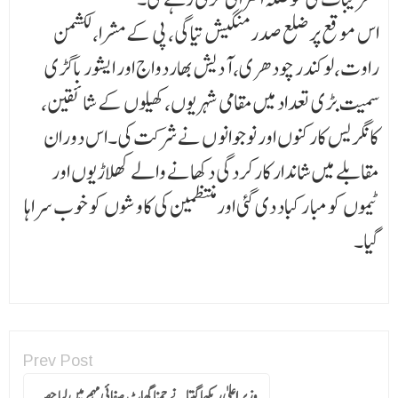
اس موقع پرضلع صدر منگیش تیاگی، پی کے مشرا، لکشمن
راوت،لوکندر چودھری، آدیش بھاردواج اور ایشور باگڑی
سمیت بڑی تعداد میں مقامی شہریوں، کھیلوں کے شائقین،
کانگریس کارکنوں اور نوجوانو ں نے شرکت کی۔اس دوران
مقابلے میں شاندار کارکردگی دکھانے والے کھلاڑیوں اور
ٹیموں کو مبا ر کباد دی گئی اور منتظمین کی کاوشوں کو خوب سراہا
گیا۔
Prev Post
وزیر اعلیٰ ریکھا گپتا نے جمنا گھاٹ صفائی مہم میں لیا حصہ