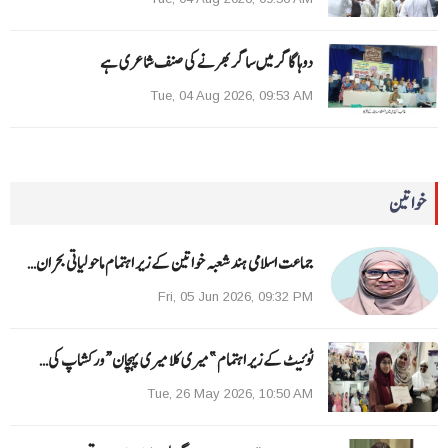
دوہا گاگر میں ساگر بھرنے کی صنف شاعری ہے
Tue, 04 Aug 2026, 09:53 AM
خواتین
جماعت اسلامی ہند شعبہ خواتین کے زیر اہتمام ماحولیاتی بحران…
Fri, 05 Jun 2026, 09:32 PM
ٹوئیٹ کے زیر اہتمام ”میری کلا میری پہچان“ ورکشاپ کی…
Tue, 26 May 2026, 10:50 AM