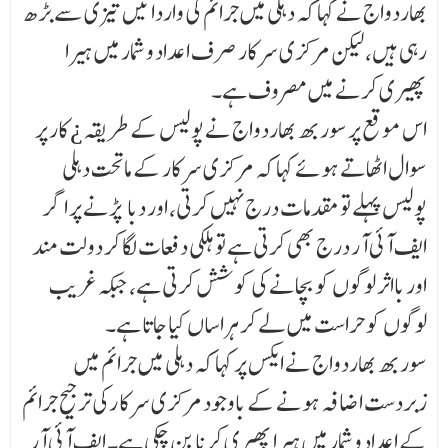
بھاردواج نے کہا کہ دہلی میں جرائم کی وارداتیں تیزی سے بڑھ
رہی ہیں، لیکن مرکزی سرکار صرف اعداد و شمار میں ہیرا
پھیری کرنے میں مصروف ہے۔
اس موقع پر سوربھ بھاردواج نے پولیس کے طریقہ ¿ کار پر
سوال اٹھاتے ہوئے کہا کہ مرکزی سرکار کے ماتحت دہلی
پولیس پہلے تو مقدمات درج نہیں کرتی، اور دبا ¶ پڑنے پر اگر
ایف آئی آر درج بھی کرتی ہے تو ہلکی دفعات لگا کر دولت مند
اور بااثر لوگوں کو بچانے کی کوشش کرتی ہے، جبکہ غریب
لوگوں کو حراست میں لے کر ہراساں کیا جاتا ہے۔
سوربھ بھاردواج نے ایکس پر کہا کہ دہلی میں جرائم میں
زبردست اضافہ ہونے کے باوجود مرکزی سرکا رکی ترجیح جرائم
کے اعداد و شمار میں ہیرا پھیری کرنا بن چکی ہے۔ ایف آئی آر