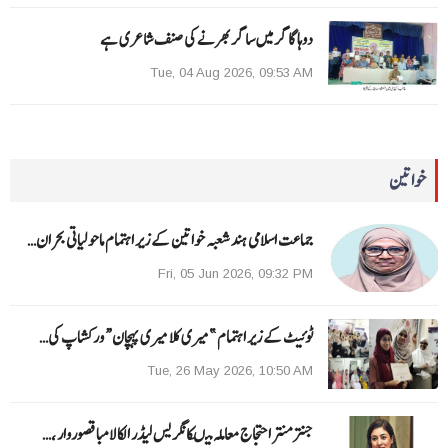
دوہا گاگر میں ساگر بھرنے کی صنف شاعری ہے
Tue, 04 Aug 2026, 09:53 AM
خواتین
جماعت اسلامی ہند شعبہ خواتین کے زیر اہتمام ماحولیاتی بحران…
Fri, 05 Jun 2026, 09:32 PM
ٹوئیٹ کے زیر اہتمام ”میری کلا میری پہچان“ ورکشاپ کی…
Tue, 26 May 2026, 10:50 AM
جنتر منتر احتجاج معاملہ میںکانگریس لیڈر الکا لامبا قصوروار ،…