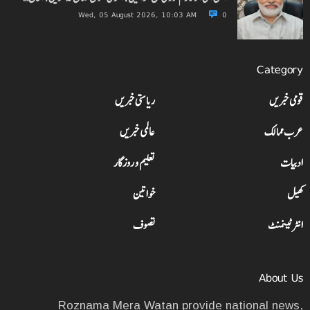
Wed, 05 August 2026, 10:03 AM
0
Category
قومی خبریں
ریاستی خبریں
عرب ممالک
عالمی خبریں
ادبیات
تعلیم و روزگار
کھیل
خواتین
انٹرٹینمنٹ
تصوف
About Us
Roznama Mera Watan provide national news,