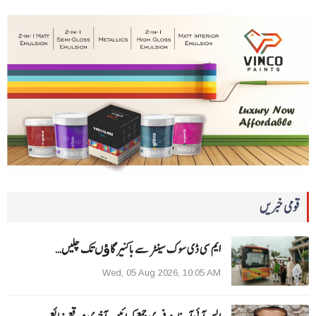
قومی خبریں
ایم سی ڈی سوک سینٹر سے باکنیر گاﺅں تک چلیں…
Wed, 05 Aug 2026, 10:05 AM