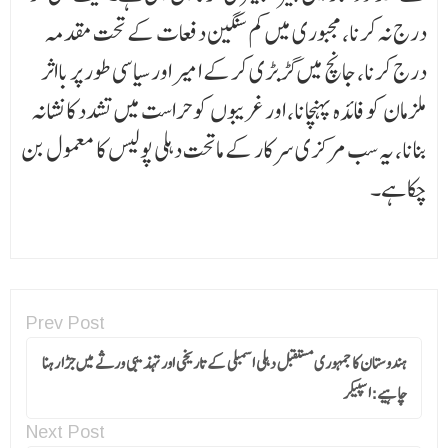
درج نہ کرنا، مجبوری میں کم سنگین دفعات کے تحت مقدمہ
درج کرنا، جانچ میں گڑبڑی کرکے امیر اور سیاسی طور پر بااثر
ملزمان کو فائدہ پہنچانا، اور غریبوں کو حراست میں تشدد کا نشانہ
بنانا، یہ سب مرکزی سرکار کے ماتحت دہلی پولیس کا معمول بن
چکا ہے۔
Prev Post
ہندوستان کا جمہوری مستقبل دہلی اسمبلی کے تاریخی اور تہذیبی ورثے میں جڑا رہنا
چاہیے:اسپیکر
Next Post