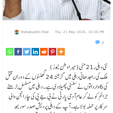
Shahabuddin Khan
Thu, 21 May 2026, 10:46 PM
0
نئی دہلی، 21مئی (میرا وطن نیوز )
ملک کی راجدھانی دہلی میں گزشتہ 24گھنٹوں کے دوران قتل
کی 6وارداتوں نے سنسنی پھیلا دی ہے ۔ دہلی میں مسلسل بڑھتے
جرائم کو لے کر عام آدمی پارٹی نے بی جے پی کی چار انجن والی
سرکار پر حملہ بولا ہے۔ آپ کے دہلی پردیش صدر سوربھ