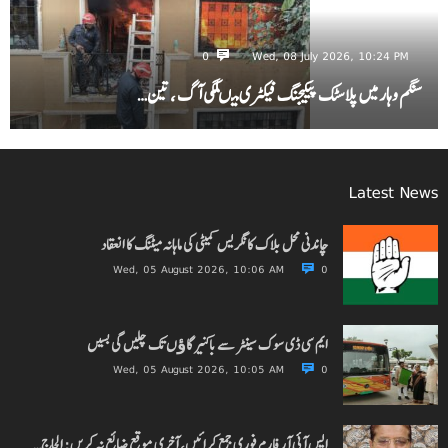
0
Wed, 08 July 2026, 10:24 PM
سنگم وہار میں پلاسٹک پیکیجنگ فیکٹری میںلگی آگ ، تین…
Latest News
چاندنی محل بلاک کانگریس کمیٹی کی ماہانہ میٹنگ کا انعقاد
Wed, 05 August 2026, 10:06 AM
0
ایم سی ڈی سوک سینٹر سے باکنیر گاﺅں تک چلیں گی بسیں
Wed, 05 August 2026, 10:05 AM
0
ایس آئی آر فارم فوری جمع کرائیں، آخری موقع ضائع نہ کریں: الحاج…