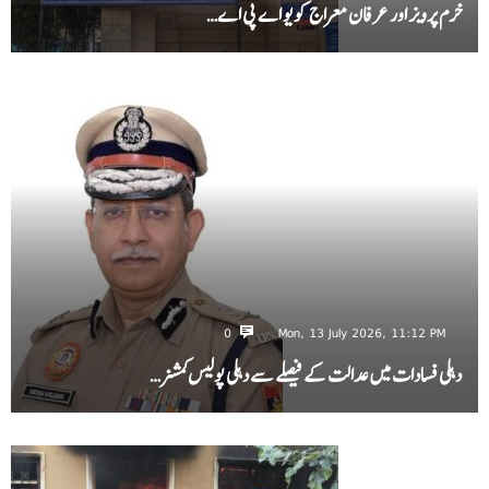
خرم پرویز اور عرفان معراج کو یو اے پی اے…
0
Mon, 13 July 2026, 11:12 PM
دہلی فسادات میں عدالت کے فیصلے سے دہلی پولیس کمشنر…