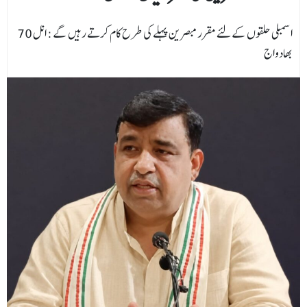
70 اسمبلی حلقوں کےلئے مقرر مبصرین پہلے کی طرح کام کرتے رہیں گے : انل
بھادواج