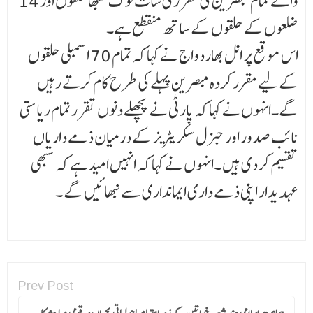
والے تمام مبصرین کی تقرری سات لوک سبھا حلقوں اور 14
ضلعوں کے حلقوں کے ساتھ منقطع ہے۔
اس موقع پر انل بھاردواج نے کہا کہ تمام 70 اسمبلی حلقوں
کے لیے مقرر کردہ مبصرین پہلے کی طرح کام کرتے رہیں
گے۔انہوں نے کہا کہ پارٹی نے پچھلے دنوں تقرر تمام ریاستی
نائب صدور اور جنرل سکریٹریز کے درمیان ذمے داریاں
تقسیم کردی ہیں ۔انہوں نے کہا کہ انہیں امید ہے کہ سبھی
عہدیدار اپنی ذمے داری ایمانداری سے نبھائیں گے ۔
Prev Post