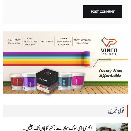
قومی خبریں
ایم سی ڈی سوک سینٹر سے باکنیر گاﺅں تک چلیں…