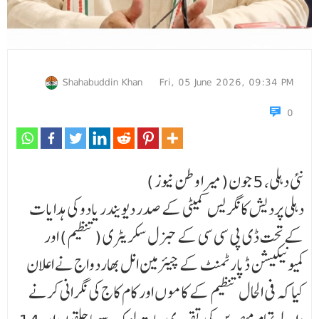
Shahabuddin Khan
Fri, 05 June 2026, 09:34 PM
0
نئی دہلی، 5 جون(میرا وطن نیوز )
دہلی پردیش کانگریس کمیٹی کے صدر دیویندر یادو کی ہدایات
کے تحت ڈی پی سی سی کے جنرل سکریٹری (تنظیم) اور
کمیونیکیشن ڈپارٹمنٹ کے چیئرمین انل بھاردواج نے اعلان
کیا کہ فی الحال تنظیم کے کامو ں اور کام کاج کی نگرانی کرنے