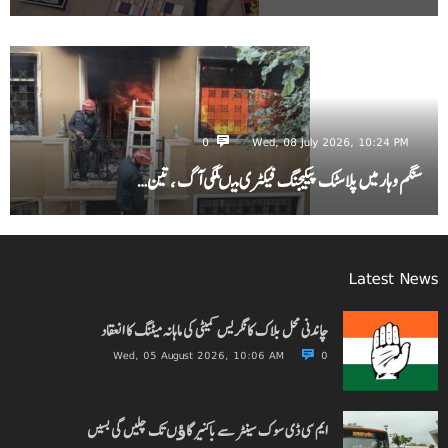
0
Wed, 08 July 2026, 10:24 PM
سنگم وہار میں پلاسٹک پیکیجنگ فیکٹری میںلگی آگ ، تین…
Latest News
چاندنی محل بلاک کانگریس کمیٹی کی ماہانہ میٹنگ کا انعقاد
Wed, 05 August 2026, 10:06 AM
0
ایم سی ڈی سوک سینٹر سے باکنیر گاﺅں تک چلیں گی بسیں