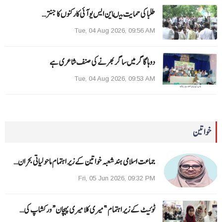
طلبا کی حمایت میںاین ایس یو آئی کارکنوں کا جنتر…
Tue, 04 Aug 2026, 09:56 AM
دوہا گاگر میں ساگر بھرنے کی صنف شاعری ہے
Tue, 04 Aug 2026, 09:53 AM
خواتین
جماعت اسلامی ہند شعبہ خواتین کے زیر اہتمام ماحولیاتی بحران…
Fri, 05 Jun 2026, 09:32 PM
ٹوئیٹ کے زیر اہتمام ”میری کلا میری پہچان“ ورکشاپ کی…