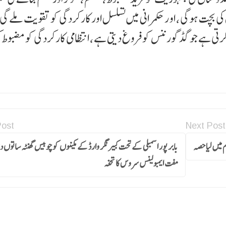
چت ہوگی ، او ر حکمرانی میں تسلسل اور کارکردگی کو تقویت ملے گی
تی ہے جو گڈ گورننس کو فروغ دیتی ہے ، انتظامی کارکردگی کو مضبوط 
Post
Next Post
 میں لیاحصہ
بابر پور اسمبلی کے تحت کبیر نگر وارڈ کے مکینوں کوچوبیس گھنٹہ ساتوں 
مفت ایمبولینس سروس کا تحفہ