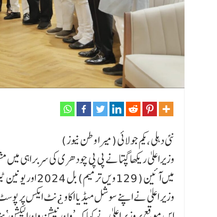
نئی دہلی ،یکم جولائی (میرا وطن نیوز)
وزیراعلیٰ ریکھا گپتا نے پی پی چودھری کی سربراہی میں 
وزیر اعلیٰ نے اپنے سوشل میڈیا اکاو ¿نٹ ایکس پر پوس
اس موقع پروزیر اعلیٰ نے کہا کہ ’ون نیشن ون الیکشن‘ ہن