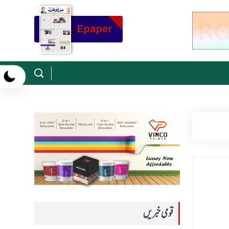
Epaper
قومی خبریں