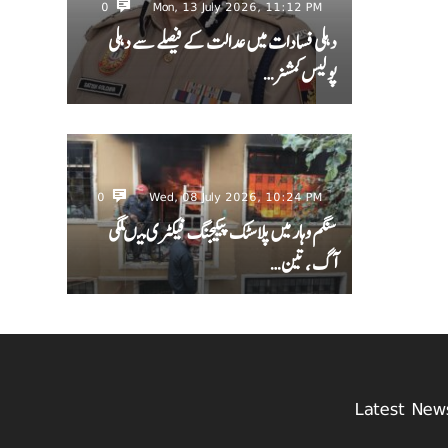
0
Mon, 13 July 2026, 11:12 PM
دہلی فسادات میں عدالت کے فیصلے سے دہلی
پولیس کمشنر…
0
Wed, 08 July 2026, 10:24 PM
سنگم وہار میں پلاسٹک پیکیجنگ فیکٹری میںلگی
آگ ، تین…
Latest New