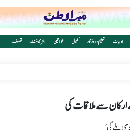
ادبیات
تعلیم و روزگار
کھیل
خواتین
انٹرٹینمنٹ
تصوف
ے ارکان سے ملاقات کی
وطی ملے گی