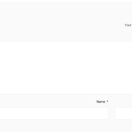
Your
Name
*