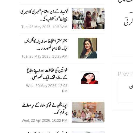
۔
ٹوئیٹ کے زیر اہتمام ”میری کلا میری
پہچان“ ورکشاپ کی…
کرتی
Tue, 26 May 2026, 10:50 AM
جنتر منتر احتجاج معاملہ میںکانگریس
لیڈر الکا لامبا قصوروار ،…
Tue, 26 May 2026, 10:25 AM
خواتین کی حفاظت اور اپنے دفاع
Prev 
کےلئے وقف ایک خصوصی…
دن
Wed, 20 May 2026, 12:08
PM
اپوزیشن نے قومی مفاد کے ہر معاملے
پر قوم کو…
Wed, 22 Apr 2026, 10:22 PM