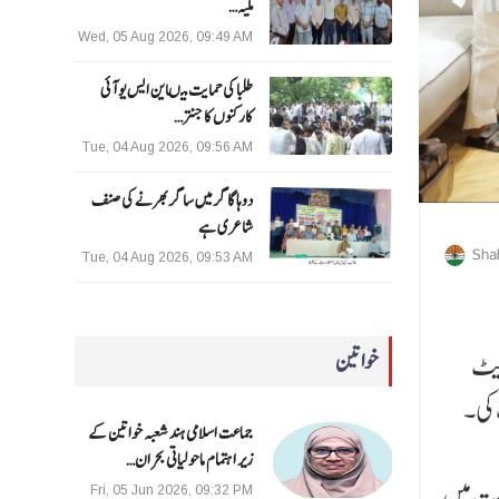
ملیہ…
Wed, 05 Aug 2026, 09:49 AM
طلبا کی حمایت میںاین ایس یو آئی
کارکنوں کا جنتر…
Tue, 04 Aug 2026, 09:56 AM
دوہا گاگر میں ساگر بھرنے کی صنف
شاعری ہے
Sha
Tue, 04 Aug 2026, 09:53 AM
ریٹ
خواتین
یے ملاقات کی۔
جماعت اسلامی ہند شعبہ خواتین کے
زیر اہتمام ماحولیاتی بحران…
سمت میں
Fri, 05 Jun 2026, 09:32 PM