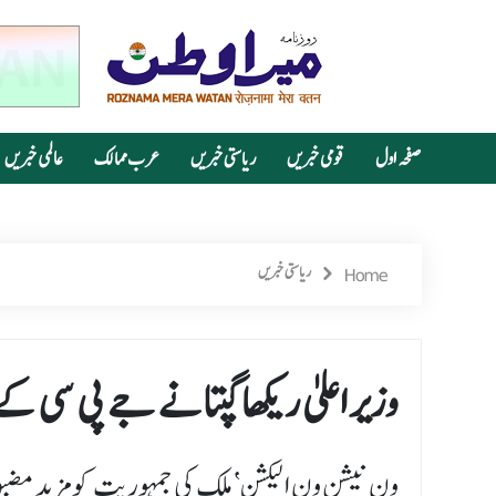
صفحہ اول
قومی خبریں
ریاستی خبریں
عرب ممالک
عالمی خبریں
Home
ریاستی خبریں
وزیر اعلیٰ ریکھا گپتانے جے پی سی ک
’ون نیشن ون الیکشن‘ ملک کی جمہوریت کو مزید مضب