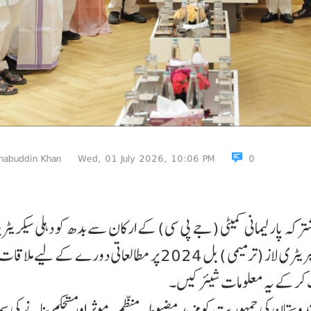
habuddin Khan
Wed, 01 July 2026, 10:06 PM
0
مشترکہ پارلیمانی کمیٹی (جے پی سی) کے ارکان سے بدھ کو دہلی سیکریٹ
میں آئین ( 129ویں ترمیم) بل 2024 اور یونین ٹیریٹری لاز (ترمیمی ) بل 2024 پر مطالعاتی دورے کے ل
ٹ کرکے یہ معلومات شیئر کیں۔
دوستان کی جمہوریت کو مزید مضبوط ، منظم ، موثر اور مستحکم بنانے کی 