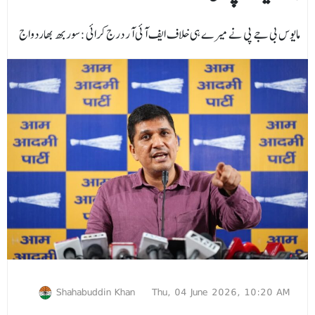
مایوس بی جے پی نے میرے ہی خلاف ایف آئی آر درج کرائی :سوربھ بھاردواج
Shahabuddin Khan
Thu, 04 June 2026, 10:20 AM