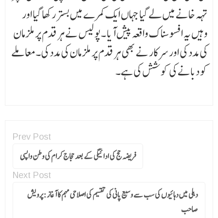
تہہ خانے میں لے گیا جہاں ایک کمرے میں بستر رکھا گیا اور
وہیں یہ افسوسناک واقعہ پیش آیا ۔پو لیس نے ہر قدم پر ملزمان
کی مدد کی اور سرکار نے بھی ہر قدم پر ملزمان کی مدد کی۔معاملے
کو دبانے کی کوشش کی ہے۔
Prev Post
فریضہ حج کی ادائیگی کے بعد حجاج کرام کی وطن واپسی
Next Post
دہلی میں دہائیوں کی سب سے وسیع پانی کی تقسیم کی اصلاحی مہم کا آغاز :پرویش
صاحب