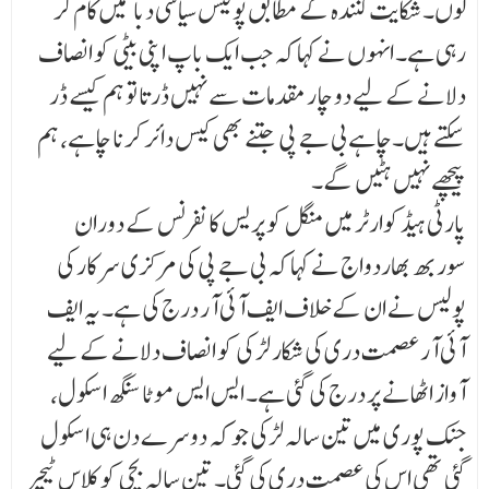
لوں۔ شکایت کنندہ کے مطابق پولیس سیاسی دبا ¶ میں کام کر
رہی ہے۔ انہوں نے کہا کہ جب ایک باپ اپنی بیٹی کو انصاف
دلانے کے لیے دو چار مقدمات سے نہیں ڈرتا تو ہم کیسے ڈر
سکتے ہیں۔چاہے بی جے پی جتنے بھی کیس دائر کرنا چاہے، ہم
پیچھے نہیں ہٹیں گے۔
پارٹی ہیڈکوارٹر میں منگل کو پریس کانفرنس کے دوران
سوربھ بھاردواج نے کہا کہ بی جے پی کی مرکزی سرکار کی
پولیس نے ان کے خلاف ایف آئی آر درج کی ہے۔ یہ ایف
آئی آر عصمت دری کی شکار لڑ کی کو انصاف دلانے کے لیے
آواز اٹھانے پر درج کی گئی ہے۔ ایس ایس موٹا سنگھ اسکول،
جنک پوری میں تین سالہ لڑکی جو کہ دوسرے دن ہی اسکول
گئی تھی اس کی عصمت دری کی گئی۔ تین سالہ بچی کو کلاس ٹیچر