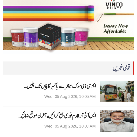
قومی خبریں
ایم سی ڈی سوک سینٹر سے باکنیر گاﺅں تک چلیں…
Wed, 05 Aug 2026, 10:05 AM
ایس آئی آر فارم فوری جمع کرائیں، آخری موقع ضائع…
Wed, 05 Aug 2026, 10:03 AM