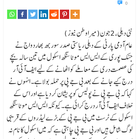
0
نئی دہلی، 2جون(میرا وطن نیوز )
عام آدمی پارٹی کے دہلی ریاستی صدر سوربھ بھاردواج نے
جنک پوری کے ایس ایس موٹا سنگھ اسکول میں تین سالہ بچے
کی عصمت دری کے معاملے کو اٹھانے کے لیے ایف آئی آر
درج کیے جانے کے بعد بی جے پی پر حملہ بولا ہے۔ انہوں نے
کہا کہ بی جے پی نے پولیس کو پریشان کر دیا ہے اور اس کے
خلاف ایف آئی آر درج کرائی ہے۔ کیونکہ ایس ایس موٹاسنگھ
اسکول کے ٹرسٹ میں بی جے پی کے بڑے لیڈروں کے قریبی
لوگ شامل ہیں اور بی جے پی چاہتی ہے کہ میں اسکول کا نام نہ