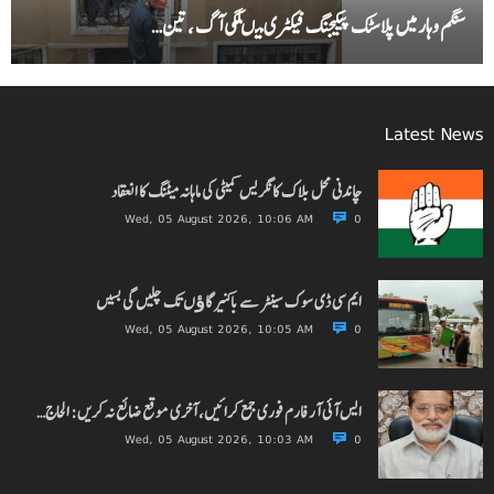
سنگم وہار میں پلاسٹک پیکیجنگ فیکٹری میںلگی آگ ، تین…
Latest News
چاندنی محل بلاک کانگریس کمیٹی کی ماہانہ میٹنگ کا انعقاد
Wed, 05 August 2026, 10:06 AM
0
ایم سی ڈی سوک سینٹر سے باکنیر گاﺅں تک چلیں گی بسیں
Wed, 05 August 2026, 10:05 AM
0
ایس آئی آر فارم فوری جمع کرائیں، آخری موقع ضائع نہ کریں: الحاج…
Wed, 05 August 2026, 10:03 AM
0