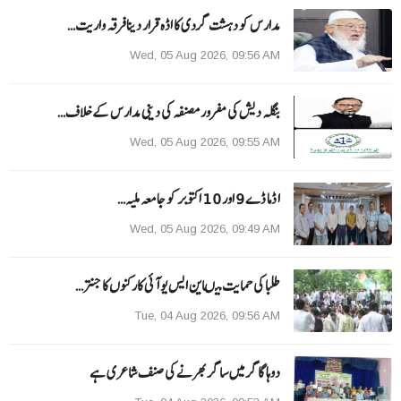
مدارس کو دہشت گردی کا اڈہ قرار دینا فرقہ واریت…
Wed, 05 Aug 2026, 09:56 AM
بنگلہ دیش کی مفرور مصنفہ کی دینی مدارس کے خلاف…
Wed, 05 Aug 2026, 09:55 AM
ا ڈما ڈے 9 اور 10 اکتوبر کو جامعہ ملیہ…
Wed, 05 Aug 2026, 09:49 AM
طلبا کی حمایت میںاین ایس یو آئی کارکنوں کا جنتر…
Tue, 04 Aug 2026, 09:56 AM
دوہا گاگر میں ساگر بھرنے کی صنف شاعری ہے