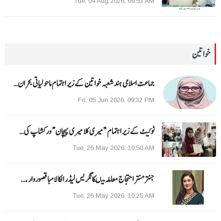
Tue, 04 Aug 2026, 09:53 AM
خواتین
جماعت اسلامی ہند شعبہ خواتین کے زیر اہتمام ماحولیاتی بحران…
Fri, 05 Jun 2026, 09:32 PM
ٹوئیٹ کے زیر اہتمام ”میری کلا میری پہچان“ ورکشاپ کی…
Tue, 26 May 2026, 10:50 AM
جنتر منتر احتجاج معاملہ میںکانگریس لیڈر الکا لامبا قصوروار ،…
Tue, 26 May 2026, 10:25 AM