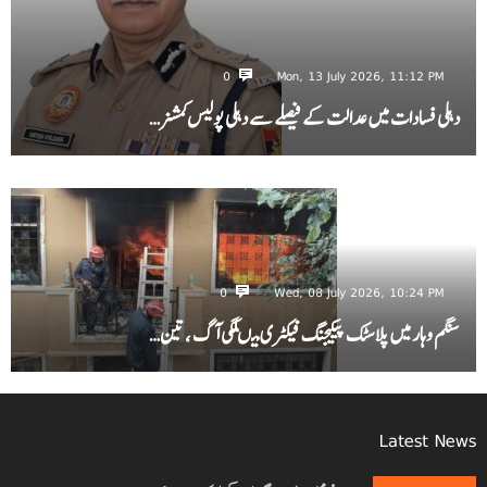
0
Mon, 13 July 2026, 11:12 PM
دہلی فسادات میں عدالت کے فیصلے سے دہلی پولیس کمشنر…
0
Wed, 08 July 2026, 10:24 PM
سنگم وہار میں پلاسٹک پیکیجنگ فیکٹری میںلگی آگ ، تین…
Latest News