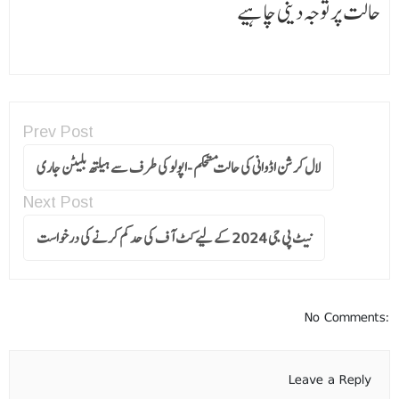
حالت پر توجہ دینی چاہیے
Prev Post
لال کرشن اڈوانی کی حالت مستحکم -اپولو کی طرف سے ہیلتھ بلیٹن جاری
Next Post
نیٹ پی جی 2024 کے لیے کٹ آف کی حد کم کرنے کی درخواست
No Comments:
Leave a Reply