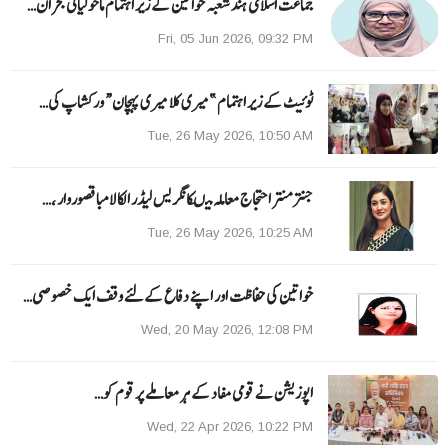
جماعت اسلامی ہند شعبہ خواتین کے زیر اہتمام ماحولیاتی بحران…
Fri, 05 Jun 2026, 09:32 PM
ٹوئیٹ کے زیر اہتمام ”میری کلا میری پہچان“ ورکشاپ کی…
Tue, 26 May 2026, 10:50 AM
جنتر منتر احتجاج معاملہ میںکانگریس لیڈر الکا لامبا قصوروار ،…
Tue, 26 May 2026, 10:25 AM
خواتین کی حفاظت اور اپنے دفاع کےلئے وقف ایک خصوصی…
Wed, 20 May 2026, 12:08 PM
اپوزیشن نے قومی مفاد کے ہر معاملے پر قوم کو…
Wed, 22 Apr 2026, 10:22 PM