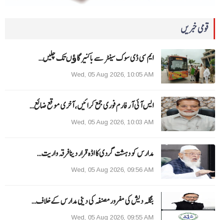
قومی خبریں
ایم سی ڈی سوک سینٹر سے باکنیر گاﺅں تک چلیں…
Wed, 05 Aug 2026, 10:05 AM
ایس آئی آر فارم فوری جمع کرائیں، آخری موقع ضائع…
Wed, 05 Aug 2026, 10:03 AM
مدارس کو دہشت گردی کا اڈہ قرار دینا فرقہ واریت…
Wed, 05 Aug 2026, 09:56 AM
بنگلہ دیش کی مفرور مصنفہ کی دینی مدارس کے خلاف…
Wed, 05 Aug 2026, 09:55 AM