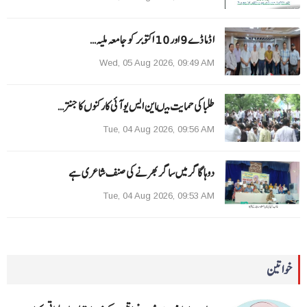
ا ڈما ڈے 9 اور 10 اکتوبر کو جامعہ ملیہ…
Wed, 05 Aug 2026, 09:49 AM
طلبا کی حمایت میںاین ایس یو آئی کارکنوں کا جنتر…
Tue, 04 Aug 2026, 09:56 AM
دوہا گاگر میں ساگر بھرنے کی صنف شاعری ہے
Tue, 04 Aug 2026, 09:53 AM
خواتین