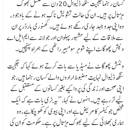
کسان رہنما جگجیت سنگھ ڈلیوال 20 دن سے مسلسل بھوک
ہڑتال پر ہیں۔ ان کی حالت تشویش ناک ہونے کے باوجود،
وہ اپنی جدوجہد جاری رکھے ہوئے ہیں۔ کھنوری بارڈر پر ان
سے ملاقات کے لیے مشہور پہلوان اور جولانہ سے ایم ایل اے
ونیش پھوگاٹ اپنے شوہر سومبیر راٹھی کے ہمراہ پہنچیں۔
ونئش پھوگاٹ نے میڈیا سے بات کرتے ہوئے کہا کہ جگجیت
سنگھ ڈلیوال نہایت مضبوط ارادوں والے کسان رہنما ہیں، جو
اپنی صحت اور زندگی کی پروا کیے بغیر کسانوں کے مستقبل کے
لیے لڑ رہے ہیں۔ انہوں نے کہا، ’’یہ بڑی بات ہے کہ ایک
شخص جو کینسر کا مریض ہے اور اپنی بیوی کو کھو چکا ہے، وہ
ہماری بھلائی کے لیے بھوک ہڑتال پر ہے۔ حکومت کو ان کی