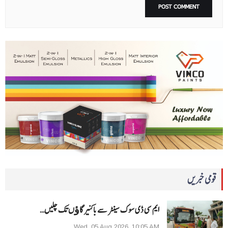
قومی خبریں
ایم سی ڈی سوک سینٹر سے باکنیر گاﺅں تک چلیں…
Wed, 05 Aug 2026, 10:05 AM