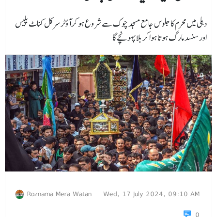
دہلی میں محرم کا جلوس جامع مسجد چوک سے شروع ہو کرآؤٹر سرکل کناٹ پلیس
اور سنسد مارگ ہوتا ہوا کربلا پہونچےگا
Roznama Mera Watan
Wed, 17 July 2024, 09:10 AM
0