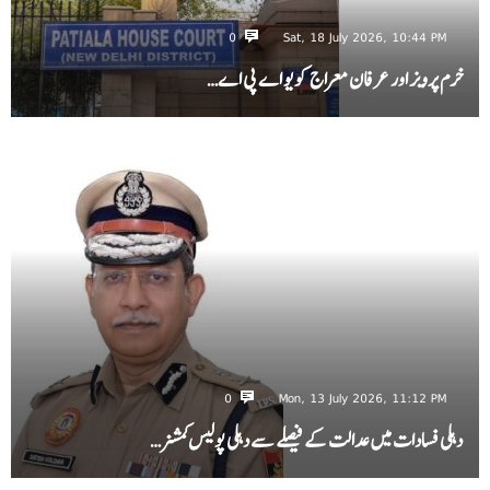
0
Sat, 18 July 2026, 10:44 PM
خرم پرویز اور عرفان معراج کو یو اے پی اے…
0
Mon, 13 July 2026, 11:12 PM
دہلی فسادات میں عدالت کے فیصلے سے دہلی پولیس کمشنر…