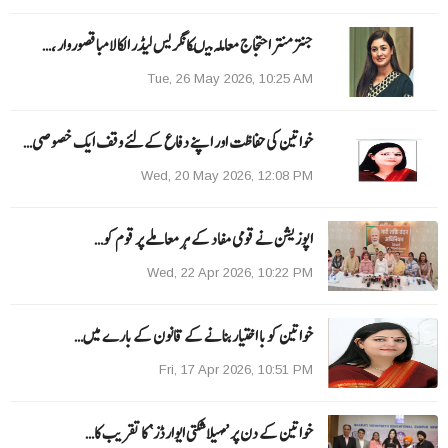
جنتر منتر احتجاج معاملہ میںکانگریس لیڈر الکا لامبا قصوروار ،…
Tue, 26 May 2026, 10:25 AM
خواتین کی حفاظت اور اپنے دفاع کےلئے وقف ایک خصوصی…
Wed, 20 May 2026, 12:08 PM
اپوزیشن نے قومی مفاد کے ہر معاملے پر قوم کو…
Wed, 22 Apr 2026, 10:22 PM
خواتین کو با اختیار بنانے کے قانون کے بارے میں…
Fri, 17 Apr 2026, 10:51 PM
خواتین کے دن پر ’مہیلا شکتی ایوارڈز‘ کا تقریب کا…