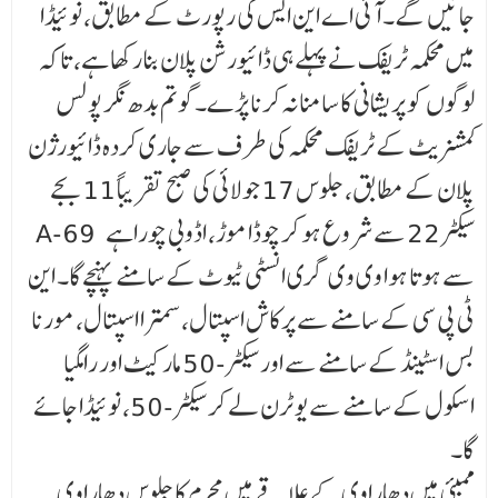
جائیں گے۔ آئی اے این ایس کی رپورٹ کے مطابق، نوئیڈا
میں محکمہ ٹریفک نے پہلے ہی ڈائیورشن پلان بنا رکھا ہے، تاکہ
لوگوں کو پریشانی کا سامنا نہ کرنا پڑے۔گوتم بدھ نگر پولس
کمشنریٹ کے ٹریفک محکمہ کی طرف سے جاری کردہ ڈائیورژن
پلان کے مطابق، جلوس 17 جولائی کی صبح تقریباً 11 بجے
A-69 سیکٹر 22 سے شروع ہو کر چوڈا موڑ، اڈوبی چوراہے
سے ہوتا ہوا وی وی گری انسٹی ٹیوٹ کے سامنے پہنچے گا۔ این
ٹی پی سی کے سامنے سے پرکاش اسپتال، سمترا اسپتال، مورنا
بس اسٹینڈ کے سامنے سے اور سیکٹر-50 مارکیٹ اور رامگیا
اسکول کے سامنے سے یو ٹرن لے کر سیکٹر-50، نوئیڈا جائے
گا۔
ممبئی میں دھاراوی کے علاقے میں محرم کا جلوس دھاراوی