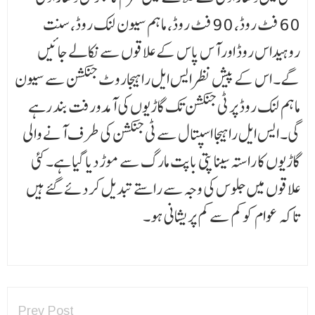
60 فٹ روڈ، 90 فٹ روڈ، ماہم سیون لنک روڈ، سنت
روہیداس روڈ اور آس پاس کے علاقوں سے نکالے جائیں
گے۔ اس کے پیش نظر ایس ایل راہیجاروٹ جنکشن سے سیون
ماہم لنک روڈ پر ٹی جنکشن تک گاڑیوں کی آمدورفت بند رہے
گی۔ ایس ایل راہیجا اسپتال سے ٹی جنکشن کی طرف آنے والی
گاڑیوں کا راستہ سینا پتی باپت مارگ سے موڑ دیا گیا ہے۔کئی
علاقوں میں جلوس کی وجہ سے راستے تبدیل کر دئے گئے ہیں
تاکہ عوام کو کم سے کم پریشانی ہو۔
Prev Post