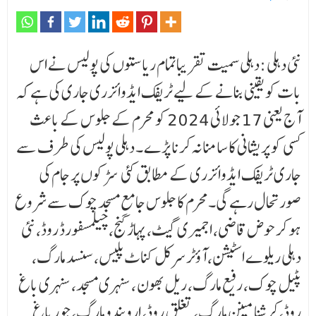
نئی دہلی :دہلی سمیت تقریباتمام ریاستوں کی پولیس نے اس
بات کو یقینی بنانے کے لیے ٹریفک ایڈوائزری جاری کی ہے کہ
آج یعنی 17 جولائی 2024 کو محرم کے جلوس کے باعث
کسی کو پریشانی کا سامنا نہ کرنا پڑے ۔ دہلی پولیس کی طرف سے
جاری ٹریفک ایڈوائزری کے مطابق کئی سڑکوں پر جام کی
صورتحال رہے گی۔محرم کا جلوس جامع مسجد چوک سے شروع
ہو کر حوض قاضی، اجمیری گیٹ، پہاڑ گنج، چیلمسفورڈ روڈ، نئی
دہلی ریلوے اسٹیشن، آؤٹر سرکل کناٹ پلیس، سنسد مارگ،
پٹیل چوک، رفیع مارگ، ریل بھون ، سنہری مسجد، سنہری باغ
روڈ،کرشنا مینن مارگ، تغلق روڈ، اروبندو مارگ، جور باغ