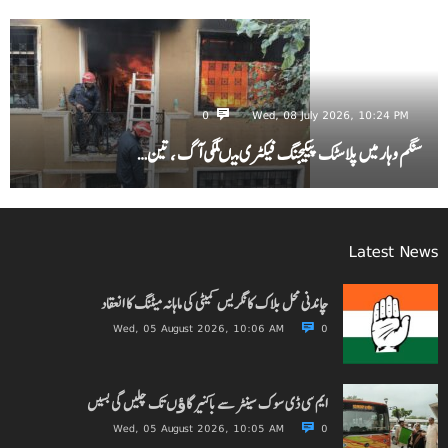
0
Wed, 08 July 2026, 10:24 PM
سنگم وہار میں پلاسٹک پیکیجنگ فیکٹری میںلگی آگ ، تین…
Latest News
چاندنی محل بلاک کانگریس کمیٹی کی ماہانہ میٹنگ کا انعقاد
Wed, 05 August 2026, 10:06 AM
0
ایم سی ڈی سوک سینٹر سے باکنیر گاﺅں تک چلیں گی بسیں
Wed, 05 August 2026, 10:05 AM
0