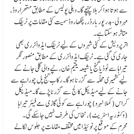
سے ہوتا ہوا کربلا پہنچے گا۔ دہلی پولیس کے مطابق متھرا روڈ،
مہرولی-بدر پور بارڈر، پنکھا روڈ سمیت کئی مقامات پر ٹریفک
متاثر ہو سکتا ہے۔
اتر پردیش کے کئی شہروں کے لیے ٹریفک ایڈوائزری بھی
جاری کی گئی ہے۔ ٹریفک ایڈوائزری کے مطابق منصور نگر
تیراہا سے ٹوڈیا گنج یا شیعہ یتیم خان، ٹپے والی گلی جانے کے
لیے کشمیری محلہ سے گزرنا ہوگا۔ رکاب گنج پل چوراہے سے
جانے کے لیے میڈیکل کالج سے گزرنا پڑے گا۔ میڈیکل
کراس (کملا نہرو) چوراہے سے کوئی گاڑی مے فیئر تیراہا
(وکٹوریہ اسٹریٹ)، نخاس کی طرف نہیں جا سکے گی۔
محرم کے موقع پر نوئیڈا میں مختلف مقامات پر جلوس نکالے