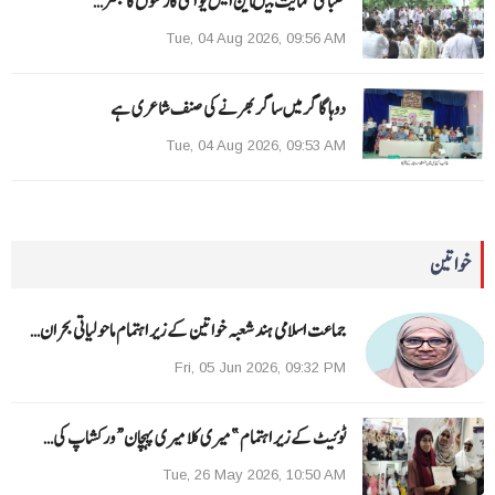
طلبا کی حمایت میںاین ایس یو آئی کارکنوں کا جنتر…
Tue, 04 Aug 2026, 09:56 AM
دوہا گاگر میں ساگر بھرنے کی صنف شاعری ہے
Tue, 04 Aug 2026, 09:53 AM
خواتین
جماعت اسلامی ہند شعبہ خواتین کے زیر اہتمام ماحولیاتی بحران…
Fri, 05 Jun 2026, 09:32 PM
ٹوئیٹ کے زیر اہتمام ”میری کلا میری پہچان“ ورکشاپ کی…
Tue, 26 May 2026, 10:50 AM