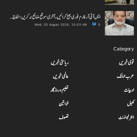
ایس آئی آر فارم فوری جمع کرائیں، آخری موقع ضائع نہ کریں: الحاج…
Wed, 05 August 2026, 10:03 AM
0
Category
قومی خبریں
ریاستی خبریں
عرب ممالک
عالمی خبریں
ادبیات
تعلیم و روزگار
کھیل
خواتین
انٹرٹینمنٹ
تصوف