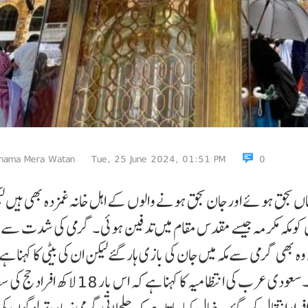
nama Mera Watan
Tue, 25 June 2024, 01:51 PM
0
کے دوران 1300 سے زائد افراد جاں بحق ہو ئے اورجان بحق ہونے والوں کے اہل خانہ غمزدہ بھی ہیں
ں کو مکہ مکرمہ جیسے مقدس مقام میں تدفین ہوئی ۔ گرمی کی شدت س
ہ بھی گرمی سے مکہ میں جان کی بازی ہار گئےلیکن ان کی بیٹی کا کہنا ہے
کہ 86 سالہ وونگسو کی موت پر اہل خانہ بہت خوش ہیں۔سعودی عرب کی انتظامیہ کا کہنا ہے کہ 