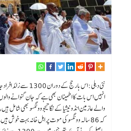
نئی دہلی :اس بار حج 
انہیں اس بات کا اطمینان بھی ہے کہ جان گنوانے والو
والے عازمین انڈونیشیا کے نگاتیجو وونگسو بھی شامل ہیں، و