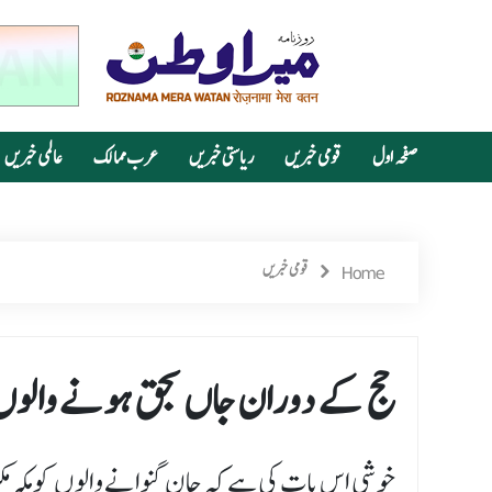
صفحہ اول
قومی خبریں
ریاستی خبریں
عرب ممالک
عالمی خبریں
Home
قومی خبریں
حج کے دوران جاں بحق ہونے والوں 
خوشی اس بات کی ہے کہ جان گنوانے والوں کو مکہ م