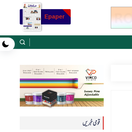
Epaper
قومی خبریں