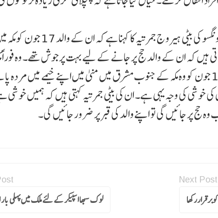
ے تھے جن میں سے 1300 سے زائد افراد انتقال کر گئے۔ خیال کیا جاتا ہے کہ چلچلاتی گرمی زیادہ تر لو
سی این این کی رپورٹ کے مطابق انڈونیشیا کے شہری وونگسو کی بیٹی ہیرو ج جمرتیہ کا کہنا ہ
تاتی ہیں کہ ان کے والد حج پر جانے کے لیے بہت پرجوش تھے۔ وہ فوراً مکہ
چاہتا تھا۔ وہ حج کے دوران بھی صحت مند تھے۔ لیکن 17 جون کو وہ مکہ کے جنوب مشرق میں منیٰ میں اپنے خیمے میں مردہ 
ی خوشی کی وجہ یہی ہے۔ ان کی بیٹی جمرتیہ کہتی ہیں کہ ہمیں خوشی ہ
وہ حج پر جائیں گی تو اپنے والد کی قبر پر ضرور جائیں گی۔
Post
Next Post
وبرقراررکھا
لوک سبھا اسپیکر کے لئے ملک میں پہلی بار 