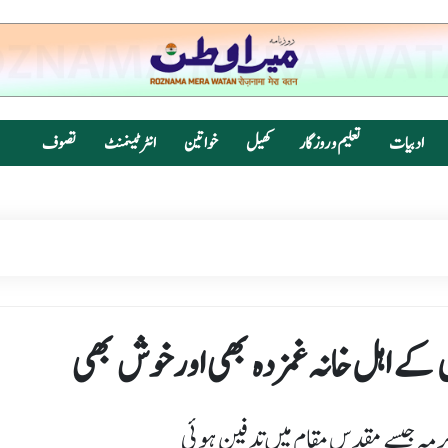
ادبیات
تعلیم و روزگار
کھیل
خواتین
انٹرٹینمنٹ
تصوف
کے اہل خانہ غمزدہ بھی اورخوش بھی
کرمہ جیسے مقدس مقام میں تدفین ہوئی