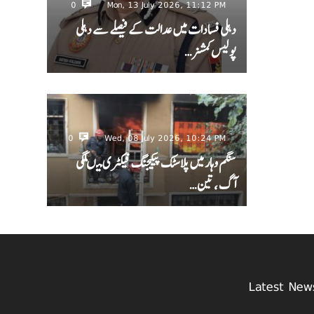
0
Mon, 13 July 2026, 11:12 PM
دہلی فسادات میں عدالت کے فیصلے سے دہلی
پولیس کمشنر…
0
Wed, 08 July 2026, 10:24 PM
سنگم وہار میں پلاسٹک پیکیجنگ فیکٹری میںلگی
آگ ، تین…
Latest New