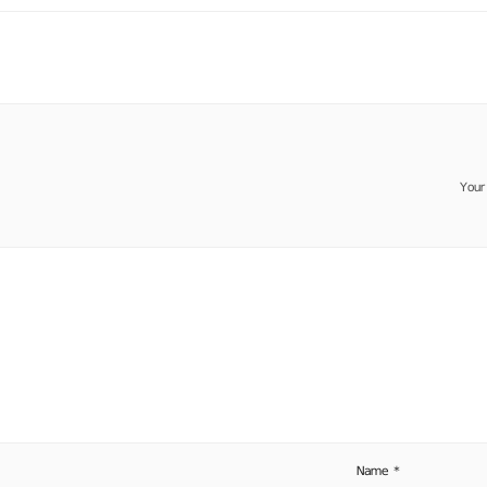
Your
Name
*