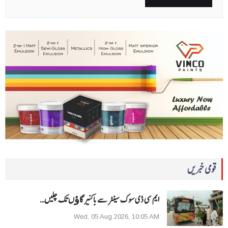
قومی خبریں
ایم سی ڈی سوک سینٹر سے باکنیر گاﺅں تک چلیں…
Wed, 05 Aug 2026, 10:05 AM