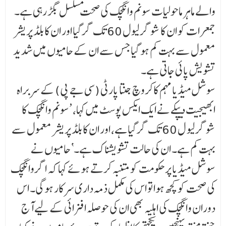
والے ماہر ماحولیات سونم وانگچک کی صحت مسلسل بگڑ رہی ہے۔
جمعرات کو ان کا شوگر لیول 60 تک گر گیا اور ان کا بلڈ پریشر
معمول سے بہت کم ہو گیا جس سے ان کے حامیوں میں شدید
تشویش پائی جاتی ہے۔
سوشل میڈیا مہم کاکروچ جنتا پارٹی (سی جے پی) کے سربراہ
ابھیجیت دیپکے نے ایک ایکس پوسٹ میں کہا، ’سونم وانگچک کا
شوگر لیو ل 60 تک گر گیا ہے، اور ان کا بلڈ پریشر معمول سے
بہت کم ہے۔ ان کی حالت تشویشناک ہے۔‘ حامیوں نے
سوشل میڈیا پر حکومت کو متنبہ کرتے ہوئے کہا کہ اگر وانگچک
کی صحت کو کچھ ہوا تو اس کی مکمل ذمہ داری سرکار ہوگی۔ اس
دوران وانگچک کی اہلیہ بھی ان کی حوصلہ افزائی کے لیے آج