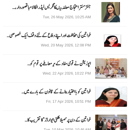
جنتر منتر احتجاج معاملہ میںکانگریس لیڈر الکا لامبا قصوروار ،…
Tue, 26 May 2026, 10:25 AM
خواتین کی حفاظت اور اپنے دفاع کےلئے وقف ایک خصوصی…
Wed, 20 May 2026, 12:08 PM
اپوزیشن نے قومی مفاد کے ہر معاملے پر قوم کو…
Wed, 22 Apr 2026, 10:22 PM
خواتین کو با اختیار بنانے کے قانون کے بارے میں…
Fri, 17 Apr 2026, 10:51 PM
خواتین کے دن پر ’مہیلا شکتی ایوارڈز‘ کا تقریب کا…
Tue, 10 Mar 2026, 10:46 AM