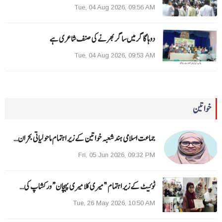
Tue, 04 Aug 2026, 09:56 AM
دوہا گاگر میں ساگر بھرنے کی صنف شاعری ہے
Tue, 04 Aug 2026, 09:53 AM
خواتین
جماعت اسلامی ہند شعبہ خواتین کے زیر اہتمام ماحولیاتی بحران…
Fri, 05 Jun 2026, 09:32 PM
ٹوئیٹ کے زیر اہتمام ”میری کلا میری پہچان“ ورکشاپ کی…
Tue, 26 May 2026, 10:50 AM