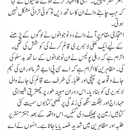
جنتر منتر پہنچیں۔ یکجہتی کا اظہار کرتے ہوئے حامیوں نے کہا
کہ جب چاہنے والے ان کا ساتھ دیں تو کوئی لڑائی مشکل نہیں
ہوتی۔
احتجاجی مقام پر آنے والے دو نوجوانوں نے لوگوں کے پڑھنے
کے لیے ایک کھلی لائبریری قائم کرنے کی کوشش کی تھی۔
الزام ہے کہ دہلی پولیس نے ان نوجوانوں کے ساتھ بدسلوکی
کی۔ مظاہرین کا الزام ہے کہ اے سی پی اجے شرما اور ان کی ٹیم
جائے وقوعہ پر پہنچی اور طلباء کی طرف سے قائم کی جانے والی
لائبریری کو ہٹا دیا۔ اس دوران مبینہ طور پر چھترپتی شیواجی
مہاراج اور بھگت سنگھ کی زندگی پر لکھی کتابو ں سمیت کئی
کتابیں زمین پر پھینک دی گئیں۔ اس واقعہ کے بعد جنتر منتر پر
طلبہ اور مظاہرین میں شدید غصہ پایا جاتا ہے۔ انہوں نے اے