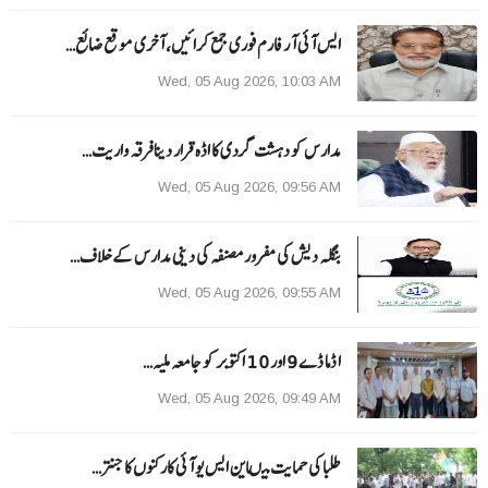
ایس آئی آر فارم فوری جمع کرائیں، آخری موقع ضائع…
Wed, 05 Aug 2026, 10:03 AM
مدارس کو دہشت گردی کا اڈہ قرار دینا فرقہ واریت…
Wed, 05 Aug 2026, 09:56 AM
بنگلہ دیش کی مفرور مصنفہ کی دینی مدارس کے خلاف…
Wed, 05 Aug 2026, 09:55 AM
ا ڈما ڈے 9 اور 10 اکتوبر کو جامعہ ملیہ…
Wed, 05 Aug 2026, 09:49 AM
طلبا کی حمایت میںاین ایس یو آئی کارکنوں کا جنتر…