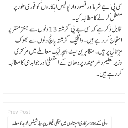
سی پی اجے شرما اور قصوروار پولیس اہلکاروں کو فوری طور پر
معطل کر نے کا مطالبہ کیا۔
قابل ذکر ہے کہ سی جے پی گزشتہ 13 دنوں سے جنتر منتر پر
احتجاج کر رہے ہیں۔ وانگچک گزشتہ پانچ دنوں سے بھوک
ہڑتال پر ہیں۔ مظاہرین نیٹ پیپر لیک معاملے میں مرکزی
وزیر تعلیم دھرمیندر پردھا ن کے استعفیٰ اور جوابدہی کا مطالبہ
کر رہے ہیں۔
Prev Post
دہلی کے 28 سرکاری اسپتالوں میں مہنگی قیمتوں پر بیڈ شیٹس خرید کا معاملہ