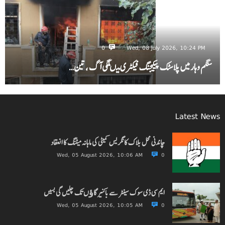
0
Wed, 08 July 2026, 10:24 PM
سنگم وہار میں پلاسٹک پیکیجنگ فیکٹری میںلگی آگ ، تین…
Latest News
چاندنی محل بلاک کانگریس کمیٹی کی ماہانہ میٹنگ کا انعقاد
Wed, 05 August 2026, 10:06 AM
0
ایم سی ڈی سوک سینٹر سے باکنیر گاﺅں تک چلیں گی بسیں
Wed, 05 August 2026, 10:05 AM
0