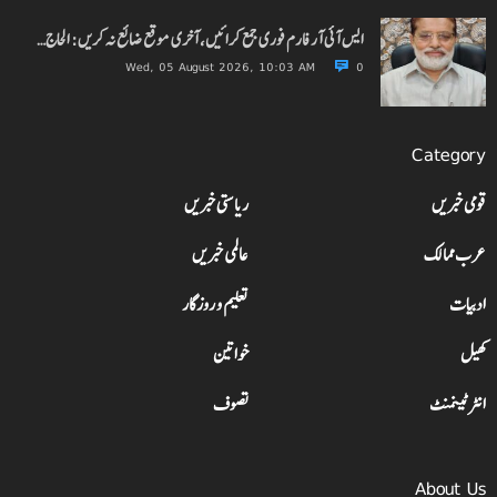
ایس آئی آر فارم فوری جمع کرائیں، آخری موقع ضائع نہ کریں: الحاج…
Wed, 05 August 2026, 10:03 AM
0
Category
قومی خبریں
ریاستی خبریں
عرب ممالک
عالمی خبریں
ادبیات
تعلیم و روزگار
کھیل
خواتین
انٹرٹینمنٹ
تصوف
About Us