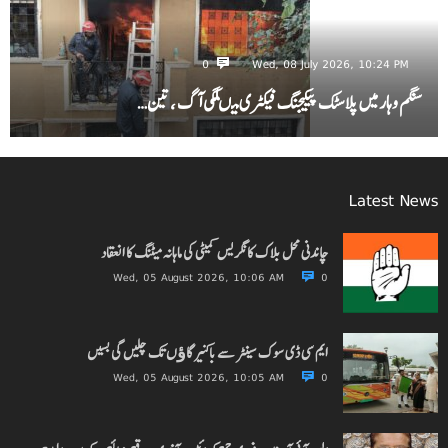
0
Wed, 08 July 2026, 10:24 PM
سنگم وہار میں پلاسٹک پیکیجنگ فیکٹری میںلگی آگ ، تین…
Latest News
چاندنی محل بلاک کانگریس کمیٹی کی ماہانہ میٹنگ کا انعقاد
Wed, 05 August 2026, 10:06 AM
0
ایم سی ڈی سوک سینٹر سے باکنیر گاﺅں تک چلیں گی بسیں
Wed, 05 August 2026, 10:05 AM
0