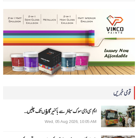
قومی خبریں
ایم سی ڈی سوک سینٹر سے باکنیر گاﺅں تک چلیں…
Wed, 05 Aug 2026, 10:05 AM