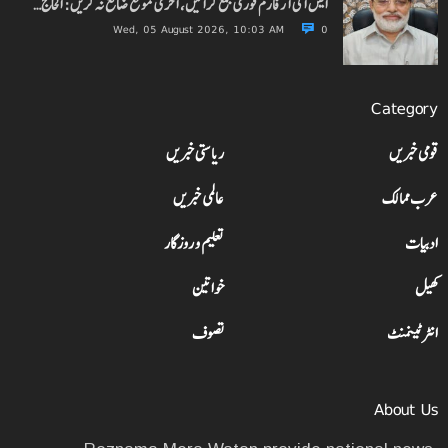
ایس آئی آر فارم فوری جمع کرائیں، آخری موقع ضائع نہ کریں: الحاج…
Wed, 05 August 2026, 10:03 AM
0
Category
قومی خبریں
ریاستی خبریں
عرب ممالک
عالمی خبریں
ادبیات
تعلیم و روزگار
کھیل
خواتین
انٹرٹینمنٹ
تصوف
About Us