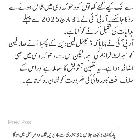
سے لنک کیے گئے کھاتوں کو دھوکہ دہی میں شامل ہونے سے
روکا جا سکے۔ آر بی آئی نے 31 مارچ 2025 سے پہلے
ہدایات کی تعمیل کرنے کو کہا ہے۔
آر بی آئی نے بتایا کہ ڈیجیٹل لین دین کے پھیلاؤ نے صارفین
کو سہولت فراہم کی ہے، لیکن اس سے دھوکہ دہی میں بھی
اضافہ ہوا ہے۔ یہ سنگین تشویش کا معاملہ ہے اور اس کے
خلاف سخت کارروائی کی ضرورت کو نشان زد کرتا ہے۔
Prev Post
پارلیمنٹ کا بجٹ اجلاس 31 جنوری سے 4 اپریل تک دو مراحل میں ہوگا