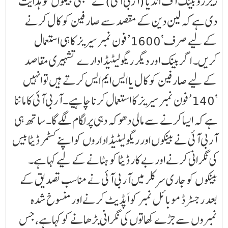
ریزرو بینک آف انڈیا (آربی آئی) نے سبھی بینکوں کو ہدایت
دی ہے کہ لین دین کے مقصد سے صارفین کو کال کرنے
کے لیے صرف ‘1600’ فون نمبر سیریز کا ہی استعمال
کریں۔ اگر بینک اور دیگر ریگولیٹیڈ ادارے تشہیری مقاصد
کے لیے صارفین کو کال یا ایس ایم ایس کرتے ہیں تو انہیں
‘140’ فون نمبر سیریز کا استعمال کرنا چاہیے۔ آر بی آئی کا ماننا
ہے کہ ایسا کرنے سے مالی دھوکہ دہی پر لگام لگے گا۔ ساتھ ہی
آر بی آئی نے بینکوں اور ریگولیٹیڈ اداروں کو اپنے کسٹمر ڈیٹا بیس
کی نگرانی کرنے اور بے کار ڈیٹا کو ہٹانے کے لیے کہا ہے۔
بینکوں کو جاری سرکلر میں آر بی آئی نے مناسب تصدیق کے
بعد رجسٹرڈ موبائل نمبر کو اَپڈیٹ کرنے اور منسوخ شدہ
نمبروں سے جڑے کھاتوں کی نگرانی بڑھانے کو کہا ہے، جس