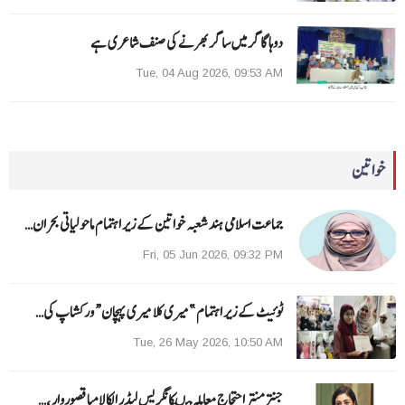
دوہا گاگر میں ساگر بھرنے کی صنف شاعری ہے
Tue, 04 Aug 2026, 09:53 AM
خواتین
جماعت اسلامی ہند شعبہ خواتین کے زیر اہتمام ماحولیاتی بحران…
Fri, 05 Jun 2026, 09:32 PM
ٹوئیٹ کے زیر اہتمام ”میری کلا میری پہچان“ ورکشاپ کی…
Tue, 26 May 2026, 10:50 AM
جنتر منتر احتجاج معاملہ میںکانگریس لیڈر الکا لامبا قصوروار ،…