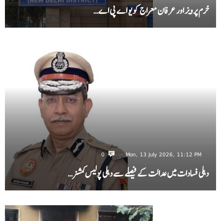
خرم پرویز اور عرفان معراج کو یو اے پی اے…
0
Mon, 13 July 2026, 11:12 PM
دہلی فسادات میں عدالت کے فیصلے سے دہلی پولیس کمشنر…