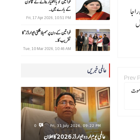
خواتین کو با اختیار بنانے کے قانون
راجا
کے بارے میں…
Fri, 17 Apr 2026, 10:51 PM
ل
خواتین کے دن پر ’مہیلا شکتی ایوارڈز‘ کا
تقریب کا…
Tue, 10 Mar 2026, 10:46 AM
عالمی خبریں
Prev 
 موت
0
Fri, 31 July 2026, 09:22 PM
عالمی یومِ اردو ایوارڈز 2026 کا اعلان