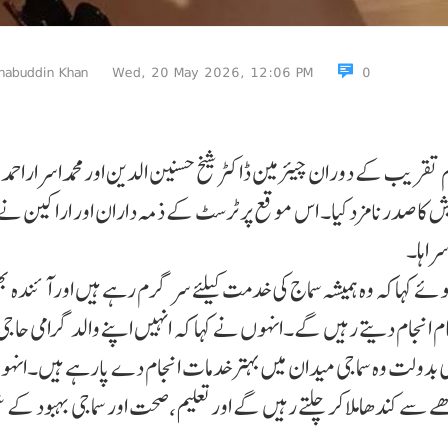
habuddin Khan
Wed, 20 May 2026, 12:06 PM
0
تقریب کے دوران چیئرمین ڈاکٹر شیخ حسنین الدین اورمحمداسراراحم
پردیش کاصدرنامزدکیا۔ اس موقع پر ٹرسٹ کے ذمہ داران اور اراکین نے
سراہا۔
 کہاکہ وہ ہمیشہ سماج کی خدمت کیلئے سر گر م رہے ہیں اور آئندہ ب
ام انجام دیتے رہیں گے۔انہوں نے کہا کہ انہیں اپنے والدگرامی حاجی م
سکی بدولت وہ سماجی میدان میں بہترخدمات انجام دے پارہے ہیں۔انہ
دھے سے کندھاملاکر چلتے رہیں گے اورتعلیم،صحت اور سماجی بہبود کے