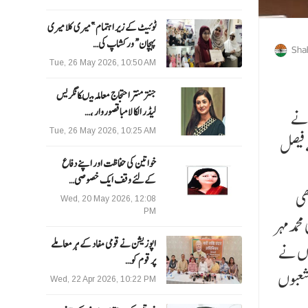
ٹوئیٹ کے زیر اہتمام ”میری کلا میری
پہچان“ ورکشاپ کی…
Sha
Tue, 26 May 2026, 10:50 AM
جنتر منتر احتجاج معاملہ میںکانگریس
لیڈر الکا لامبا قصوروار ،…
دنے
Tue, 26 May 2026, 10:25 AM
 فیصل
خواتین کی حفاظت اور اپنے دفاع
کےلئے وقف ایک خصوصی…
ھی
Wed, 20 May 2026, 12:08
PM
حمدمہر
اپوزیشن نے قومی مفاد کے ہر معاملے
وں نے
پر قوم کو…
 شعبوں
Wed, 22 Apr 2026, 10:22 PM