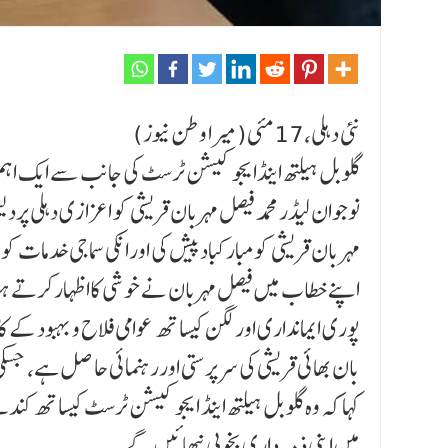
نئی دہلی،17مئی(میرا وطن نیوز)
گلوبل ہیلتھ اینڈایجوکیشن ٹرسٹ کی جانب سے ایک اہم 
نوجوان لیڈر محمد فیصل مہربان قریشی کو اعزا زی دہلی 
مہر بان قریشی کومبارکبادپیش کی اورانکی سماجی خدمات کو
اپنے خطاب میں فیصل مہربان نے خوشی کااظہارکرتے ہوئے
پوری ایمانداری اور لگن کیساتھ عوامی فلاح و بہبودکے ک
بان بھائی قریشی کی سرپرستی اوررہنمائی حا صل ہے، ج
کہا کہ وہ گلوبل ہیلتھ اینڈ ایجوکیشن ٹرسٹ کیساتھ کن
میں اپنی ذمہ داری بخوبی نبھائیں گے۔