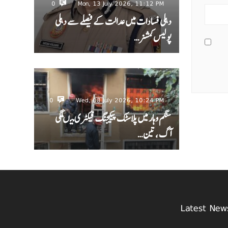
0
Mon, 13 July 2026, 11:12 PM
دہلی فسادات میں عدالت کے فیصلے سے دہلی
پولیس کمشنر…
0
Wed, 08 July 2026, 10:24 PM
سنگم وہار میں پلاسٹک پیکیجنگ فیکٹری میںلگی
آگ ، تین…
Latest New