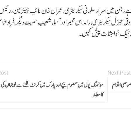
ے،جن میں اسرارسلمانی سیکریٹری،عمران خان نائب چیئرمین، رئیس 
وق جنرل سیکریٹر ی،رامداس ممبراورآسماءشعیب سمیت دیگرافرادشام
 پر نیک خواہشات پیش کیں۔
Post
Next Post
صوصی اقدام
سوئمنگ پول میں معصوم بچے اور پارک میں کرنٹ لگنے سے نوجوان کی
کا معاملہ