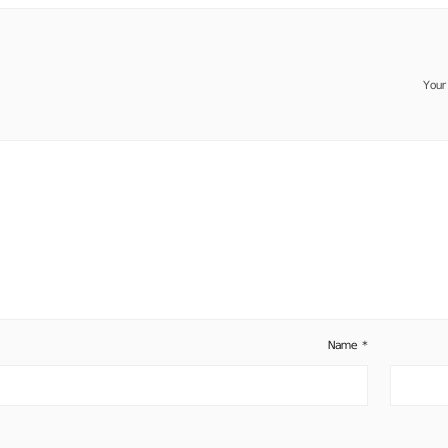
Your
Name
*