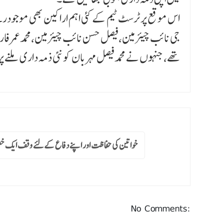
اس موقع پر ٹرسٹ ٹیم کے کئی اہم اراکین بھی موجودرہ
جی نائب چیئرمین،فیصل حسن نائب چیئرمین،محمدعمرفار
تھے،جنہوں نے محمدفیصل مہر بان کو نئی ذمہ داری ملنے
خواتین کی حفاظت اور اپنے دفاع کےلئے وقف ایک خ
No Comments: