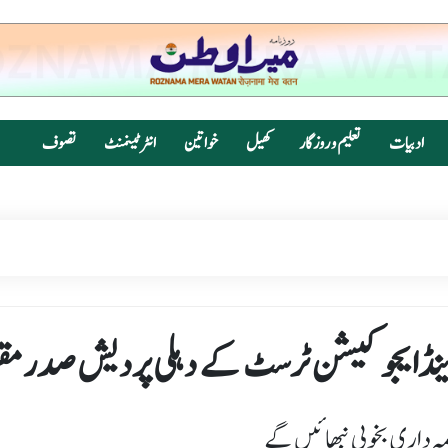
ادبیات
تعلیم و روزگار
کھیل
خواتین
انٹرٹینمنٹ
تصوف
تھ اینڈایجوکیشن ٹرسٹ کے دہلی پردیش صدرمق
مہ داری بخوبی نبھائیں گے