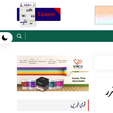
Epaper
رر
قومی خبریں