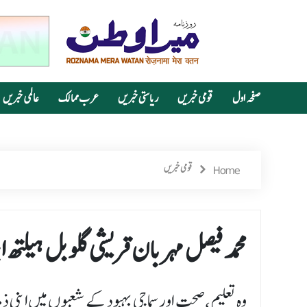
صفحہ اول
قومی خبریں
ریاستی خبریں
عرب ممالک
عالمی خبریں
Home
قومی خبریں
محمد فیصل مہر بان قریشی گلوبل ہیل
وہ تعلیم،صحت اور سماجی بہبود کے شعبوں میں اپنی ذ