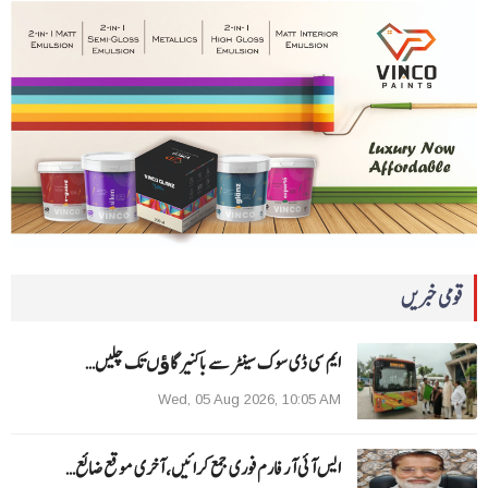
قومی خبریں
ایم سی ڈی سوک سینٹر سے باکنیر گاﺅں تک چلیں…
Wed, 05 Aug 2026, 10:05 AM
ایس آئی آر فارم فوری جمع کرائیں، آخری موقع ضائع…