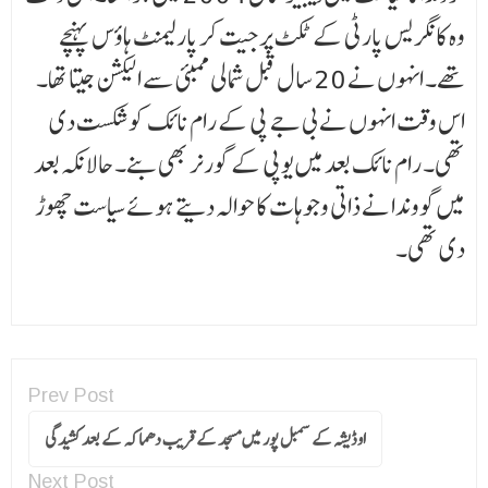
وہ کانگریس پارٹی کے ٹکٹ پر جیت کر پارلیمنٹ ہاؤس پہنچے
تھے۔ انہوں نے 20 سال قبل شمالی ممبئی سے الیکشن جیتا تھا۔
اس وقت انہوں نے بی جے پی کے رام نائک کو شکست دی
تھی۔ رام نائک بعد میں یوپی کے گورنر بھی بنے۔ حالانکہ بعد
میں گووندا نے ذاتی وجوہات کا حوالہ دیتے ہوئے سیاست چھوڑ
دی تھی۔
Prev Post
اوڈیشہ کے سمبل پور میں مسجد کے قریب دھماکہ کے بعد کشیدگی
Next Post