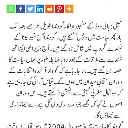
ممبئی : بالی ووڈ کے مشہور اداکار گووندا طویل عرصے بعد ایک
بار پھر سیاست میں واپس آگئے ہیں۔ گووندا آج شیو سینا کے
شندے گروپ میں شامل ہو گئے ہیں۔ آج وزیراعلی ایکناتھ
شندے سے ملاقات کے بعد وہ باضابطہ طور پر فعال سیاست کا
حصہ بن گئے ہیں۔ مانا جا رہا ہے کہ گووندا آئندہ انتخابات کے
دوران انتخابی میدان میں ہوں گے۔ قیاس آرائی کی جارہی ہے
کہ وہ شمال مغربی ممبئی سے الیکشن لڑ سکتے ہیں۔ اس دوران
انہوں نے کہا کہ مجھے جو ذمہ داری دی گئی ہے اسے ایمانداری
سے نبھاؤں گا۔
گووندا کا سیاست میں ڈیبیو سال 2004 میں ہوا تھا۔ اس وقت