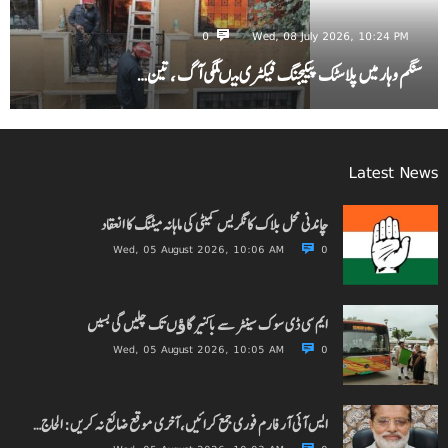
0
Wed, 08 July 2026, 10:24 PM
سنگم وہار میں پلاسٹک پیکیجنگ فیکٹری میںلگی آگ ، تین…
Latest News
چاندنی محل بلاک کانگریس کمیٹی کی ماہانہ میٹنگ کا انعقاد
Wed, 05 August 2026, 10:06 AM
0
ایم سی ڈی سوک سینٹر سے باکنیر گاﺅں تک چلیں گی بسیں
Wed, 05 August 2026, 10:05 AM
0
ایس آئی آر فارم فوری جمع کرائیں، آخری موقع ضائع نہ کریں: الحاج…