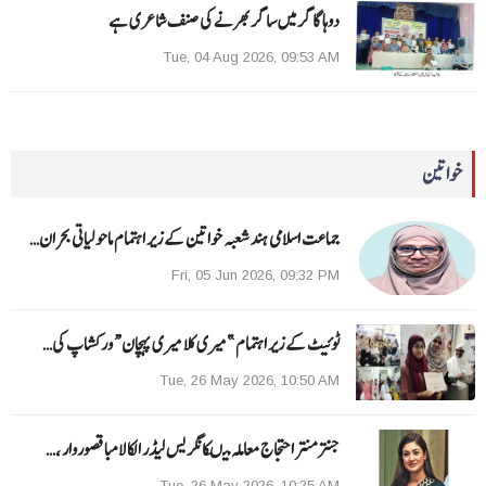
دوہا گاگر میں ساگر بھرنے کی صنف شاعری ہے
Tue, 04 Aug 2026, 09:53 AM
خواتین
جماعت اسلامی ہند شعبہ خواتین کے زیر اہتمام ماحولیاتی بحران…
Fri, 05 Jun 2026, 09:32 PM
ٹوئیٹ کے زیر اہتمام ”میری کلا میری پہچان“ ورکشاپ کی…
Tue, 26 May 2026, 10:50 AM
جنتر منتر احتجاج معاملہ میںکانگریس لیڈر الکا لامبا قصوروار ،…
Tue, 26 May 2026, 10:25 AM